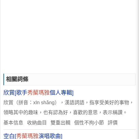
相關詞條
欣賞[歌手
秀蘭瑪雅
個人專輯]
欣賞（拼音：xīn shǎng），漢語詞語，指享受美好的事物，
領略其中的趣味，也有認為好，喜歡的意思，表示稱讚。
基本信息 收納曲目 雙重出輯 個性不拘小節 評價
空白[
秀蘭瑪雅
演唱歌曲]