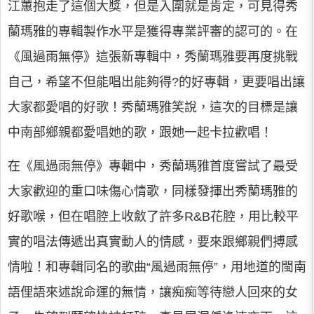
江蕙抱走了這個大獎，但是入圍就是肯定，可見得秀
蘭瑪雅的專輯製作水平是獲得專業評審的認可的。在
《風過雨無停》這張新專輯中，秀蘭瑪雅要再度挑戰
自己，希望不但能唱出能夠得?的好專輯，更要唱出讓
大家都愛唱的好歌！秀蘭瑪雅笑說，這次的目標是讓
中南部鄉親都愛唱她的歌，跟她一起卡拉歡唱！
在《風過雨無停》專輯中，秀蘭瑪雅首度嘗試了最受
大家歡迎的重口味傷心情歌，同樣發揮出秀蘭瑪雅的
好歌喉，但在唱腔上收斂了許多R&B花腔，用比較平
實的唱法傳遞出真實動人的情感，要來跟鄉親們搏感
情啦！和專輯同名的歌曲“風過雨無停”，用地道的閩南
語俚語來述說命運的無情，讓痴痴等待戀人回來的女