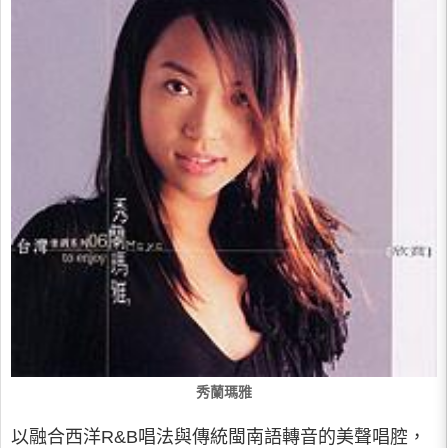
秀蘭瑪雅
以融合西洋R&B唱法與傳統閩南語轉音的美聲唱腔，