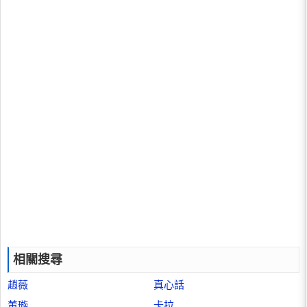
相關搜尋
趙薇
真心話
董璇
卡拉