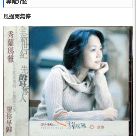
專輯介紹
風過雨無停