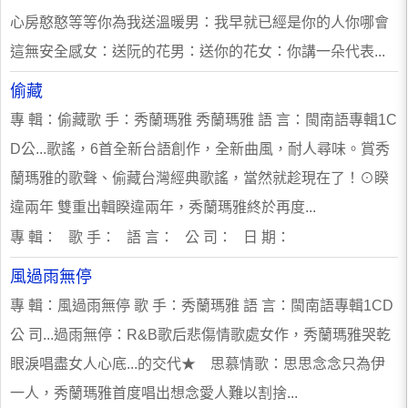
心房憨憨等等你為我送溫暖男：我早就已經是你的人你哪會
這無安全感女：送阮的花男：送你的花女：你講一朵代表...
偷藏
專 輯：偷藏歌 手：秀蘭瑪雅 秀蘭瑪雅 語 言：閩南語專輯1C
D公...歌謠，6首全新台語創作，全新曲風，耐人尋味。賞秀
蘭瑪雅的歌聲、偷藏台灣經典歌謠，當然就趁現在了！⊙睽
違兩年 雙重出輯睽違兩年，秀蘭瑪雅終於再度...
專 輯： 歌 手： 語 言： 公 司： 日 期：
風過雨無停
專 輯：風過雨無停 歌 手：秀蘭瑪雅 語 言：閩南語專輯1CD
公 司...過雨無停：R&B歌后悲傷情歌處女作，秀蘭瑪雅哭乾
眼淚唱盡女人心底...的交代★ 思慕情歌：思思念念只為伊
一人，秀蘭瑪雅首度唱出想念愛人難以割捨...