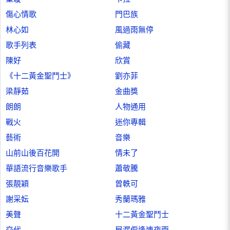
傷心情歌
門巴族
林心如
風過雨無停
歌手列表
偷藏
陳好
欣賞
《十二黃金聖鬥士》
劉亦菲
梁靜茹
金曲獎
朗朗
人物通用
戰火
迷你專輯
藝術
音樂
山前山後百花開
情未了
華語流行音樂歌手
蕭敬騰
張靚穎
曾軼可
謝采妘
秀蘭瑪雅
美聲
十二黃金聖鬥士
交代
屋漏偏逢連夜雨