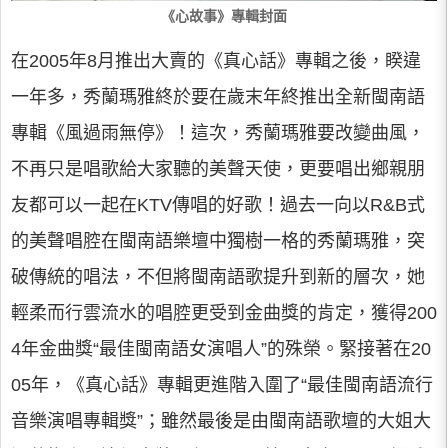
《心故事》專輯封面
在2005年8月推出大賣的《真心話》專輯之後，睽違
一年多，秀蘭瑪雅終於要在歲末年終推出全新閩南語
專輯《風過雨無停》！這次，秀蘭瑪雅要改變曲風，
不再只是唱歌給大家聽的美聲天使，更要唱出鄉親朋
友都可以一起在KTV傳唱的好歌！過去一向以R&B式
的美聲唱腔在閩南語樂壇中獨樹一格的秀蘭瑪雅，突
破傳統的唱法，不但將閩南語歌提升到新的層次，她
輕柔而行雲流水的唱腔更受到金曲獎的肯定，獲得200
4年金曲獎“最佳閩南語女演唱人”的殊榮。緊接著在20
05年，《真心話》專輯更進階入圍了“最佳閩南語流行
音樂演唱專輯獎”；雖然最後是由閩南語歌壇的大姐大