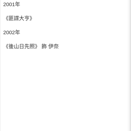
2001年
《匪諜大亨》
2002年
《後山日先照》 飾 伊奈