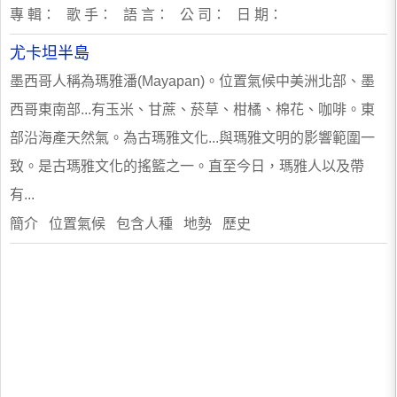
專 輯： 歌 手： 語 言： 公 司： 日 期：
尤卡坦半島
墨西哥人稱為瑪雅潘(Mayapan)。位置氣候中美洲北部、墨
西哥東南部...有玉米、甘蔗、菸草、柑橘、棉花、咖啡。東
部沿海產天然氣。為古瑪雅文化...與瑪雅文明的影響範圍一
致。是古瑪雅文化的搖籃之一。直至今日，瑪雅人以及帶
有...
簡介 位置氣候 包含人種 地勢 歷史