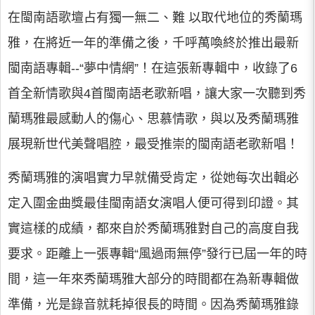
在閩南語歌壇占有獨一無二、難 以取代地位的秀蘭瑪
雅，在將近一年的準備之後，千呼萬喚終於推出最新
閩南語專輯--“夢中情網”！在這張新專輯中，收錄了6
首全新情歌與4首閩南語老歌新唱，讓大家一次聽到秀
蘭瑪雅最感動人的傷心、思慕情歌，與以及秀蘭瑪雅
展現新世代美聲唱腔，最受推崇的閩南語老歌新唱！
秀蘭瑪雅的演唱實力早就備受肯定，從她每次出輯必
定入圍金曲獎最佳閩南語女演唱人便可得到印證。其
實這樣的成績，都來自於秀蘭瑪雅對自己的高度自我
要求。距離上一張專輯“風過雨無停”發行已屆一年的時
間，這一年來秀蘭瑪雅大部分的時間都在為新專輯做
準備，光是錄音就耗掉很長的時間。因為秀蘭瑪雅錄