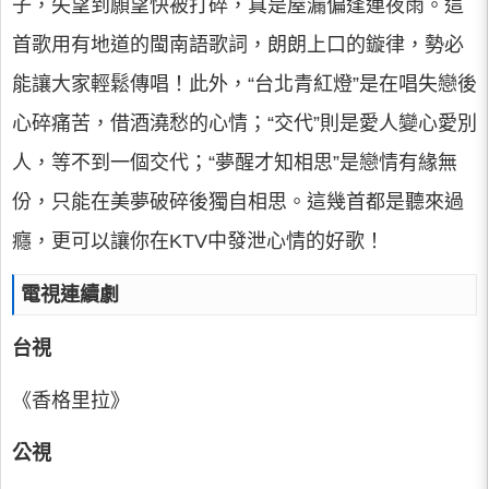
子，失望到願望快被打碎，真是屋漏偏逢連夜雨。這
首歌用有地道的閩南語歌詞，朗朗上口的鏇律，勢必
能讓大家輕鬆傳唱！此外，“台北青紅燈”是在唱失戀後
心碎痛苦，借酒澆愁的心情；“交代”則是愛人變心愛別
人，等不到一個交代；“夢醒才知相思”是戀情有緣無
份，只能在美夢破碎後獨自相思。這幾首都是聽來過
癮，更可以讓你在KTV中發泄心情的好歌！
電視連續劇
台視
《香格里拉》
公視