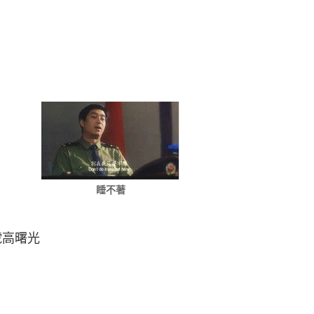
睡不著
號高曙光