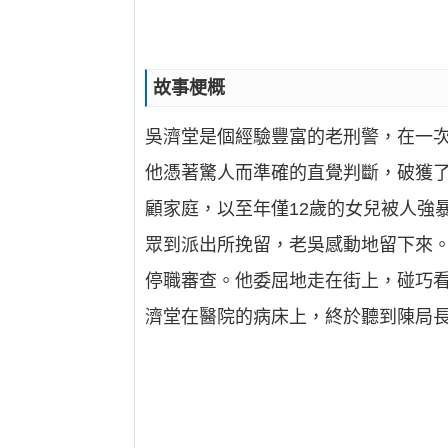
故事梗概
吳濟堂是個經驗豐富的老刑警，在一次
他憑著驚人而準確的直覺判斷，破獲
顧家庭，以至年僅12歲的女兒被人強
眾到派出所挽留，老吳感動地留下來
停職審查。他委屈地走在街上，碰巧
濟堂在醫院的病床上，終於聽到陳局長