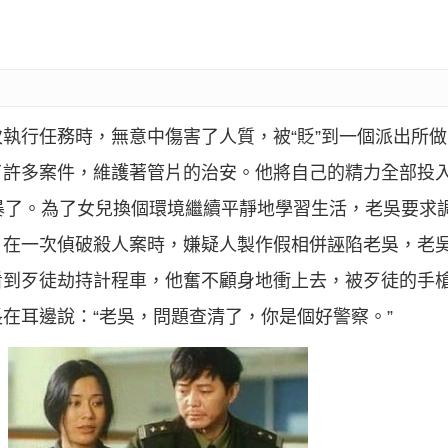
執行任務時，無意中傷害了人質，被“貶”到一個派出所
了許多案件，維護著管片的治安。他將自己的精力全部投
暴了。為了女兒換個環境繼續平靜地學習生活，老吳要求
。在一次偵破殺人案時，嫌疑人製作假相併誣陷老吳，老
看到歹徒劫持計程車，他奮不顧身地衝上去，被歹徒的手
在耳邊說：“老吳，問題查清了，你是個好警察。”