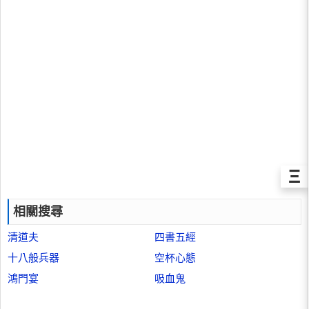
Ξ
相關搜尋
清道夫
四書五經
十八般兵器
空杯心態
鴻門宴
吸血鬼