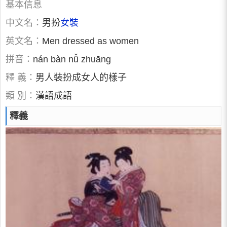
基本信息
中文名：
男扮
女裝
英文名：
Men dressed as women
拼音：
nán bàn nǚ zhuāng
釋 義：
男人裝扮成女人的樣子
類 別：
漢語成語
釋義