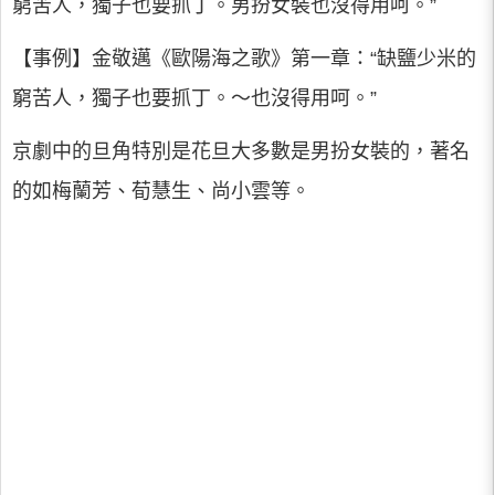
窮苦人，獨子也要抓丁。男扮女裝也沒得用呵。”
【事例】金敬邁《歐陽海之歌》第一章：“缺鹽少米的
窮苦人，獨子也要抓丁。～也沒得用呵。”
京劇中的旦角特別是花旦大多數是男扮女裝的，著名
的如梅蘭芳、荀慧生、尚小雲等。