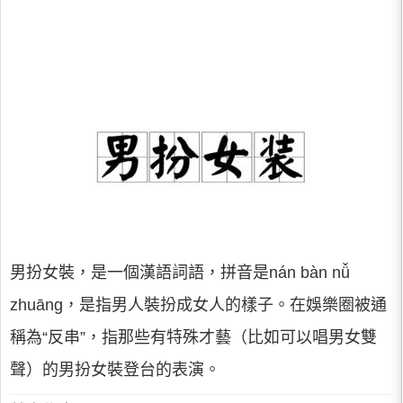
男扮女裝，是一個漢語詞語，拼音是nán bàn nǚ
zhuāng，是指男人裝扮成女人的樣子。在娛樂圈被通
稱為“反串”，指那些有特殊才藝（比如可以唱男女雙
聲）的男扮女裝登台的表演。