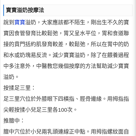
寶寶溢奶按摩法
說到
寶寶
溢奶，大家應該都不陌生，剛出生不久的寶
寶因食管發育比較鬆弛，胃又呈水平位，胃和食道聯
接的賁門括約肌發育較差，較鬆弛，所以在胃中的奶
和水或奶塊易反流。減少寶寶溢奶，除了在餵養過程
中多注意外，中醫教您幾個按摩的方法幫助減少寶寶
溢奶。
按揉足三里：
足三里穴位於外膝眼下四橫指、脛骨邊緣。用拇指指
尖輕按揉小兒足三里各100次。
推膻中：
膻中穴位於小兒兩乳頭連線正中點。用拇指螺紋面自