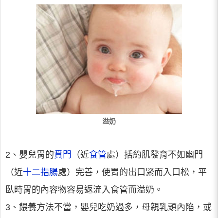
溢奶
2、嬰兒胃的
賁門
（近
食管
處）括約肌發育不如幽門
（近
十二指腸
處）完善，使胃的出口緊而入口松，平
臥時胃的內容物容易返流入食管而溢奶。
3、餵養方法不當，嬰兒吃奶過多，母親乳頭內陷，或