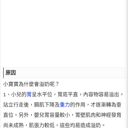
原因
小寶寶為什麼會溢奶呢？
1、小兒的
胃
呈水平位，胃底平直，內容物容易溢出。
站立行走後，膈肌下降及
重力
的作用，才逐漸轉為垂
直位。另外，嬰兒胃容量較小，胃壁肌肉和神經發育
尚未成熟，肌張力較低，這些均易造成溢奶。