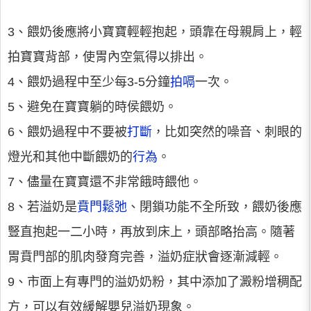
3、餵奶後應將小寶寶輕輕抱起，頭靠在母親肩上，輕
拍寶寶背部，使胃內空氣得以排出。
4、餵奶過程中至少每3-5分鐘
拍嗝
一次。
5、避免在寶寶躺的時侯餵奶。
6、餵奶過程中不要被
打斷
，比如突然的噪音、刺眼的
燈光和其他中斷餵奶的
行為
。
7、儘量在寶寶還不非常餓時餵他。
8、若溢奶是
賁門鬆弛
、閉鎖功能不全所致，餵奶後應
豎直抱起一二小時，再放到床上，頭部略抬高。隨著
胃賁門部的肌肉發育完善，溢奶症狀會逐漸減輕。
9、市面上有專門的溢奶奶粉，其中添加了澱粉增稠配
方，可以有效緩解嬰兒溢奶現象。