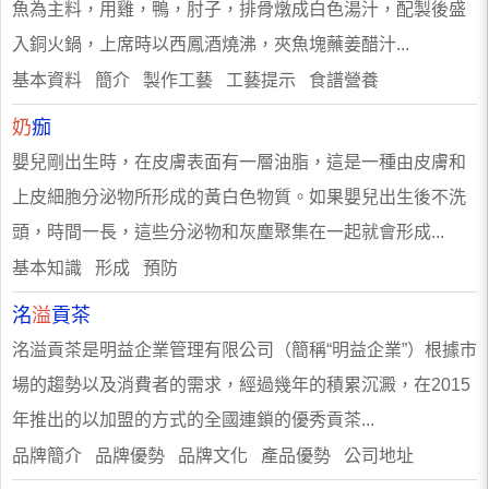
魚為主料，用雞，鴨，肘子，排骨燉成白色湯汁，配製後盛
入銅火鍋，上席時以西鳳酒燒沸，夾魚塊蘸姜醋汁...
基本資料 簡介 製作工藝 工藝提示 食譜營養
奶
痂
嬰兒剛出生時，在皮膚表面有一層油脂，這是一種由皮膚和
上皮細胞分泌物所形成的黃白色物質。如果嬰兒出生後不洗
頭，時間一長，這些分泌物和灰塵聚集在一起就會形成...
基本知識 形成 預防
洺
溢
貢茶
洺溢貢茶是明益企業管理有限公司（簡稱“明益企業”）根據市
場的趨勢以及消費者的需求，經過幾年的積累沉澱，在2015
年推出的以加盟的方式的全國連鎖的優秀貢茶...
品牌簡介 品牌優勢 品牌文化 產品優勢 公司地址