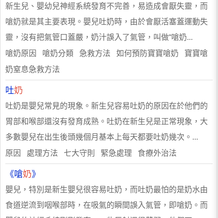
新生兒、嬰幼兒神經系統發育不完善，易造成會厭失靈，而
嗆奶就是其主要表現。嬰兒吐奶時，由於會厭活塞蓋運動失
靈，沒有把氣管口蓋嚴，奶汁誤入了氣管，叫做“嗆奶...
嗆奶原因 嗆奶分類 急救方法 如何預防寶寶嗆奶 寶寶嗆
奶窒息急救方法
吐
奶
吐奶是嬰兒常見的現象。新生兒容易吐奶的原因在於他們的
胃部和喉部還沒有發育成熟。吐奶在新生兒是正常現象，大
多數嬰兒在出生後頭幾個月基本上每天都要吐奶幾次。...
原因 處理方法 七大守則 緊急處理 食療外治法
《嗆
奶
》
嬰兒，特別是新生嬰兒很容易吐奶，而吐奶最怕的是奶水由
食道逆流到咽喉部時，在吸氣的瞬間誤入氣管，即嗆奶。而