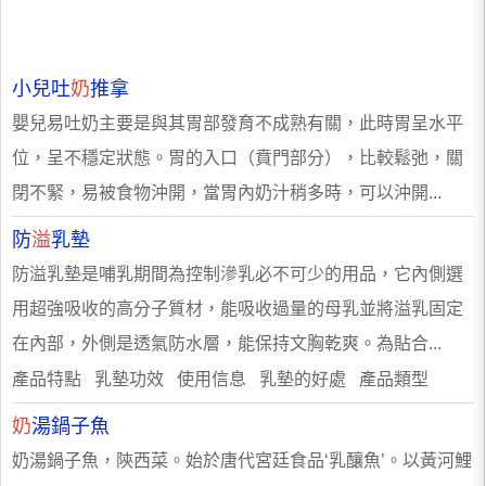
小兒吐
奶
推拿
嬰兒易吐奶主要是與其胃部發育不成熟有關，此時胃呈水平
位，呈不穩定狀態。胃的入口（賁門部分），比較鬆弛，關
閉不緊，易被食物沖開，當胃內奶汁稍多時，可以沖開...
防
溢
乳墊
防溢乳墊是哺乳期間為控制滲乳必不可少的用品，它內側選
用超強吸收的高分子質材，能吸收過量的母乳並將溢乳固定
在內部，外側是透氣防水層，能保持文胸乾爽。為貼合...
產品特點 乳墊功效 使用信息 乳墊的好處 產品類型
奶
湯鍋子魚
奶湯鍋子魚，陝西菜。始於唐代宮廷食品‘乳釀魚’。以黃河鯉