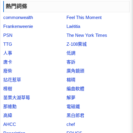
熱門詞條
commonwealth
Feel This Moment
Frankenweenie
Laétitia
PSN
The New York Times
TTG
Z-108棄城
人事
低調
唐卡
客訴
廢柴
廣角鏡頭
拈花惹草
楊晴
樟樹
編曲軟體
苗栗大湖草莓
解夢
那維勳
電磁鐵
高緯
黑白郎君
AHCC
chef