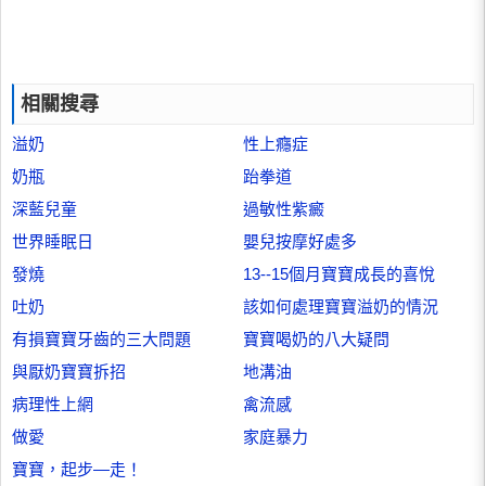
相關搜尋
溢奶
性上癮症
奶瓶
跆拳道
深藍兒童
過敏性紫癜
世界睡眠日
嬰兒按摩好處多
發燒
13--15個月寶寶成長的喜悅
吐奶
該如何處理寶寶溢奶的情況
有損寶寶牙齒的三大問題
寶寶喝奶的八大疑問
與厭奶寶寶拆招
地溝油
病理性上網
禽流感
做愛
家庭暴力
寶寶，起步—走！