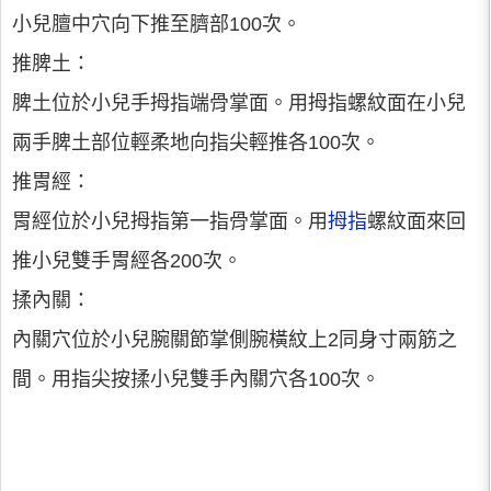
小兒膻中穴向下推至臍部100次。
推脾土：
脾土位於小兒手拇指端骨掌面。用拇指螺紋面在小兒
兩手脾土部位輕柔地向指尖輕推各100次。
推胃經：
胃經位於小兒拇指第一指骨掌面。用
拇指
螺紋面來回
推小兒雙手胃經各200次。
揉內關：
內關穴位於小兒腕關節掌側腕橫紋上2同身寸兩筋之
間。用指尖按揉小兒雙手內關穴各100次。