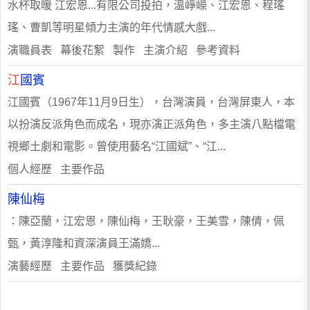
水杯取暖 江宏恩...有限公司投拍，溫崢嶸、江宏恩、程瑤
瑤、曹凱等明星傾力主演的年代情感大戲...
演職員表 幕後花絮 製作 主演介紹 參考資料
江
國賓
江國賓（1967年11月9日生），台灣演員，台灣屏東人，本
以扮演反派角色而成名，現亦演正派角色，多主演八點檔電
視鄉土劇和電影。曾使用藝名“江國斌”、“江...
個人經歷 主要作品
陳仙梅
：陳亞蘭，江宏恩，陳仙梅，王耿豪，王美雪，陳倩，佩
甄，黃淳隆和資深演員王滿嬌...
演藝經歷 主要作品 獲獎紀錄