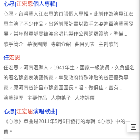
心愿[
江宏恩
個人專輯]
心愿，台灣藝人江宏恩的首張個人專輯。此前作為演員江宏
恩主演了不少作品，出道前原計畫以歌手之姿進軍演藝圈發
展，當年與賈靜雯被鴻谷唱片製作公司網羅簽約，準備...
歌手簡介 幕後團隊 專輯介紹 曲目列表 主創歌詞
任
宏恩
任宏恩，河南溫縣人，1941年生，國家一級演員，久負盛名
的著名豫劇表演藝術家，享受政府特殊津貼的省管優秀專
家，原河南省許昌市豫劇團團長。唱、做俱佳，富有...
演藝經歷 主要作品 人物弟子 人物評價
心愿[
江宏恩
演唱歌曲]
《心愿》單曲是2011年5月6日發行的專輯《心愿》中的一
Ξ
首。