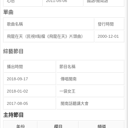
​心愿
​2011-05-06
​國語/閩南語
單曲
​歌曲名稱
​發行時間
​飛龍在天（民視8點檔《飛龍在天》片頭曲）
​2000-12-01
綜藝節目
​播出時間
​節目名稱
​2018-09-17
​ 傳唱閩南
​2018-01-02
​一袋女王
​2017-08-05
​ 閩南話聽講大會
主持節目
年份
欄目
頻道