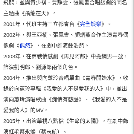
飛龍，並與黃少祺、賈靜雯、張鳳書合唱該劇的同名
主題曲《飛龍在天》。
2001年，代班主持三立都會台《
完全娛樂
》。
2002年，與王亞楠、張鳳書、顏炳燕合作主演青春偶
像劇《
偶然
》，在劇中飾演鍾浩然。
2003年，在商戰情感劇《再見阿郎》中擔綱男一號，
飾演劉明郎、劉源郎兩個角色。
2004年，推出與向蕙玲合唱單曲《青春開始水》，收
錄於向蕙玲專輯《我愛的人不是愛我的人》中，並出
演向蕙玲演唱歌曲《痴情有憨膽》、《我愛的人不是
愛我的人》的MV。
2005年，出演華視八點檔《生命的太陽》，在劇中飾
演紅毛蔡永燦（蔡志航）。