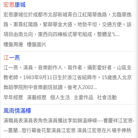
宏恩
康城
宏恩康城位於成都市北部新城青白江紅陽華逸路，北臨華逸
路、東靠紅陽路，緊鄰華金大道，地勢平坦，交通方便。該
項目由南北向，東西向四棟板式華宅組成，整體呈“L...
樓盤周邊 樓盤圖片
江
一燕
江一燕，演員、音樂創作人、寫作者、攝影愛好者、山區支
教老師。1983年9月11日生於浙江省紹興市。15歲進入北京
舞蹈學院附中音樂劇班就讀，後考入2002...
早年經歷 演藝經歷 個人生活 主要作品 社會活動
風雨情滿樓
演職員表演員表角色演員備註李如錦溫崢嶸----曹慶祥江宏恩-
---蕙蘭...發行幕後花絮演員江宏恩 演員江宏恩在片場手捧熱