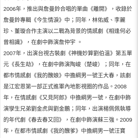
2006年，推出與詹曼鈴合唱的單曲《離開》，收錄於
詹曼鈴專輯《今生情淚》中；同年，林佑威、李麗
珍、董璇合作主演以二戰為背景的情感劇《相逢何必
曾相識》，在劇中飾演詹仲宇 。
2007年，出演台視古裝劇《神機妙算劉伯溫》第五單
元《長生劫》，在劇中飾演陶峻（楚峻）；同年，在
都市情感劇《我的醜娘》中擔綱男一號王大春，該劇
是江宏恩第一部正式進軍內地影視圈的作品。2008
年，在情感劇《又見阿郎》中擔綱男一號，在劇中飾
演孿生兄弟劉金虎與劉金鵬；同年，出演楊佩佩執導
的年代劇《春去春又回》，在劇中飾演蘇三強。2009
年，在都市情感劇《我的醜爹》中擔綱男一號汪寶