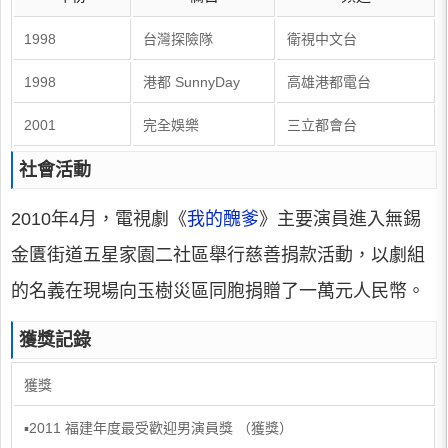
1998
台灣探險隊
衛視中文台
1998
港都 SunnyDay
高雄港都電台
2001
完全娛樂
三立都會台
社會活動
2010年4月，電視劇《
我的醜爹
》主要演員進入無錫
金匱街道五星家園二社區舉行慈善捐款活動，以劇組
的名義在現場向玉樹災區同胞捐贈了一萬元人民幣。
獲獎記錄
獲獎
▪2011 福建年度最受歡迎男演員獎 （獲獎）