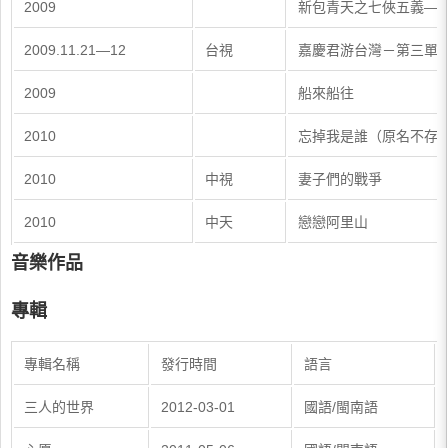
2009
新包青天之七俠五義—
2009.11.21—12
台視
嘉慶君游台灣－第三單
2009
船來船往
2010
忘掉我是誰（原名不存
2010
中視
妻子們的戰爭
2010
中天
戀戀阿里山
音樂作品
專輯
​專輯名稱
​發行時間
​語言
​三人的世界
​2012-03-01
​國語/閩南語