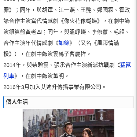
罪》；同年，與胡軍、江一燕、王艷、鄭國霖、霍政
諺合作主演當代情感劇《像火花像蝴蝶》，在劇中飾
演銀算盤黃老四；同年，與溫崢嶸、李修蒙、毛毅、
合作主演年代情感劇《
如錦
》（又名《風雨情滿
樓》），在劇中飾演雲鶴子曹慶祥。
2014年，與柴碧雲、張承合作主演新派抗戰劇《
猛獸
列車
》，在劇中飾演董明。
2016年3月加入艾迪升傳播事業有限公司。
個人生活