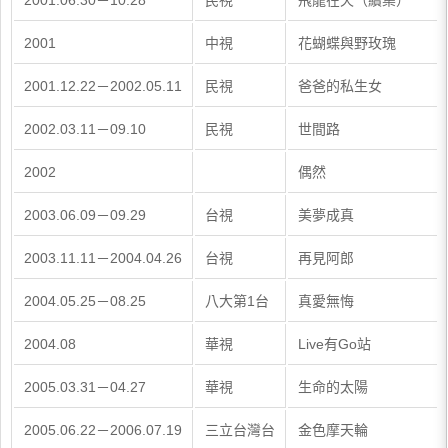
2001.06.30－10.28
民視
飛龍在天（續集）
2001
中視
花蝴蝶與野玫瑰
2001.12.22－2002.05.11
民視
爸爸的私生女
2002.03.11－09.10
民視
世間路
2002
偶然
2003.06.09－09.29
台視
美夢成真
2003.11.11－2004.04.26
台視
再見阿郎
2004.05.25－08.25
八大第1台
真愛無悔
2004.08
華視
Live有Go站
2005.03.31－04.27
華視
生命的太陽
2005.06.22－2006.07.19
三立台灣台
金色摩天輪