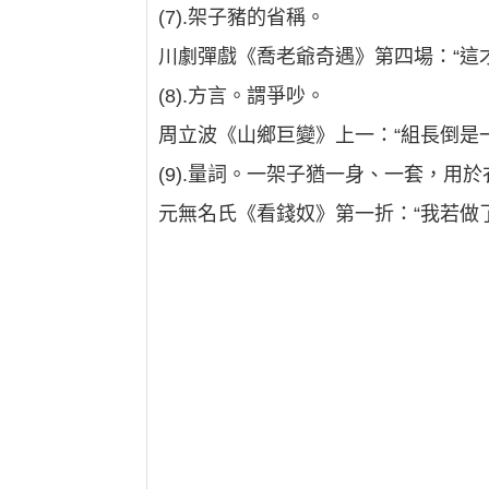
(7).架子豬的省稱。
川劇彈戲《喬老爺奇遇》第四場：“這才
(8).方言。謂爭吵。
周立波《山鄉巨變》上一：“組長倒是
(9).量詞。一架子猶一身、一套，用
元無名氏《看錢奴》第一折：“我若做