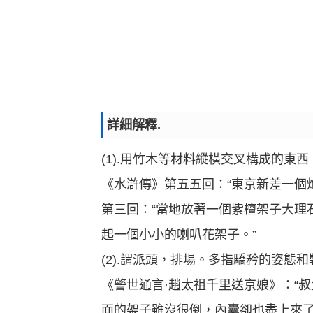
詳細解釋.
(1).用竹木等材料縱橫交叉構成的東
《水滸傳》第五五回：“東京新差一個
第三回：“當地放著一個紫檀架子大理
起一個小小的喇叭花架子。”
(2).謂派頭，排場。多指驕矜的姿態
《警世通言·趙太祖千里送京娘》：“
面的架子雖沒很倒，內囊卻也盡上來了