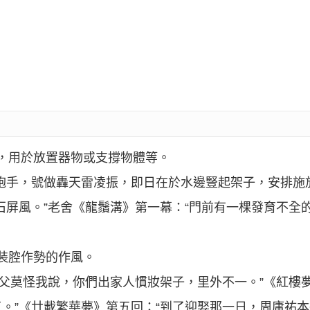
西，用於放置器物或支撐物體等。
炮手，號做轟天雷凌振，即日在於水邊豎起架子，安排施
石屏風。”老舍《龍鬚溝》第一幕：“門前有一棵發育不全
和裝腔作勢的作風。
叔父莫怪我說，你們出家人慣妝架子，里外不一。”《紅樓
。”《廿載繁華夢》第五回：“到了迎娶那一日，周庸祐