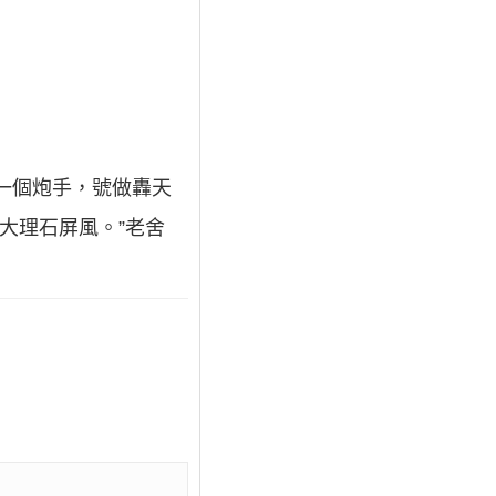
一個炮手，號做轟天
大理石屏風。”老舍