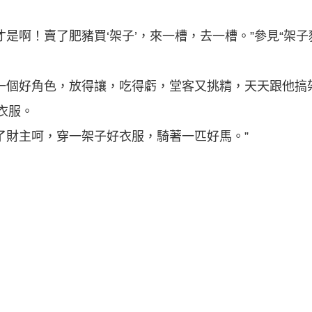
是啊！賣了肥豬買‘架子’，來一槽，去一槽。”參見“架子
一個好角色，放得讓，吃得虧，堂客又挑精，天天跟他搞
於衣服。
了財主呵，穿一架子好衣服，騎著一匹好馬。”