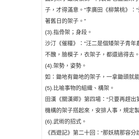
子，才得滿意。”李廣田《柳葉桃》：
著舊日的架子。”
(3).指骨架；身段。
沙汀《催糧》：“汪二是個矮架子青年
不醜，臉模子，衣架子，都還過得去。
(4).架勢，姿勢。
如：鋤地有鋤地的架子，一拿鋤頭就
(5).比喻事物的組織、構架。
田漢《關漢卿》第四場：“只要再趕出
機構的架子搭起來，安排人事，規定製
(6).武術的招式。
《西遊記》第二十回：“那妖精那容分