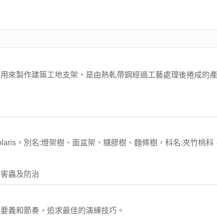
用來製作建築工地支架，是由熱軋帶鋼經過工藝處理後捲成的產
scholaris，別名:燈架樹、面盆架、糖膠樹、麵條樹，科名:夾竹
要害蟲及防治
防要義和節奏，追求最佳的演練技巧。