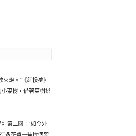
放火炮。”《紅樓夢》
的小棗樹，借著棗樹搭
夢》第二回：“如今外
本待多花費一些撐個架