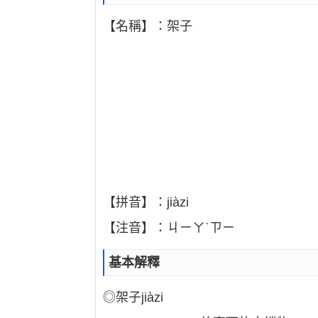
【名稱】：架子
【拼音】：jiàzi
【注音】：ㄐㄧㄚˋㄗㄧ
基本解釋
◎架子jiàzi