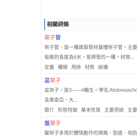
相關詞條
架子
管
架子管，是一種建築管材蓋樓架子管，主要
每根的長度為6米，是焊管的一種。材質...
定義 種類 用途 材質 結構
盆
架子
盆架子，是3——4輪生。學名:Alstonia
及東南亞、大...
簡介 形態特徵 基本性質 主要用途 主
盤
架子
盤架子多用於體悟動作的規格、勁道、攻