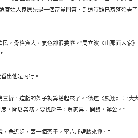
“這秦姓人家原先是一個富貴門第，到這時雖已衰落殆盡
農民，骨格寬大，氣色卻很委靡。”周立波《山那面人家》
”
能看出他是內行。
第三折，這戲的架子就算搭起來了。”徐遲《鳳翔》：“大
度，開展業務，要找房子，買家具，開飯，辦公。”
說，急近步，丟一個架子，望八戒劈臉來抓。”