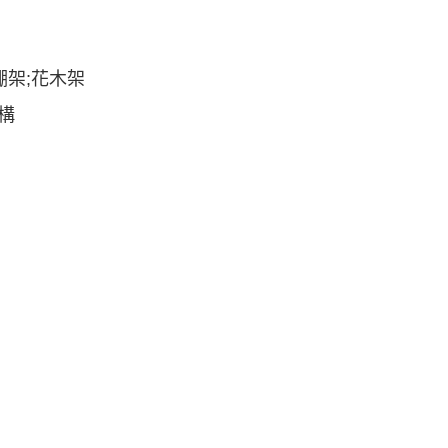
的棚架;花木架
結構