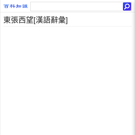
東張西望[漢語辭彙]