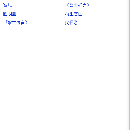
寶馬
《警世通言》
圓明園
梅里雪山
《醒世恆言》
民俗游