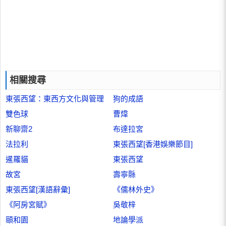
相關搜尋
東張西望：東西方文化與管理
狗的成語
雙色球
曹煒
新聊齋2
布達拉宮
法拉利
東張西望[香港娛樂節目]
暹羅貓
東張西望
故宮
壽寧縣
東張西望[漢語辭彙]
《儒林外史》
《阿房宮賦》
吳敬梓
頤和園
地論學派