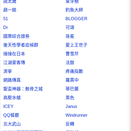
說太歲
象牙樹
趙一銘
釣魚大師
51
BLOGGER
Dr
可頌
國票綜合證券
孫冕
後天性學者症候群
愛上王世子
接接在日本
曹雪芹
江湖豪客傳
法鼓
濟寧
疼痛指數
網路傳真
羅貫中
聖盃神器：骸骨之城
蒂巴蕾
高壓水槍
黑色
ICEY
Janus
QQ餐廳
Windrunner
北大武山
反轉