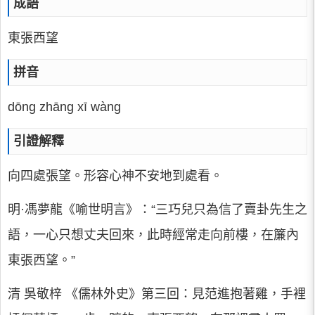
成語
東張西望
拼音
dōng zhāng xī wàng
引證解釋
向四處張望。形容心神不安地到處看。
明·馮夢龍《喻世明言》：“三巧兒只為信了賣卦先生之
語，一心只想丈夫回來，此時經常走向前樓，在簾內
東張西望。”
清 吳敬梓 《儒林外史》第三回：見范進抱著雞，手裡