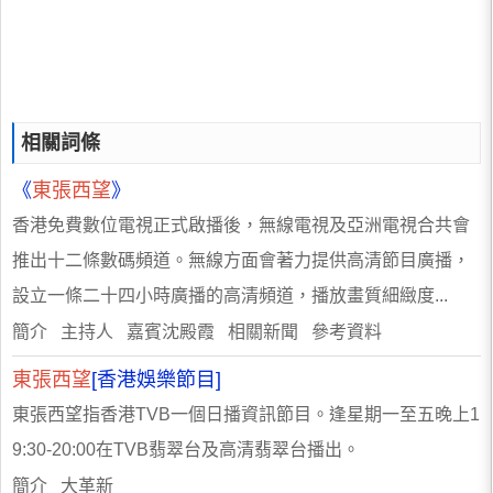
相關詞條
《
東張西望
》
香港免費數位電視正式啟播後，無線電視及亞洲電視合共會
推出十二條數碼頻道。無線方面會著力提供高清節目廣播，
設立一條二十四小時廣播的高清頻道，播放畫質細緻度...
簡介 主持人 嘉賓沈殿霞 相關新聞 參考資料
東張西望
[香港娛樂節目]
東張西望指香港TVB一個日播資訊節目。逢星期一至五晚上1
9:30-20:00在TVB翡翠台及高清翡翠台播出。
簡介 大革新