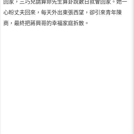
回家，三巧兒請算命先生算卦說數日就會回家。她一
心盼丈夫回來，每天外出東張西望，卻引來青年陳
商，最終把蔣興哥的幸福家庭拆散。