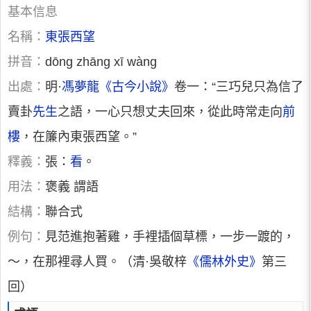
基本信息
名稱：
東張西望
拼音：
dōng zhāng xī wàng
出處：
明·
馮夢龍
《古今小說》
卷一：“三巧兒只為信了
賣卦
先生
之語，一心只想丈夫回來，從此時常走向
前
樓
，在簾內東張西望。”
釋義：
張：
看
。
用法：
褒義 謂語
結構：
聯合式
例句：
見范進抱著雞，手裡插個草標，一步一踱的，
～，在那裡尋人買。（清·吳敬梓
《儒林外史》
第三
回）