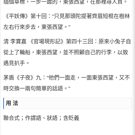
插個草標，一步一踱的，東張西望，在那裡尋人買。
《平妖傳》第十回：“只見那頭陀提著齊眉短棍在樹林
左右行來步去，東張西望。”
清 李寶嘉 《官場現形記》第四十三回：原來小兔子自
從上了輪船，東張西望，並不照顧自己的行李，以致
遇見扒手。
茅盾《子夜》九：“他們一面走，一面東張西望，又不
時交換一兩句簡單的話語。”
用 法
聯合式；作謂語、狀語；含貶義