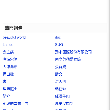
熱門詞條
beautiful world
doc
Lattice
SUG
公主病
勁永國際股份有限公司
唐詩宋詞
國際勞動婦女節
大津瀑布
張智成
押出機
斷交
書
洪天明
理想體重
瑪德琳
簡介
紅酒牛肉
莉琪的異想世界
萬萬沒想到