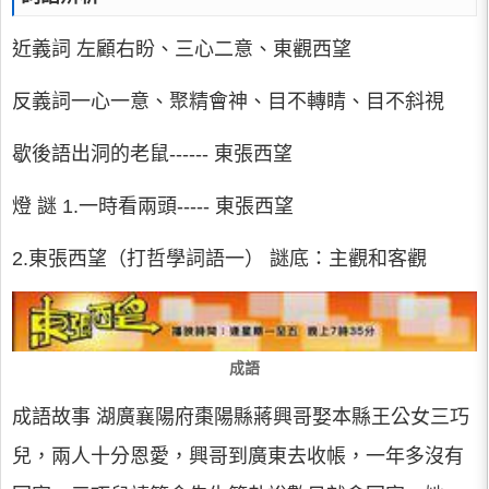
近義詞 左顧右盼、三心二意、東觀西望
反義詞一心一意、聚精會神、目不轉睛、目不斜視
歇後語出洞的老鼠------ 東張西望
燈 謎 1.一時看兩頭----- 東張西望
2.東張西望（打哲學詞語一） 謎底：主觀和客觀
成語
成語故事 湖廣襄陽府棗陽縣蔣興哥娶本縣王公女三巧
兒，兩人十分恩愛，興哥到廣東去收帳，一年多沒有