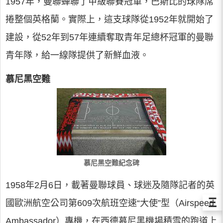
1957年，曼聯蟬聯了甲級聯賽冠軍，巴斯比的球隊席
捲整個英格蘭。實際上，這支球隊從1952年就開始了
建設，從52年到57年連續奪取青年足總杯冠軍的曼聯
青年隊，給一線隊提供了新鮮血液。
慕尼黑空難
慕尼黑空難紀念碑
1958年2月6日，載著曼聯球員、球迷及隨隊記者的英
Ξ
國歐洲航空公司第609次航班空速“大使”型（Airspeed
Ambassador）專機，在西德慕尼黑機場積雪的跑道上