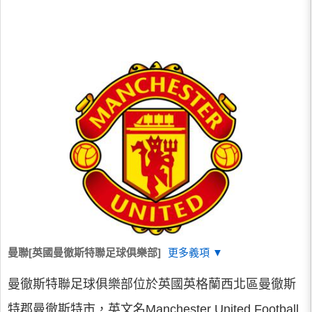
曼聯[英國曼徹斯特聯足球俱樂部]
更多義項 ▼
曼徹斯特聯足球俱樂部位於英國英格蘭西北區曼徹斯
特郡曼徹斯特市，英文名Manchester United Football