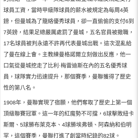
球員工資，當時甲級隊球員的薪水被規定為每周4英
鎊，但曼城為了籠絡優秀球員，卻一直偷偷的支付6到
7英鎊，結果足總嚴厲處罰了曼城，五名官員被撤職，
17名球員被判永遠不許再代表曼城出戰。這次混亂給
了曼在線上會。主教練曼格諾爾立刻做出反應，他一
口氣從曼城挖走了比利·梅雷迪斯在內的五名優秀球
員，球隊實力迅速提升，那個賽季，曼聯獲得了歷史
性的第八名。
1908年，曼聯實現了宿願，他們奪取了歷史上第一個
頂級聯賽冠軍。這一年的紅魔勢不可擋，6球擊敗紐卡
斯爾、5球勝布萊克本、4球勝埃弗頓、阿森納和伯明
罕，這個賽季，曼聯打進了創當時紀錄的82球。