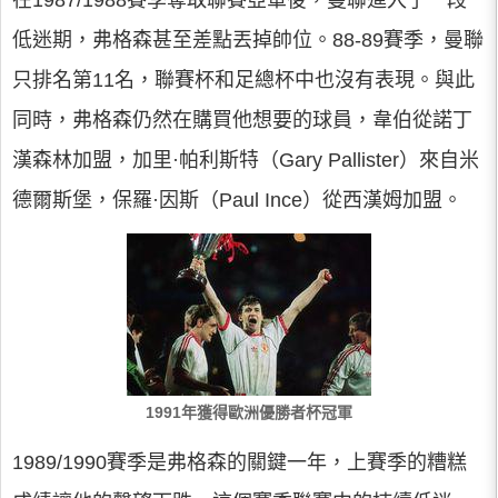
在1987/1988賽季奪取聯賽亞軍後，曼聯進入了一段
低迷期，弗格森甚至差點丟掉帥位。88-89賽季，曼聯
只排名第11名，聯賽杯和足總杯中也沒有表現。與此
同時，弗格森仍然在購買他想要的球員，韋伯從諾丁
漢森林加盟，加里·帕利斯特（Gary Pallister）來自米
德爾斯堡，保羅·因斯（Paul Ince）從西漢姆加盟。
1991年獲得歐洲優勝者杯冠軍
1989/1990賽季是弗格森的關鍵一年，上賽季的糟糕