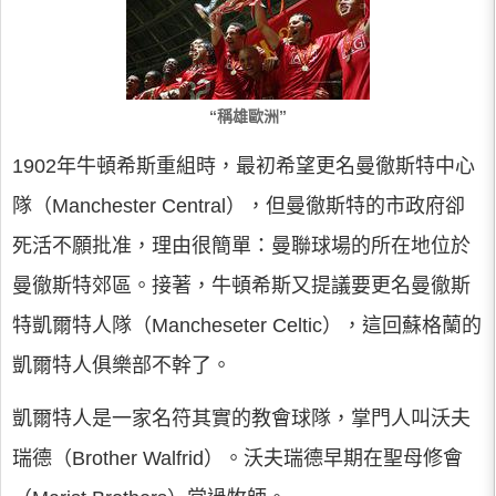
“稱雄歐洲”
1902年牛頓希斯重組時，最初希望更名曼徹斯特中心
隊（Manchester Central），但曼徹斯特的市政府卻
死活不願批准，理由很簡單：曼聯球場的所在地位於
曼徹斯特郊區。接著，牛頓希斯又提議要更名曼徹斯
特凱爾特人隊（Mancheseter Celtic），這回蘇格蘭的
凱爾特人俱樂部不幹了。
凱爾特人是一家名符其實的教會球隊，掌門人叫沃夫
瑞德（Brother Walfrid）。沃夫瑞德早期在聖母修會