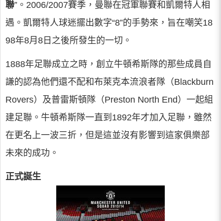
聯
”。2006/2007賽季，曼聯在冠軍聯賽和凱爾特人相
遇。凱爾特人球迷擺出數字“8”的手勢來，旨在嘲笑18
98年8月8日之後所發生的一切。
1888年足聯成立之時，創立牛頓希斯隊的那些成員自
謙的認為他們還不配和布萊克本流浪者隊（Blackburn
Rovers）及普雷斯頓隊（Preston North End）一起組
建足聯。牛頓希斯隊一直到1892年才加入足聯，雖然
在更名上一波三折，但是這並沒有影響到這家俱樂部
未來的成功。
正式誕生