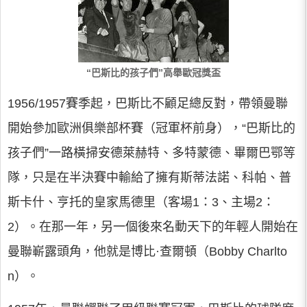
“巴斯比的孩子們”高舉歐冠獎盃
1956/1957賽季起，巴斯比不顧足總反對，帶領曼聯
開始參加歐洲俱樂部杯賽（冠軍杯前身），“巴斯比的
孩子們”一路橫掃安德萊赫特、多特蒙德、畢爾巴鄂等
隊，只是在半決賽中輸給了擁有斯蒂法諾、科帕、普
斯卡什、亨托的皇家馬德里（客場1：3、主場2：
2）。在那一年，另一個後來名動天下的年輕人開始在
曼聯嶄露頭角，他就是博比·查爾頓（Bobby Charlto
n）。