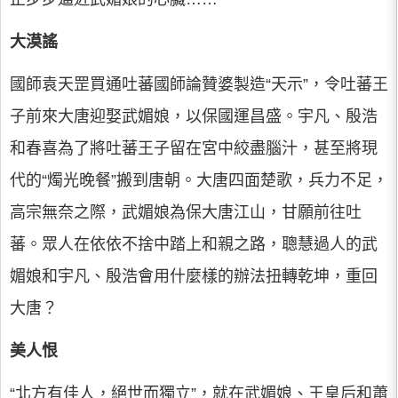
大漠謠
國師袁天罡買通吐蕃國師論贊婆製造“天示”，令吐蕃王
子前來大唐迎娶武媚娘，以保國運昌盛。宇凡、殷浩
和春喜為了將吐蕃王子留在宮中絞盡腦汁，甚至將現
代的“燭光晚餐”搬到唐朝。大唐四面楚歌，兵力不足，
高宗無奈之際，武媚娘為保大唐江山，甘願前往吐
蕃。眾人在依依不捨中踏上和親之路，聰慧過人的武
媚娘和宇凡、殷浩會用什麼樣的辦法扭轉乾坤，重回
大唐？
美人恨
“北方有佳人，絕世而獨立”，就在武媚娘、王皇后和蕭