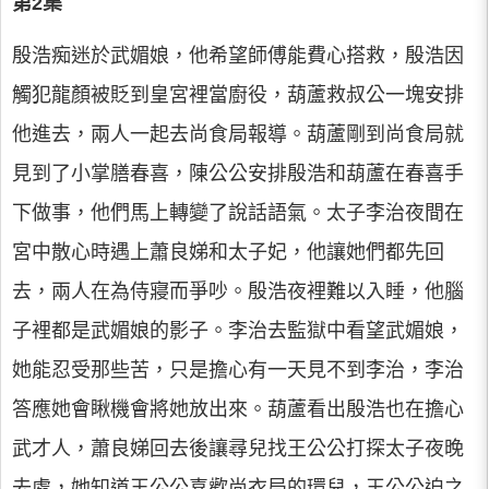
第2集
殷浩痴迷於武媚娘，他希望師傅能費心搭救，殷浩因
觸犯龍顏被貶到皇宮裡當廚役，葫蘆救叔公一塊安排
他進去，兩人一起去尚食局報導。葫蘆剛到尚食局就
見到了小掌膳春喜，陳公公安排殷浩和葫蘆在春喜手
下做事，他們馬上轉變了說話語氣。太子李治夜間在
宮中散心時遇上蕭良娣和太子妃，他讓她們都先回
去，兩人在為侍寢而爭吵。殷浩夜裡難以入睡，他腦
子裡都是武媚娘的影子。李治去監獄中看望武媚娘，
她能忍受那些苦，只是擔心有一天見不到李治，李治
答應她會瞅機會將她放出來。葫蘆看出殷浩也在擔心
武才人，蕭良娣回去後讓尋兒找王公公打探太子夜晚
去處，她知道王公公喜歡尚衣局的環兒，王公公迫之