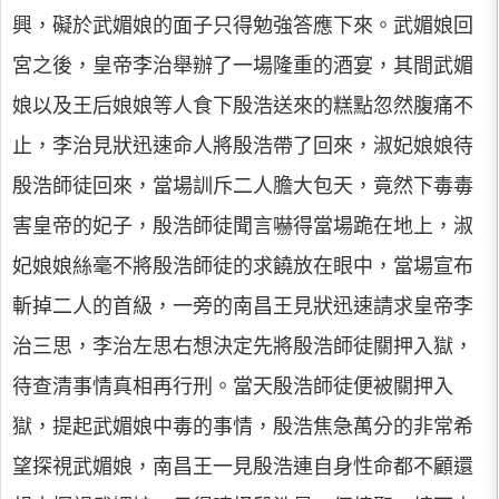
興，礙於武媚娘的面子只得勉強答應下來。武媚娘回
宮之後，皇帝李治舉辦了一場隆重的酒宴，其間武媚
娘以及王后娘娘等人食下殷浩送來的糕點忽然腹痛不
止，李治見狀迅速命人將殷浩帶了回來，淑妃娘娘待
殷浩師徒回來，當場訓斥二人膽大包天，竟然下毒毒
害皇帝的妃子，殷浩師徒聞言嚇得當場跪在地上，淑
妃娘娘絲毫不將殷浩師徒的求饒放在眼中，當場宣布
斬掉二人的首級，一旁的南昌王見狀迅速請求皇帝李
治三思，李治左思右想決定先將殷浩師徒關押入獄，
待查清事情真相再行刑。當天殷浩師徒便被關押入
獄，提起武媚娘中毒的事情，殷浩焦急萬分的非常希
望探視武媚娘，南昌王一見殷浩連自身性命都不顧還