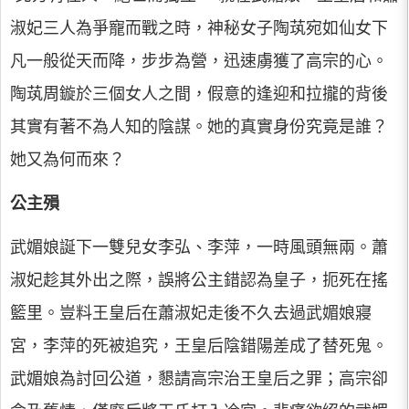
淑妃三人為爭寵而戰之時，神秘女子陶茿宛如仙女下
凡一般從天而降，步步為營，迅速虜獲了高宗的心。
陶茿周鏇於三個女人之間，假意的逢迎和拉攏的背後
其實有著不為人知的陰謀。她的真實身份究竟是誰？
她又為何而來？
公主殞
武媚娘誕下一雙兒女李弘、李萍，一時風頭無兩。蕭
淑妃趁其外出之際，誤將公主錯認為皇子，扼死在搖
籃里。豈料王皇后在蕭淑妃走後不久去過武媚娘寢
宮，李萍的死被追究，王皇后陰錯陽差成了替死鬼。
武媚娘為討回公道，懇請高宗治王皇后之罪；高宗卻