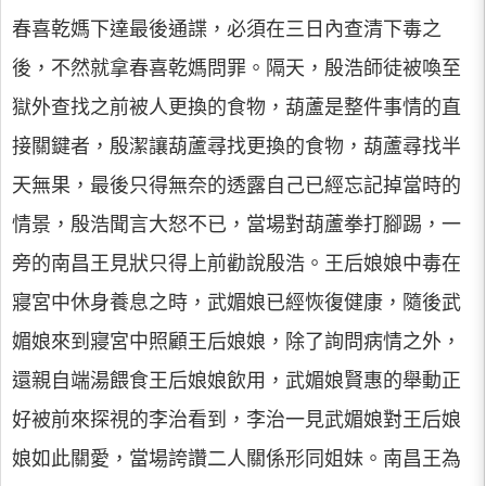
春喜乾媽下達最後通諜，必須在三日內查清下毒之
後，不然就拿春喜乾媽問罪。隔天，殷浩師徒被喚至
獄外查找之前被人更換的食物，葫蘆是整件事情的直
接關鍵者，殷潔讓葫蘆尋找更換的食物，葫蘆尋找半
天無果，最後只得無奈的透露自己已經忘記掉當時的
情景，殷浩聞言大怒不已，當場對葫蘆拳打腳踢，一
旁的南昌王見狀只得上前勸說殷浩。王后娘娘中毒在
寢宮中休身養息之時，武媚娘已經恢復健康，隨後武
媚娘來到寢宮中照顧王后娘娘，除了詢問病情之外，
還親自端湯餵食王后娘娘飲用，武媚娘賢惠的舉動正
好被前來探視的李治看到，李治一見武媚娘對王后娘
娘如此關愛，當場誇讚二人關係形同姐妹。南昌王為