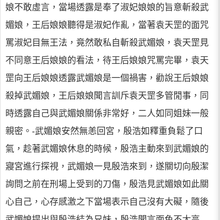
娘不敢虛言，當場透露是奉了淑妃娘娘的旨意斬殺武
媚娘，王后娘娘聽得是淑妃作亂，當著袁天罡的面咒
罵淑妃目無王法，竟然敢私自斬殺武媚娘，袁天罡見
不同意王后娘娘的看法，待王后娘娘咒罵完畢，袁天
罡向王后娘娘透露武媚娘是一個禍害，勸說王后娘娘
殺掉武媚娘，王后娘娘聞言訓斥袁天罡多管閒事，同
時透露自己與武媚娘關係非常好，二人如同姐妹一般
親密。-武媚娘安然無恙回宮，殷浩如釋重負鬆了口
氣，趁著武媚娘休息的時候，殷浩主動來到武媚娘的
寢宮進行探視，武媚娘一見殷浩來到，遂關切向殷潔
詢問之前在刑場上受到的刀傷，殷浩見武媚娘如此關
心自己，心存感激之下當場表示自己沒有大礙，隨後
武媚娘提出與殷浩結為兄妹，殷浩聞言面色不太高