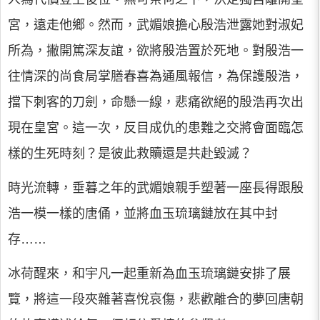
宮，遠走他鄉。然而，武媚娘擔心殷浩泄露她對淑妃
所為，撇開篤深友誼，欲將殷浩置於死地。對殷浩一
往情深的尚食局掌膳春喜為通風報信，為保護殷浩，
擋下刺客的刀劍，命懸一線，悲痛欲絕的殷浩再次出
現在皇宮。這一次，反目成仇的患難之交將會面臨怎
樣的生死時刻？是彼此救贖還是共赴毀滅？
時光流轉，垂暮之年的武媚娘親手塑著一座長得跟殷
浩一模一樣的唐俑，並將血玉琉璃鏈放在其中封
存……
冰荷醒來，和宇凡一起重新為血玉琉璃鏈安排了展
覽，將這一段夾雜著喜悅哀傷，悲歡離合的夢回唐朝