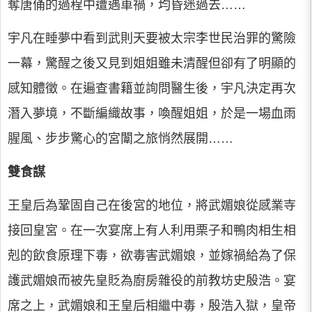
奪唐俑的過程中遭遇車禍，均昏迷過去……
宇凡在睡夢中看到武則天要被太宗李世民治罪的驚險
一幕，驚醒之後又見到姐姐雖未清醒但卻有了明顯的
感知體徵。在遍查書籍並詢問醫生後，宇凡決定再次
潛入夢境，不斷編織故事，喚醒姐姐，於是一場血雨
腥風、步步驚心的宮闈之旅悄然展開……
雙食謀
王皇后為鞏固自己在後宮的地位，將武媚娘從感業寺
接回皇宮。在一次宴席上有人利用栗子和鴨肉相生相
剋的飲食原理下毒，欲毒害武媚娘，並嫁禍給為了保
護武媚娘而被先皇貶為廚房雜役的前教坊史殷浩。宴
席之上，武媚娘和王皇后相繼中毒，殷浩入獄，皇帝