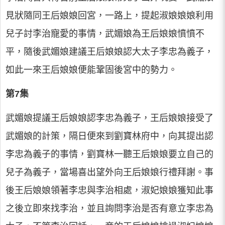
見狀隨同王后娘娘回宮，一路上，提起淑娘娘娘利用
兒子討李治寵愛的事情，武媚娘為王后娘娘憤憤不
平，隨後武媚娘建議王后娘娘認大太子李忠為義子，
如此一來王后娘娘便能鞏固後宮中的勢力。
第7集
武媚娘提議王后娘娘認李忠為義子，王后娘娘接受了
武媚娘的計策，隔日便來到劉寶林府中，向其提出認
李忠為義子的事情，劉寶林一聽王后娘娘要立自己的
兒子為義子，當場喜出望外向王后娘娘行禮拜謝。事
後王后娘娘領著李忠與李治相處，淑妃娘娘獲知此事
之後立即來找李治，並且詢問李治是否有意立李忠為