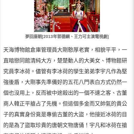
夢回唐朝[2013年郭德綱、王力可主演電視劇]
天海博物館倉庫管理員大剛憨厚老實，相貌平平，一
直暗戀同館清純大方，楚楚動人的大美女、博物館研
究員李冰荷。儘管有李冰荷的孿生弟弟李宇凡作為堅
強後盾，大剛事先準備好的五花八門表白方式仍然一
個也沒用上，反而被中途殺出的一個不速之客、古董
商人韓正平搶占了先機。但這個多金而又帥氣的貴公
子的真實身份竟是專偷古董的大盜，他接近冰荷的目
的是為了盜取珍貴的唐朝文物唐俑！宇凡和冰荷在搶