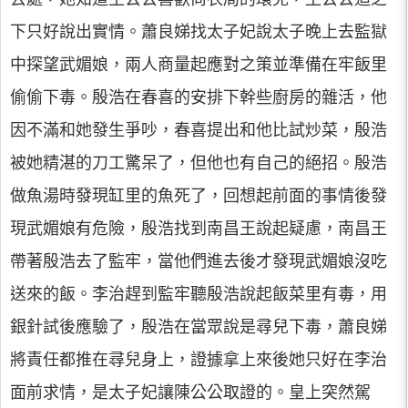
下只好說出實情。蕭良娣找太子妃說太子晚上去監獄
中探望武媚娘，兩人商量起應對之策並準備在牢飯里
偷偷下毒。殷浩在春喜的安排下幹些廚房的雜活，他
因不滿和她發生爭吵，春喜提出和他比試炒菜，殷浩
被她精湛的刀工驚呆了，但他也有自己的絕招。殷浩
做魚湯時發現缸里的魚死了，回想起前面的事情後發
現武媚娘有危險，殷浩找到南昌王說起疑慮，南昌王
帶著殷浩去了監牢，當他們進去後才發現武媚娘沒吃
送來的飯。李治趕到監牢聽殷浩說起飯菜里有毒，用
銀針試後應驗了，殷浩在當眾說是尋兒下毒，蕭良娣
將責任都推在尋兒身上，證據拿上來後她只好在李治
面前求情，是太子妃讓陳公公取證的。皇上突然駕