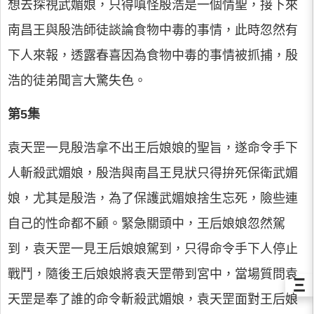
想去探視武媚娘，只得嗔怪殷浩是一個情聖，接下來
南昌王與殷浩師徒談論食物中毒的事情，此時忽然有
下人來報，透露春喜因為食物中毒的事情被抓捕，殷
浩的徒弟聞言大驚失色。
第5集
袁天罡一見殷浩拿不出王后娘娘的聖旨，遂命令手下
人斬殺武媚娘，殷浩與南昌王見狀只得拚死保衛武媚
娘，尤其是殷浩，為了保護武媚娘捨生忘死，險些連
自己的性命都不顧。緊急關頭中，王后娘娘忽然駕
到，袁天罡一見王后娘娘駕到，只得命令手下人停止
戰鬥，隨後王后娘娘將袁天罡帶到宮中，當場質問袁
Ξ
天罡是奉了誰的命令斬殺武媚娘，袁天罡面對王后娘