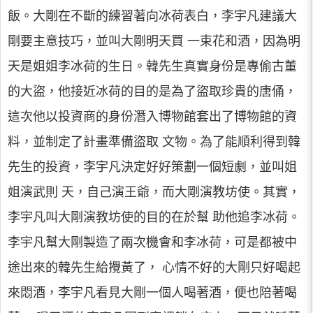
飯。大剛在不斷的練習著向冰荷表白，李宇凡建議大
剛要主意技巧，並叫大剛明天買 一束花和酒，因為明
天是姐姐李冰荷的生日。韓先生真實身份是專偷古董
的大盜，他接近冰荷的目的是為了盜取珍貴的唐俑，
這次他以投資商的身份潛入博物館套出了博物館的資
料，並制定了計畫準備盜取 文物。為了能順利得到韓
先生的投資，李宇凡決定好好策劃一個短劇，並叫姐
姐演武則 天，自己演王爺，而大剛演教坊使。其實，
李宇凡叫大剛演教坊使的目的在於幫 助他追李冰荷。
李宇凡幫大剛製造了兩次機會和李冰荷，可是都被中
途出來的韓先生給攪黃了， 心情不好的大剛只好喝起
來悶酒，李宇凡看見大剛一個人喝著酒，便也陪著喝