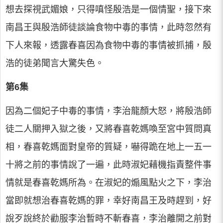
想去探視武媚娘，只得嗔怪殷浩是一個情聖，接下來
南昌王與殷浩師徒談論食物中毒的事情，此時忽然有
下人來報，透露春喜因為食物中毒的事情被抓捕，殷
浩的徒弟聞言大驚失色。
第6集
因為二個妃子中毒的事情，李治龍顏大怒，將殷浩師
徒二人關押入獄之後，又將春喜乾媽喚至宮中質問真
相，春喜乾媽面對皇帝的質疑，嚇得跪在地上一五一
十將之前的事情說了一遍，此時淑妃藉機指責整件事
情就是春喜乾媽所為。在淑妃的煽風點火之下，李治
當即就想治春喜乾媽的罪，幸好南昌王及時趕到，好
說歹說終於勸服李治暫時不斬春喜，李治離開之前對