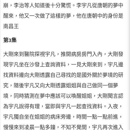
崩，李治等人知道後十分驚慌。李宇凡從唐朝的夢中
醒來，他又一次做了這樣的夢，他在唐朝中的身份是
南昌王
第3集
大剛來到醫院探視宇凡，推開病房房門入內，大剛發
現宇凡坐在沙發上查詢資料，一見大剛來到，宇凡邊
找資料邊向大剛透露自己尋找的是國外關於夢境的研
究，隨後宇凡又向大剛透露姐姐與自己做同一個夢
境，同時猜測在夢中應該可以喚醒姐姐，大剛聞言認
為宇凡說得有理，當即與宇凡一起查找資料。入夜，
宇凡獨自坐在姐姐的病床旁邊，時間一點一點前進，
慢慢來到凌晨一點多鐘，不知不覺間，宇凡再次進入