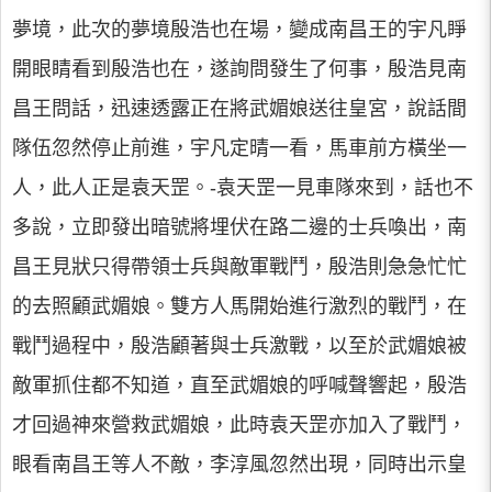
夢境，此次的夢境殷浩也在場，變成南昌王的宇凡睜
開眼睛看到殷浩也在，遂詢問發生了何事，殷浩見南
昌王問話，迅速透露正在將武媚娘送往皇宮，說話間
隊伍忽然停止前進，宇凡定晴一看，馬車前方橫坐一
人，此人正是袁天罡。-袁天罡一見車隊來到，話也不
多說，立即發出暗號將埋伏在路二邊的士兵喚出，南
昌王見狀只得帶領士兵與敵軍戰鬥，殷浩則急急忙忙
的去照顧武媚娘。雙方人馬開始進行激烈的戰鬥，在
戰鬥過程中，殷浩顧著與士兵激戰，以至於武媚娘被
敵軍抓住都不知道，直至武媚娘的呼喊聲響起，殷浩
才回過神來營救武媚娘，此時袁天罡亦加入了戰鬥，
眼看南昌王等人不敵，李淳風忽然出現，同時出示皇