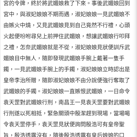
宮的令牌，終於將武媚娘救了下來。事後武媚娘回到
宮中，與淑妃娘娘不期而遇，淑妃娘娘一見武媚娘不
由嫉火中燒，又見武媚娘見到自己竟然不行禮，心頭
火起便吩咐尋兒上前押住武媚娘，想讓武媚娘行叩拜
之禮，怎奈武媚娘就是不從，淑妃娘娘見狀便訓斥武
媚娘目中無人，隨即發現武媚娘手腕上戴著一隻手
鐲，一見武媚娘手腕上的手鐲，淑妃娘娘立時認出是
皇帝李治所贈，隨即淑妃娘娘不由分說便強行奪取了
武媚娘的手鐲。淑妃娘娘一直嫉恨武媚娘，一日命令
袁天罡對武媚娘行刑，南昌王一見袁天罡要對武媚娘
行刑遂以死相抵，緊急關頭中殷潔趕到現場，當場喝
令袁天罡停手，袁天罡見狀便詢問殷浩可有皇帝聖
旨，殷浩透露沒有，隨後殷浩透露有皇后娘娘的口