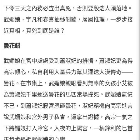
下令三天之內務必查出真兇，否則要殷浩人頭落地。
武媚娘、宇凡和春喜抽絲剝繭，層層推理，一步步接
近真相，真兇到底是誰？
曇花錯
武媚娘在宮中處處受到蕭淑妃的排擠，蕭淑妃更為得
高宗傾心，私自利用大量兵力幫其運送大漠傳奇——
曇花。在市集上，武媚娘親眼看到無辜的女孩小艾被
為蕭淑妃千里運送曇花的馬匹當場撞死。武媚娘氣憤
不已，到蕭淑妃寢宮怒砸曇花，淑妃藉機向高宗進言
說武媚娘和宮外男子私會，還拿出證據，高宗一氣之
下將媚娘打入冷宮。入夜的上陽宮，一柄鋒利的匕首
正步步逼近武媚娘的心臟……