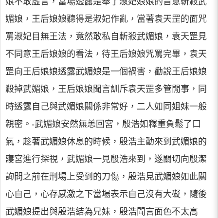
娘不敢虛言，當場透露是奉了淑妃娘娘的旨意斬殺武
媚娘，王后娘娘聽得是淑妃作亂，當著袁天罡的面咒
罵淑妃目無王法，竟然敢私自斬殺武媚娘，袁天罡見
不同意王后娘娘的看法，待王后娘娘咒罵完畢，袁天
罡向王后娘娘透露武媚娘是一個禍害，勸說王后娘娘
殺掉武媚娘，王后娘娘聞言訓斥袁天罡多管閒事，同
時透露自己與武媚娘關係非常好，二人如同姐妹一般
親密。-武媚娘安然無恙回宮，殷浩如釋重負鬆了口
氣，趁著武媚娘休息的時候，殷浩主動來到武媚娘的
寢宮進行探視，武媚娘一見殷浩來到，遂關切向殷潔
詢問之前在刑場上受到的刀傷，殷浩見武媚娘如此關
心自己，心存感激之下當場表示自己沒有大礙，隨後
武媚娘提出與殷浩結為兄妹，殷浩聞言面色不太高