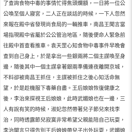
了查詢食物中毒的事情忙得焦頭爛額，一日將一位公
公喚至個人寢宮，二人正在談話的時候，一下人忽然
來報在殿中省發現尚食局的一輛推車，南昌王聞言當
場指現殿中省屬於公公管治地區，隨後便命人緊急前
往殿中首查看推車。袁天罡心知食物中毒事件早晚會
查到自己身上，於是拿出一些銀兩將二個主謀喚至身
邊，隨後其中一個主謀拿著銀兩準備連夜離開京城，
不料卻被南昌王抓住，主謀被抓住之後心知活命無
望，於是趁機服下毒藥自盡。王后娘娘恢復健康之
後，李治來探視王后娘娘，此時武媚娘也在一邊，三
人有說有笑的時候，淑妃忽然帶著兒子節兒來找李
治，同時透露節兒寂寞非常希望父親能陪自己玩耍，
李治聞言只得告別王后娘娘帶兒子出外玩耍，武媚娘