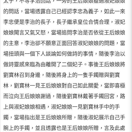
太子，不等李治回話，一旁的王后娘娘搶過淑妃娘娘
的問話，當場透露自己已經認李忠為義子，如此一來
李忠便是李治的長子，長子繼承皇位合情合理，淑妃
娘娘聞言又氣又怒，當場追問李治是否依從王后娘娘
的主意，李治卻不願意正面回答淑妃娘娘的問題，當
場扭頭與一個下人談論如何做詩的事情，隨後李治以
做詩靈感來臨為由離開了二個妃子。事後王后娘娘將
劉寶林召到身邊，隨後將身上的一隻手鐲贈與劉寶
林，劉寶林一見王后娘娘對自己如此關愛，當即喜極
而泣向王后娘娘謝過，隨後劉寶林戴著手鐲回宮，路
上與淑妃娘娘相遇，淑妃娘娘一見劉寶林手中的手
鐲，當場指出是王后娘娘所贈，隨後淑妃展示自己手
腕上的手鐲，並且透露也是王后娘娘所贈，言及此處