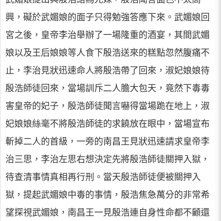
興，礙於武媚娘的面子只得勉強答應下來。武媚娘回
宮之後，皇帝李治舉辦了一場隆重的酒宴，其間武媚
娘以及王后娘娘等人食下殷浩送來的糕點忽然腹痛不
止，李治見狀迅速命人將殷浩帶了回來，淑妃娘娘待
殷浩師徒回來，當場訓斥二人膽大包天，竟然下毒毒
害皇帝的妃子，殷浩師徒聞言嚇得當場跪在地上，淑
妃娘娘絲毫不將殷浩師徒的求饒放在眼中，當場宣布
斬掉二人的首級，一旁的南昌王見狀迅速請求皇帝李
治三思，李治左思右想決定先將殷浩師徒關押入獄，
待查清事情真相再行刑。當天殷浩師徒便被關押入
獄，提起武媚娘中毒的事情，殷浩焦急萬分的非常希
望探視武媚娘，南昌王一見殷浩連自身性命都不顧還