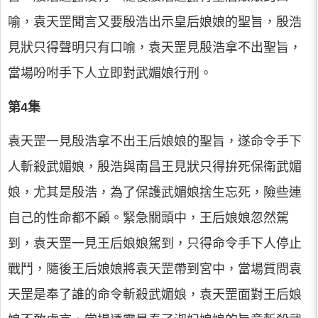
喻，袁天罡聞言又要殷浩出示皇后娘娘的聖旨，殷浩
見狀只得聲明只有口喻，袁天罡見殷浩拿不出聖旨，
當場吩咐手下人立即對武媚娘行刑。
第4集
袁天罡一見殷浩拿不出王后娘娘的聖旨，遂命令手下
人斬殺武媚娘，殷浩與南昌王見狀只得拚死保衛武媚
娘，尤其是殷浩，為了保護武媚娘捨生忘死，險些連
自己的性命都不顧。緊急關頭中，王后娘娘忽然駕
到，袁天罡一見王后娘娘駕到，只得命令手下人停止
戰鬥，隨後王后娘娘將袁天罡帶到宮中，當場質問袁
天罡是奉了誰的命令斬殺武媚娘，袁天罡面對王后娘