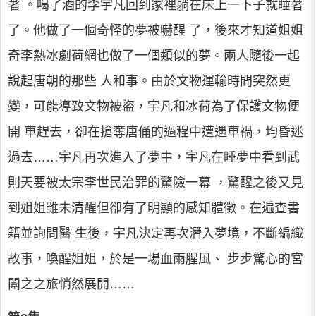
著 。喝了酒的李宇凡回到家裡躺在床上一下子就睡著
了。他做了一個奇怪的夢被嚇醒 了，後來才知道姐姐
奇李熱冰劇荷網也做了一個類似的夢。兩人隨後一起
說起唐朝的那些 人和事。由於文物運輸時間突然更
變，可能導致文物被盜，宇凡和冰荷為了保護文物便
開 車趕去，卻在搶奪唐俑的過程中遭遇車禍，均昏迷
過去……宇凡再次進入了夢中，宇凡在睡夢中看到武
則天要被太宗李世民治罪的驚險一幕 ，驚醒之後又見
到姐姐雖未清醒但卻有了明顯的感知體徵。在遍查書
籍並詢問醫 生後，宇凡決定再次潛入夢境，不斷編織
故事，喚醒姐姐，於是一場血雨腥風、 步步驚心的宮
闈之之旅悄然展開……