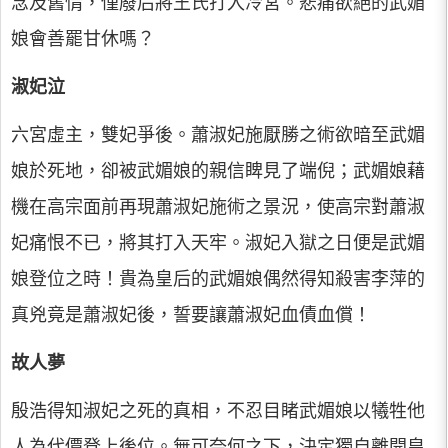
念及舊情，僅廢后將王氏打入冷宮。悲痛欲絕的武媚
娘會善罷甘休嗎？
淑妃泣
六宮虛主，雙妃爭後。蕭淑妃施厭勝之術欲暗至武媚
娘於死地，卻被武媚娘的親信睥見了端倪；武媚娘藉
機在高宗面前再現蕭淑妃施術之景況，使高宗對蕭淑
妃痛恨不已，將其打入天牢。淑妃入獄之日便是武媚
娘登位之時！貴為皇后的武媚娘偶然得知殺害李萍的
真兇竟是蕭淑妃後，誓要讓蕭淑妃血債血償！
故人夢
殷浩得知淑妃之死的真相，不忍目睹武媚娘以犧牲他
人為代價登上後位。無可奈何之下，決定獨自離開皇