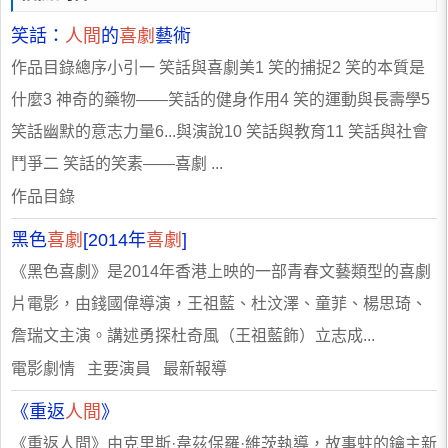
笑話：
人間
的
喜劇
藝術
作品目錄總序小引一 笑話與喜劇美1 笑的捕捉2 笑的本質是
什麼3 神奇的藥物——笑話的健身作用4 笑的運動與長壽學5
笑話幽默的意志力量6...與演說10 笑話與教育11 笑話與社會
鬥爭二 笑話的笑素——喜劇 ...
作品目錄
黑色
喜劇
[2014年
喜劇
]
《黑色喜劇》是2014年香港上映的一部青春文藝類型的喜劇
片電影，由錢國偉導演，王祖藍、杜汶澤、童菲、楊思琦、
詹瑞文主演。講述勇探杜奇風（王祖藍飾）立志成...
電影劇情 主要演員 最新報導
《重返
人間
》
《重返人間》由克里斯·韋茲保羅·維茨執導，故事蛀的鑰主新