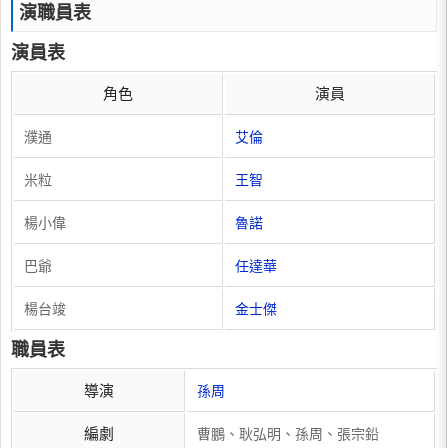
演職員表
演員表
角色
演員
濮通
艾倫
米粒
王智
楊小偉
魯諾
巴爺
任達華
楊台竣
金士傑
職員表
導演
孫周
編劇
曹鵬、耿弘明、孫周、張宗鉛