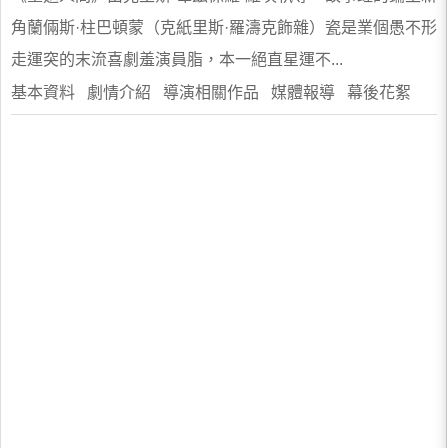
角蘭倆斯·柱巴頓蒙（克紙里斯·羅濤克飾雜）瓷是業個愚不形
走運突的末流喜劇羞演員脂，本一絕直星運不...
基本資料 劇情介紹 導演相關作品 媒體報導 幕後花絮