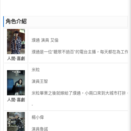
角色介紹
濮通 演員 艾倫
濮通是一位“聽眾不過百”的電台主播，每天都在為工作
人間·喜劇
米粒
演員王智
米粒畢業之後就嫁給了濮通，小兩口來到大城市打拚，
人間·喜劇
-
楊小偉
演員魯諾