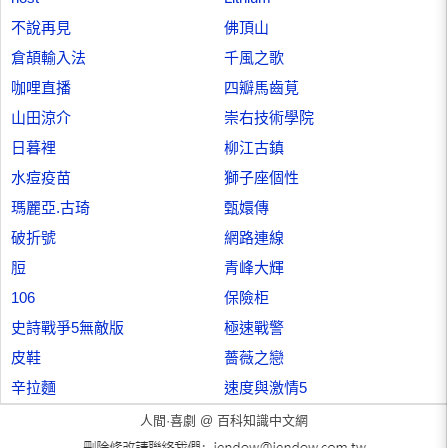
不說再見
佛頂山
倉頡輸入法
千風之歌
咖哩直播
四瓣馬齒莧
山田涼介
崇右技術學院
日暮裡
柳江古鎮
水痘疫苗
獅子座個性
瑪麗亞.古琦
甄嬛傳
破折號
網路連線
脰
青峰大輝
106
保險柜
史詩戰爭5無敵版
極速戰警
皮鞋
薔薇之戀
辛拉麵
速度與激情5
人間·喜劇 @
百科知識中文網