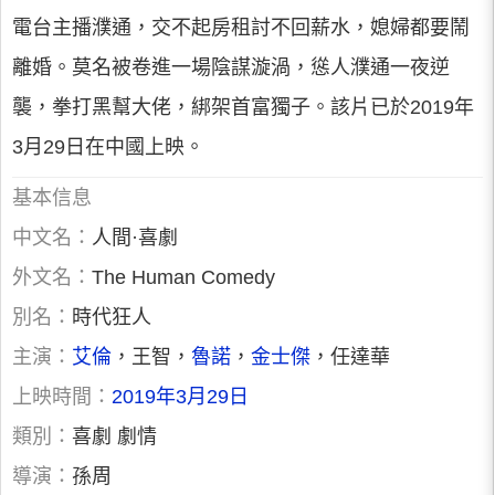
電台主播濮通，交不起房租討不回薪水，媳婦都要鬧
離婚。莫名被卷進一場陰謀漩渦，慫人濮通一夜逆
襲，拳打黑幫大佬，綁架首富獨子。該片已於2019年
3月29日在中國上映。
基本信息
中文名：
人間·喜劇
外文名：
The Human Comedy
別名：
時代狂人
主演：
艾倫
，王智，
魯諾
，
金士傑
，任達華
上映時間：
2019年3月29日
類別：
喜劇 劇情
導演：
孫周