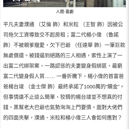
人間·喜劇
平凡夫妻濮通 （艾倫 飾）和米粒 （王智 飾）因被公
司拖欠工資導致交不起房租；富二代楊小偉 （魯諾
飾）不被親爹寵愛，欠下巴爺 （任達華 飾）一筆巨款
無處償還。被錢逼到絕路的三人相遇，索性上演了一
出富二代綁架案，一路認慫的夫妻變身假綁匪，最窮
富二代變身假人質…… 一番折騰下，楊小偉的首富爸
爸楊台竣 （金士傑 飾）最終承諾了1000萬的“贖金”。
但事情遠不止這么簡單，狡猾的楊台竣並不想真的付
錢，黑幫老大巴爺也氣勢洶洶上門要債。面對大佬們
的四面夾擊，濮通、米粒和楊小偉三人會如何應對？