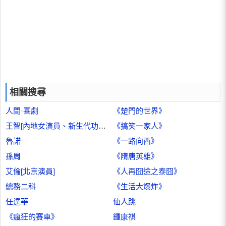
相關搜尋
人間·喜劇
《楚門的世界》
王智[內地女演員、新生代功夫女星]
《搞笑一家人》
魯諾
《一路向西》
孫周
《隋唐英雄》
艾倫[北京演員]
《人再囧途之泰囧》
總務二科
《生活大爆炸》
任達華
仙人跳
《瘋狂的賽車》
鍾康祺