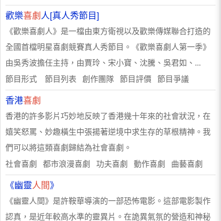
歡樂
喜劇
人[真人秀節目]
《歡樂喜劇人》是一檔由東方衛視以及歡樂傳媒聯合打造的
全國首檔明星喜劇競賽真人秀節目。《歡樂喜劇人第一季》
由吳秀波擔任主持，由賈玲、宋小寶、沈騰、吳君如、...
節目形式 節目列表 創作團隊 節目評價 節目爭議
香港
喜劇
香港的許多影片巧妙地反映了香港幾十年來的社會狀況，在
嬉笑怒罵、妙趣橫生中張揚著逆境中求生存的草根精神。我
們可以將這類喜劇歸結為社會喜劇。
社會喜劇 都市浪漫喜劇 功夫喜劇 動作喜劇 曲藝喜劇
《幽靈
人間
》
《幽靈人間》是許鞍華導演的一部恐怖電影。這部電影製作
認真，是近年較高水準的靈異片。在詭異氣氛的營造和神秘