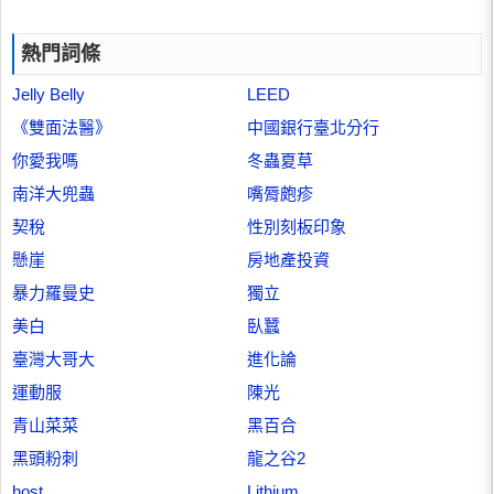
熱門詞條
Jelly Belly
LEED
《雙面法醫》
中國銀行臺北分行
你愛我嗎
冬蟲夏草
南洋大兜蟲
嘴脣皰疹
契稅
性別刻板印象
懸崖
房地產投資
暴力羅曼史
獨立
美白
臥蠶
臺灣大哥大
進化論
運動服
陳光
青山菜菜
黑百合
黑頭粉刺
龍之谷2
host
Lithium