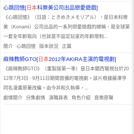
心跳回憶[
日本
科樂美公司出品戀愛遊戲]
《心跳回憶》（日語：ときめきメモリアル），是日本科樂
美（Konami）公司出品的一系列戀愛遊戲的總稱，是全球第
一套全年齡取向（也就是不設定玩家的年齡限制...
簡介 心跳回憶 版本狀況 正篇
麻辣教師GTO[
日本
2012年AKIRA主演的電視劇]
《麻辣教師GTO》（重製版第一季）是日本關西電視台於20
12年7月3日 - 9月11日期間首播的電視劇。該片根據藤澤亨
同名漫畫原著改編。由今井和久執導，...
劇情簡介 分集劇情 演職員表 角色介紹 音樂原聲