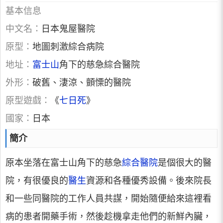
基本信息
中文名：
日本鬼屋醫院
原型：
地圖刺激綜合病院
地址：
富士山
角下的慈急綜合醫院
外形：
破舊、淒涼、顫慄的醫院
原型遊戲：
《
七日死
》
國家：
日本
簡介
原本坐落在富士山角下的慈急
綜合醫院
是個很大的醫
院，有很優良的
醫生
資源和各種優秀設備。後來院長
和一些同醫院的工作人員共謀，開始隨便給來這裡看
病的患者開藥手術，然後趁機拿走他們的新鮮內臟，