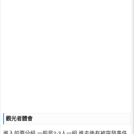
觀光者體會
進入前要分組.一般是2-3人一組.進去後有被突發事件