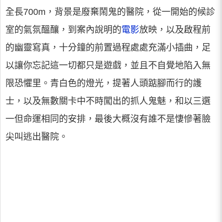
全長700m，背景是廢棄鬧鬼的醫院，從一開始的候診
室的氣氛醞釀，到案內說明的
電影
放映，以及啟程前
的幽靈寫真，十分鐘的前置過程處處充滿小插曲，足
以讓你忘記這一切都只是遊戲，並且不自覺地陷入無
限恐懼里。青白色的燈光，提著人頭踮腳而行的護
士，以及無數關卡中不時闖出的抓人鬼魅，和以三選
一但命運相同的安排，最後大概沒有誰不是悽慘著臉
尖叫逃出醫院。