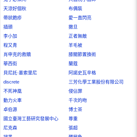
天涼好個秋
布偶裝
帶狀皰疹
愛一直閃亮
插頭
撒旦
李小加
正者無敵
程又青
羊毛被
肖申克的救贖
膝關節置換術
華西街
蘭蔻
貝尼託·墨索里尼
阿諾史瓦辛格
discrete
三芳化學工業股份有限公司
不死神凰
侵佔罪
動力火車
千次的吻
卓伯源
博士茶
國立臺灣工藝研究發展中心
尊重
尼克森
張超
掃黑
殭屍魚