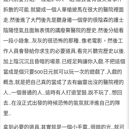
拆散的可能.就變成一個人單槍披馬在很大的醫院裡面
走.然後進了大門後先是聽身邊一個穿的很陰森的護士
陰陽怪氣且面無表情的講廢棄醫院的歷史.然後分組看
一段小錄象..灰灰的很恐怖的那種..像老電影，然後工
作人員會發給你求生的必要道具.看完片聽完歷史以後.
加上陰沉沉且昏暗的場景.已經足夠讓你入戲.不把這個
當成是個只要500日元就可以玩一次的遊戲了.入戲的
概念,就是把自己真的當成了去有幽靈出沒的醫院裡的
人..一個普通的人..這時有人打退堂鼓.說不玩了..想回
去..在沒正式出發的時候恐怖的氣氛就滲進自己的隊
里..
拿到必要的道具,其實就是一個小手電..很暗的光..就可