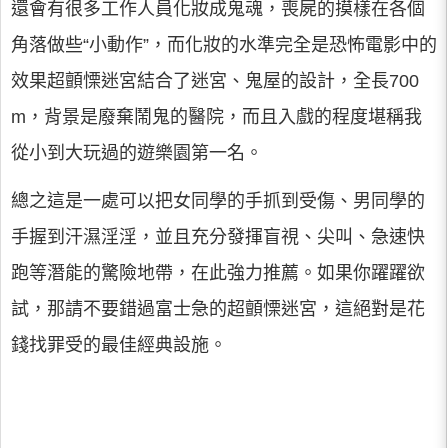
還會有很多工作人員化妝成鬼魂，喪屍的摸樣在各個
角落做些“小動作”，而化妝的水準完全是恐怖電影中的
效果超顫慄迷宮結合了迷宮、鬼屋的設計，全長700
m，背景是廢棄鬧鬼的醫院，而且入戲的程度堪稱我
從小到大玩過的遊樂園第一名。
總之這是一處可以把女同學的手抓到受傷、男同學的
手握到汗濕淫淫，並且充分發揮盲視、尖叫、急速快
跑等潛能的驚險地帶，在此強力推薦。如果你躍躍欲
試，那請不要錯過富士急的超顫慄迷宮，這絕對是花
錢找罪受的最佳經典設施。