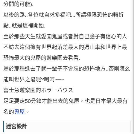
分開的可能).
以後的路..各位就自求多福吧...所謂極限恐怖的轉折
點..就是這裡開始.
至於那些天生就愛闖鬼屋或者對自己膽子有信心的人.
不妨去這個擁有世界起落差最大的過山車和世界上最
恐怖最大的鬼屋的遊樂園去看看.
屬於那種進去了就一輩子不會忘的恐怖地方..否則怎么
能叫世界之最呢?呵呵~~~
富士急遊樂園的ホラーハウス
足足要走50分鐘才能出去的鬼屋，也是日本最大最有
名的
鬼屋
。
迷宮設計