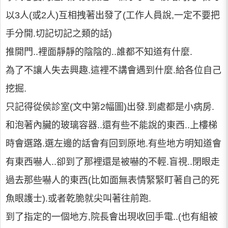
以3人(或2人)互相拽著出發了(工作人員說,一定不要把
手分開.切記切記之類的話)
推開門..裡面靜靜的陰陰的..誰都不知道有什麼.
為了不讓人失去興趣.這裡不講會遇到什麼.給各位自己
挖掘.
只記得從侯診室(文中第2幅圖)出發.到處都是小病房.
和泡著內臟的玻璃容器..還有些不能說的東西..上樓梯
時會選路.選左邊的話會有回到原地.有些地方明知道會
有東西嚇人..卻到了那裡還是被嚇的不輕.盲視..閉眼走
過去那些嚇人的東西(比如面無表情緊緊盯著自己的死
魚眼護士).或者乾脆就尖叫著往前跑.
到了指定的一個地方,院長會出現收回手電..(也有組被