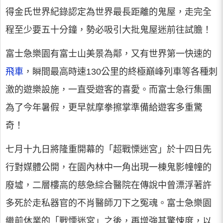
得金氏世界紀錄認定為世界最長距離的鬼屋，走完全
程至少要五十分鐘，勢必吸引大批鬼屋迷前往試膽！
富士急樂園有富士山美景為鄰，又有世界第一快速的
飛車
，瞬間最高時速130公里的終極巔峰列車等各種刺
激的遊樂設施，一直受遊客的喜愛。而富士急行集團
為了今年暑假，更早就摩拳擦掌準備給遊客多重驚
奇！
七月十九日將隆重開幕的「超戰慄迷宮」於十四日先
行對媒體公開，在園內林中一角出現一棟鬼影幢幢的
廢墟，二層樓高的慈急綜合醫院在傳說中曾漂浮著許
多死於走私器官的不肖醫師刀下之冤魂。富士急樂園
繼前休業的「戰慄迷宮」之後，再增強其驚悚度，以