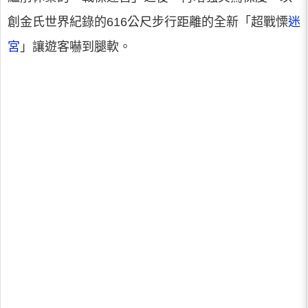
創金氏世界紀錄的616公尺步行距離的全新「超戰慄
迷
宮
」讓遊客嚇到腿軟。