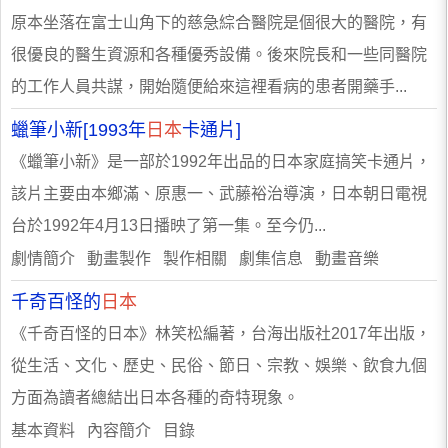
原本坐落在富士山角下的慈急綜合醫院是個很大的醫院，有
很優良的醫生資源和各種優秀設備。後來院長和一些同醫院
的工作人員共謀，開始隨便給來這裡看病的患者開藥手...
蠟筆小新[1993年
日本
卡通片]
《蠟筆小新》是一部於1992年出品的日本家庭搞笑卡通片，
該片主要由本鄉滿、原惠一、武藤裕治導演，日本朝日電視
台於1992年4月13日播映了第一集。至今仍...
劇情簡介 動畫製作 製作相關 劇集信息 動畫音樂
千奇百怪的
日本
《千奇百怪的日本》林笑松編著，台海出版社2017年出版，
從生活、文化、歷史、民俗、節日、宗教、娛樂、飲食九個
方面為讀者總結出日本各種的奇特現象。
基本資料 內容簡介 目錄