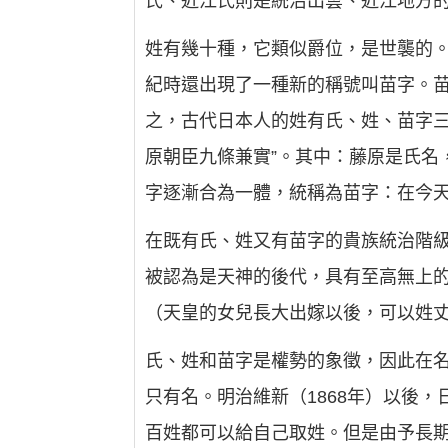
氏、近江氏則是統治出雲、近江地方的
姓有幾十種，它類似爵位，是世襲的
紀時還出現了一種新的稱號叫苗字。
之，古代日本人的姓有氏、姓、苗字三
原朝臣九條兼實”。其中：藤原是氏名
字逐漸合為一體，統稱為苗字：在今
在既有氏、姓又有苗字的貴族統治階
被認為是天神的後代，具有至高無上
（天皇的女兒長大出嫁以後，可以姓
氏、姓和苗字是權勢的象徵，因此在
只有名。明治維新（1868年）以後，
百姓都可以給自己取姓。但是由予長期