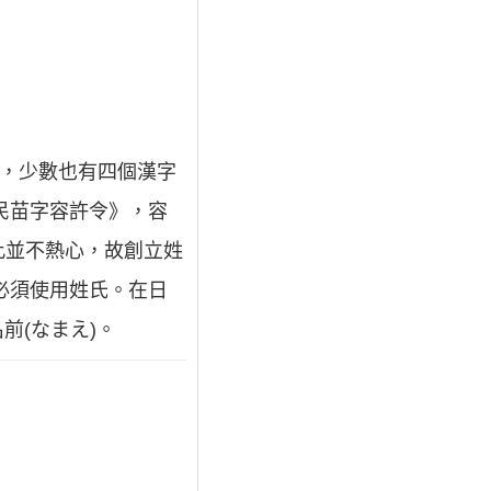
成，少數也有四個漢字
民苗字容許令》，容
此並不熱心，故創立姓
必須使用姓氏。在日
前(なまえ)。