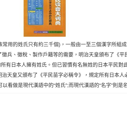
族常用的姓氏只有約三千個)，一般由一至三個漢字所組
為了徵兵、徵稅、製作戶籍等的需要，明治天皇頒布了《平
的所有日本人擁有姓氏。但已習慣有名無姓的日本平民對
年明治天皇又頒布了《平民苗字必稱令》，規定所有日本人
可以看做是現代漢語中的“姓氏”;而現代漢語的“名字”則是名