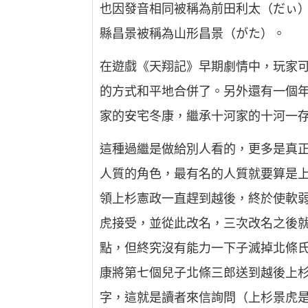
也因發音相同被稱為前田利太（だぃ
縣昌景被稱為山形昌景（がた）。
在遊戲《天翔記》早期劇情中，玩家
的方式和平地合併了。另外還有一個
家的安宅冬康，繼承十河家的十河一
這種過繼是做給別人看的，更多是真
人質的角色，最有名的人質就要算是
領上杉憲政一直趕到越後，終於使軟
虎接受，並從此改名，三次改名之後
點，但終究沒有能力一下子滅掉北條
康將第七個兒子北條三郎送到越後上
字，這就是讀者來信詢問（上杉景虎