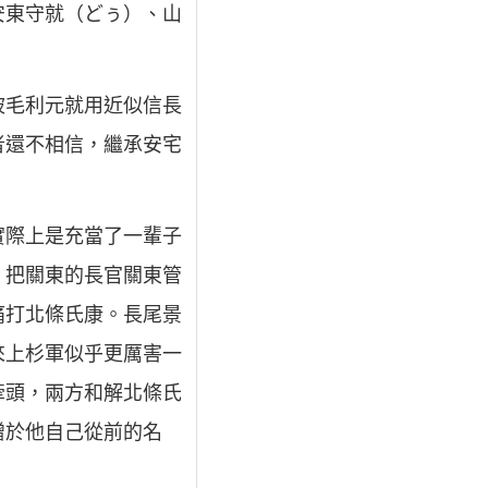
安東守就（どぅ）、山
被毛利元就用近似信長
者還不相信，繼承安宅
實際上是充當了一輩子
，把關東的長官關東管
痛打北條氏康。長尾景
來上杉軍似乎更厲害一
牽頭，兩方和解北條氏
贈於他自己從前的名