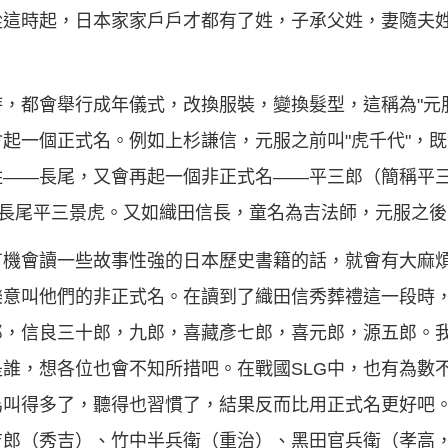
從這時起，日本家家戶戶才都有了姓，子承父姓，妻隨夫
，都會舉行成年儀式，改換服裝，變換髮型，這稱為"元
起一個正式名。例如上杉謙信，元服之前叫"虎千代"，
――長尾，又會再起一個非正式名――平三郎（簡稱平三
稱長尾平三景虎。又如織田信長，童名為吉法師，元服之
有機會讀一些故事性強的日本歷史書籍的話，就會有大麻
樂意叫他們的非正式名。在讀到了織田信秀葬禮這一段時
郎，信良三十郎，九郎，喜藏彥七郎，喜元郎，源五郎。
誰，想各位也會不知所措吧。在戰國SLG中，也有為數
為叫得多了，聽得也習慣了，結果反而比用正式名更好吧
吉郎（秀吉）、竹中半兵衛（重治）、黑田官兵衛（孝高