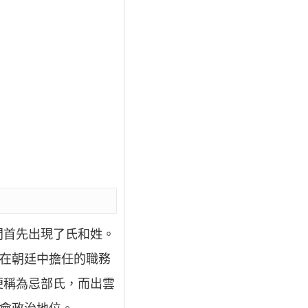
間首先出現了氏和姓。
族在朝廷中擔任的職務
便稱為忌部氏，而出雲