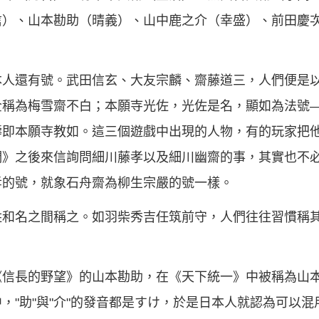
信）、山本勘助（晴義）、山中鹿之介（幸盛）、前田慶
。
人還有號。武田信玄、大友宗麟、齋藤道三，人們便是以
全稱為梅雪齋不白；本願寺光佐，光佐是名，顯如為法號
壽即本願寺教如。這三個遊戲中出現的人物，有的玩家把
們》之後來信詢問細川藤孝以及細川幽齋的事，其實也不
孝的號，就象石舟齋為柳生宗嚴的號一樣。
姓和名之間稱之。如羽柴秀吉任筑前守，人們往往習慣稱
《信長的野望》的山本勘助，在《天下統一》中被稱為山
，"助"與"介"的發音都是すけ，於是日本人就認為可以