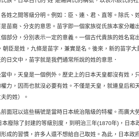
氏族。日本古代的“姓”是賜與氏的稱號，以表示該氏的
。各姓之間等級分明。例如：臣、連、君、直等。除氏、
苗是苗裔、分支的意思。苗字即一個家族從氏族本家分離
個部分，分別表示一定的意義。一個古代貴族的姓名寫出
，朝臣是姓，九條是苗字，兼實是名。後來，新的苗字大
天的日文中，苗字就是我們通常所說的姓的意思．
級當中，天皇是一個例外。歷史上的日本天皇都沒有姓，
的權力，因而也就沒必要有姓。不僅是天皇，就連皇后和
丈夫的姓）。
名前面冠以這些稱號是當時日本統治階級的特權。而廣大
日本廢除了封建的等級別度，到明治三年(1870年)，日
形成的習慣，許多人還不想給自己取姓。為此，日本政府於明