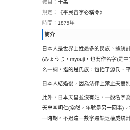
數目：
十萬
規定：
《平民苗字必稱令》
時間：
1875年
簡介
日本人是世界上姓最多的民族。據統
(みょうじ，myouji，也寫作名字)
么一詞，指的是氏族，包括了源氏、
日本人結婚後，因為法律上禁止夫妻
此外，日本天皇並沒有姓，一般名字為
天皇叫明仁(當然，年號是另一回事)
一時期。不過這一數字還缺乏權威統