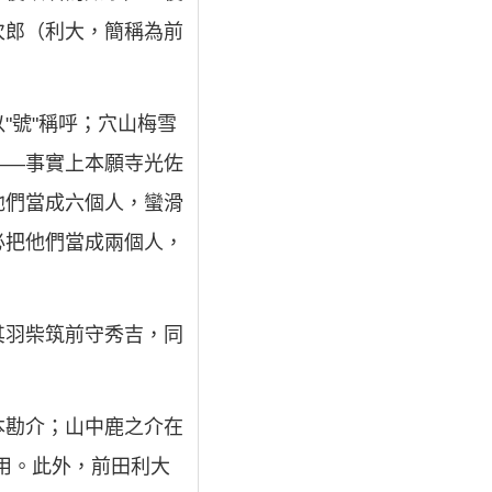
次郎（利大，簡稱為前
"號"稱呼；穴山梅雪
――事實上本願寺光佐
他們當成六個人，蠻滑
必把他們當成兩個人，
其羽柴筑前守秀吉，同
本勘介；山中鹿之介在
混用。此外，前田利大