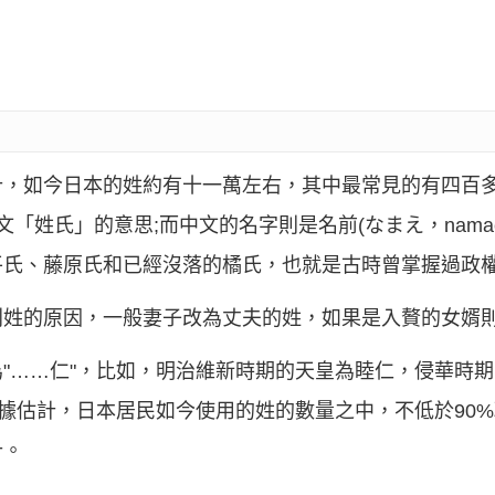
計，如今日本的姓約有十一萬左右，其中最常見的有四百
是中文「姓氏」的意思;而中文的名字則是名前(なまえ，nam
平氏、藤原氏和已經沒落的橘氏，也就是古時曾掌握過政
別姓的原因，一般妻子改為丈夫的姓，如果是入贅的女婿
"……仁"，比如，明治維新時期的天皇為睦仁，侵華時期
。據估計，日本居民如今使用的姓的數量之中，不低於90
計。