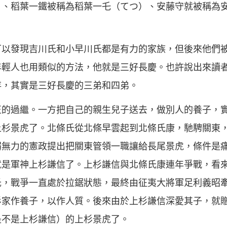
）、稻葉一鐵被稱為稻葉一乇（てつ）、安藤守就被稱為
可以發現吉川氏和小早川氏都是有力的家族，但後來他們
年輕人也用類似的方法，他就是三好長慶。也許說出來讀
存，其實是三好長慶的三弟和四弟。
正的過繼。一方把自己的親生兒子送去，做別人的養子，
上杉景虎了。北條氏從北條早雲起到北條氏康，馳騁關東
弱無力的憲政提出把關東管領一職讓給長尾景虎，條件是
就是軍神上杉謙信了。上杉謙信與北條氏康連年爭戰，看
氏，戰爭一直處於拉鋸狀態，最終由征夷大將軍足利義昭
杉家作養子，以作人質。後來由於上杉謙信深愛其子，就
是不是上杉謙信）的上杉景虎了。