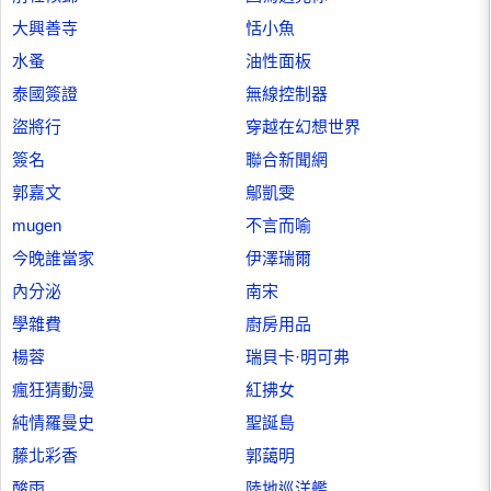
大興善寺
恬小魚
水蚤
油性面板
泰國簽證
無線控制器
盜將行
穿越在幻想世界
簽名
聯合新聞網
郭嘉文
鄔凱雯
mugen
不言而喻
今晚誰當家
伊澤瑞爾
內分泌
南宋
學雜費
廚房用品
楊蓉
瑞貝卡·明可弗
瘋狂猜動漫
紅拂女
純情羅曼史
聖誕島
藤北彩香
郭藹明
酸雨
陸地巡洋艦