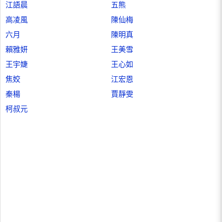
江語晨
五熊
高凌風
陳仙梅
六月
陳明真
賴雅妍
王美雪
王宇婕
王心如
焦姣
江宏恩
秦楊
賈靜雯
柯叔元