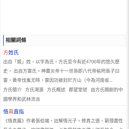
相關詞條
方
姓氏
出自「姬」姓，以字為氏。方氏至今有近4700年的悠久歷
史， 出自方雷氏。神農炎帝十一世孫即八代帝榆罔長子曰
雷，黃帝伐蚩尤時，雷因功被封於方山（今為河南省...
方氏簡介 方氏溯源 方氏概述 郡望堂號 由方氏開創的中
國學界和武林流派
悟
真
直指
《悟真篇》作者張伯端，註解悟元子。修真之道，窮理盡性