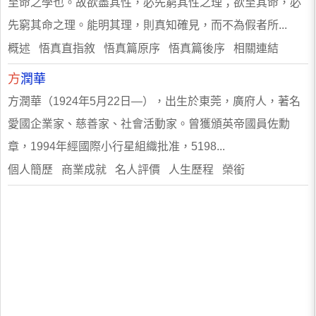
至命之學也。故欲盡其性，必先窮其性之理；欲至其命，必
先窮其命之理。能明其理，則真知確見，而不為假者所...
概述 悟真直指敘 悟真篇原序 悟真篇後序 相關連結
方
潤華
方潤華（1924年5月22日—），出生於東莞，廣府人，著名
愛國企業家、慈善家、社會活動家。曾獲頒英帝國員佐勳
章，1994年經國際小行星組織批准，5198...
個人簡歷 商業成就 名人評價 人生歷程 榮銜