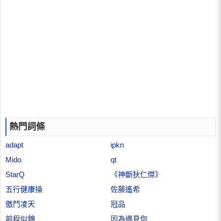
熱門詞條
adapt
ipkn
Mido
qt
StarQ
《神斷狄仁傑》
五行健康操
佐藤遙希
傲鬥凌天
冠品
前程似錦
因為遇見你