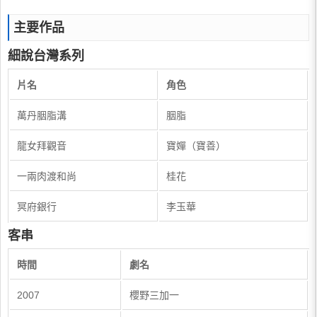
主要作品
細說台灣系列
片名
角色
萬丹胭脂溝
胭脂
龍女拜觀音
寶嬋（寶善）
一兩肉渡和尚
桂花
冥府銀行
李玉華
客串
時間
劇名
2007
櫻野三加一