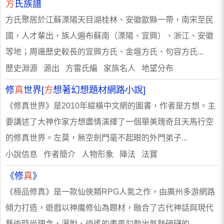
方
氏族譜
方氏聚居於江蘇溧陽天目湖桂林、安徽歙縣一帶，南宋至民
國，人才輩出，族人遍布蘇南（溧陽、宜興）、浙江、安徽
等地；周邊歷史較長的宜興方氏、金壇方氏、句容方氏...
歷史淵源 源出 方雷氏編 家族名人 地望分布
修
真
世界[
方
想著幻想題材網路小說]
《修真世界》是2010年縱橫中文網的圖書，作者是方想。主
要講述了大神作家方想盡情演繹了一個華美瑰奇且天馬行空
的修真世界。左莫，無空劍門毫不起眼的外門弟子...
小說信息 作者簡介 人物形象 陣法 法寶
《修
真
》
《極品修真》是一款仙俠類RPG人氣之作，由廣州多游網路
傾力打造，遊戲以神魔修仙為題材，融合了古代神話與現代
藝術時尚理念，灑脫、逍遙的畫風勾勒出氣勢磅礴的...