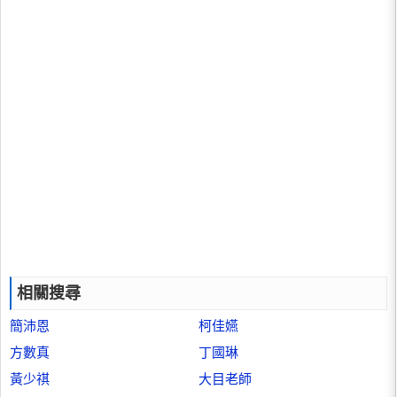
相關搜尋
簡沛恩
柯佳嬿
方數真
丁國琳
黃少祺
大目老師