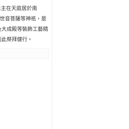
恩主在天庭居於南
觀世音菩薩等神祇，是
及大成殿等裝飾工藝精
到此祭拜健行。