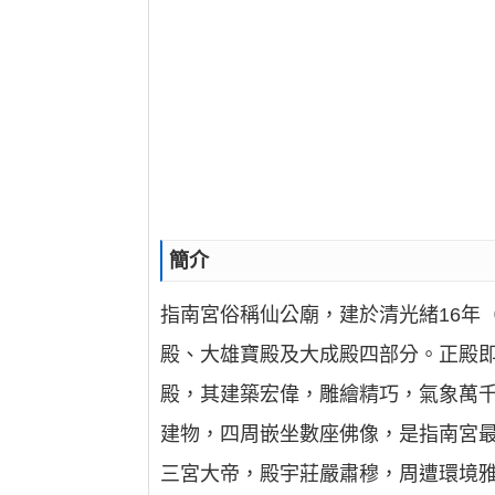
簡介
指南宮俗稱仙公廟，建於清光緒16年
殿、大雄寶殿及大成殿四部分。正殿
殿，其建築宏偉，雕繪精巧，氣象萬
建物，四周嵌坐數座佛像，是指南宮
三宮大帝，殿宇莊嚴肅穆，周遭環境