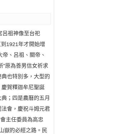
樂宮呂祖神像至台祀
到1921年才開始增
大帝、呂祖、關帝、
所”原為善男信女祈求
慶典也特別多，大型的
，慶賀釋迦牟尼聖誕
大典；四是農曆的五月
鬥法會，慶祝斗姆元君
委會主任委員為高忠
猴山嶽的必經之路。民