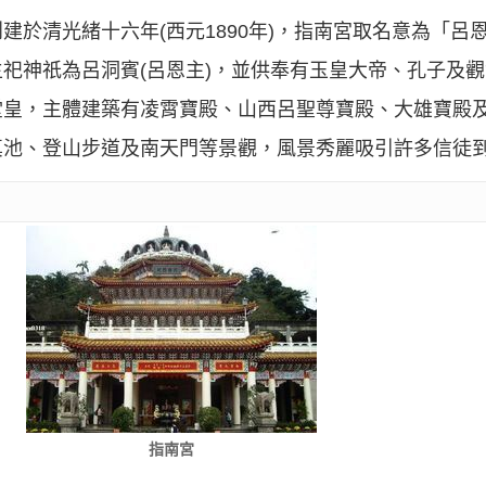
建於清光緒十六年(西元1890年)，指南宮取名意為「呂
祀神祇為呂洞賓(呂恩主)，並供奉有玉皇大帝、孔子及
堂皇，主體建築有凌霄寶殿、山西呂聖尊寶殿、大雄寶殿
真池、登山步道及南天門等景觀，風景秀麗吸引許多信徒
指南宮