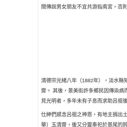
間傳說男女朋友不宜共游指南宮，否
清德宗光緒八年（1882年），淡水
齋。 其後，景美街許多鄉民因傳染病
見光明者，多年未有子息而求助呂祖
仕紳們感念呂祖之神恩，有地主捐出土
華）玉清齋，後又分靈奉祀於景尾的