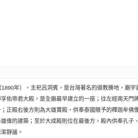
（1890年），主祀呂洞賓，是台灣著名的道教勝地，廟
即孚佑帝君大殿，是全廟最早建立的一座；往左經南天門
千；正殿右後方則為大雄寶殿，供奉泰國贈予的釋迦牟佛
最雄偉的建築；至於大成殿則位在最後方，殿內供奉孔子
雅潔靜謐。