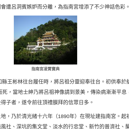
則會遭呂洞賓嫉妒而分離，為指南宮增添了不少神話色彩
指南宮凌霄寶典
縣知縣王彬林往台履任時，將呂祖分靈迎奉往台。初供奉於
而死，當地士紳乃將呂祖神像請到景美，傳染病漸漸平息
後得子者，遂令前往頂禮膜拜的信眾日多。
地，乃於清光緒十六年（1890年）在現址建指南宮。起
肫風社、深坑的集文堂、淡水的行忠堂、新竹的普濟社、