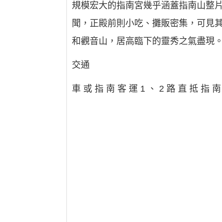
規模宏大的指南宮幾乎涵蓋指南山整
聞，正殿前則小吃、攤販密集，可見
和觀音山，居高臨下的靈秀之氣盡現
交通
車 或 指 南 客 運 1 、 2 路 直 抵 指 南