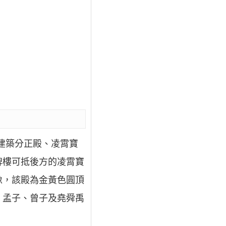
宇建築分正殿、凌霄寶
牌樓可抵後方的凌霄寶
像，該殿為金黃色圓頂
、孟子、曾子及堯舜禹