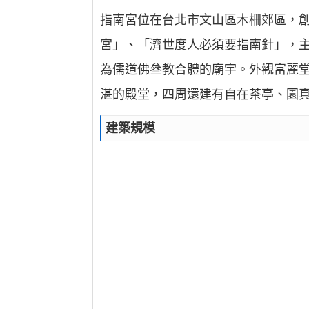
指南宮位在台北市文山區木柵郊區，創
宮」、「濟世度人必須要指南針」，主
為儒道佛叄教合體的廟宇。外觀富麗
湛的殿堂，四周還建有自在茶亭、園
建築規模