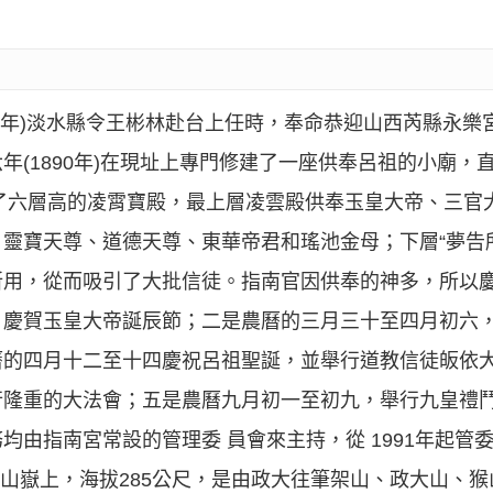
82年)淡水縣令王彬林赴台上任時，奉命恭迎山西芮縣永
(1890年)在現址上專門修建了一座供奉呂祖的小廟，直
建了六層高的凌霄寶殿，最上層凌雲殿供奉玉皇大帝、三官
靈寶天尊、道德天尊、東華帝君和瑤池金母；下層“夢告
所用，從而吸引了大批信徒。指南官因供奉的神多，所以
，慶賀玉皇大帝誕辰節；二是農曆的三月三十至四月初六
曆的四月十二至十四慶祝呂祖聖誕，並舉行道教信徒皈依
行隆重的大法會；五是農曆九月初一至初九，舉行九皇禮
均由指南宮常設的管理委 員會來主持，從 1991年起管
猴山嶽上，海拔285公尺，是由政大往筆架山、政大山、