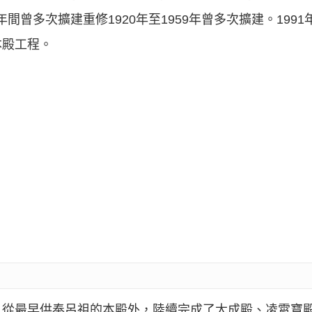
9年間曾多次擴建重修1920年至1959年曾多次擴建。19
本殿工程。
。從最早供奉呂祖的本殿外，陸續完成了大成殿、凌霄寶