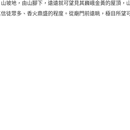
片山坡地，由山腳下，遠遠就可望見其巍峨金黃的屋頂，
其信徒眾多、香火鼎盛的程度。從廟門前遠眺，極目所望
。