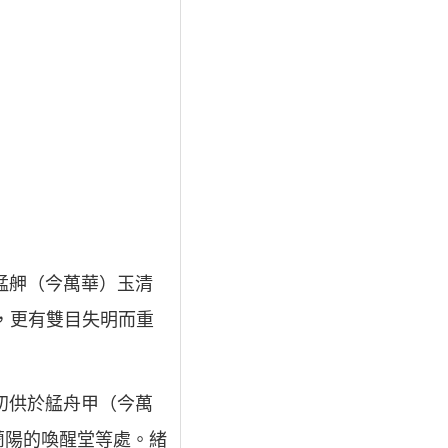
。
艋舺（今萬華）玉清
，更有雙目失明而重
初供於艋舟甲（今萬
蘭陽的喚醒堂等處。緒