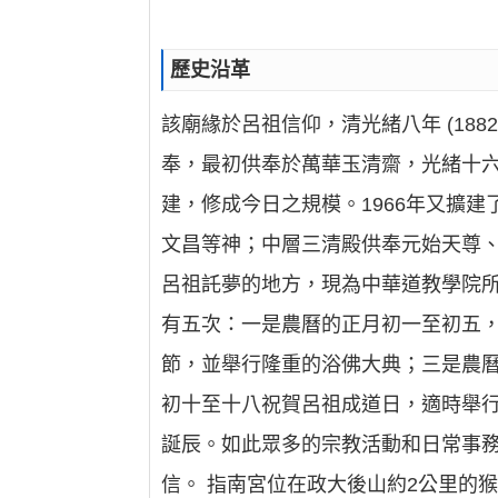
歷史沿革
該廟緣於呂祖信仰，清光緒八年 (18
奉，最初供奉於萬華玉清齋，光緒十六年
建，修成今日之規模。1966年又擴
文昌等神；中層三清殿供奉元始天尊、
呂祖託夢的地方，現為中華道教學院
有五次：一是農曆的正月初一至初五
節，並舉行隆重的浴佛大典；三是農
初十至十八祝賀呂祖成道日，適時舉
誕辰。如此眾多的宗教活動和日常事務
信。 指南宮位在政大後山約2公里的