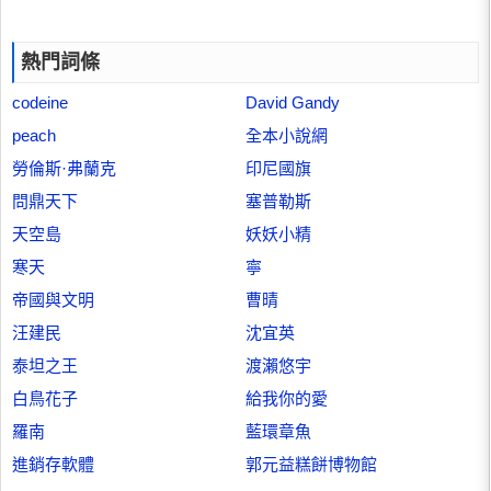
熱門詞條
codeine
David Gandy
peach
全本小說網
勞倫斯·弗蘭克
印尼國旗
問鼎天下
塞普勒斯
天空島
妖妖小精
寒天
寧
帝國與文明
曹晴
汪建民
沈宜英
泰坦之王
渡瀨悠宇
白鳥花子
給我你的愛
羅南
藍環章魚
進銷存軟體
郭元益糕餅博物館