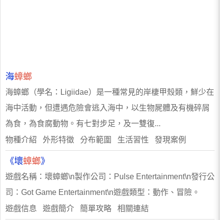
海
蟑螂
海蟑螂（學名：Ligiidae）是一種常見的岸棲甲殼類，鮮少在
海中活動，但遭遇危險會逃入海中，以生物屍體及有機碎屑
為食，為食腐動物。有七對步足，及一雙復...
物種介紹 外形特徵 分布範圍 生活習性 發現案例
《壞
蟑螂
》
遊戲名稱：壞蟑螂\n製作公司：Pulse Entertainment\n發行公
司：Got Game Entertainment\n遊戲類型：動作、冒險。
遊戲信息 遊戲簡介 簡單攻略 相關連結