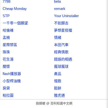
7788
beta
Cheap Monday
remark
STP
Your Uninstaller
一千零一個願望
不如歸去
哈倫褲
夢想星搭檔
孟楠
情緒
星際禁區
本田汽車
珠珠
經典情歌
花生湯
錯誤的相遇
關懷
魔球魔球
flash播放器
產品
小型榨油機
慢跑
房貸
鬆餅
柏拉圖
雅虎通
殺蟑螂 @
百科知識中文網