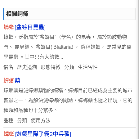
相關詞條
蟑螂
[蜚蠊目昆蟲]
蟑螂，泛指屬於“蜚蠊目”（學名）的昆蟲， 屬於節肢動物
門、 昆蟲綱、 蜚蠊目( Blattaria) ， 俗稱蟑螂， 是常見的醫
學昆蟲 。其中只有大約數...
俗名 歷史追溯 形態特徵 分類 生活習性
蟑螂
藥
蟑螂藥是滅蟑螂藥物的統稱。蟑螂目前已經成為主要的城市
害蟲之一，為解決滅蟑螂的問題，蟑螂藥也隨之出現，它的
種類和品種也十分繁多。
品種 分類 使用方法
蟑螂
[遊戲星際爭霸2中兵種]