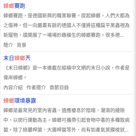
蟑螂
賽跑
蟑螂賽跑，是德國新興的職業聯賽。提起蟑螂，人們大都為
之傷神，但一向嚴肅有餘的德國人不僅將這種扁平黑蟲視為
新寵物，還開展了一場場妙趣橫生的蟑螂賽跑。很多德...
簡介 背景
末日
蟑螂
兲
《末日蟑螂》是一本連載在縱橫中文網的末日小說，作者是
偉岸蟑螂。
內容介紹 作者簡介 章節目錄
蟑螂
環境暴露
蟑螂是最常見的室內害蟲，適應棲息於陰暗、潮濕的縫隙
中，以爬行運動為主。蟑螂可攜帶引起食物中毒的多種致病
菌，除了綠膿桿菌、大腸桿菌等外，尚有如產氣莢膜梭狀...