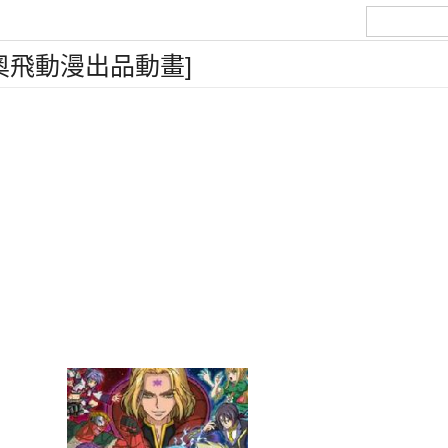
奧飛動漫出品動畫]