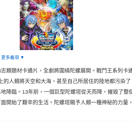
更多義項 ▼
勵志類題材卡通片，全劇將圍繞陀螺展開。戰鬥王系列卡
地球上的人類將天空和大海，甚至自己所居住的陸地都污染
地降臨。13年前，一個巨型陀螺塔從天而降，摧毀了整
下面開始了艱辛的生活。陀螺塔賜予人類一種神秘的力量