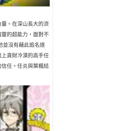
力量。在深山長大的流
精靈的超能力，面對不
他並沒有藉此追名逐
面上貪財冷漠的高手任
的信任。任炎與葉楓結