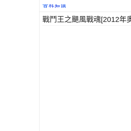
戰鬥王之颶風戰魂[2012年