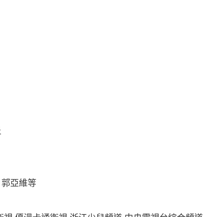
炎
，郭亞維等