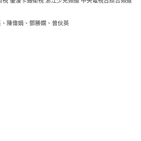
衛視 優漫卡通衛視 浙江少兒頻道 中央電視台綜合頻道
英、陳偉娟、鄧勝嫻、曾伙英