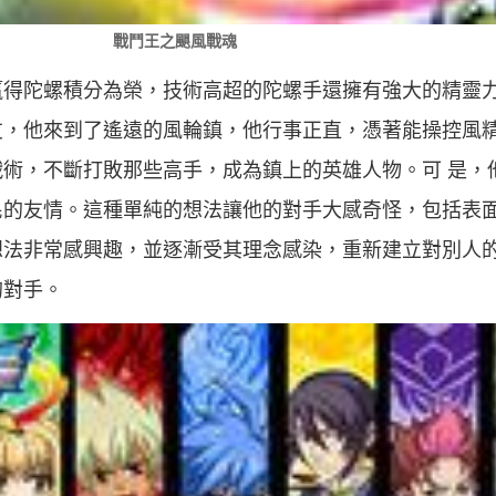
戰鬥王之颶風戰魂
贏得陀螺積分為榮，技術高超的陀螺手還擁有強大的精靈
友，他來到了遙遠的風輪鎮，他行事正直，憑著能操控風
術，不斷打敗那些高手，成為鎮上的英雄人物。可 是，
民的友情。這種單純的想法讓他的對手大感奇怪，包括表
想法非常感興趣，並逐漸受其理念感染，重新建立對別人
的對手。