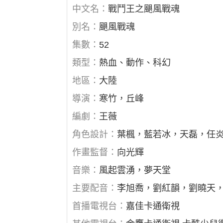
中文名：
戰鬥王之颶風戰魂
別名：
颶風戰魂
集數：
52
類型：
熱血、動作、科幻
地區：
大陸
導演：
寒竹，丘峰
編劇：
王薇
角色設計：
葉楓，藍若冰，天磊，任
作畫監督：
向光輝
音樂：
風起雲湧，夢天堂
主要配音：
李旭喬，劉紅韻，劉曉天
首播電視台：
嘉佳卡通衛視