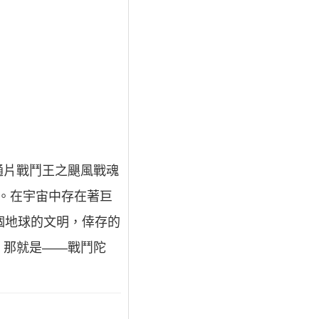
通片戰鬥王之颶風戰魂
了。在宇宙中存在著巨
個地球的文明，倖存的
，那就是——戰鬥陀