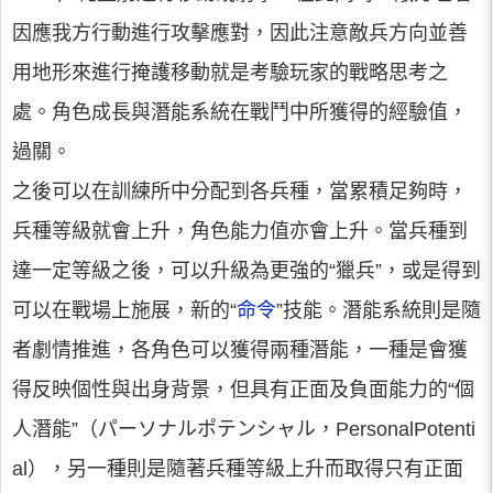
因應我方行動進行攻擊應對，因此注意敵兵方向並善
用地形來進行掩護移動就是考驗玩家的戰略思考之
處。角色成長與潛能系統在戰鬥中所獲得的經驗值，
過關。
之後可以在訓練所中分配到各兵種，當累積足夠時，
兵種等級就會上升，角色能力值亦會上升。當兵種到
達一定等級之後，可以升級為更強的“獵兵”，或是得到
可以在戰場上施展，新的“
命令
”技能。潛能系統則是隨
者劇情推進，各角色可以獲得兩種潛能，一種是會獲
得反映個性與出身背景，但具有正面及負面能力的“個
人潛能”（パーソナルポテンシャル，PersonalPotenti
al），另一種則是隨著兵種等級上升而取得只有正面