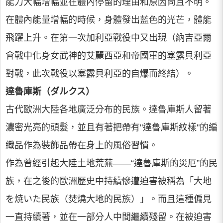
能力大幅增幅並在體內停留的理由和原因尚且不明。
在體內能量增幅的時候，身體發出藍色的光芒，體能
飛躍上升。在第一次加利亞戰役中又出現（納吉亞爾
會戰中化身女武神的艾麗西亞和帝國軍的塞露貝利亞
對戰，此次戰役以塞露貝利亞的自爆而終結）。
達魯庫斯（ダルクス）
古代歐洲大陸各地廣泛分布的民族。達魯庫斯人留著
濃密光亮的頭髮，並且有著把帶有"達魯庫斯紋樣"的編
織品作為裝飾品帶在身上的風俗習慣。
作為曾經引起大陸土地荒蕪——“達魯庫斯的災厄”的民
族，在之後的歐洲歷史中持續慘遭迫害被稱為「大地
を焼いた民族（焚燒大地的民族）」。而且這種偏見
一直持續著，並在一部分人中間繼續殘留。在被迫害