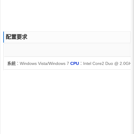
配置要求
系統
：Windows Vista/Windows 7
CPU
：Intel Core2 Duo @ 2.0GHz 