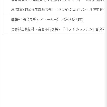
冷酷殘忍的帝國主義統治者。「ドライ·シュテルン」部隊中的一
蘭迪·伊卡
（ラディ·イェーガー）（CV:大冢明夫）
貫穿騎士道精神，帝國軍的勇將。「ドライ·シュテルン」部隊