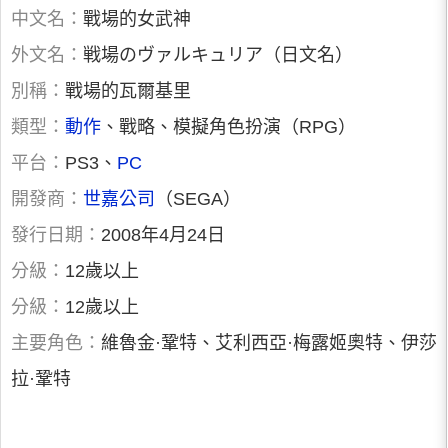
中文名：
戰場的女武神
外文名：
戦場のヴァルキュリア（日文名）
別稱：
戰場的瓦爾基里
類型：
動作
、戰略、模擬角色扮演（RPG）
平台：
PS3、
PC
開發商：
世嘉公司
（SEGA）
發行日期：
2008年4月24日
分級：
12歲以上
分級：
12歲以上
主要角色：
維魯金·鞏特、艾利西亞·梅露姬奧特、伊莎
拉·鞏特