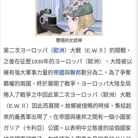
戰場的女武神
第二次ヨーロッパ（
歐洲
）大戰（E.W.Ⅱ）的開戰，
之後在征歷1930年的ヨーロッパ（歐洲）。大陸被以
擁有強大軍事力量的
帝國
與
聯邦
劃分為二。為了爭奪
霸權的兩國，終於展開了戰爭。ヨーロッパ大陸全局
捲入了戰爭之中因此第二次ヨーロッパ（歐洲）大戰
（E.W.Ⅱ）因此而展開。故鄉被侵略的時候，集結起
來的義勇軍出現了。在帝國與連邦之間有一個小國家·
ガリア（卡利亞）公國。以表明中立態度的這個國家