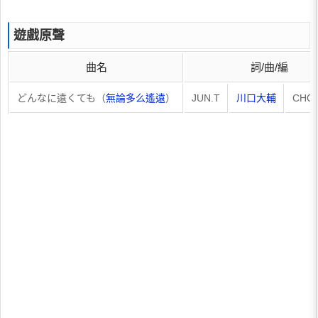
遊戲原聲
曲名
詞/曲/編
どんなに遠くても（
無論多么遙遠
）
JUN.T
川口大輔
CHO