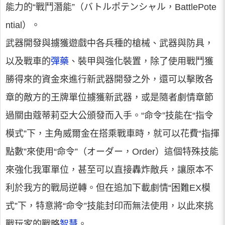
能力的“戰鬥潛能”（バトルポテンシャル，BattlePote
ntial）。
武器開發與擄獲遊戲中各兵種的槍械、武器與防具，
以及戰車的
彈藥
、裝甲與強化裝置，除了使用戰鬥獲
勝得來的資金來進行新武器開發之外，還可以擊敗各
章的敵方的王牌單位擄獲新武器，或是隨者劇情章節
過關由蔻蒂莉亞大公頒發而入手。“命令”技能在“指令
模式”下，主角威爾金在搭乘戰車時，就可以花費“指揮
點數”來使用“命令”（オーダー，Order）這個特殊技能
來強化我軍單位，甚至可以直接轟炸敵兵，讓原本不
利於我方的戰局逆轉。但在追加下載劇情“困難EX模
式”下，特意將“命令”技能封印而無法使用，以此來挑
戰玩家的戰略
智慧
。