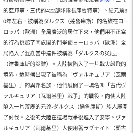
者證明其存在（如：一代的維魯金和法魯
迪奧
、二代
的亞邦等、三代的422部隊隊長庫魯特等）。紀元前3
0年左右，被稱為ダルクス（達魯庫斯）的名族在ヨー
ロッパ（歐洲）全局廣泛的居住下來，他們用不正當
的行為挑起了同族間的鬥爭使ヨーロッパ（歐洲）全
局陷入了混亂當中這件被稱為「ダルクスの災厄」
（達魯庫斯的災難）。大陸被陷入了一片戰火紛飛的
境界，這時候出現了被稱為「ヴァルキュリア（瓦爾
基里）」的異邦名族，他們展開了一場名叫「古代ヴ
ァルキュリア（瓦爾基里）戦爭」的戰役，向使大陸
陷入一片荒廢的元兇-ダルクス（達魯庫斯）族人展開
了討伐。之後的大陸在這場戰爭後進入了安寧。ヴァ
ルキュリア（瓦爾基里）人使用著ラグナイト（蘭古