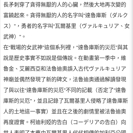
長矛刺穿了貪得無厭的人的心臟，然後大地再次變的
富饒起來。貪得無厭的人的名字叫“達魯庫斯（ダルク
ス）”，勇者的名字叫“瓦爾基里（ヴァルキュリア、女
武神）”。
在“戰場的女武神”這個系列裡，“達魯庫斯的災厄”與其
說是歷史事實不如說是個傳說。在動畫第一季中，維
魯金、艾麗西亞和法魯迪奧誤入古代ヴァルキュリア
神廟並偶然發現了新的碑文，法魯迪奧通過解讀發現
了與以往“達魯庫斯的災厄”不同的記載（否定了"達魯
庫斯的災厄"，並且記錄了瓦爾基里人侵略了達魯庫斯
人的土地這一事實）並且在之後的劇情里被法魯迪奧
再度證實。柯迪利婭的告白（コーデリアの告白）向