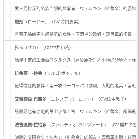
受人們排斥的名族血脈的繼承者，ウェルキン（維魯金）的義妹
羅姬
（ロージー）（CV:豐口惠美）
有著不輸給男生般朝氣的女性，原酒場的歌姬。義勇軍的伍長，穿
扎卡
（ザカ）（CV:中井和哉）
漂浮不定的生活著的ダルクス（達魯庫斯）人小隊的領導人。作
拉魯高·卜迪魯
（ラルゴ·ポッテル）
值得信任的夥伴，第一次ヨーロッパ（歐洲）大戰的老兵，第七小
​艾蕾諾亞·巴羅多
（エレノア·バーロット）（CV:田中敦子）
既嚴厲也有才能的第七小隊上官。ウェルキン（維魯金）所屬的
法魯迪奧·拉恰多
（ファルディオ·ランツァート）（CV:櫻井孝宏
灑脫的交際者ウェルキン（維魯金）的親友，義勇軍少尉，在第