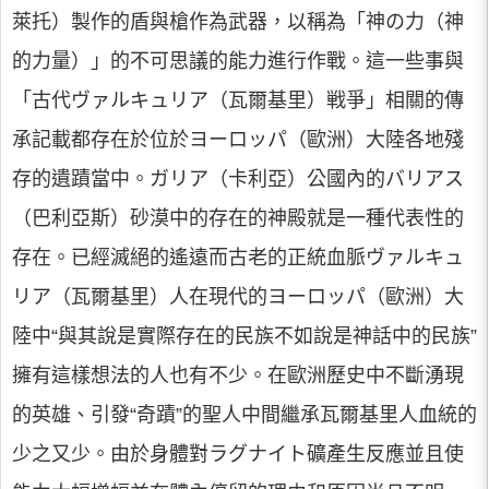
萊托）製作的盾與槍作為武器，以稱為「神の力（神
的力量）」的不可思議的能力進行作戰。這一些事與
「古代ヴァルキュリア（瓦爾基里）戦爭」相關的傳
承記載都存在於位於ヨーロッパ（歐洲）大陸各地殘
存的遺蹟當中。ガリア（卡利亞）公國內的バリアス
（巴利亞斯）砂漠中的存在的神殿就是一種代表性的
存在。已經滅絕的遙遠而古老的正統血脈ヴァルキュ
リア（瓦爾基里）人在現代的ヨーロッパ（歐洲）大
陸中“與其說是實際存在的民族不如說是神話中的民族”
擁有這樣想法的人也有不少。在歐洲歷史中不斷湧現
的英雄、引發“奇蹟”的聖人中間繼承瓦爾基里人血統的
少之又少。由於身體對ラグナイト礦產生反應並且使