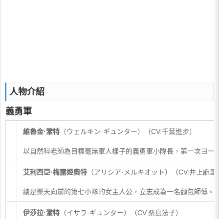
人物介紹
義勇軍
維魯金·鞏特
（ウェルキン·ギュンター）（CV:千葉進步）
以自然科老師為目標毫無軍人樣子的義勇軍小隊長，第一次ヨー
艾利西亞·梅露姬奧特
（アリシア·メルキオット）（CV:井上麻里
總是樂天向前的第七小隊的女主人公，立志成為一名麵包師傅。
伊莎拉·鞏特
（イサラ·ギュンター）（CV:桑島法子）