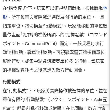
在“指令模式”下，玩家可以俯視整個戰場，根據戰場
地
形
、所在位置與實際戰況選擇展開行動的單位，一旦
指定單位，將切換至“行動模式”。玩家能移動的單位數
量依畫面的頂端的橫條所顯示的“指揮點數”（コマンド
ポイント，CommandPoint）而定，一般兵種每次行
動消耗1點，戰車消耗2點。可視戰況需要讓多個單位
展開行動，或集中點數讓精英單位多次行動，當玩家
的指揮點數耗盡之後就進入敵方行動回合。
行動模式
在“行動模式”下，玩家將實際操作被選擇的單位，並在
Ξ
單位有限的“行動點數”（アクションポイント，Action
Point）耗盡前進行移動或射擊，在此同時，敵方也會