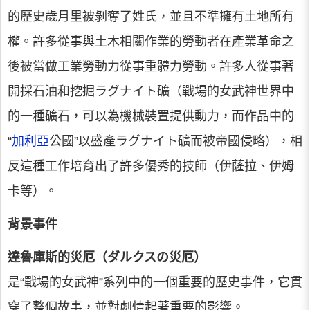
的歷史歲月里被剝奪了姓氏，並且不準擁有土地所有
權。許多從事與土木相關作業的勞動者在產業革命之
後被當做工業勞動力從事重體力勞動。許多人從事著
開採石油和挖掘ラグナイト礦（戰場的女武神世界中
的一種礦石，可以為機械裝置提供動力，而作品中的
“
加利亞
公國”以盛產ラグナイト礦而被帝國侵略），相
反這種工作培育出了許多優秀的技師（伊薩拉、伊姆
卡等）。
背景事件
達魯庫斯的災厄（ダルクスの災厄）
是“戰場的女武神”系列中的一個重要的歷史事件，它貫
穿了整個故事，並對劇情起著重要的影響。