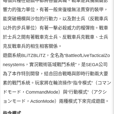
每個兵種在遊戲中都將各盡其職。戰車是具備關鍵影
響力的強力單位，有著一般來復槍無法貫穿的裝甲，
能突破柵欄與沙包的行動力，以及對士兵（反戰車兵
以外的步兵單位）有著一擊必殺威力的榴彈炮。戰車
於士兵之間有著戰車克士兵、反戰車兵克戰車、士兵
克反戰車兵的相生相客關係。
遊戲系統BLiTZBLiTZ，全名為“BattleofLiveTacticalZo
nesystems，實況戰術區域戰鬥系統”，是SEGA公司
為了本作特別開發，結合回合戰略與即時行動兩大要
素的戰鬥系統。玩家將在輪流操作“指令模式”（コマン
ドモード，CommandMode）與“行動模式”（アクシ
ョンモード，ActionMode）兩種模式下來完成遊戲。
指令模式