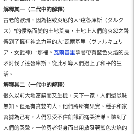
解釋其一（二代中的解釋）
古老的歐洲，因為招致災厄的人“達魯庫斯（ダルク
ス）”的侵略而變的土地荒夷，土地上人們的哀怨之聲
傳到了擁有神之力量的人“瓦爾基里（ヴァルキュリ
ア、女武神）”那裡。
瓦爾基里
拿著帶有藍色火焰的長
矛討伐了達魯庫斯，從此引導人們過上了和平的生
活。
解釋其二（一代中的解釋）
很久以前大地富饒而又生機，天下一家，人們還愚昧
無知。但是有貪婪的人，他們將所有果實、種子和家
畜據為己有，人們忍受不住飢餓而痛哭流涕。聽到了
人們的哭聲，一位勇者挺身而出用散發著藍色火焰的