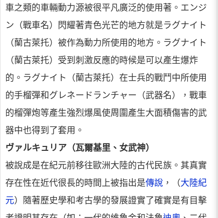
車之類的車輛動力源被很平凡廣泛的使用著。エンジ
ン（戰車名）閃耀著青色光芒的地方就是ラグナイト
（蘭古萊托）被作為動力所使用的地方。ラグナイト
（蘭古萊托）受到刺激反應的時候是可以產生爆炸
的。ラグナイト（蘭古萊托）在士兵的戰鬥中所使用
的手榴彈和グレネードランチャー（武器名），戰車
的榴彈炮等產生強烈爆風使周圍產生大面積傷害的武
器中也得到了套用。
ヴァルキュリア（瓦爾基里、女武神）
被說成是在紀元前移往歐洲大陸的古代民族。其真實
存在性在近代很長的時間上被指出是
傳說
，（
大陸紀
元
）隨著歷史學和考古學的發展證實了確實是有目擊