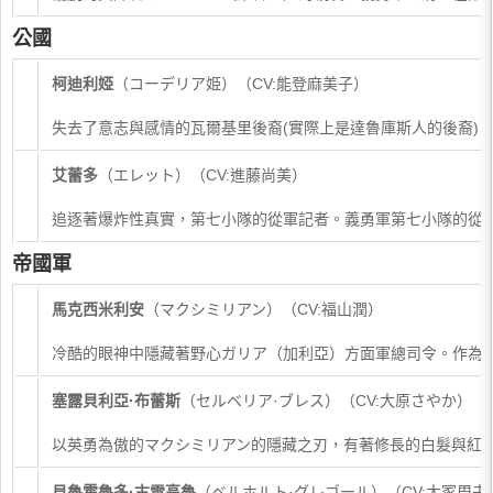
公國
​柯迪利婭
（コーデリア姫）（CV:能登麻美子）
失去了意志與感情的瓦爾基里後裔(實際上是達魯庫斯人的後裔
艾蕾多
​（エレット）（CV:進藤尚美）
追逐著爆炸性真實，第七小隊的從軍記者。義勇軍第七小隊的從
帝國軍
馬克西米利安
（マクシミリアン）（CV:福山潤）
冷酷的眼神中隱藏著野心ガリア（加利亞）方面軍總司令。作為
​塞露貝利亞·布蕾斯
（セルべリア·ブレス）（CV:大原さやか）
以英勇為傲的マクシミリアン的隱藏之刃，有著修長的白髮與紅
貝魯霍魯多·古雷高魯
（ベルホルト·グレゴール）（CV:大冢周夫