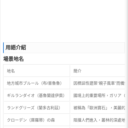
用語介紹
場景地名
​地名
簡介​
​地方城市ブルール（布/普魯魯）
​因標誌性建築“親子風車”而
​ギルランダイオ（基魯蘭達伊奧）
​國境上的重要場所，ガリア（
​ランドグリーズ（蘭多古利茲）
​被稱為「歐洲寶石」，美麗的
​クローデン（庫羅蒂）の森
​阻擋人們進入，叢林的深處地