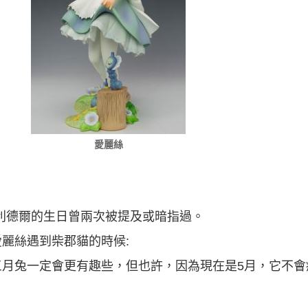
愛麗絲
利德爾的生日曾兩次被提及或暗指過。
麗絲遇到柴郡貓的時候:
“三月兔一定會更有趣些，但也許，因為現在是5月，它不