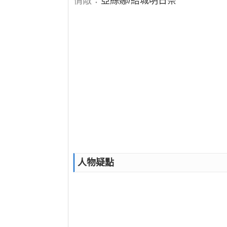
情敵：
亞絲娜/結城明日奈
人物疑點