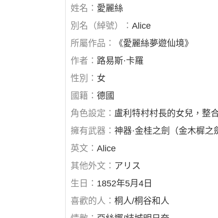
姓名：
愛麗絲
別名（綽號）：
Alice
所屬作品：
《愛麗絲夢遊仙境》
作者：
路易斯·卡羅
性別：
女
國籍：
德國
角色設定：
盧利特村村長的女兒，整
擁有武器：
神器·金桂之劍（金木樨之
英文：
Alice
其他外文：
アリス
生日：
1852年5月4日
喜歡的人：
桐人/桐谷和人