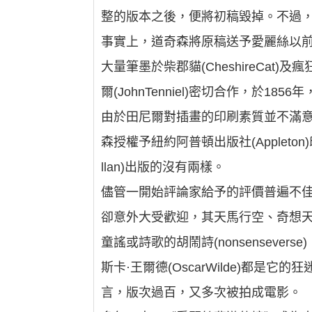
整的版本之後，便將初稿毀掉。不過
事實上，道奇森將原稿送予愛麗絲以前，
大量筆墨於柴郡貓(CheshireCat)
爾(JohnTenniel)密切合作，於185
由於田尼爾對插畫的印刷素質並不滿意
森授權予紐約阿普頓出版社(Appleto
llan)出版的沒有兩樣。
儘管一開始評論家給予的評價普遍不
卻意外大受歡迎，其天馬行空、奇想
童謠或詩歌的胡鬧詩(nonsensever
斯卡·王爾德(OscarWilde)都
言，版次過百，又多次被拍成電影。