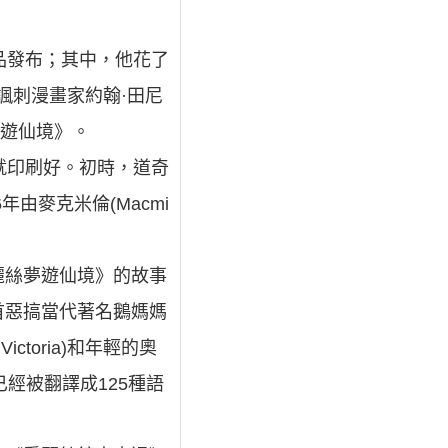
作品發布；其中，他花了
政治諷刺漫畫家約翰·田尼
絲夢遊仙境》。
就印刷好。初時，道奇
年由麥克米倫(Macmi
麗絲夢遊仙境》的故事
首惡搞當代著名鵝媽媽
ctoria)和年輕的奧
已經被翻譯成125種語