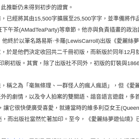
，此推斷仍未得到初步的證實。
已經將其由15,500字擴展至25,500字字，並準備將
及瘋狂下午茶(AMadTeaParty)等章節。他亦與負責插畫的
6年，他終於以筆名路易斯·卡羅(LewisCarroll)出版《愛麗
，於是他們決定收回共二千冊初版，而新版於同年12月
n)印刷初版。其實，除了出版社不同外，初版的釘裝與1866
佳，稱之為「毫無條理、一群怪人的瘋人瘋語」，但《愛
天外的劇情，以及令人拍案的雙關語、諧音語言遊戲，多
se)，讓它很快便廣受喜愛，就連當時的維多利亞女王(QueenVi
是它的狂迷，而出版社當然忙著加印。至今，《愛麗絲夢遊仙境》