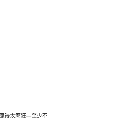
會瘋得太癲狂—至少不