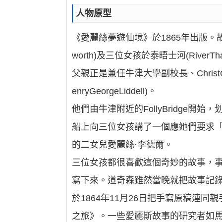
人物原型
《愛麗絲夢遊仙境》於1865年出版。故
worth)及三位女孩於泰晤士河(River
父親正是兼任牛津大學副校長、ChristCh
enryGeorgeLiddell)。
他們由牛津附近的FollyBridge開
船上向三位女孩講了一個應她們要求
的二女兒愛麗絲·李德爾。
三位女孩都很喜歡這個奇妙的故事，
寫下來。道奇森雖然當晚就把故事記
於1864年11月26日把手寫原稿連
之旅》。一些愛麗斯故事的研究者如馬丁·