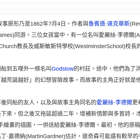
事原形乃是1862年7月4日，作者與
魯賓遜·達克華斯
(Re
Thames)同游。三位女孩當中，有一位名叫愛麗絲·李德爾(Alice
urch教長及威斯敏斯特學校(WestminsterSchool)校
始，划船到五哩外一條名叫
Godstow
的村莊。途中，他們為了
「越荒誕越好」的幻想冒險故事，而故事的主角正好就是
事後同船的友人，以及與故事主角同名的
愛麗絲·李德爾
更
錄下來，但之後又拖延超過二年，增補新情節與多首詩，
同親手繪畫的插圖，一併送給愛麗絲·李德爾。最初，他的原
嘉德納(MartinGardner)估計，道奇森可能還有較