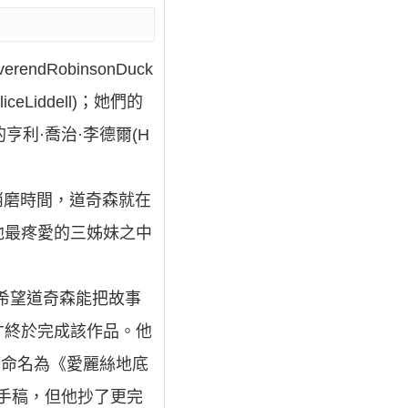
verendRobinsonDuck
Liddell)；她們的
長的亨利·喬治·李德爾(H
消磨時間，道奇森就在
他最疼愛的三姊妹之中
希望道奇森能把故事
才終於完成該作品。他
稿命名為《愛麗絲地底
早的手稿，但他抄了更完