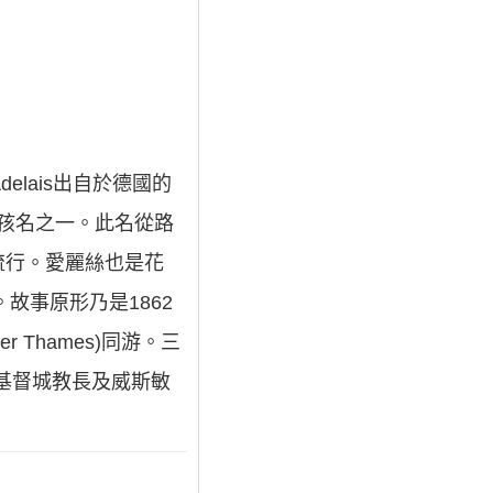
elais出自於德國的
的女孩名之一。此名從路
流行。愛麗絲也是花
故事原形乃是1862
er Thames)同游。三
長、基督城教長及威斯敏