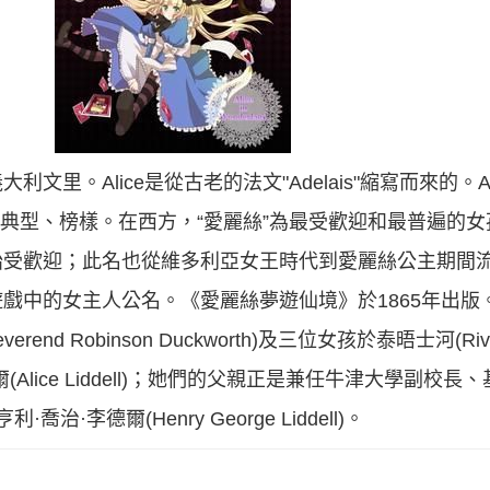
里。Alice是從古老的法文"Adelais"縮寫而來的。Ad
”意指高貴的、典型、榜樣。在西方，“愛麗絲”為最受歡迎和最普遍
開始受歡迎；此名也從維多利亞女王時代到愛麗絲公主期間
戲中的女主人公名。《愛麗絲夢遊仙境》於1865年出版。
nd Robinson Duckworth)及三位女孩於泰晤士河(Riv
lice Liddell)；她們的父親正是兼任牛津大學副校
利·喬治·李德爾(Henry George Liddell)。