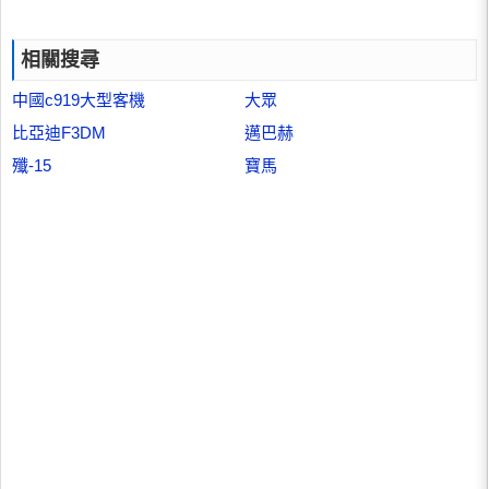
相關搜尋
中國c919大型客機
大眾
比亞迪F3DM
邁巴赫
殲-15
寶馬