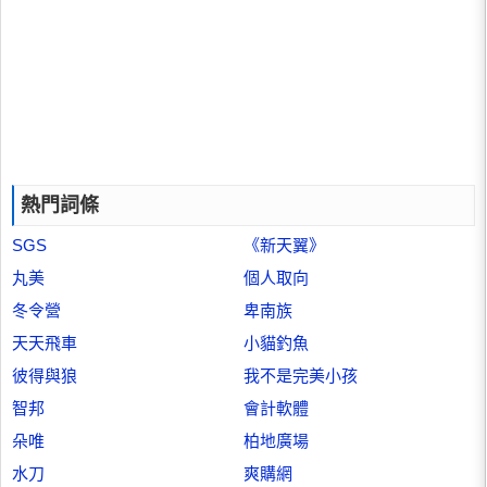
熱門詞條
SGS
《新天翼》
丸美
個人取向
冬令營
卑南族
天天飛車
小貓釣魚
彼得與狼
我不是完美小孩
智邦
會計軟體
朵唯
柏地廣場
水刀
爽購網