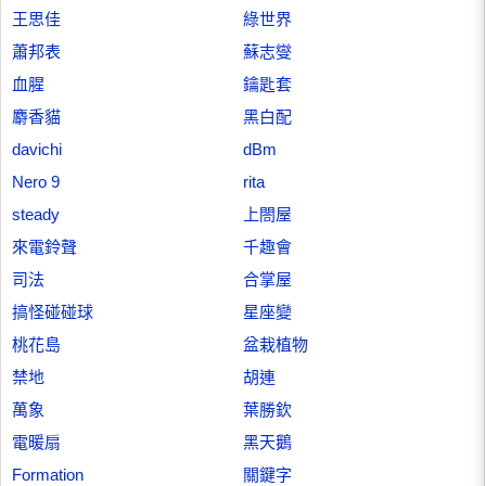
王思佳
綠世界
蕭邦表
蘇志燮
血腥
鑰匙套
麝香貓
黑白配
davichi
dBm
Nero 9
rita
steady
上閤屋
來電鈴聲
千趣會
司法
合掌屋
搞怪碰碰球
星座變
桃花島
盆栽植物
禁地
胡連
萬象
葉勝欽
電暖扇
黑天鵝
Formation
關鍵字