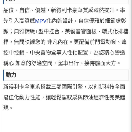
品位、自信、優越，新得利卡豪華質感躍然提升。率
先引入高質感
MPV
化內飾設計，自信優雅於細節處彰
顯；典雅精緻T型中控台、美觀音響面板、轎式化排檔
桿，無間映襯您的 非凡內在。更配備前門電動窗、遙
控中控鎖、中央置物盒等人性化配置，為您精心營造
稱心 如意的舒適空間，駕車出行、接待體面大方。
動力
新得利卡全車系搭載三菱國際引擎，以創新科技全面
最佳化動力性能，讓輕鬆駕馭感與節油經濟性完美體
現。