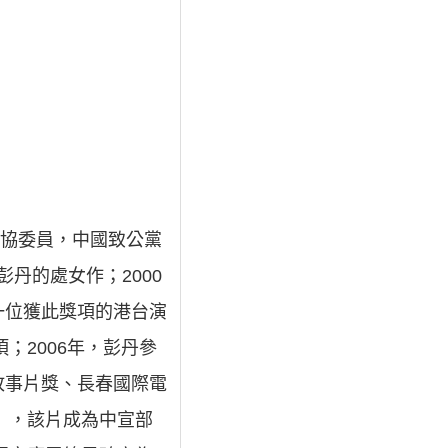
政協委員，中國致公黨
丹的處女作；2000
一位獲此獎項的港台演
；2006年，彭丹參
故事片獎、長春國際電
》，該片成為中宣部