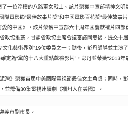
飾演了一位淳樸的八路軍女戰士。該片榮獲中宣部精神文明建
國際電影節“最佳故事片獎”和中國電影百花獎“最佳故事片
《可愛的中國》，該片榮獲中宣部六十周年國慶獻禮片四部
甘肅省政協推薦，甘肅省政協主席會議審議同意後，提交十
“文化藝術界別”19位委員之一；隨後，彭丹編導並主演
定為“黨的十八大重點獻禮影片”，彭丹並榮獲“2013年
《南泥灣》榮獲首屆中美國際電視節最佳女主角獎；同時，
作，並籌備30集電視連續劇《福州人在美國》。
任遵義市副市長。