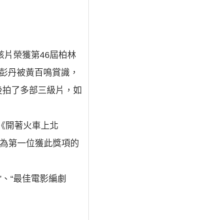
該片榮獲第46屆柏林
，彭丹被黃百鳴賞識，
後拍了多部三級片，如
《開著火車上北
成為第一位獲此獎項的
”、“最佳電影編劇