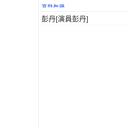
彭丹[演員彭丹]