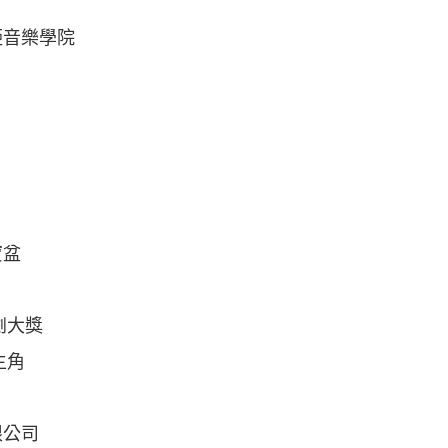
婭音樂學院
寶盆
劇大獎
主角
限公司