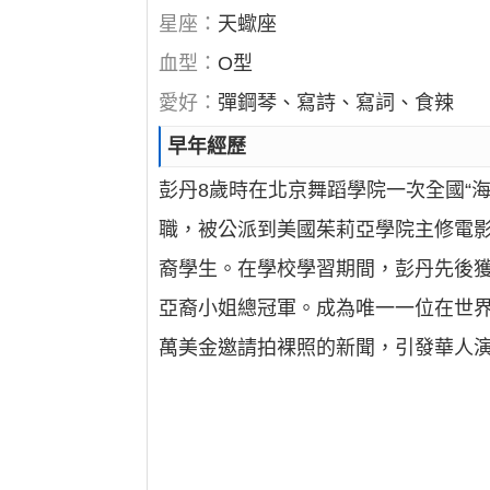
星座：
天蠍座
血型：
O型
愛好：
彈鋼琴、寫詩、寫詞、食辣
早年經歷
彭丹8歲時在北京舞蹈學院一次全國“
職，被公派到美國茱莉亞學院主修電
裔學生。在學校學習期間，彭丹先後獲得
亞裔小姐總冠軍。成為唯一一位在世界
萬美金邀請拍裸照的新聞，引發華人