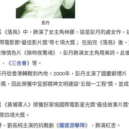
彭丹
影片《落鳥》中，飾演了女主角林娜，這是彭丹的處女作，
國際電影節“最佳影片獎”等七項大獎； 在拍完《落鳥》後
驚悚情色片《狼吻夜驚魂》，彭丹飾演女主角周美詩。此
》、《
三合會
》等。
彭丹從香港轉戰到內地。2000年，彭丹主演了國慶獻禮片
鳳，因此榮獲中宣部精神文明建設“五個一工程”獎，並
片《黃埔軍人》榮獲好萊塢國際電影星光獎“最佳故事片獎
”等四項大獎。
蘭芽、劉長純主演的抗戰劇《
鐵道游擊隊
》，飾演紅杏。