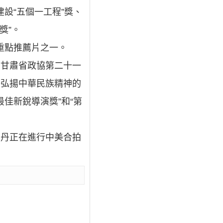
設“五個一工程”獎、
獎”。
重點推薦片之一。
屆甘肅省政協第二十一
了弘揚中華民族精神的
最佳新銳導演獎”和“第
彭丹正在進行中美合拍