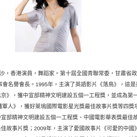
湖南長沙，香港演員，舞蹈家。第十屆全國青聯常委，甘肅省
會名譽會長。1995年，主演了英語影片《落鳥》，這是彭
北京》，獲中宣部精神文明建設五個一工程獎，並成為第
黃埔軍人》，獲好萊塢國際電影星光獎最佳故事片獎等四獎項
中宣部精神文明建設五個一工程獎、中國電影華表獎最佳
佳故事片獎；2009年，主演了愛國故事片《可愛的中國