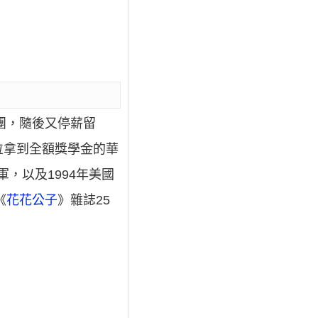
團，隨後又停薪留
位拿到全額獎學金的華
，以及1994年美國
《
花花公子
》雜誌25