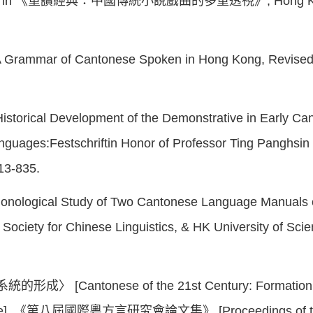
 of Sanyan in 《重讀經典：中國傳統小說戲曲的多重透視》, Hong Kong
r of Cantonese Spoken in Hong Kong, Revised E
torical Development of the Demonstrative in Early Cant
guages:Festschriftin Honor of Professor Ting Panghsin 
13-835.
nological Study of Two Cantonese Language Manuals of 
i Society for Chinese Linguistics, & HK University of Sc
Cantonese of the 21st Century: Formation of
guage]. 《第八屆國際粵方言研究會論文集》 [Proceedings of the E