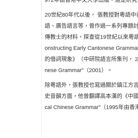
972年由香港中文大學出版。這是研
20世紀80年代以後， 張教授對粵
語、廣告語言等，曾作過一系列專題
傳教士的材料，探查從19世紀以來粵語裡發生的各
onstructing Early Canton
的借詞現象》（中研院語言所集刊， 2001，台灣）、"T
nese Grammar"（2001）。
除粵語外，張教授也寫過關於鎮江方
史音韻方面，他曾翻譯高本漢的《中國聲韻
cal Chinese Grammar"（