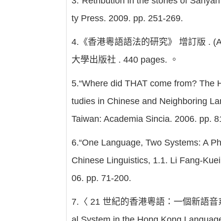
3.“Retribution in the stories
ty Press. 2009. pp. 251-269.
4.《香港粵語語法的研究》 增訂版 . (A Gramma
大學出版社 . 440 pages. 。
5.“Where did THAT come from? The His
tudies in Chinese and Neighboring Lan
Taiwan: Academia Sincia. 2006. pp. 8
6.“One Language, Two Systems: A Pho
Chinese Linguistics, 1.1. Li Fang-Kue
06. pp. 71-200.
7.〈 21 世紀的香港粵語：一個新語音系統的形成〉 [
al System in the Hong Kong Lan