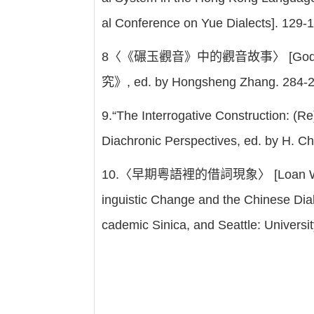
al Conference on Yue Dialects]. 129-
8〈《碾玉觀音》中的觀音故事〉 [Goddess of
究》, ed. by Hongsheng Zhang. 284-293
9.“The Interrogative Construction: (
Diachronic Perspectives, ed. by H. Ch
10.〈早期粵語裡的借詞現象〉 [Loan Words in 
inguistic Change and the Chinese Diale
cademic Sinica, and Seattle: Universi