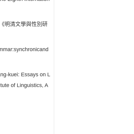
]. In 《明清文學與性別研
rammar:synchronicand
-kuei: Essays on L
ute of Linguistics, A