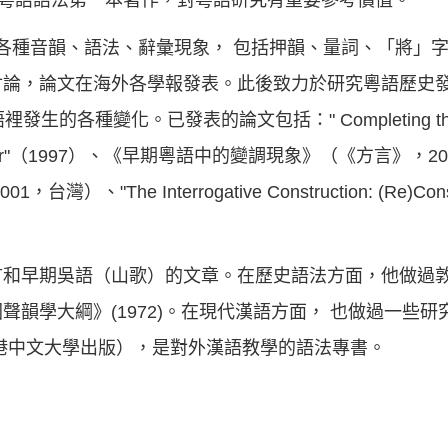
究粵語語法第一本著作，對粵語研究有重要參考價值。
語中各種音韻、語法、辭彙現象， 包括押韻、量詞、「將」
討論，論文在海外各學報發表。此後致力於研究粵語歷史
種變化。已發表的論文包括：" Completing the Comp
ese Grammar"（1997）、《早期粵語中的變調現象》（《方言
he Interrogative Construction: (Re)Construc
言和早期吳語（山歌）的文章。在歷史語法方面，他做過
學大綱》(1972)。在現代漢語方面， 也做過一些研究，他所
1995年由香港中文大學出版），是對外漢語教學的語法專書。