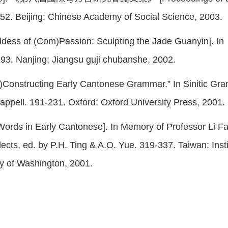
152. Beijing: Chinese Academy of Social Science, 2003.
 (Com)Passion: Sculpting the Jade Guanyin
. Nanjing: Jiangsu guji chubanshe, 2002.
Re)Constructing Early Cantonese Grammar.” In Sinitic G
appell. 191-231. Oxford: Oxford University Press, 2001.
Early Cantonese]. In Memory of Professor Li Fang
cts, ed. by P.H. Ting & A.O. Yue. 319-337. Taiwan: Instit
ty of Washington, 2001.