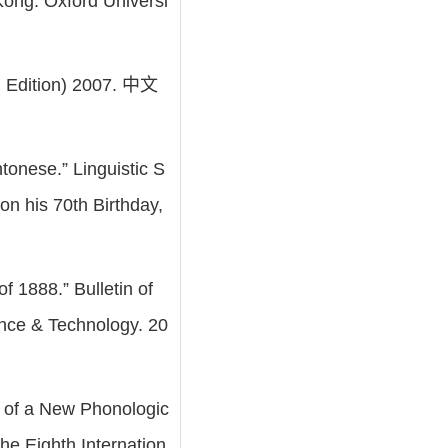
: Oxford Universi
dition) 2007. 中文
onese.” Linguistic S
on his 70th Birthday,
1888.” Bulletin of
ience & Technology. 20
 a New Phonologic
ighth Internation