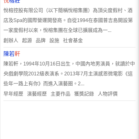
悅
榕莊
悅榕控股有限公司（以下簡稱悅榕集團）為頂尖度假村、酒
店及Spa的國際營運開發商。自從1994在泰國普吉島開設第
一家度假村以來，悅榕集團在全球已擴展成為一...
創辦人 起源 品牌 設施 社會基金
陳若
軒
陳若軒，1994年10月16日出生，中國內地男演員，就讀於中
央戲劇學院2012級表演系。2013年7月主演感恩微電影《這
些年一路上有你》而進入演藝圈。2...
早年經歷 演藝經歷 主要作品 獲獎記錄 人物評價