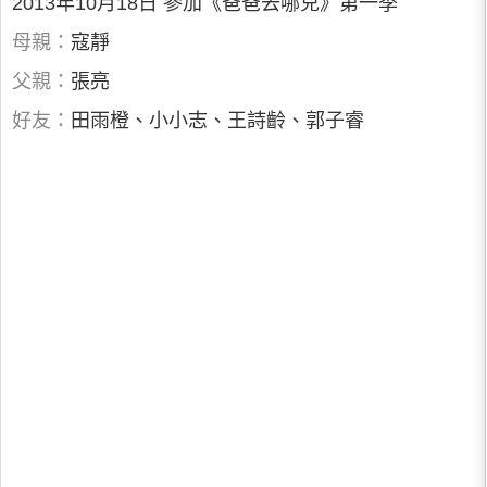
2013年10月18日 參加《爸爸去哪兒》第一季
母親：
寇靜
父親：
張亮
好友：
田雨橙、小小志、王詩齡、郭子睿