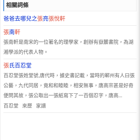
相關詞條
爸爸去哪兒之
張
亮
張悅軒
張
南
軒
張南軒是南宋的一位著名的理學家，創辦有嶽麓書院，為湖
湘學派的代表人物。
張
氏百忍堂
百忍堂張姓堂號,唐代時，據史書記載，當時的鄆州有人曰張
公藝，九代同居，竟和和睦睦，相安無事，唐高宗甚是好奇
便問其故，張公取出一張紙寫下了一百個忍字，唐高...
百忍堂 來歷 家譜