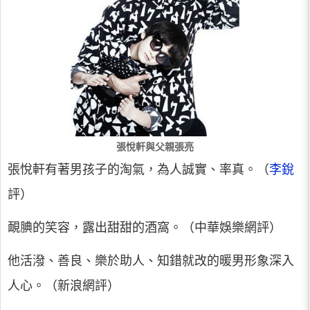
張悅軒與父親張亮
張悅軒有著男孩子的淘氣，為人誠實、率真。（
李銳
評）
靦腆的笑容，露出甜甜的酒窩。（中華娛樂網評）
他活潑、善良、樂於助人、知錯就改的暖男形象深入
人心。（新浪網評）