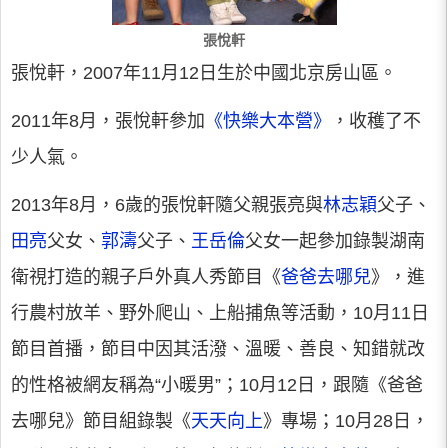
張悅軒
張悅軒，2007年11月12日生於中國北京房山區。
2011年8月，張悅軒參加
《快樂大本營》
，收穫了不
少人氣。
2013年8月，6歲的張悅軒隨父親張亮與
林志穎
父子、
田亮
父女、
郭濤
父子、
王岳倫
父女一起參加錄製湖南
衛視打造的親子戶外真人秀節目《
爸爸去哪兒
》，進
行農村放羊、野外爬山、上船捕魚等活動，10月11日
節目首播，節目中因其活潑、溫暖、善良、知錯就改
的性格被網友稱為“小暖男”；10月12日，跟隨《爸爸
去哪兒》節目組錄製《
天天向上
》專場；10月28日，