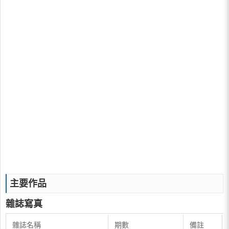
主要作品
雜誌寫真
​雜誌名稱
​期數
​備註