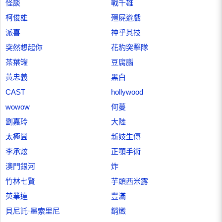
怪談
戰千雄
柯俊雄
殭屍遊戲
派喜
神乎其技
突然想起你
花豹突擊隊
茶葉罐
豆腐腦
黃忠義
黑白
CAST
hollywood
wowow
何蔓
劉嘉玲
大陸
太極圖
新妓生傳
李承炫
正顎手術
澳門銀河
炸
竹林七賢
芋頭西米露
英業達
豐滿
貝尼託·墨索里尼
銷燬