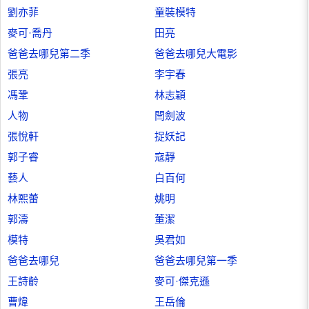
劉亦菲
童裝模特
麥可·喬丹
田亮
爸爸去哪兒第二季
爸爸去哪兒大電影
張亮
李宇春
馮鞏
林志穎
人物
閆劍波
張悅軒
捉妖記
郭子睿
寇靜
藝人
白百何
林熙蕾
姚明
郭濤
董潔
模特
吳君如
爸爸去哪兒
爸爸去哪兒第一季
王詩齡
麥可·傑克遜
曹煒
王岳倫