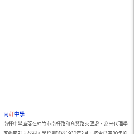
南
軒
中學
南軒中學座落在綿竹市南軒路和育賢路交匯處，為宋代理學
家張南軒之故祠。學校創辦於1930年2月，迄今已有80年的