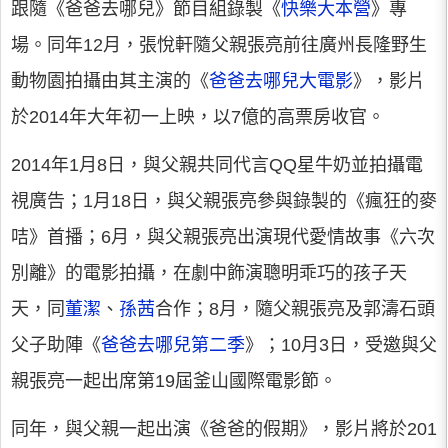
跟隨《爸爸去哪兒》節目組錄製《
快樂大本營
》專
場。同年12月，張悅軒隨父親張亮前往廣州長隆野生
動物園拍攝由其主演的《
爸爸去哪兒大電影
》，影片
於2014年大年初一上映，以7億的高票房收官。
2014年1月8日，與父親共同代言QQ星牛奶並拍攝電
視廣告；1月18日，與父親張亮參與錄製的《瘋狂的麥
咭》首播；6月，與父親張亮出演現代愛情故事《六次
別離》的電影拍攝，在劇中飾演聰明乖巧的孩子天
天，同
董潔
、
孫茜
合作；8月，隨父親張亮及郭濤石頭
父子助陣《
爸爸去哪兒第二季
》；10月3日，受邀與父
親張亮一起出席第19屆釜山國際電影節。
同年，與父親一起出演《爸爸的假期》，影片將於201