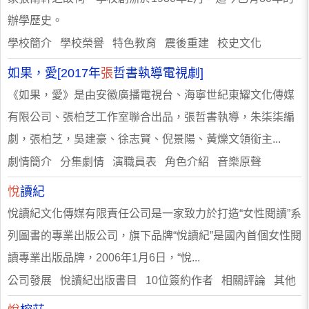
辦學歷史。
學校簡介 學校榮譽 特色教育 震後重建 校史文化
如果，愛[2017年
張
哲書執導電視劇]
《如果，愛》是由安徽廣播電視台、海寧世紀東耀文化傳媒
有限公司、張柏芝工作室聯合出品，張哲書執導，朱柒柒編
劇，張柏芝，吳建豪、徐志賢、倪景陽、黃爍文領銜主...
劇情簡介 分集劇情 演職員表 角色介紹 音樂原聲
悅
讀紀
悅讀紀文化傳媒有限責任公司是一家致力於打造“女性閱讀”系
列圖書的專業出版公司，旗下品牌“悅讀紀”是國內首個女性閱
讀專業出版品牌，2006年1月6日，“悅...
公司發展 悅讀紀出版書目 10位簽約作者 相關評論 其他