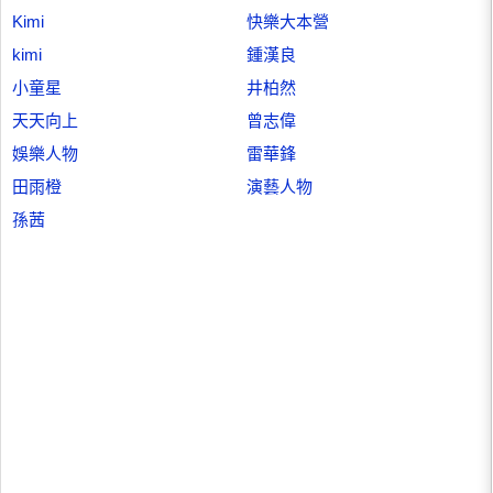
Kimi
快樂大本營
kimi
鍾漢良
小童星
井柏然
天天向上
曾志偉
娛樂人物
雷華鋒
田雨橙
演藝人物
孫茜