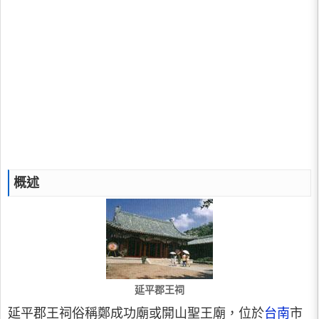
概述
延平郡王祠
延平郡王祠俗稱鄭成功廟或開山聖王廟，位於
台南
市