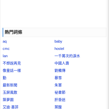
熱門詞條
aq
baby
cmc
hostel
Ian
一千萬次的淚水
不想說再見
中國人壽
像童話一樣
劉備傳
勤
暴雪
最新新聞
朱軍
玉屏風散
祕書節
築夢園
肝昏迷
艾迪·墨菲
葉酸