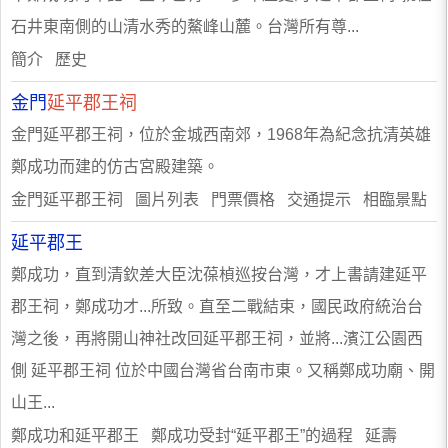
石井東南側的山清水秀的鰲峰山麓。台灣所有尊...
簡介 歷史
金門
延平郡王祠
金門延平郡王祠，位於金城西南郊，1968年為紀念抗清英雄
鄭成功而建的仿古宮殿建築。
金門延平郡王祠 圖片列表 門票價格 交通提示 相臨景點
延平郡王
鄭成功，直到清欽差大臣沈葆楨巡按台灣，才上書請建延平
郡王祠，鄭成功才...所致。直至二戰結束，國民政府統治台
灣之後，再將開山神社改回延平郡王祠，並將...濱江公園西
側 延平郡王祠 位於中國台灣省台南市東。又稱鄭成功廟、開
山王...
鄭成功和延平郡王 鄭成功受封“延平郡王”的過程 延壽