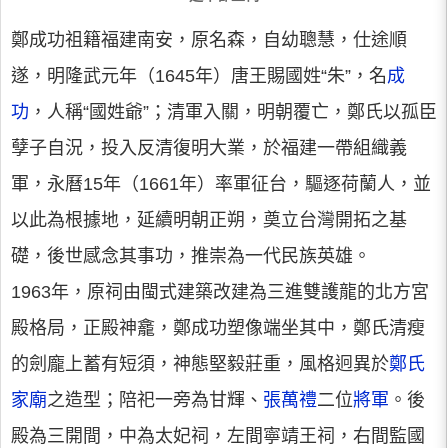
鄭成功祖籍福建南安，原名森，自幼聰慧，仕途順
遂，明隆武元年（1645年）唐王賜國姓“朱”，名
成
功
，人稱“國姓爺”；清軍入關，明朝覆亡，鄭氏以孤臣
孽子自況，投入反清復明大業，於福建一帶組織義
軍，永曆15年（1661年）率軍征台，驅逐荷蘭人，並
以此為根據地，延續明朝正朔，奠立台灣開拓之基
礎，後世感念其事功，推崇為一代民族英雄。
1963年，原祠由閩式建築改建為三進雙護龍的北方宮
殿格局，正殿神龕，鄭成功塑像端坐其中，鄭氏清瘦
的劍龐上蓄有短須，神態堅毅莊重，風格迥異於
鄭氏
家廟
之造型；陪祀一旁為甘輝、
張萬禮
二位
將軍
。後
殿為三開間，中為太妃祠，左間寧靖王祠，右間監國