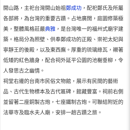
開山路，主祀台灣開山始祖
鄭成功
，配祀鄭氏及所屬
各部將，為台灣的重要古蹟。占地廣闊，庭園修築極
美，整體風格莊嚴
典雅
，是台灣唯一的福州式廟宇建
築。格局分為照壁、供奉鄭成功的正殿、崇祀太妃與
寧靜王的後殿，以及東西廡。厚重的琉璃綠瓦，襯著
低矮的紅色牆身，配合祠外延平公園的池榭垂柳，令
人發思古之幽情。
祠堂右邊的台南市民俗文物館，展示有民間的藝術
品、古代生物標本及古代匾碑，館藏豐富。祠前右側
並留著二座銅製古炮，七座鐵制古炮。可聯結附近的
法華寺及臨水夫人廟，安排一趟古蹟之旅。