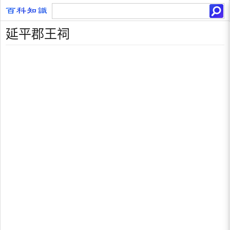
延平郡王祠