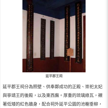
延平郡王祠
延平郡王祠分為照壁、供奉鄭成功的正殿、崇祀太妃
與寧靖王的後殿，以及東西廡。厚重的琉璃綠瓦，襯
著低矮的紅色牆身，配合祠外延平公園的池榭垂柳，