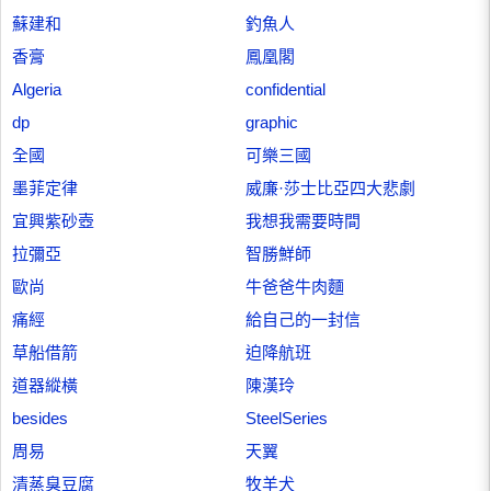
蘇建和
釣魚人
香膏
鳳凰閣
Algeria
confidential
dp
graphic
全國
可樂三國
墨菲定律
威廉·莎士比亞四大悲劇
宜興紫砂壺
我想我需要時間
拉彌亞
智勝鮮師
歐尚
牛爸爸牛肉麵
痛經
給自己的一封信
草船借箭
迫降航班
道器縱橫
陳漢玲
besides
SteelSeries
周易
天翼
清蒸臭豆腐
牧羊犬