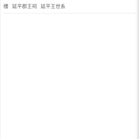
樓 延平郡王祠 延平王世系