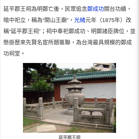
延平郡王祠為明鄭亡後，民眾追念
鄭成功
開台功績，
暗中祀立，稱為“開山王廟”，
光緒
元年（1875年）改
稱“延平郡王祠”；祠中奉祀鄭成功、明鄭諸臣牌位，並
懸掛歷來先賢名宦所題匾聯，為台灣最具規模的鄭成
功祠堂。
延平郡王祠