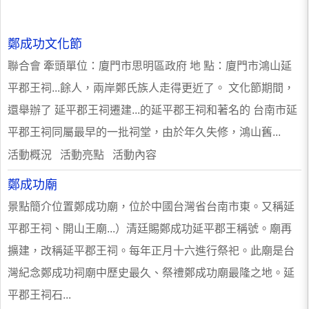
鄭成功文化節
聯合會 牽頭單位：廈門市思明區政府 地 點：廈門市鴻山延
平郡王祠...餘人，兩岸鄭氏族人走得更近了。 文化節期間，
還舉辦了 延平郡王祠遷建...的延平郡王祠和著名的 台南市延
平郡王祠同屬最早的一批祠堂，由於年久失修，鴻山舊...
活動概況 活動亮點 活動內容
鄭成功廟
景點簡介位置鄭成功廟，位於中國台灣省台南市東。又稱延
平郡王祠、開山王廟...）清廷賜鄭成功延平郡王稱號。廟再
擴建，改稱延平郡王祠。每年正月十六進行祭祀。此廟是台
灣紀念鄭成功祠廟中歷史最久、祭禮鄭成功廟最隆之地。延
平郡王祠石...