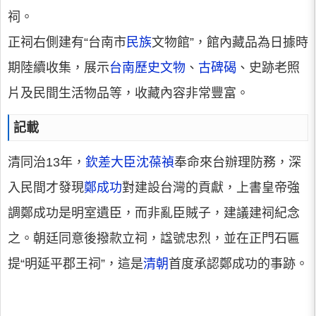
祠。
正祠右側建有“台南市
民族
文物館”，館內藏品為日據時
期陸續收集，展示
台南歷史
文物
、
古碑碣
、史跡老照
片及民間生活物品等，收藏內容非常豐富。
記載
清同治13年，
欽差大臣
沈葆禎
奉命來台辦理防務，深
入民間才發現
鄭成功
對建設台灣的貢獻，上書皇帝強
調鄭成功是明室遺臣，而非亂臣賊子，建議建祠紀念
之。朝廷同意後撥款立祠，諡號忠烈，並在正門石匾
提“明延平郡王祠”，這是
清朝
首度承認鄭成功的事跡。