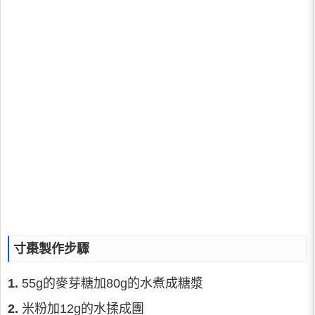
寸棗製作步驟
1.
55g的麥芽糖加80g的水煮成糖漿
2.
米粉加12g的水揉成團