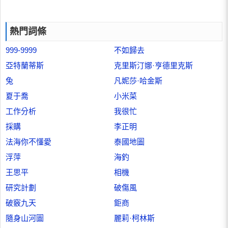
熱門詞條
999-9999
不如歸去
亞特蘭蒂斯
克里斯汀娜·亨德里克斯
兔
凡妮莎·哈金斯
夏于喬
小米菜
工作分析
我很忙
採購
李正明
法海你不懂愛
泰國地圖
浮萍
海釣
王思平
相機
研究計劃
破傷風
破竅九天
鉅商
隨身山河圖
麗莉·柯林斯