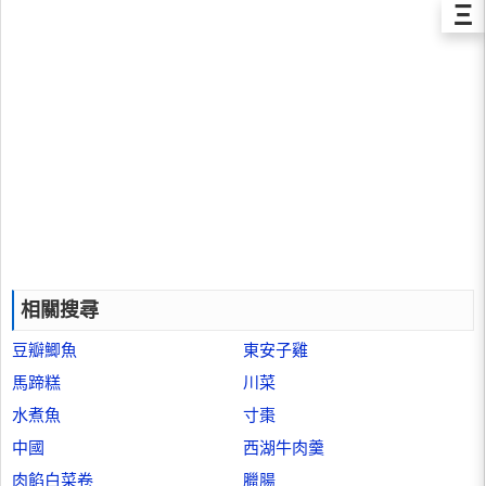
Ξ
相關搜尋
豆瓣鯽魚
東安子雞
馬蹄糕
川菜
水煮魚
寸棗
中國
西湖牛肉羹
肉餡白菜卷
臘腸