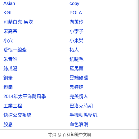
Asian
copy
KGI
POLA
可蘭白克·馬坎
向蕙玲
宋高宗
小李子
小穴
小米粥
愛恨一線牽
拓人
朱音唯
紙睫毛
絲瓜湯
羅馬簾
鋼筆
雲端硬碟
鬆崗
鬼娃娃
2014年太平洋颱風季
完美情人
工業工程
巴洛克時期
快速公交系統
手機動態壁紙
股息
血色浪漫
寸棗 @
百科知識中文網