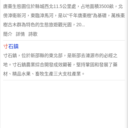
唐棗生態園位於縣城西北11.5公里處，占地面積3500畝，北
傍漳衛新河，東臨漳馬河，是以“千年唐棗樹”為基礎，萬株棗
樹古木群為特色的生態旅遊觀光園，20...
簡介 詳情 詩歌
寸
石鎮
寸石鎮，位於新邵縣的東北部，是新邵去漣源市的必經之
地。寸石鎮農業綜合開發成效顯著，堅持鞏固和發展了藥
材、精品水果、畜牧生產三大支柱產業。