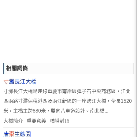
相關詞條
寸
灘長江大橋
寸灘長江大橋是連線重慶市南岸區彈子石中央商務區，江北
區兩路寸灘保稅港區及兩江新區的一座跨江大橋，全長1520
米，主橋主跨880米，雙向八車道設計。南北橋...
大橋簡介 重要意義 橋塔封頂
唐
棗
生態園