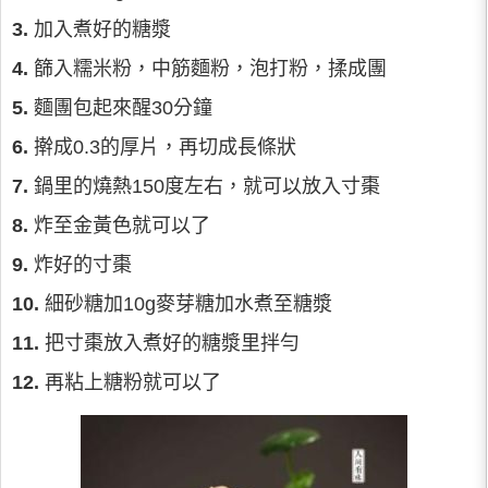
3.
加入煮好的糖漿
4.
篩入糯米粉，中筋麵粉，泡打粉，揉成團
5.
麵團包起來醒30分鐘
6.
擀成0.3的厚片，再切成長條狀
7.
鍋里的燒熱150度左右，就可以放入寸棗
8.
炸至金黃色就可以了
9.
炸好的寸棗
10.
細砂糖加10g麥芽糖加水煮至糖漿
11.
把寸棗放入煮好的糖漿里拌勻
12.
再粘上糖粉就可以了