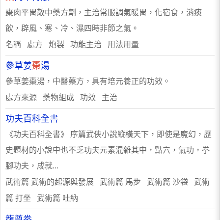
棗肉平胃散中藥方劑，主治常服調氣暖胃，化宿食，消痰
飲，辟風、寒、冷、濕四時非節之氣。
名稱 處方 炮製 功能主治 用法用量
參草姜
棗
湯
參草姜棗湯，中醫藥方，具有培元養正的功效。
處方來源 藥物組成 功效 主治
功夫百科全書
《功夫百科全書》 序篇武俠小說縱橫天下，即使是魔幻，歷
史題材的小說中也不乏功夫元素混雜其中，點穴，氣功，拳
腳功夫，成就...
武術篇 武術的起源與發展 武術篇 馬步 武術篇 沙袋 武術
篇 打坐 武術篇 吐納
龍尊拳