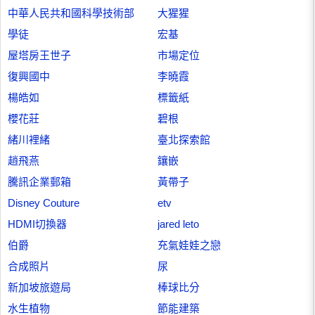
中華人民共和國科學技術部
大猩猩
學徒
宏基
屋塔房王世子
市場定位
復興國中
李曉霞
楊皓如
標籤紙
櫻花莊
碧根
緒川裡緒
臺北探索館
趙飛燕
鑲嵌
騰訊企業郵箱
黃帶子
Disney Couture
etv
HDMI切換器
jared leto
伯爵
充氣娃娃之戀
合成照片
尿
新加坡旅遊局
棒球比分
水生植物
節能建築