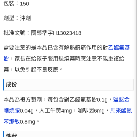
包裝：150
劑型：沖劑
批准文號：國藥準字H13023418
需要注意的是本品已含有解熱鎮痛作用的對
乙醯氨基
酚
，家長在給孩子服用退燒藥時應注意不能重複給
藥，以免引起不良反應。
成份
本品為複方製劑，每包含對乙醯氨基酚0.1g，
鹽酸金
剛烷胺
0.04g，人工牛黃4mg，咖啡因6mg，
馬來酸氯
苯那敏
0.8mg。
性狀