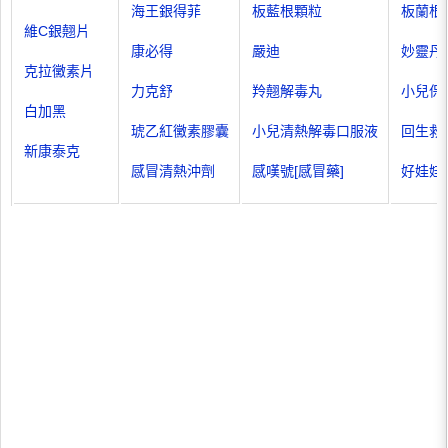
海王銀得菲
板藍根顆粒
板蘭根
維C銀翹片
康必得
嚴迪
妙靈丹
克拉黴素片
力克舒
羚翹解毒丸
小兒保
白加黑
琥乙紅黴素膠囊
小兒清熱解毒口服液
回生救
新康泰克
感冒清熱沖劑
感嘆號[感冒藥]
好娃娃