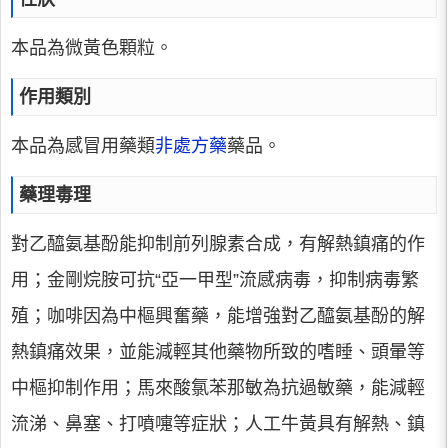
本品為微黃色顆粒。
作用類別
本品為感冒用藥類
非處方藥
藥品。
藥理毒理
對乙醯氨基酚能抑制前列腺素合成，有解熱鎮痛的作
用；金剛烷胺可抗“亞一甲型”流感病毒，抑制病毒繁
殖；咖啡因為中樞興奮藥，能增強對乙醯氨基酚的解
熱鎮痛效果，並能減輕其他藥物所致的嗜睡、頭暈等
中樞抑制作用；馬來酸氯苯那敏為抗過敏藥，能減輕
流涕、鼻塞、打噴嚏等症狀；人工牛黃具有解熱、鎮