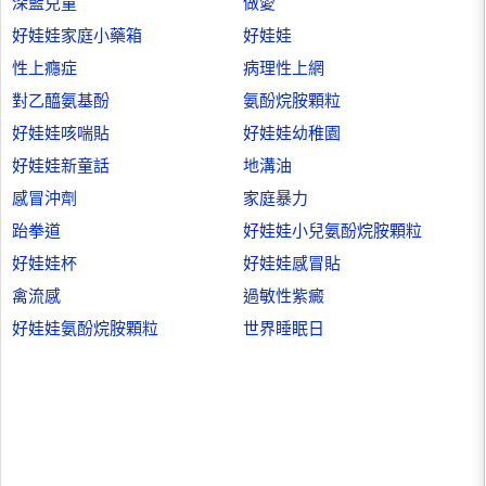
深藍兒童
做愛
好娃娃家庭小藥箱
好娃娃
性上癮症
病理性上網
對乙醯氨基酚
氨酚烷胺顆粒
好娃娃咳喘貼
好娃娃幼稚園
好娃娃新童話
地溝油
感冒沖劑
家庭暴力
跆拳道
好娃娃小兒氨酚烷胺顆粒
好娃娃杯
好娃娃感冒貼
禽流感
過敏性紫癜
好娃娃氨酚烷胺顆粒
世界睡眠日