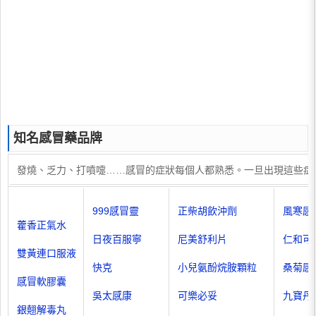
知名感冒藥品牌
發燒、乏力、打噴嚏……感冒的症狀每個人都熟悉。一旦出現這些症
999感冒靈
正柴胡飲沖劑
風寒感
藿香正氣水
日夜百服寧
尼美舒利片
仁和可
雙黃連口服液
快克
小兒氨酚烷胺顆粒
桑菊感
感冒軟膠囊
吳太感康
可樂必妥
九寶丹
銀翹解毒丸