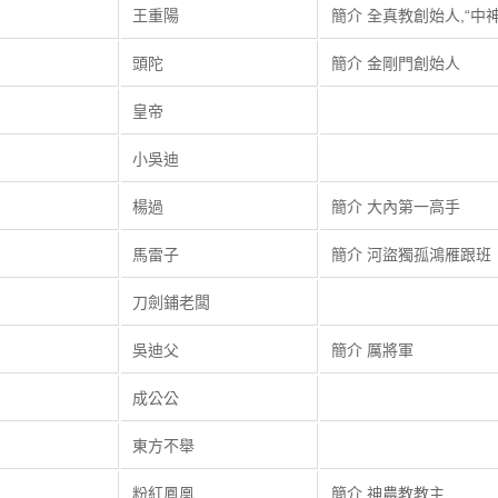
王重陽
簡介 全真教創始人,“中神
頭陀
簡介 金剛門創始人
皇帝
小吳迪
楊過
簡介 大內第一高手
馬雷子
簡介 河盜獨孤鴻雁跟班
刀劍鋪老闆
吳迪父
簡介 厲將軍
成公公
東方不舉
粉紅鳳凰
簡介 神農教教主