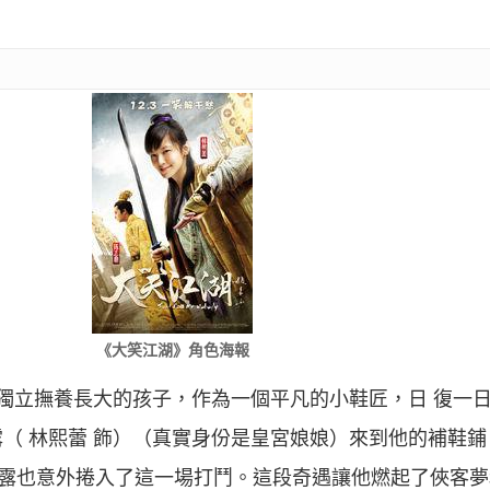
《大笑江湖》角色海報
苦獨立撫養長大的孩子，作為一個平凡的小鞋匠，日 復一
（ 林熙蕾 飾）（真實身份是皇宮娘娘）來到他的補鞋
月露也意外捲入了這一場打鬥。這段奇遇讓他燃起了俠客