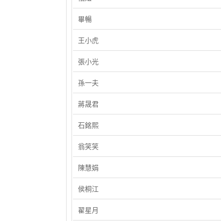
畢暢
王小虎
張小光
孫一夫
蔣晟君
石銘熙
翁笑笑
陳慧娟
侯桐江
翟星月