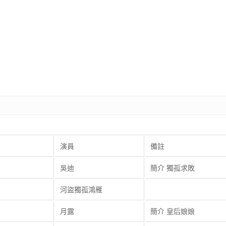
演員
備註
吳迪
簡介 獨孤求敗
河盜獨孤鴻雁
月露
簡介 皇后娘娘