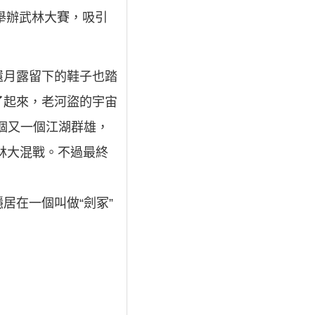
舉辦武林大賽，吸引
還月露留下的鞋子也踏
了起來，老河盜的宇宙
一個又一個江湖群雄，
武林大混戰。不過最終
居在一個叫做“劍冢”