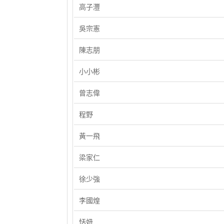
高子灃
吳宗憲
陳志朋
小小彬
曾志偉
程野
黃一飛
梁家仁
徐少強
李國煌
恬妞