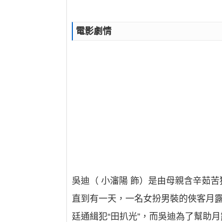
電影劇情
吳迪（ 小瀋陽 飾）是由母親含辛茹
直到有一天，一名女扮男裝的俠客月露
廷通緝犯“田扒光”，而吳迪為了幫助