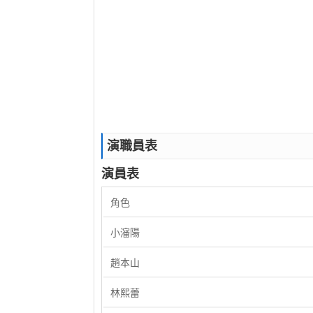
演職員表
演員表
角色
小瀋陽
趙本山
林熙蕾