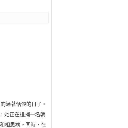
日的過著恬淡的日子。
鋪，她正在追捕一名朝
夢和相思病。同時，在