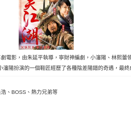
喜劇電影，由朱延平執導，寧財神編劇，小瀋陽、林熙蕾
講述了小瀋陽扮演的一個鞋匠經歷了各種陰差陽錯的奇遇，最
浩、BOSS、熱力兄弟等