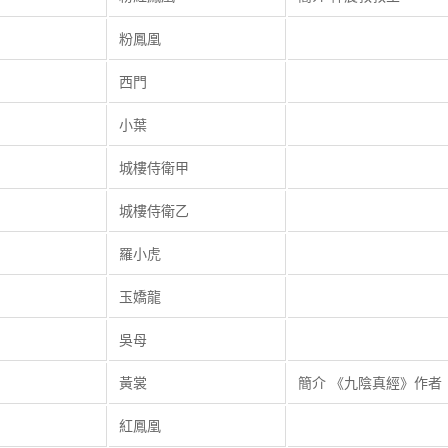
粉鳳凰
西門
小葉
城樓侍衛甲
城樓侍衛乙
羅小虎
玉嬌龍
吳母
黃裳
簡介 《九陰真經》作者
紅鳳凰