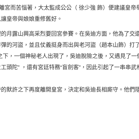
自離宮而苦惱著，大太監成公公（ 徐少強 飾）便建議皇帝
以讓皇帝與娘娘重修舊好。
裡的月露山興高采烈要回宮參賽。在吳迪方面，他為了交
炸彈的河盜，並且仗義挺身而出與老河盜（趙本山飾）打
危急之下，一個神秘老人出現了，吳迪脫險之後，又遇見了
火工頭陀” ，還有宮廷特務“盲劍客”，因此引起了一串串
的默許之下再度離開皇宮，決定和吳迪長相廝守。他們隱