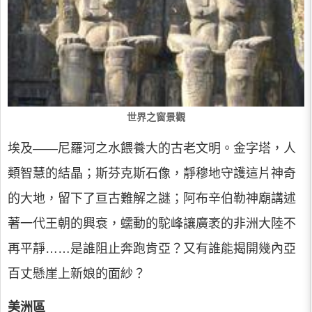
世界之窗景觀
埃及――尼羅河之水餵養大的古老文明。金字塔，人
類智慧的結晶；斯芬克斯石像，靜穆地守護這片神奇
的大地，留下了亘古難解之謎；阿布辛伯勒神廟講述
著一代王朝的興衰，蠕動的駝峰讓廣袤的非洲大陸不
再平靜……是誰阻止奔跑肯亞？又有誰能揭開幾內亞
百丈懸崖上新娘的面紗？
美洲區