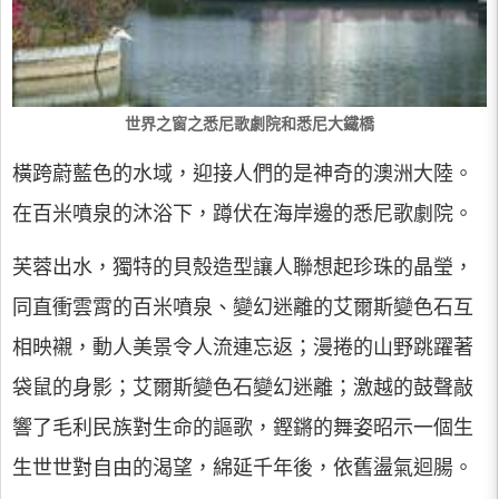
世界之窗之悉尼歌劇院和悉尼大鐵橋
橫跨蔚藍色的水域，迎接人們的是神奇的澳洲大陸。
在百米噴泉的沐浴下，蹲伏在海岸邊的悉尼歌劇院。
芙蓉出水，獨特的貝殼造型讓人聯想起珍珠的晶瑩，
同直衝雲霄的百米噴泉、變幻迷離的艾爾斯變色石互
相映襯，動人美景令人流連忘返；漫捲的山野跳躍著
袋鼠的身影；艾爾斯變色石變幻迷離；激越的鼓聲敲
響了毛利民族對生命的謳歌，鏗鏘的舞姿昭示一個生
生世世對自由的渴望，綿延千年後，依舊盪氣迴腸。