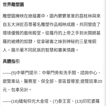
世界雕塑園
雕塑園掩映在綠蔭叢中，園內鬱鬱蔥蔥的荔枝林與來
自五大洲近百尊著名雕塑作品相映成趣，共同營造了
環境優雅的藝術殿堂。從羅丹的上帝之手到米開朗基
羅的被縛的奴隸，從拿破崙之妹到神秘的三星堆銅
人，展示著不同民族的智慧和審美情趣。
具體指引
――(5)中華門提示：中華門旁有洗手間、諮詢中心、
遊覽車站、醫務室、保全部、景區督導室;遊覽班車20
元、包車另計。
――(16)緬甸仰光大金塔、(7)泰王宮、(13)印尼婆羅