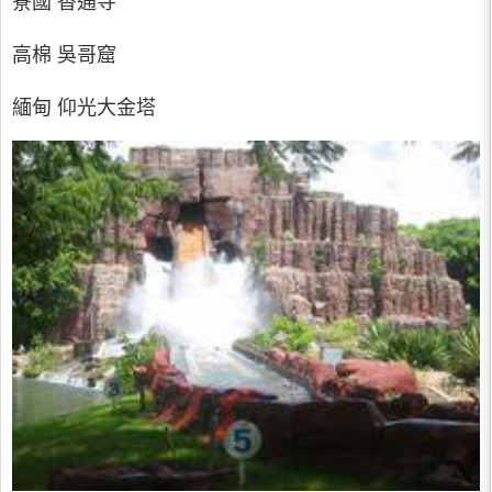
寮國 香通寺
高棉 吳哥窟
緬甸 仰光大金塔