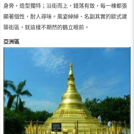
身旁，造型獨特；沿街而上，錯落有致，每一棟都張
顯著個性，耐人尋味。風姿綽綽、名副其實的歐式建
築街區，就這樣不期然的鶴立眼前。
亞洲區