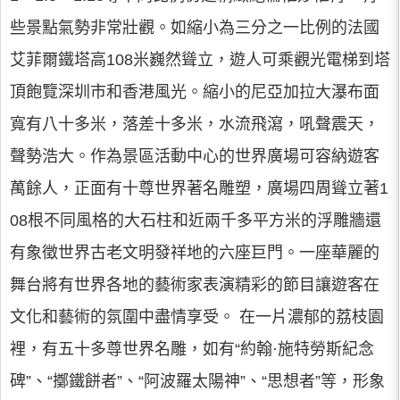
些景點氣勢非常壯觀。如縮小為三分之一比例的法國
艾菲爾鐵塔高108米巍然聳立，遊人可乘觀光電梯到塔
頂飽覽深圳市和香港風光。縮小的尼亞加拉大瀑布面
寬有八十多米，落差十多米，水流飛瀉，吼聲震天，
聲勢浩大。作為景區活動中心的世界廣場可容納遊客
萬餘人，正面有十尊世界著名雕塑，廣場四周聳立著1
08根不同風格的大石柱和近兩千多平方米的浮雕牆還
有象徵世界古老文明發祥地的六座巨門。一座華麗的
舞台將有世界各地的藝術家表演精彩的節目讓遊客在
文化和藝術的氛圍中盡情享受。 在一片濃郁的荔枝園
裡，有五十多尊世界名雕，如有“約翰·施特勞斯紀念
碑”、“擲鐵餅者”、“阿波羅太陽神”、“思想者”等，形象