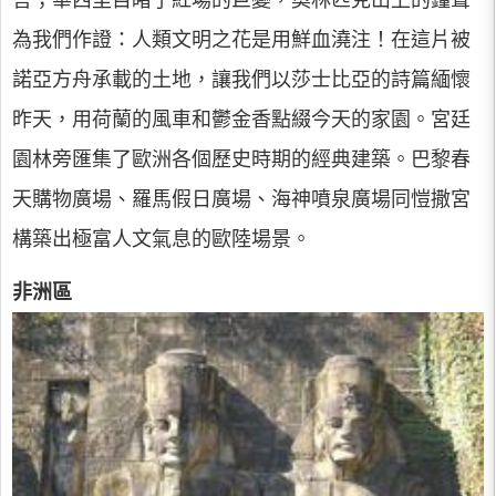
為我們作證：人類文明之花是用鮮血澆注！在這片被
諾亞方舟承載的土地，讓我們以莎士比亞的詩篇緬懷
昨天，用荷蘭的風車和鬱金香點綴今天的家園。宮廷
園林旁匯集了歐洲各個歷史時期的經典建築。巴黎春
天購物廣場、羅馬假日廣場、海神噴泉廣場同愷撒宮
構築出極富人文氣息的歐陸場景。
非洲區