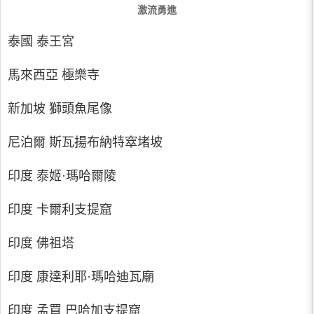
激流勇進
泰國 泰王宮
馬來西亞 極樂寺
新加坡 獅頭魚尾像
尼泊爾 斯瓦揚布納特窣堵坡
印度 泰姬·瑪哈爾陵
印度 卡爾利支提窟
印度 佛祖塔
印度 康達利耶·瑪哈迪瓦廟
印度 孟買 巴哈加支提窟