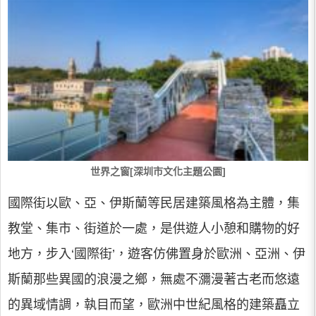
世界之窗[深圳市文化主題公園]
國際街以歐、亞、伊斯蘭等民居建築風格為主體，集
教堂、集市、街道於一處，是供遊人小憩和購物的好
地方，步入‘國際街’，遊客仿佛置身於歐洲、亞洲、伊
斯蘭那些異國的浪漫之鄉，無處不瀰漫著古老而悠遠
的異域情調，執目而望，歐洲中世紀風格的建築矗立