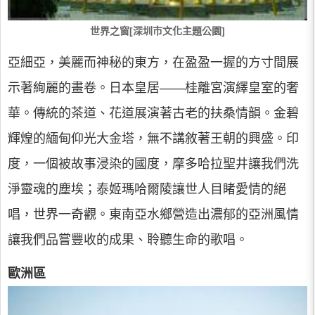
世界之窗[深圳市文化主題公園]
亞細亞，美麗而神秘的東方，在盈盈一握的方寸間展
示著絢麗的畫卷。日本皇居――桂離宮演繹皇室的奢
華。傳統的茶道、花道展演著古老的扶桑情韻。金碧
輝煌的緬甸仰光大金塔，無不講敘著王朝的興盛。印
度，一個被故事浸染的國度，摩多哈拉聖井讓我們洗
淨靈魂的塵埃；泰姬瑪哈爾陵讓世人目睹愛情的絕
唱，世界一奇觀。東南亞水鄉營造出濃郁的亞洲風情
讓我們品嘗豐收的成果、聆聽生命的歌唱。
歐洲區