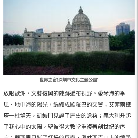
世界之窗[深圳市文化主題公園]
放眼歐洲，文藝復興的陳跡遍布視野。愛琴海的季
風、地中海的陽光，編織成歐羅巴的交響；艾菲爾鐵
塔一柱擎天，凱鏇門見證了歷史的滄桑；義大利升起
了我心中的太陽，聖彼得大教堂重複著創世紀的序
言；華西里目睹了紅場的巨變，奧林匹克山上的鐘聲