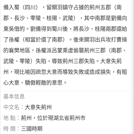
備入蜀（四川），留關羽鎮守占據的荊州五郡（南
郡、長沙、零陵、桂陽、武陵），其中南郡是劉備向
東吳借的。劉備得到蜀川後，將長沙、桂陽兩郡還給
了孫權（相當於還了南郡）。後來關羽出兵攻打曹操
的襄樊地區，孫權派呂蒙乘虛偷襲荊州三郡（南郡、
武陵、零陵）失陷，導致荊州三郡失陷。大意失荊
州，現比喻因疏忽大意而導致失敗或造成損失，有粗
心大意、驕傲輕敵的意思。
基本信息
中文名：
大意失荊州
地 點：
荊州，位於現湖北省荊州市
時 間：
三國時期