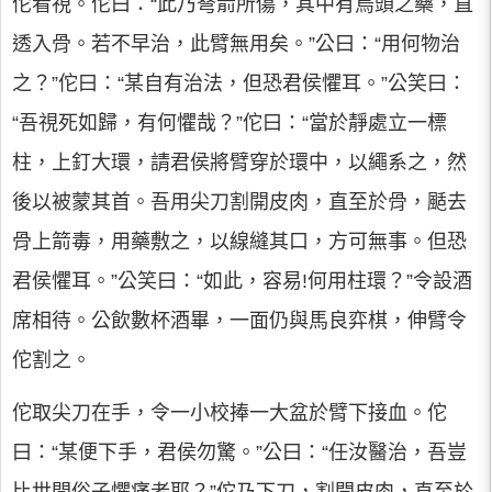
佗看視。佗曰：“此乃弩箭所傷，其中有烏頭之藥，直
透入骨。若不早治，此臂無用矣。”公曰：“用何物治
之？”佗曰：“某自有治法，但恐君侯懼耳。”公笑曰：
“吾視死如歸，有何懼哉？”佗曰：“當於靜處立一標
柱，上釘大環，請君侯將臂穿於環中，以繩系之，然
後以被蒙其首。吾用尖刀割開皮肉，直至於骨，颳去
骨上箭毒，用藥敷之，以線縫其口，方可無事。但恐
君侯懼耳。”公笑曰：“如此，容易!何用柱環？”令設酒
席相待。公飲數杯酒畢，一面仍與馬良弈棋，伸臂令
佗割之。
佗取尖刀在手，令一小校捧一大盆於臂下接血。佗
曰：“某便下手，君侯勿驚。”公曰：“任汝醫治，吾豈