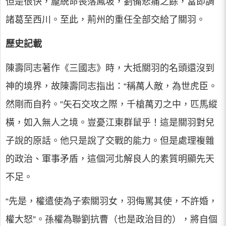
但是很快，龐統命喪落鳳坡，劉備悲痛之餘，當即調
諸葛至西川。至此，荊州的重任全部交給了關羽。
歷史記載
陳壽同志著作《三國志》時，大抵關羽的名頭還沒到
神的境界，故陳壽同志指出：“稱萬人敵，為世虎臣。
然剛而自矜。”矢石交攻之際，千槍萬刃之中，匹馬縱
橫，如入無人之境。豈憂江東群鼠乎！這是關羽對兒
子說的原話。他只是說了交戰的能力。但是處理複雜
的政治、軍事矛盾，這個河北解良人的素質明顯先天
不足。
“先是，權遣使為子索關羽女，羽侮罵其使，不許婚，
權大怒”。孫權為聯劉抗曹（也是政治目的），將自個