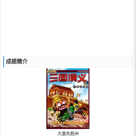
成語簡介
大意失荊州