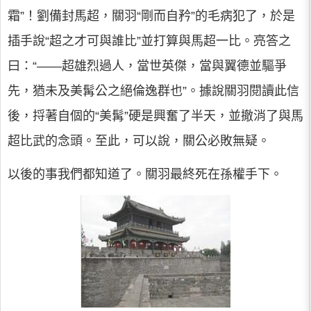
霜”！劉備封馬超，關羽“剛而自矜”的毛病犯了，於是
插手說“超之才可與誰比”並打算與馬超一比。亮答之
曰：“——超雄烈過人，當世英傑，當與翼德並驅爭
先，猶未及美髯公之絕倫逸群也”。據說關羽閱讀此信
後，捋著自個的“美髯”硬是興奮了半天，並撤消了與馬
超比武的念頭。至此，可以說，關公必敗無疑。
以後的事我們都知道了。關羽最終死在孫權手下。