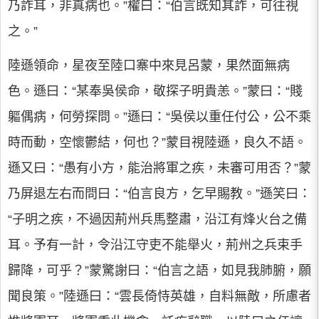
乃詐耳，非真病也。”權曰：“伯言既知其詐，可往視
之。”
陸遜領命，星夜至陸口寨中來見呂蒙，果然面無病
色。遜曰：“某奉吳侯命，敬探子明貴恙。”蒙曰：“賤
軀偶病，何勞探問。”遜曰：“吳侯以重任付公，公不乘
時而動，空懷鬱結，何也？”蒙目視陸遜，良久不語。
遜又曰：“愚有小方，能治將軍之疾，未審可用否？”蒙
乃屏退左右而問曰：“伯言良方，乞早賜教。”遜笑曰：
“子明之疾，不過因荊州兵馬整肅，沿江有烽火台之備
耳。予有一計，令沿江守吏不能舉火，荊州之兵束手
歸降，可乎？”蒙驚謝曰：“伯言之語，如見我肺腑，願
聞良策。”陸遜曰：“雲長倚恃英雄，自料無敵，所慮者