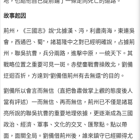
地，也給他自己提前鋪了一條走向死亡的道路。
故事起因
荊州，《三國志》說“北據漢、沔，利盡南海，東連吳
會，西通巴、蜀”，諸葛隆中之對已經明確說，占據荊
州，聯吳抗曹，兵分兩路，進擊中原，一統天下。其
戰略位置之重要可見一斑。赤壁鏖戰曹操敗北，劉備
迂迴百折，方達到“劉備借荊州有去無還”的目的。
劉備所以會言而無信（直把魯肅做掌上觀的態度後人
當有評述）一而無信、再而無信，荊州已不僅是諸葛
亮所說的聯吳抗曹的重要地理依據，更逐漸成為三國
政治、經濟、軍事、文化的交叉、匯聚點。點以帶
面，面關全局。劉備借荊州後，誰來鎮守已經顯得尤