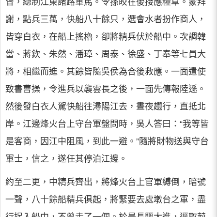
督，總制江東諸路軍馬。令孫皎在後接應糧草。蒙拜
謝，點兵三萬，快船八十餘只，選會水者扮作商人，
皆穿白衣，在船上搖櫓，卻將精兵伏於船中。次調韓
當、蔣欽、朱然、潘璋、周泰、徐盛、丁奉等七員大
將，相繼而進。其餘皆隨吳侯為合後救應。一面遣使
致書曹操，令進兵以襲雲長之後，一面先傳報陸遜。
然後發白衣人駕快船往潯陽江去，晝夜趲行，直抵北
岸。江邊烽火台上守台軍盤問時，吳人答曰：“我等皆
是客商，因江中阻風，到此一避。”隨將財物送與守台
軍士，信之，遂任其停泊江邊。
約至二更，中精兵齊出，將烽火台上官軍縛倒，暗號
一聲，八十餘船精兵俱起，將緊要去處墩台之軍，盡