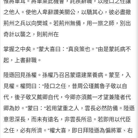
惟將軍耳。將軍乘此機會，託疾辭職，以陸口之任讓
之他人。使他人卑辭讚美關公，以驕其心，彼必盡撤
荊州之兵以向樊城。若荊州無備，用一旅之師，別出
奇計以襲之，則荊州在
掌握之中矣。”蒙大喜曰：“真良策也。”由是蒙託病不
起，上書辭職。
陸遜回見孫權。孫權乃召呂蒙還建業養病。蒙至，入
見權。權問曰：“陸口之任，昔周公瑾薦魯子敬以自
代，後子敬又薦卿自代，今卿亦須薦一才望兼隆者代
卿為妙。”蒙曰：“若用望重之人，雲長必然防備。陸遜
意思深長，而未有遠名，非雲長所忌。若即用以代臣
之任，必有所濟。”權大喜，即日拜陸遜為偏將軍、右