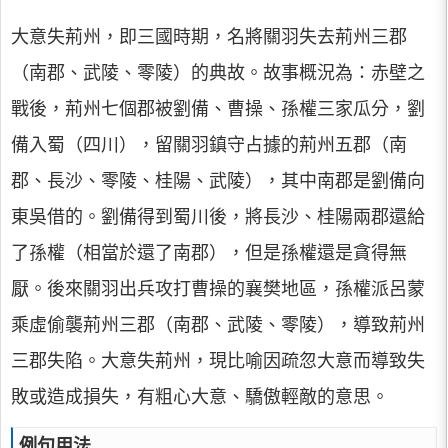
大意失荊州，即三國時期，名將關羽失去荊州三郡
（南郡、武陵、零陵）的典故。故事概況為：赤壁之
戰後，荊州七個郡被劉備、曹操、孫權三家瓜分，劉
備入蜀（四川），留關羽鎮守占據的荊州五郡（南
郡、長沙、零陵、桂陽、武陵），其中南郡是劉備向
東吳借的。劉備得到蜀川後，將長沙、桂陽兩郡還給
了孫權（相當於還了南郡），但是孫權還是貪得無
厭。後來關羽出兵攻打曹操的襄樊地區，孫權派呂蒙
乘虛偷襲荊州三郡（南郡、武陵、零陵），導致荊州
三郡失陷。大意失荊州，現比喻因疏忽大意而導致失
敗或造成損失，有粗心大意、驕傲輕敵的意思。
例句用法