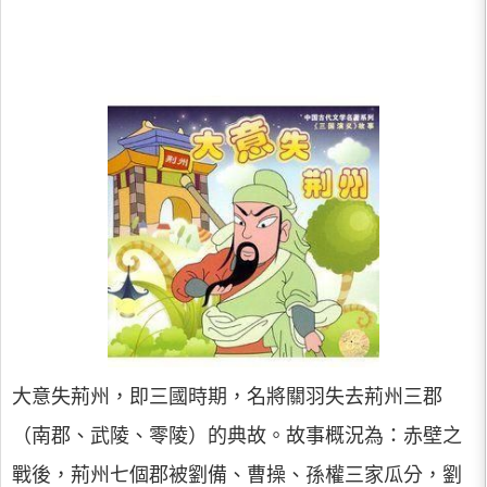
大意失荊州，即三國時期，名將關羽失去荊州三郡
（南郡、武陵、零陵）的典故。故事概況為：赤壁之
戰後，荊州七個郡被劉備、曹操、孫權三家瓜分，劉