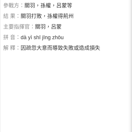
參戰方：
關羽，孫權，呂蒙等
結 果：
關羽打敗，孫權得荊州
主要指揮官：
關羽，呂蒙
拼 音：
dà yì shī jīng zhōu
解 釋：
因疏忽大意而導致失敗或造成損失