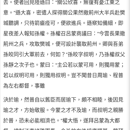
去。使者回見陸遜曰：“關公欣喜，無復有憂江東之
意。”遜大喜，密遣人探得關公果然撤荊州大半兵赴樊
城聽調，只待箭瘡痊可，便欲進兵。遜察知備細，即
星夜差人報知孫權。孫權召呂蒙商議曰：“今雲長果撤
荊州之兵，攻取樊城，便可設計襲取荊州。卿與吾弟
孫皎同引大軍前去，何如？”孫皎字叔明，乃孫權叔父
孫靜之次子也。蒙曰：“主公若以蒙可用，則獨用蒙；
若以叔明可用，則獨用叔明。豈不聞昔日周瑜、程普
為左右都督，事雖
決於瑜，然普自以舊臣而居瑜下，頗不相睦，後因見
瑜之才，方始敬服。今蒙之才不及瑜，而叔明之親勝
於普，恐未必能相濟也。”權大悟，遂拜呂蒙為大都