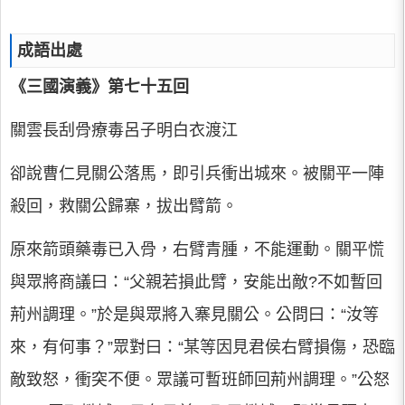
成語出處
《三國演義》第七十五回
關雲長刮骨療毒呂子明白衣渡江
卻說曹仁見關公落馬，即引兵衝出城來。被關平一陣
殺回，救關公歸寨，拔出臂箭。
原來箭頭藥毒已入骨，右臂青腫，不能運動。關平慌
與眾將商議曰：“父親若損此臂，安能出敵?不如暫回
荊州調理。”於是與眾將入寨見關公。公問曰：“汝等
來，有何事？”眾對曰：“某等因見君侯右臂損傷，恐臨
敵致怒，衝突不便。眾議可暫班師回荊州調理。”公怒