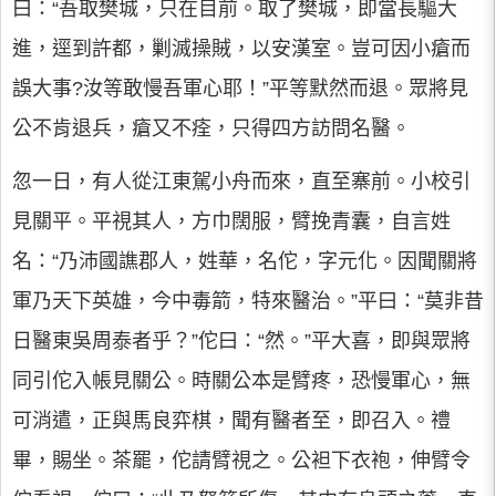
曰：“吾取樊城，只在目前。取了樊城，即當長驅大
進，逕到許都，剿滅操賊，以安漢室。豈可因小瘡而
誤大事?汝等敢慢吾軍心耶！”平等默然而退。眾將見
公不肯退兵，瘡又不痊，只得四方訪問名醫。
忽一日，有人從江東駕小舟而來，直至寨前。小校引
見關平。平視其人，方巾闊服，臂挽青囊，自言姓
名：“乃沛國譙郡人，姓華，名佗，字元化。因聞關將
軍乃天下英雄，今中毒箭，特來醫治。”平曰：“莫非昔
日醫東吳周泰者乎？”佗曰：“然。”平大喜，即與眾將
同引佗入帳見關公。時關公本是臂疼，恐慢軍心，無
可消遣，正與馬良弈棋，聞有醫者至，即召入。禮
畢，賜坐。茶罷，佗請臂視之。公袒下衣袍，伸臂令