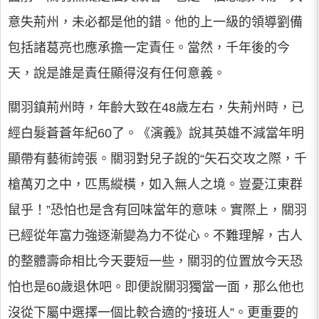
意失荊州，未必都是他的錯。他的上一級的領導劉備
包括諸葛亮也應承擔一定責任。當然，千年後的今
天，說是誰是責任顯得沒有任何意義。
關羽鎮荊州時，年齡大致在48歲左右，失荊州時，已
經白髮蒼蒼年紀60了。《演義》說其英雄不減當年明
顯帶有藝術誇張。關羽對兒子說的“矢石交攻之際，千
槍萬刃之中，匹馬縱橫，如入無人之境。豈憂江東群
鼠乎！”恐怕也是含有回味當年的意味。實際上，關羽
已經從年富力強逐漸變為力不從心。不難理解，古人
的整體壽命相比今天要短一些，關羽的位置放今天恐
怕也是60歲退休吧。即便說關羽獨當一面，那么他也
沒從下屬中選擇一個比較合適的“接班人”。更重要的