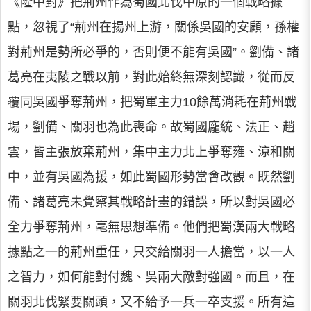
《隆中對》把荊州作為蜀國北伐中原的一個戰略據
點，忽視了“荊州在揚州上游，關係吳國的安顧，孫權
對荊州是勢所必爭的，否則便不能有吳國”。劉備、諸
葛亮在夷陵之戰以前，對此始終無深刻認識，從而反
覆同吳國爭奪荊州，把蜀軍主力10餘萬消耗在荊州戰
場，劉備、關羽也為此喪命。故蜀國龐統、法正、趙
雲，皆主張放棄荊州，集中主力北上爭奪雍、涼和關
中，並有吳國為援，如此蜀國形勢當會改觀。既然劉
備、諸葛亮未覺察其戰略計畫的錯誤，所以對吳國必
全力爭奪荊州，毫無思想準備。他們把蜀漢兩大戰略
據點之一的荊州重任，只交給關羽一人擔當，以一人
之智力，如何能對付魏、吳兩大敵對強國。而且，在
關羽北伐緊要關頭，又不給予一兵一卒支援。所有這