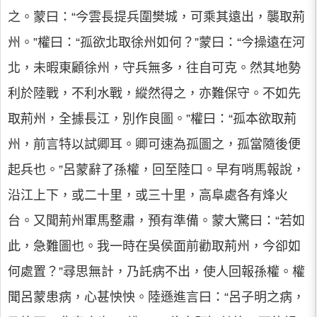
之。蒙曰：“今雲長提兵圍樊城，可乘其遠出，襲取荊
州。”權曰：“孤欲北取徐州如何？”蒙曰：“今操遠在河
北，未暇東顧徐州，守兵無多，往自可克。然其地勢
利於陸戰，不利水戰，縱然得之，亦難保守。不如先
取荊州，全據長江，別作良圖。”權曰：“孤本欲取荊
州，前言特以試卿耳。卿可速為孤圖之，孤當隨後便
起兵也。”呂蒙辭了孫權，回至陸口。早有哨馬報說，
沿江上下，或二十里，或三十里，高阜處各有烽火
台。又聞荊州軍馬整肅，預有準備。蒙大驚曰：“若如
此，急難圖也。我一時在吳侯面前勸取荊州，今卻如
何處置？”尋思無計，乃託病不出，使人回報孫權。權
聞呂蒙患病，心甚怏怏。陸遜進言曰：“呂子明之病，