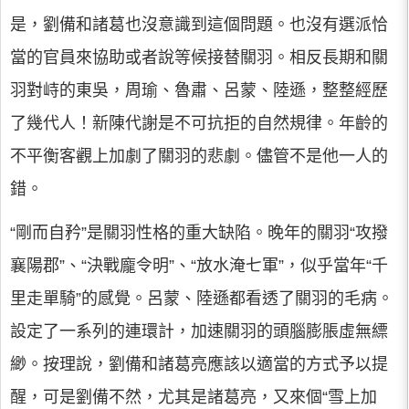
是，劉備和諸葛也沒意識到這個問題。也沒有選派恰
當的官員來協助或者說等候接替關羽。相反長期和關
羽對峙的東吳，周瑜、魯肅、呂蒙、陸遜，整整經歷
了幾代人！新陳代謝是不可抗拒的自然規律。年齡的
不平衡客觀上加劇了關羽的悲劇。儘管不是他一人的
錯。
“剛而自矜”是關羽性格的重大缺陷。晚年的關羽“攻撥
襄陽郡”、“決戰龐令明”、“放水淹七軍”，似乎當年“千
里走單騎”的感覺。呂蒙、陸遜都看透了關羽的毛病。
設定了一系列的連環計，加速關羽的頭腦膨脹虛無縹
緲。按理說，劉備和諸葛亮應該以適當的方式予以提
醒，可是劉備不然，尤其是諸葛亮，又來個“雪上加