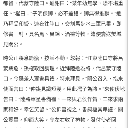
都督，代蒙守陸口。遜謝曰：“某年幼無學，恐不堪重
任。”權曰：“子明保卿，必不差錯。卿無得推辭。”遜
乃拜受印綬。連夜往陸口，交割馬步水三軍已畢，即
修書一封，具名馬、異錦、酒禮等物，遣使齎送樊城
見關公。
時公正將息箭瘡，按兵不動。忽報：“江東陸口守將呂
蒙病危，孫權取回調理。近拜陸遜為將，代呂蒙守陸
口。今遜差人齎書具禮，特來拜見。”關公召入，指來
使而言曰：“仲謀見識短淺，用此孺子為將。”來使伏地
告曰：“陸將軍呈書備禮，一來與君侯作賀，二來求兩
家和好。幸乞笑留。”公拆書視之，書詞極其卑謹。關
公覽畢，仰面大笑，令左右收了禮物，發付使者回