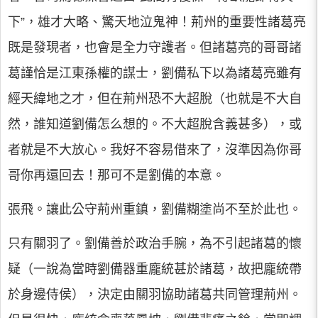
下”，雄才大略、驚天地泣鬼神！荊州的重要性諸葛亮
既是發現者，也會是全力守護者。但諸葛亮的哥哥諸
葛謹恰是江東孫權的謀士，劉備私下以為諸葛亮雖有
經天緯地之才，但在荊州恐不大超脫（也就是不大自
然，誰知道劉備怎么想的。不大超脫含義甚多），或
者就是不大放心。我好不容易借來了，沒準因為你哥
哥你再還回去！那可不是劉備的本意。
張飛。讓此公守荊州重鎮，劉備糊塗尚不至於此也。
只有關羽了。劉備善於政治手腕，為不引起諸葛的懷
疑（一說為當時劉備器重龐統甚於諸葛，故把龐統帶
於身邊侍侯），決定由關羽協助諸葛共同管理荊州。