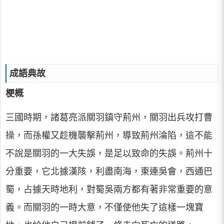
成語典故
梗概
三國時期，諸葛亮派關羽鎮守荊州，關羽出兵攻打曹
操，而孫權又趁機襲擊荊州，導致荊州淪陷，這不能
不說是關羽的一大失誤，是足以致命的失誤。荊州十
分重要，它北據漢陔，利盡南海，東連吳會，西通巴
蜀，占據天時地利，對蜀吳兩方都有著非常重要的意
義。而關羽的一時大意，不僅使他失了這樣一塊寶