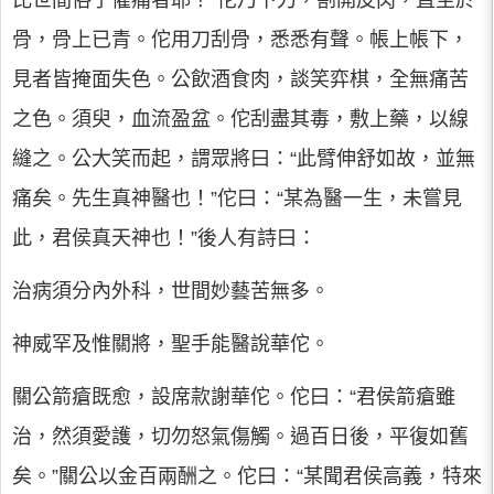
比世間俗子懼痛者耶？”佗乃下刀，割開皮肉，直至於
骨，骨上已青。佗用刀刮骨，悉悉有聲。帳上帳下，
見者皆掩面失色。公飲酒食肉，談笑弈棋，全無痛苦
之色。須臾，血流盈盆。佗刮盡其毒，敷上藥，以線
縫之。公大笑而起，謂眾將曰：“此臂伸舒如故，並無
痛矣。先生真神醫也！”佗曰：“某為醫一生，未嘗見
此，君侯真天神也！”後人有詩曰：
治病須分內外科，世間妙藝苦無多。
神威罕及惟關將，聖手能醫說華佗。
關公箭瘡既愈，設席款謝華佗。佗曰：“君侯箭瘡雖
治，然須愛護，切勿怒氣傷觸。過百日後，平復如舊
矣。”關公以金百兩酬之。佗曰：“某聞君侯高義，特來