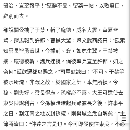
醫治，豈望報乎！”堅辭不受。留藥一帖，以敷瘡口，
辭別而去。
卻說關公擒了于禁，斬了龐德，威名大震，華夏皆
驚，探馬報到許都。曹操大驚，聚文武商議曰：“孤素
知雲長智勇蓋世，今據荊、襄，如虎生翼。于禁被
擒，龐德被斬，魏兵挫銳。倘彼率兵直至許都，如之
奈何?孤欲遷都以避之。”司馬懿諫曰：“不可。于禁等
被水所淹，非戰之故，於國家之計，本無所損。今
孫、劉失好，雲長得志，孫權必不喜。大王可遣使去
東吳陳說利害，令孫權暗暗起兵躡雲長之後，許事平
之日，割江南之地以封孫權，則樊城之危自解矣。”主
Ξ
簿蔣濟曰：“仲達之言是也。今可即發使往東吳，不必