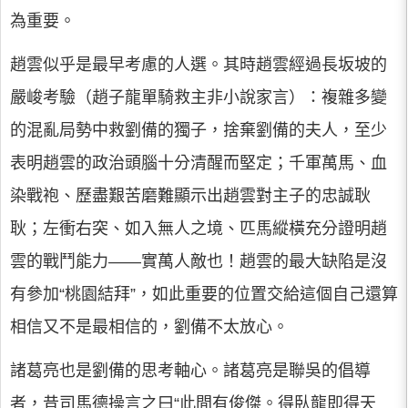
為重要。
趙雲似乎是最早考慮的人選。其時趙雲經過長坂坡的
嚴峻考驗（趙子龍單騎救主非小說家言）：複雜多變
的混亂局勢中救劉備的獨子，捨棄劉備的夫人，至少
表明趙雲的政治頭腦十分清醒而堅定；千軍萬馬、血
染戰袍、歷盡艱苦磨難顯示出趙雲對主子的忠誠耿
耿；左衝右突、如入無人之境、匹馬縱橫充分證明趙
雲的戰鬥能力——實萬人敵也！趙雲的最大缺陷是沒
有參加“桃園結拜”，如此重要的位置交給這個自己還算
相信又不是最相信的，劉備不太放心。
諸葛亮也是劉備的思考軸心。諸葛亮是聯吳的倡導
者，昔司馬德操言之曰“此間有俊傑。得臥龍即得天