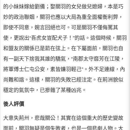
的小妹妹嫁給劉備；娶關羽的女兒做兒媳婦，本是巧
妙的政治聯姻，關羽也應以大局為重全面權衡利弊，
即使不同意，婉言回絕也可。可是關羽不僅侮罵其
使，更說出“吾虎女豈配犬子！”的話。這個時候，關羽
和盟友的關係已是箭在弦上。在下屬面前，關羽也自
有一副天下捨我其誰的驕氣，“南郡太守靡芳在江陵，
將軍傅士仁屯公安，素皆嫌羽輕己”。外不足連線，內
尚難和諧。這樣，關羽的失敗已經注定。在荊洲貌似
穩定的氣氛中，已摻雜了某種凶兆。
後人評價
大意失荊州，悲哉關公！其實在這個重大的歷史變故
面前，關羽無疑是個失敗者，也是一個悲劇人物。大