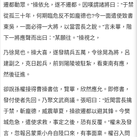
遷都動眾。”操依允，遂不遷都。因嘆謂諸將曰：“于禁
從孤三十年，何期臨危反不如龐德也?今一面遣使致書
東吳，一面必得一大將，以當雲長之銳。”言未畢，階
下一將應聲而出曰：“某願往。”操視之，
乃徐晃也。操大喜，遂發精兵五萬，令徐晃為將，呂
建副之，克日起兵，前到陽陵坡駐紮，看東南有應，
然後征進。
卻說孫權接得曹操書信，覽畢，欣然應允。即修書，
發付使者先回。乃聚文武商議。張昭曰：“近聞雲長擒
于禁，斬龐德，威震華夏，操欲遷都以避其鋒。今樊
城危急，遣使求救，事定之後，恐有反覆。”權未及發
言，忽報呂蒙乘小舟自陸口來，有事面稟。權召入問