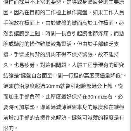
條件而採用不正常的姿勢，是導致身體疲勞的主要原
因。因為在目前的工作檯上操作鍵盤，如果工作人員
手腕放在檯面上，由於鍵盤的鍵面高於工作檯面，必
然要讓腕部上翹，時間一長會引起腕關節疼痛；而懸
腕或懸肘的操作雖然較為靈活，但由於手部缺乏支
撐，手臂或肩背的肌肉不得不保持緊張，故不能持
久，也易疲勞。對這個問題，人體工程學現有的研究
結論是“鍵盤自台面至中間一行鍵的高度應儘量降低”。
鍵盤前沿厚度超過50mm就會引起腕部過分上翹，從
而加重手部負荷。此厚度最好保持在30mm左右，必
要時可加掌墊。即通過減薄鍵盤本身的厚度和在鍵盤
前增加手部的支撐件來解決。鍵盤可減薄的程度是有
限的。