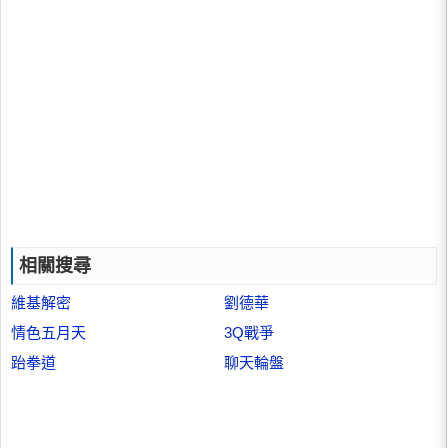
相關搜尋
維基解密
劉德華
情色五月天
3Q戰爭
跆拳道
聊天輪盤