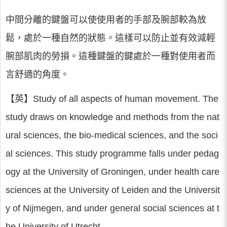
中間分離的鍵盤可以使使用者的手部及腕部較為放
鬆，處於一種自然的狀態。這樣可以防止並有效減輕
腕部肌肉的勞損。這種鍵盤的鍵處於一種對使用者而
言舒適的角度。
【英】Study of all aspects of human movement. The
study draws on knowledge and methods from the nat
ural sciences, the bio-medical sciences, and the soci
al sciences. This study programme falls under pedag
ogy at the University of Groningen, under health care
sciences at the University of Leiden and the Universit
y of Nijmegen, and under general social sciences at t
he University of Utrecht.