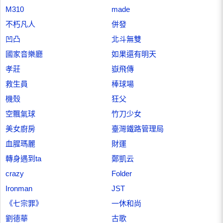
M310
made
不朽凡人
併發
凹凸
北斗無雙
國家音樂廳
如果還有明天
孝莊
嶽飛傳
救生員
棒球場
機殼
狂父
空飄氣球
竹刀少女
美女廚房
臺灣鐵路管理局
血腥瑪麗
財運
轉身遇到ta
鄭凱云
crazy
Folder
Ironman
JST
《七宗罪》
一休和尚
劉德華
古歌