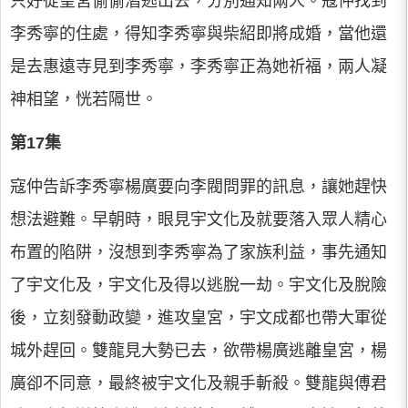
只好從皇宮偷偷潛逃出去，分別通知兩人。寇仲找到
李秀寧的住處，得知李秀寧與柴紹即將成婚，當他還
是去惠遠寺見到李秀寧，李秀寧正為她祈福，兩人凝
神相望，恍若隔世。
第17集
寇仲告訴李秀寧楊廣要向李閥問罪的訊息，讓她趕快
想法避難。早朝時，眼見宇文化及就要落入眾人精心
布置的陷阱，沒想到李秀寧為了家族利益，事先通知
了宇文化及，宇文化及得以逃脫一劫。宇文化及脫險
後，立刻發動政變，進攻皇宮，宇文成都也帶大軍從
城外趕回。雙龍見大勢已去，欲帶楊廣逃離皇宮，楊
廣卻不同意，最終被宇文化及親手斬殺。雙龍與傅君