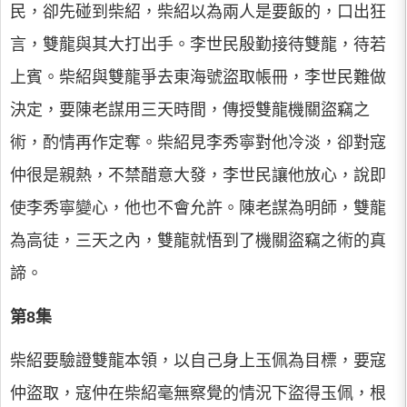
民，卻先碰到柴紹，柴紹以為兩人是要飯的，口出狂
言，雙龍與其大打出手。李世民殷勤接待雙龍，待若
上賓。柴紹與雙龍爭去東海號盜取帳冊，李世民難做
決定，要陳老謀用三天時間，傳授雙龍機關盜竊之
術，酌情再作定奪。柴紹見李秀寧對他冷淡，卻對寇
仲很是親熱，不禁醋意大發，李世民讓他放心，說即
使李秀寧變心，他也不會允許。陳老謀為明師，雙龍
為高徒，三天之內，雙龍就悟到了機關盜竊之術的真
諦。
第8集
柴紹要驗證雙龍本領，以自己身上玉佩為目標，要寇
仲盜取，寇仲在柴紹毫無察覺的情況下盜得玉佩，根