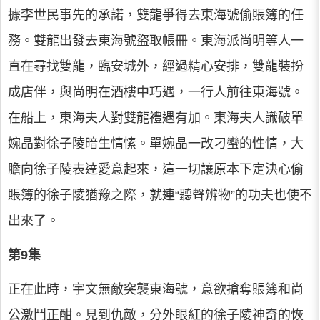
據李世民事先的承諾，雙龍爭得去東海號偷賬簿的任
務。雙龍出發去東海號盜取帳冊。東海派尚明等人一
直在尋找雙龍，臨安城外，經過精心安排，雙龍裝扮
成店伴，與尚明在酒樓中巧遇，一行人前往東海號。
在船上，東海夫人對雙龍禮遇有加。東海夫人識破單
婉晶對徐子陵暗生情愫。單婉晶一改刁蠻的性情，大
膽向徐子陵表達愛意起來，這一切讓原本下定決心偷
賬簿的徐子陵猶豫之際，就連“聽聲辨物”的功夫也使不
出來了。
第9集
正在此時，宇文無敵突襲東海號，意欲搶奪賬簿和尚
公激鬥正酣。見到仇敵，分外眼紅的徐子陵神奇的恢