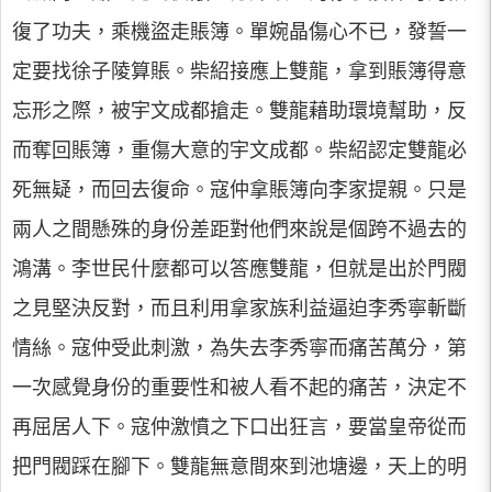
復了功夫，乘機盜走賬簿。單婉晶傷心不已，發誓一
定要找徐子陵算賬。柴紹接應上雙龍，拿到賬簿得意
忘形之際，被宇文成都搶走。雙龍藉助環境幫助，反
而奪回賬簿，重傷大意的宇文成都。柴紹認定雙龍必
死無疑，而回去復命。寇仲拿賬簿向李家提親。只是
兩人之間懸殊的身份差距對他們來說是個跨不過去的
鴻溝。李世民什麼都可以答應雙龍，但就是出於門閥
之見堅決反對，而且利用拿家族利益逼迫李秀寧斬斷
情絲。寇仲受此刺激，為失去李秀寧而痛苦萬分，第
一次感覺身份的重要性和被人看不起的痛苦，決定不
再屈居人下。寇仲激憤之下口出狂言，要當皇帝從而
把門閥踩在腳下。雙龍無意間來到池塘邊，天上的明