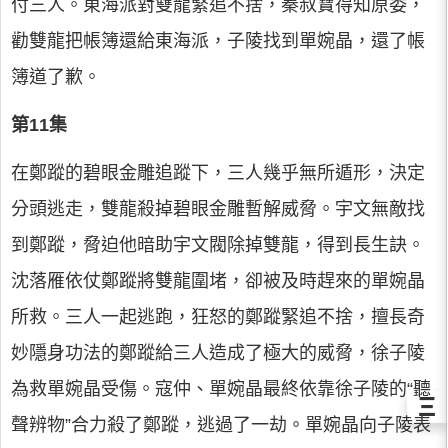
付三人。東海派對雙龍緊追不捨，秦叔寶得知原委，
勸雙龍把帳簿還給東海派，子陵找到單婉晶，還了帳
簿道了歉。
第11集
在鄭蹤的碧眼金雕追蹤下，三人幾乎無所遁形，決定
分頭逃走，雙龍殺掉碧眼金雕暫解威脅。宇文無敵找
到鄭蹤，脅迫他暗助宇文閥除掉雙龍，得到長生訣。
沈落雁依仗鄭蹤將雙龍圍堵，卻被及時趕來的單婉晶
所救。三人一起逃跑，狂怒的鄭蹤緊追不捨，擅長奇
妙隱身功法的鄭蹤給三人造成了極大的威脅，徐子陵
為救單婉晶受傷。寇仲、單婉晶最終依靠徐子陵的“聽
Ξ
聲辨物”合力殺了鄭蹤，逃過了一劫。單婉晶向子陵表