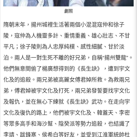
劇照
隋朝末年，揚州城裡生活著兩個小混混寇仲和徐子
陵，寇仲為人機靈多計、重情重義、雄心壯志、不甘
平凡；徐子陵則為人忠厚純樸、感性細膩、甘於淡
泊。兩人是一對生死不離的好兄弟，自稱“揚州雙龍”。
他們無意間偷了楊廣想得到的《長生訣》，遭到宇文
化及的追殺。兩兄弟被高麗女傅君婥所救。為救兩兄
弟，傅君婥被宇文化及打死，兩兄弟發誓要找宇文化
及報仇，並在無心下練就《長生訣》武功。在走向宇
文化及復仇的路上，他們被宇文化及、韓蓋天、李密
等眾多高手和海沙幫、陰癸派等勢力追殺，也結識了
李靖、跋鋒寒、侯希白等好友，並受到江淮軍統帥杜