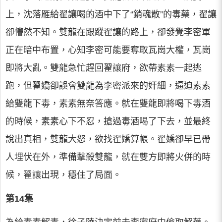
上，沈落雁給翟讓喝的酒中下了“銷魂散”的毒藥，翟讓
卻懵然不知。雙龍在跟蹤翟讓的路上，卻發覺李密軍
正在暗中布置，心知李密可能要奪取瓦崗大權，瓦崗
即將大亂。雙龍急忙趕回翟讓府，欲帶素素一起逃
跑，但翟嬌卻誤會雙龍為李密派來的奸細，逼迫素素
給雙龍下毒，素素無奈答應。就在雙龍即將喝下毒酒
的時候，素素心下不忍，搶過毒酒喝了下去，並最終
說出真相，雙龍大怒，欲找翟嬌算帳。翟嬌卻早已帶
人埋伏在外，準備擊殺雙龍，就在雙方即將火併的時
候，翟讓出現，穩住了局面。
第14集