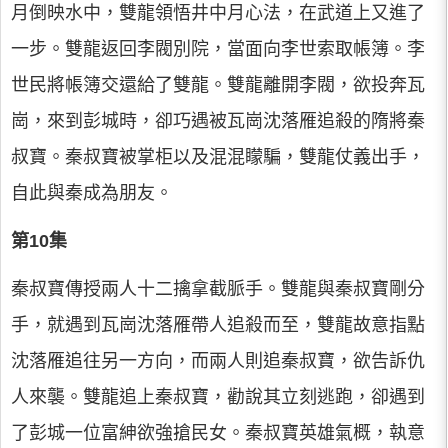
月倒映水中，雙龍領悟井中月心法，在武道上又進了
一步。雙龍返回李閥別院，當面向李世索取帳簿。李
世民將帳簿交還給了雙龍。雙龍離開李閥，欲投奔瓦
崗，來到彭城時，卻巧遇被瓦崗沈落雁追殺的隋將秦
叔寶。秦叔寶被掌柜以及混混矇騙，雙龍仗義出手，
自此與秦成為朋友。
第10集
秦叔寶傳授兩人十二擒拿截脈手。雙龍與秦叔寶剛分
手，就遇到瓦崗沈落雁帶人追殺而至，雙龍故意指點
沈落雁追往另一方向，而兩人則追秦叔寶，欲告訴仇
人來襲。雙龍追上秦叔寶，勸說其立刻逃跑，卻遇到
了彭城一位富紳欲強搶民女。秦叔寶英雄氣概，執意