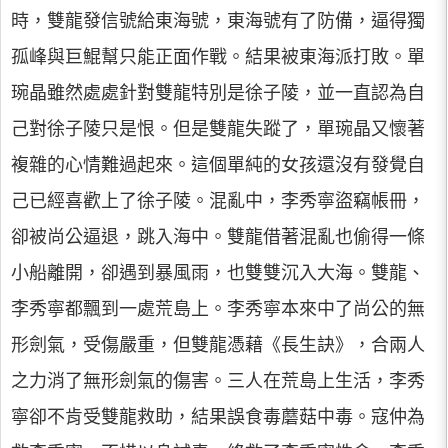
時，雙龍發信號給東海號，東海號有了防備，逼得獨
孤峰與巨鯤幫只能正面作戰。結果被東海派打敗。單
琬晶雖然處處針對雙龍特別是徐子陵，並一直認為自
己對徐子陵只是恨。但是雙龍失蹤了，單琬晶又懷著
複雜的心情難過起來。這個單純的女孩還沒有發覺自
己已經喜歡上了徐子陵。混亂中，李秀寧盜竊帳冊，
卻被尚公逼退，跳入海中。雙龍借著混亂也偷得一條
小船離開，卻遇到暴風雨，也雙雙沉入大海。雙龍、
李秀寧都飄到一處荒島上。李秀寧本來中了尚公的無
形劍氣，受傷嚴重，但雙龍憑藉《長生訣》，合兩人
之力消了無形劍氣的傷害。三人在荒島上生活，李秀
寧卻不肯受雙龍救助，結果誤食毒蘑菇中毒。寇仲為