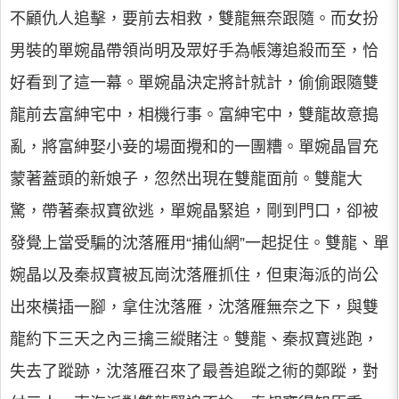
不顧仇人追擊，要前去相救，雙龍無奈跟隨。而女扮
男裝的單婉晶帶領尚明及眾好手為帳簿追殺而至，恰
好看到了這一幕。單婉晶決定將計就計，偷偷跟隨雙
龍前去富紳宅中，相機行事。富紳宅中，雙龍故意搗
亂，將富紳娶小妾的場面攪和的一團糟。單婉晶冒充
蒙著蓋頭的新娘子，忽然出現在雙龍面前。雙龍大
驚，帶著秦叔寶欲逃，單婉晶緊追，剛到門口，卻被
發覺上當受騙的沈落雁用“捕仙網”一起捉住。雙龍、單
婉晶以及秦叔寶被瓦崗沈落雁抓住，但東海派的尚公
出來橫插一腳，拿住沈落雁，沈落雁無奈之下，與雙
龍約下三天之內三擒三縱賭注。雙龍、秦叔寶逃跑，
失去了蹤跡，沈落雁召來了最善追蹤之術的鄭蹤，對