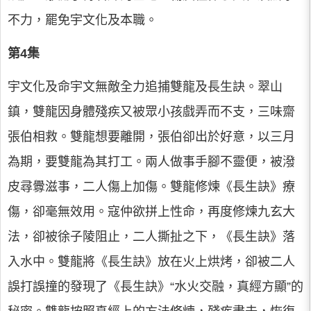
不力，罷免宇文化及本職。
第4集
宇文化及命宇文無敵全力追捕雙龍及長生訣。翠山
鎮，雙龍因身體殘疾又被眾小孩戲弄而不支，三味齋
張伯相救。雙龍想要離開，張伯卻出於好意，以三月
為期，要雙龍為其打工。兩人做事手腳不靈便，被潑
皮尋釁滋事，二人傷上加傷。雙龍修煉《長生訣》療
傷，卻毫無效用。寇仲欲拼上性命，再度修煉九玄大
法，卻被徐子陵阻止，二人撕扯之下，《長生訣》落
入水中。雙龍將《長生訣》放在火上烘烤，卻被二人
誤打誤撞的發現了《長生訣》“水火交融，真經方顯”的