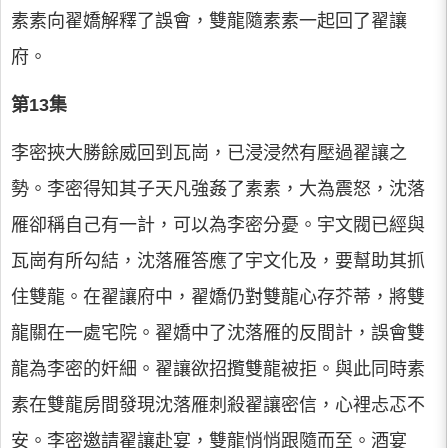
素素向翟嬌解釋了誤會，雙龍隨素素一起回了翟讓
府。
第13集
李密挾大勝餘威回到瓦崗，已浸浸然有壓過翟讓之
勢。李密得知其子天凡強姦了素素，大為震怒，沈落
雁卻稱自己有一計，可以為李密分憂。宇文閥已經與
瓦崗有所勾結，沈落雁答應了宇文化及，要幫助其抓
住雙龍。在翟讓府中，翟嬌仍對雙龍心存芥蒂，將雙
龍關在一處宅院。翟嬌中了沈落雁的反間計，誤會雙
龍為李密的奸細。翟讓欲招攬雙龍被拒。與此同時素
素在雙龍房間發現沈落雁刺殺翟讓密信，心裡忐忑不
安。李密邀請翟讓赴宴，雙龍悄悄跟隨而至。酒宴