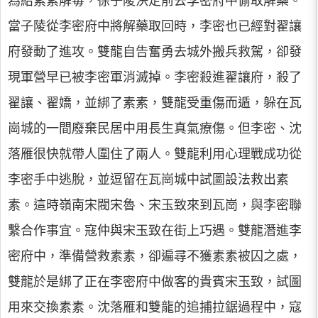
為給素素解毒，徐子陵決定前去李密府中偷取解藥。
當子陵從李密府中將解藥取回時，李密也已經對翟讓
府發動了進攻。雙龍自告奮勇去城外搬兵救駕，卻發
現軍營早已被李密軍消滅掉。李密殺進翟讓府，殺了
翟讓、翟嬌，並綁了素素，雙龍受重傷而遁，躲在瓦
崗城的一間廢棄民居中用長生真氣療傷。但李密、沈
落雁很快就帶人圍住了兩人。雙龍利用心理戰成功從
李密手中逃脫，並逗留在瓦崗城中試圖設法救出素
素。這時嶺南宋閥宋魯、宋玉致來到瓦崗，與李密聯
繫合作事宜。寇仲與宋玉致在街上巧遇。雙龍潛進李
密府中，準備營救素素，卻遍尋不獲素素被囚之處，
雙龍於是綁了正在李密府中做客的貴賓宋玉致，試圖
用來交換素素。沈落雁和雙龍的追捕拉鋸過程中，寇