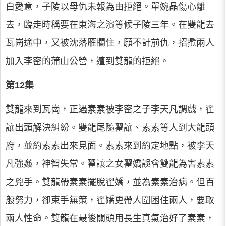
白愛意，子陵以母仇未報為由拒絕。單婉晶傷心離
去，臨走時稱要在東海之濱等候子陵三年。在雙龍去
瓦崗途中，又被沈落雁攔住，願不計前仇，招攬兩人
加入李密的蒲山公營，遭到雙龍的拒絕。
第12集
雙龍來到瓦崗，正遇素素被李密之子李天凡調戲，翟
讓出頭解決糾紛。雙龍尾隨翟讓、素素等人到大龍頭
府，並約素素出來見面。素素來到約定地點，被李天
凡強姦，神智失常。翟讓之女翟嬌誤會雙龍為害素素
之兇手。雙龍帶素素擺脫翟嬌，並為素素治病。但百
般努力，卻束手無策，翟嬌更帶人圍困住兩人，要取
兩人性命。雙龍在最後關頭用長生真氣治好了素素，