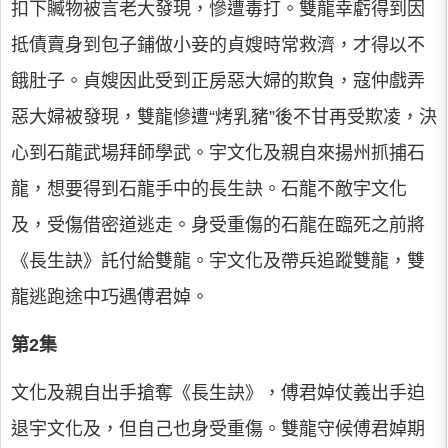
扣下贓物被言老大發現，慘遭毒打。雙龍幸虧得到因
抵債賣身到包子鋪做小妾的貞嫂時常救濟，才得以不
餓肚子。貞嫂因此受到正房惡大婦的欺負，寇仲戲弄
惡大婦被發現，雙龍慘遭“烤乳豬”後不甘再受欺凌，決
心到石龍武場拜師學武。宇文化及親自來揚州抓捕石
龍，想要得到石龍手中的長生訣。石龍不敵宇文化
及，受傷借密道逃走。身受重傷的石龍在臨死之前將
《長生訣》託付給雙龍。宇文化及帶兵追蹤雙龍，雙
龍逃跑途中巧遇傅君婥。
第2集
文化及親自出手搶奪《長生訣》，傅君婥仗義出手迫
退宇文化及，但自己也身受重傷。雙龍守候傅君婥期