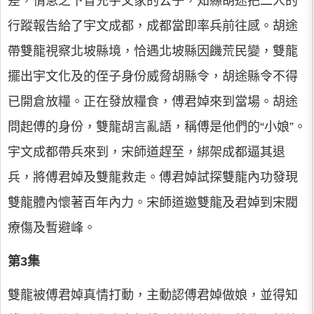
差，情急之下冒充宇文家的公子，知縣胡途把二人的
行蹤報告給了宇文成都，成都當即率兵前往感。胡途
帶雙龍視察北坡縣境，恰遇北坡縣因饑荒民變，雙龍
擺出宇文化及的侄子身份威脅胡縣令，胡途縣令不得
已開倉放糧。正在發放糧食，傅君婥來到當場。胡途
問起傅的身份，雙龍胡言亂語，稱傅是他們的“小娘”。
宇文成都帶兵來到，宋師道趕至，綁架成都逼其退
兵，將傅君婥及雙龍救走。傅君婥試探雙龍內功發現
雙龍體內懷著百年內力。宋師道邀雙龍及君婥到宋閥
療傷及暫避峰。
第3集
雙龍被傅君婥真情打動，主動認傅君婥做娘，並得知