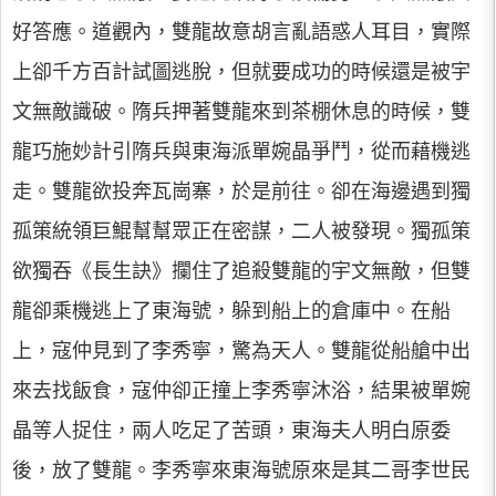
好答應。道觀內，雙龍故意胡言亂語惑人耳目，實際
上卻千方百計試圖逃脫，但就要成功的時候還是被宇
文無敵識破。隋兵押著雙龍來到茶棚休息的時候，雙
龍巧施妙計引隋兵與東海派單婉晶爭鬥，從而藉機逃
走。雙龍欲投奔瓦崗寨，於是前往。卻在海邊遇到獨
孤策統領巨鯤幫幫眾正在密謀，二人被發現。獨孤策
欲獨吞《長生訣》攔住了追殺雙龍的宇文無敵，但雙
龍卻乘機逃上了東海號，躲到船上的倉庫中。在船
上，寇仲見到了李秀寧，驚為天人。雙龍從船艙中出
來去找飯食，寇仲卻正撞上李秀寧沐浴，結果被單婉
晶等人捉住，兩人吃足了苦頭，東海夫人明白原委
後，放了雙龍。李秀寧來東海號原來是其二哥李世民