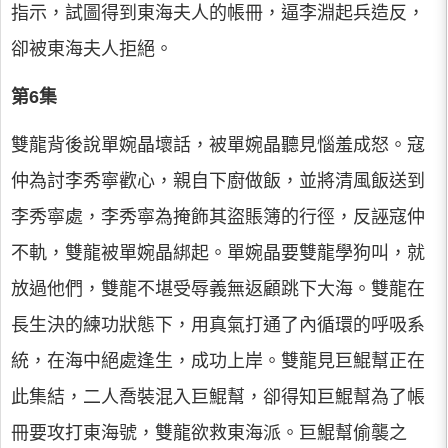
指示，試圖得到東海夫人的帳冊，逼李淵起兵造反，
卻被東海夫人拒絕。
第6集
雙龍背後說單婉晶壞話，被單婉晶聽見惱羞成怒。寇
仲為討李秀寧歡心，親自下廚做飯，並將清風飯送到
李秀寧處，李秀寧為掩飾其盜賬簿的行徑，反誣寇仲
不軌，雙龍被單婉晶綁起。單婉晶要雙龍學狗叫，就
放過他們，雙龍不堪受辱義無返顧跳下大海。雙龍在
長生決的練功狀態下，用真氣打通了內循環的呼吸系
統，在海中絕處逢生，成功上岸。雙龍見巨鯤幫正在
此集結，二人喬裝混入巨鯤幫，卻得知巨鯤幫為了帳
冊要攻打東海號，雙龍欲救東海派。巨鯤幫偷襲之