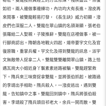
秘密。雙龍按照真經上的方法修煉，殘疾盡去，恢復
如初。兩人邊做事邊練功，內功均大有長進。潑皮再
來鬧事，被雙龍輕易打發，《長生訣》威力初顯，潑
皮們也深服二人。雙龍在翠山鎮的名頭漸顯，張老伯
張羅給二人娶親，子陵推辭。雙龍在店裡做事，被一
行腳商認出。隋朝各地戰火四起，煬帝要宇文化及官
復原職，重掌兵權。宇文化及得到雙龍的訊息，派宇
文無敵帶人捉拿二人。雙龍雙雙離開翠山鎮，路上恰
遇瓦崗大小姐近身丫鬟素素迷路被騙，雙龍趕緊救
下。隋兵來三味齋捉拿雙龍，並將張伯抓起，被路過
的李靖出手相助。隋兵殺人，一潑皮逃出，遇到雙
龍，告知鎮中之事。雙龍回到鎮中，隋兵將張伯殺
害。李靖殺了隋兵頭目祁老大，余兵一鬨而散。雙