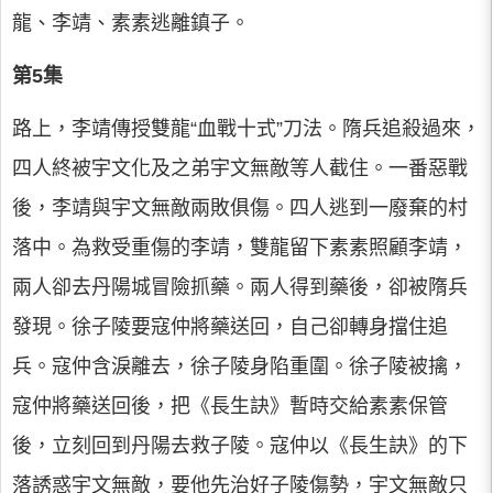
龍、李靖、素素逃離鎮子。
第5集
路上，李靖傳授雙龍“血戰十式”刀法。隋兵追殺過來，
四人終被宇文化及之弟宇文無敵等人截住。一番惡戰
後，李靖與宇文無敵兩敗俱傷。四人逃到一廢棄的村
落中。為救受重傷的李靖，雙龍留下素素照顧李靖，
兩人卻去丹陽城冒險抓藥。兩人得到藥後，卻被隋兵
發現。徐子陵要寇仲將藥送回，自己卻轉身擋住追
兵。寇仲含淚離去，徐子陵身陷重圍。徐子陵被擒，
寇仲將藥送回後，把《長生訣》暫時交給素素保管
後，立刻回到丹陽去救子陵。寇仲以《長生訣》的下
落誘惑宇文無敵，要他先治好子陵傷勢，宇文無敵只