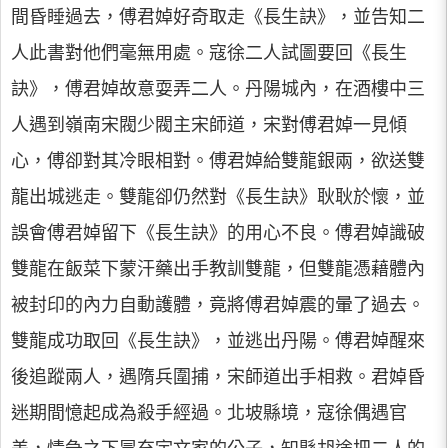
間昏睡過去，傅君婥好奇取走《長生訣》，並告知二
人此書對他們毫無用處。寇徐二人試圖要回《長生
訣》，傅君婥故意耍弄二人。丹陽城內，在酒樓中三
人遇到嶺南宋閥少閥主宋師道，宋對傅君婥一見傾
心，傅卻對其冷眼相對。傅君婥給雙龍銀兩，欲送雙
龍出城逃走。雙龍卻仍然對《長生訣》耿耿於懷，並
誤會傅君婥留下《長生訣》的用心不良。傅君婥識破
雙龍在飯菜下蒙汗藥出手教訓雙龍，但雙龍憑藉體內
被封印的內力自動護體，竟將傅君婥震的暈了過去。
雙龍成功取回《長生訣》，並逃出丹陽。傅君婥醒來
後追蹤兩人，遇隋兵圍捕，宋師道出手相救。君婥昏
迷期間憶起成為殺手經過。北坡縣境，寇徐偶遇官