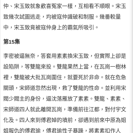
仲、宋玉致就象歡喜冤家一樣，互相看不順眼。宋玉
致幾次試圖逃走，均被寇仲識破和制服。幾番較量
中，宋玉致竟被寇仲身上的霸氣所吸引。
第15集
李密被逼無奈，答套用素素換宋玉致，但實際上卻是
設陷阱，等雙龍來投。雙龍果然上當，在瓦崗一樹林
裡，雙龍被大批瓦崗圍住，就要死於非命。就在危急
關頭，宋師道忽然出現，救了雙龍的性命。並利用宋
閥少閥主的身份，逼沈落雁放了素素。雙龍、素素、
宋師道四人就此離開瓦崗，準備前往江都，對付宇文
化及。四人來到傅君婥的墳前，卻遇到前來中原為姐
姐報仇的傅君瑜，傅君瑜性子暴躁，將素素扣作人