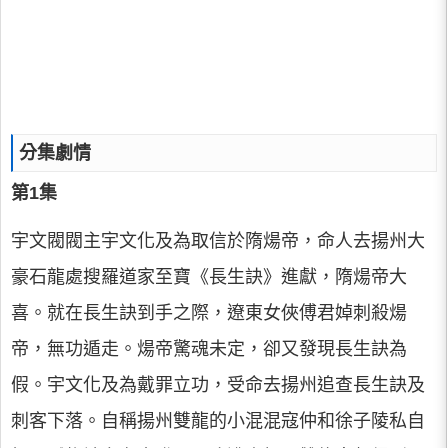
分集劇情
第1集
宇文閥閥主宇文化及為取信於隋煬帝，命人去揚州大
豪石龍處搜羅道家至寶《長生訣》進獻，隋煬帝大
喜。就在長生訣到手之際，遼東女俠傅君婥刺殺煬
帝，無功遁走。煬帝驚魂未定，卻又發現長生訣為
假。宇文化及為戴罪立功，受命去揚州追查長生訣及
刺客下落。自稱揚州雙龍的小混混寇仲和徐子陵私自