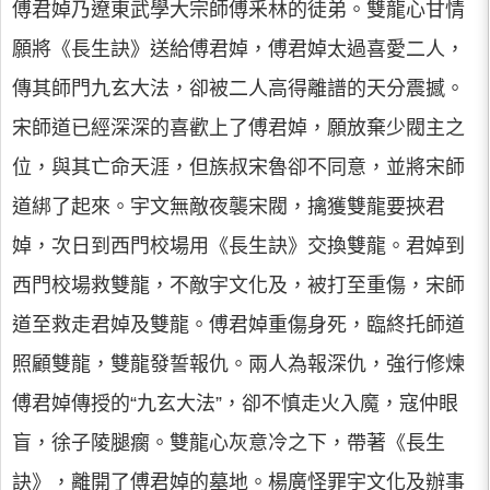
傅君婥乃遼東武學大宗師傅釆林的徒弟。雙龍心甘情
願將《長生訣》送給傅君婥，傅君婥太過喜愛二人，
傳其師門九玄大法，卻被二人高得離譜的天分震撼。
宋師道已經深深的喜歡上了傅君婥，願放棄少閥主之
位，與其亡命天涯，但族叔宋魯卻不同意，並將宋師
道綁了起來。宇文無敵夜襲宋閥，擒獲雙龍要挾君
婥，次日到西門校場用《長生訣》交換雙龍。君婥到
西門校場救雙龍，不敵宇文化及，被打至重傷，宋師
道至救走君婥及雙龍。傅君婥重傷身死，臨終托師道
照顧雙龍，雙龍發誓報仇。兩人為報深仇，強行修煉
傅君婥傳授的“九玄大法”，卻不慎走火入魔，寇仲眼
盲，徐子陵腿瘸。雙龍心灰意冷之下，帶著《長生
訣》，離開了傅君婥的墓地。楊廣怪罪宇文化及辦事