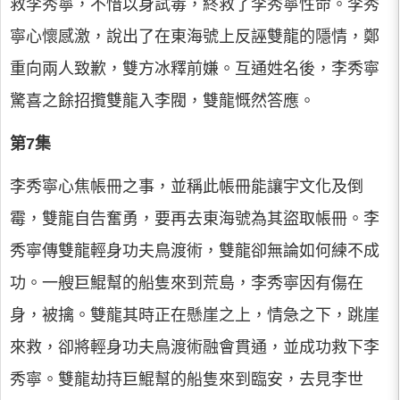
救李秀寧，不惜以身試毒，終救了李秀寧性命。李秀
寧心懷感激，說出了在東海號上反誣雙龍的隱情，鄭
重向兩人致歉，雙方冰釋前嫌。互通姓名後，李秀寧
驚喜之餘招攬雙龍入李閥，雙龍慨然答應。
第7集
李秀寧心焦帳冊之事，並稱此帳冊能讓宇文化及倒
霉，雙龍自告奮勇，要再去東海號為其盜取帳冊。李
秀寧傳雙龍輕身功夫鳥渡術，雙龍卻無論如何練不成
功。一艘巨鯤幫的船隻來到荒島，李秀寧因有傷在
身，被擒。雙龍其時正在懸崖之上，情急之下，跳崖
來救，卻將輕身功夫鳥渡術融會貫通，並成功救下李
秀寧。雙龍劫持巨鯤幫的船隻來到臨安，去見李世