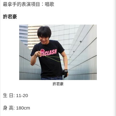
最拿手的表演項目：唱歌
許君豪
許君豪
生 日: 11-20
身 高: 180cm