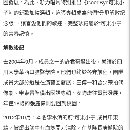
圈發展。為此，新力唱片特別推出《GoodBye可米小
子》的新歌加精選輯，這張專輯成為他們“分飛解散紀
念版”，讓喜愛他們的歌迷，完整珍藏屬於“可米小子”
的青春記憶。
解散後記
去2004年9月，成員之一的許君豪退出後，就讀於四
川大學華西口腔醫學院。他們也終於各奔前程，團隊
成員大部分還是在演藝圈發展：王傳一和曾少宗拍偶
像劇、申東晉準備出國語專輯、安鈞燦往電影發展，
年僅18歲的張庭偉則要回到校園。
2012年10月，本名李水清的前“可米小子”成員申東
靖，被爆出腦中有血塊開刀清除，在基隆長庚醫院的