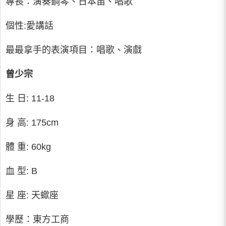
專長：演奏鋼琴、日本笛、唱歌
個性:愛講話
最最拿手的表演項目：唱歌、演戲
曾少宗
生 日: 11-18
身 高: 175cm
體 重: 60kg
血 型: B
星 座: 天蠍座
學歷：東方工商