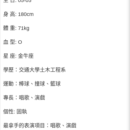
生 日: 05-05
身 高: 180cm
體 重: 71kg
血 型: O
星 座: 金牛座
學歷：交通大學土木工程系
運動：棒球、撞球、籃球
專長：唱歌、演戲
個性: 固執
最拿手的表演項目：唱歌、演戲