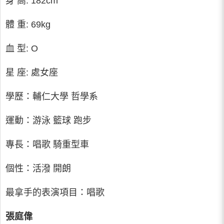
身 高: 182cm
體 重: 69kg
血 型: O
星 座: 處女座
學歷：輔仁大學 哲學系
運動：游泳 籃球 跑步
專長：唱歌 騎重型車
個性：活潑 開朗
最拿手的表演項目：唱歌
張庭偉