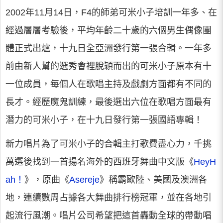
2002年11月14日，F4的師弟可米小子培訓一年多、在
經過層層考驗後，平均年齡二十歲的六個男生偶像團
體正式出爐，十九日全亞洲發行第一張合輯。一年多
前由新人幫的選秀會裡脫穎而出的可米小子原本有十
一位成員，每個人在歌唱主持及戲劇方面都有不同的
長才。經歷魔鬼訓練，最後選出六位在歌唱方面最有
潛力的可米小子，在十九日發行第一張國語專輯！
新力唱片為了可米小子的合輯主打歌費盡心力，千挑
萬選後找到一首揚名海外的西班牙舞曲中文版《
HeyH
ah！
》，原曲《
Asereje
》稱霸歐陸、美國及澳洲各
地，連續數周占據各大舞曲排行榜冠軍，並在各地引
起流行風潮。唱片公司希望把這首轟動全球的帶動唱