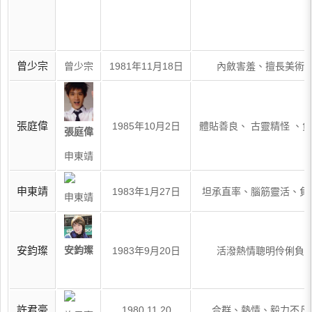
曾少宗
曾少宗
1981年11月18日
內斂害羞、擅長美術
張庭偉
1985年10月2日
體貼善良、 古靈精怪 、
張庭偉
申東靖
申東靖
1983年1月27日
坦承直率、腦筋靈活、負
申東靖
安鈞璨
安鈞璨
1983年9月20日
活潑熱情聰明伶俐負
許君豪
1980.11.20
合群、熱情、毅力不凡