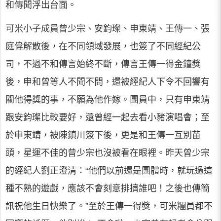
和傳聞浮出台面。
可米小子成員曾少宗、安鈞璨、申東靖、王傳一、張
庭偉解散後，在不同領域發展，也簽了不同經紀公
司，不過不和傳言始終不斷，傳言王傳一得金鐘獎
後，申和曾等人不聞不問，還被經紀人下令不回響有
關他得獎的事，不願為他作嫁。團員中，只有申東靖
跟安鈞璨比較要好，還曾經一起去看小豬演唱會；至
於申東靖，被陳鎮川簽下後，更是和王傳一互別苗
頭，星運不佳的曾少宗也沒被看在眼裡。昨天曾少宗
的經紀人劉正澄清：“他們以前還是團體時，就玩過這
種不熟的遊戲，應該不會刻意排擠誰吧！之後也傳簡
訊祝他生日快樂了。”至於王傳一得獎，可米糰員都不