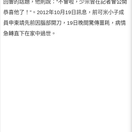
回響的話題，他則說：“不會啦，少宗曾在記者會公開
恭喜他了！”。2012年10月19日訊息，前可米小子成
員申東靖先前因腦部開刀，19日晚間驚傳噩耗，病情
急轉直下在家中過世。