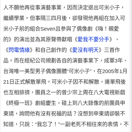
人不願他再從事演藝事業，因而決定退出可米小子，
繼續學業。但事隔三四月後，卻發現他再組在加入可
米小子前的組合Seven且參與了偶像劇《嗨！親愛
的》的演出並為其原聲帶獻唱《
愛我不要分手
》、
《
閃電情緣
》和自己創作的《
愛沒有明天
》三首作
品。而在經紀公司規劃各自的演藝事業下，成軍3年、
台灣唯一美型男子偶像團體“可米小子”，在2005年1月
21日正式解散單飛。可米小子因不和解散，連單飛後
也互相排擠，團員之一的曾少宗上周在八大電視新戲
《終極一班》劇組慶生，碰上到八大錄像的前團員申
東靖，詢問他有沒有祝福的話？沒想到申東靖卻裝不
知道，只說：“我忘了！”一副老死不相往來的表情，不