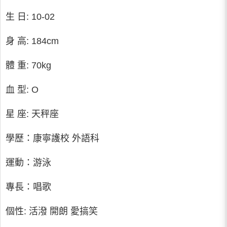
生 日: 10-02
身 高: 184cm
體 重: 70kg
血 型: O
星 座: 天秤座
學歷：康寧護校 外語科
運動：游泳
專長：唱歌
個性: 活潑 開朗 愛搞笑