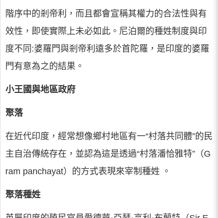
階序中的剎帝利，而且都會宣稱其權力的合法性與有
效性，即使實際上未必如此。尼泊爾的種姓制度與印
度不同:婆羅門與剎帝利遠多於首陀羅，是印度的婆羅
門有意為之的結果。
小王國與地區政府
聚落
在近代印度，經常想像鄉村地區有一“村落共同體”的民
主自治傳統存在，並認為這是透過“村落潘恰雅特”（G
ram panchayat）的方式表現來宰制種姓 。
聚落種姓
英屬印度的殖民官員愛德華·亞瑟·亨利·布蘭特（Sir E