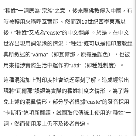
“種姓”一詞原為“宗族”之意 ，後來隨佛教傳入中國，有
時被轉用來稱呼瓦爾那 。然而到19世紀西學東漸以
後，“種姓”又成為“caste”的中文翻譯 。於是，在中文
世界出現用詞混淆的情況：“種姓”既可以是指印度教經
典所敘述的“vārna”（即瓦爾那，原義是顏色），也被
用來指涉實際生活中運作的“Jāti”（即種姓制度）。
這種混淆加上對印度社會缺乏深刻了解，造成經常出
現將“瓦爾那”誤認為實際的種姓制度之情形 。為了避
免上述的混亂情形，部分學者根據“caste”的發音採用
“卡斯特”這項新翻譯，試圖取代傳統上使用的“種姓”一
詞，然而使用度上仍不及後者普遍。