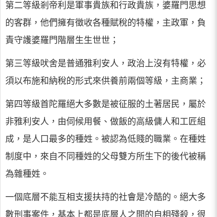
第二等級剎帝利是軍事貴族和行政貴族，婆羅門思想
的客群，他們擁有徵收各種賦稅的特權，主政軍，負
責守護婆羅門階層生生世世；
第三等級吠舍是普通雅利安人，政治上沒有特權，必
須以布施和納稅的形式來供養前兩個等級，主商業；
第四等級首陀羅絕大多數是被征服的土著居民，屬於
非雅利安人，由伺候用餐、做飯的高級傭人和工匠組
成，是人口最多的種姓。被認為低賤的職業。在種姓
制度中，來自不同種姓的父母雙方所生下的後代被稱
為雜種姓。
一個底層不能互相支援扶持的社會是冷酷的。絕大多
數刑事案件，基本上都是底層人之間的自相殘殺，很