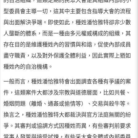
的自治組織，這類定期的民眾大會是其組織內部的小
型委員會主導一切，這其中主要包含指導大會的流程
與出面解決爭端。即使如此，種姓潘恰雅特卻非少數
人壟斷的體系，而是一種由多元權威構成的組織，其
存在目的是維護種姓內的習慣與和諧，促使內部成員
盡守職責，以及對外保護全體利益，因此實際上猶如
種姓內的自治機構。
一般而言，種姓潘恰雅特會出面調查各種有爭議的案
件，這類案件大都涉及宗教與道德層面，比如共餐、
婚姻問題（離婚、通姦或偷情等）、交易與殺牛等。
換言之，種姓潘恰雅特大都裁決與官方法庭無關的紛
爭。其審判或協調方式因種姓而異，有些審判前要求
當事人發誓與接受試煉，有些采大會全體或內部委員