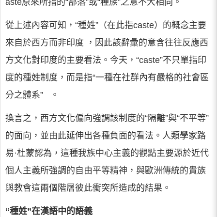
aste原來所指的“部落”或“種族”之意不大相同。
從上述內容可知，“種姓”（在此指caste）的概念主要
來自於西方而非印度 ，因此該辭彙的意含往往反應西
方文化對印度的主要看法。今天，“caste”不只單指印
度的種姓制度，而是指“一種在社群內有嚴格的社會區
分之體系” 。
換言之，西方文化偏向強調該制度的“隔離”與“不平等”
的面向，並由此延伸出各種負面的看法。人類學家路
易·杜蒙認為，這種我族中心主義的觀點主要源於近代
個人主義所強調的自由平等精神，與歐洲傳統的貴族
與教會這兩個階層彼此衝突所造成的結果。
“種姓”在漢語中的語義