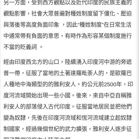
另一方面，受到西方觀點以及近代印度的民族主義的
觀點影響，社會大眾普遍對種姓制度留下僵化、壓迫
與落後等高度負面印象 ，因此“種姓制度”在日常生活
中通常帶有負面的意思，有時作為形容某個制度施行
不當的貶義詞 。
經由印度西北方的山口，陸續湧入印度河中游的旁遮
普一帶，征服了當地的土著達羅毗荼人的，是歐羅巴
人種地中海類型的的雅利安人。約公元前2500年，印
度河流域開始出現一些小國。後來，來自中亞自稱雅
利安人的部落侵入古代印度。征服當地居民並把他們
變為奴隸，先後在印度河流域和恆河流域建立起奴隸
制國家，經過幾個世紀的武力擴張，雅利安人逐步征