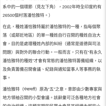
系中的一個環節（見左下角），2002年時全印度約有
26500個村落潘恰雅特。）
在此，種姓潘恰雅特屬於潘恰雅特的一種，指每個聚
落（或鄰近地區）的單一種姓自行召開的種姓自治大
會，目的是處理種姓內部的糾紛（通常是道德與司法
問題）與對外的聯合行動。一般而言，只有在“有永久
潘恰雅特的種姓”才會有常態的潘恰雅特籌備組織，以
及負責籌備召開會議、紀錄與通知當事人等事務的執
事。
潘恰雅特（पंचायती）原為“五”之意，意即由少數專家與
地方領袖召開的小型會議。該辭彙可泛各種地方社會