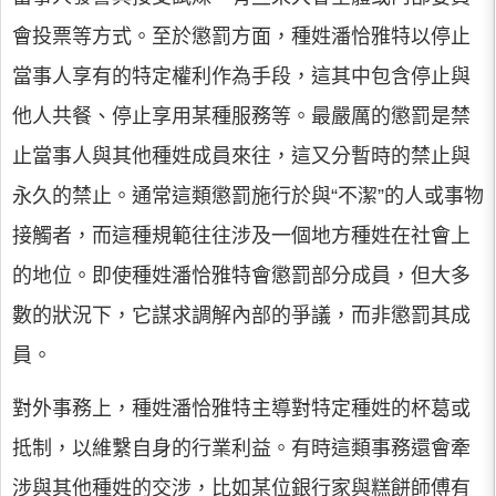
會投票等方式。至於懲罰方面，種姓潘恰雅特以停止
當事人享有的特定權利作為手段，這其中包含停止與
他人共餐、停止享用某種服務等。最嚴厲的懲罰是禁
止當事人與其他種姓成員來往，這又分暫時的禁止與
永久的禁止。通常這類懲罰施行於與“不潔”的人或事物
接觸者，而這種規範往往涉及一個地方種姓在社會上
的地位。即使種姓潘恰雅特會懲罰部分成員，但大多
數的狀況下，它謀求調解內部的爭議，而非懲罰其成
員。
對外事務上，種姓潘恰雅特主導對特定種姓的杯葛或
抵制，以維繫自身的行業利益。有時這類事務還會牽
涉與其他種姓的交涉，比如某位銀行家與糕餅師傅有