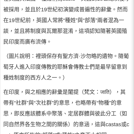
被採用，並且於19世紀初演變成普遍性的辭彙。然而
在19世紀前，英國人常將“種姓”與“部落”兩者混為一
談，並且將制度與瓦爾那混淆，這項認知隨著英國殖
民印度而廣布流傳。
（圖片說明：裡頭保存有聖方濟·沙勿略的遺物。隨葡
萄牙人進入印度傳教的耶穌會傳教士們是最早留意到
種姓制度的西方人之一。）
在印度，與之相應的辭彙是闍提（梵文：जाति），其
帶有“社群”與“次社群”的意思，也略帶有“物種”的意
思，即反應該體系中聚落、定居群體與彼此分工（如
同自然界各生物之間的關係）的意涵，這與castas或c