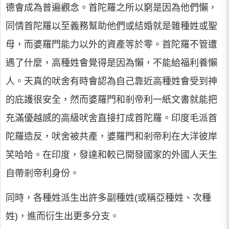
德會成為普遍觀念。首陀羅之所以窮是因為他們懶，
同情首陀羅以至義務幫助他們或結婚就是雜種姓或聖
母，而婆羅門能力以外的資產等於零。首陀羅不管遭
遇了什麼，高種姓會覺得是因為懶，不能給福利養懶
人。天真的吠舍有時會認為自己靠近高種姓會受到神
的庇護很安全，然而婆羅門和剎帝利一紙文書就能把
充滿優越感的高級吠舍直接打成首陀羅。印度毛派首
陀羅造反，吠舍被共產，婆羅門和剎帝利在大洋彼岸
笑哈哈。在印度，發達和較已開發國家的外國人天生
自帶剎帝利身份。
同時，各種姓派生出許多副種姓(或稱亞種姓、次種
姓)，進而衍生出更多分支。