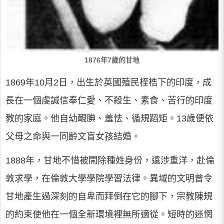
1876年7歲的甘地
1869年10月2日，出生於英國殖民桎梏下的印度，成
長在一個虔誠信奉仁愛、不殺生、素食、苦行的印度
教的家庭。他自幼靦腆、羞怯、循規蹈矩。13歲便依
父母之命與一同齡文盲女孩結婚。
1888年，甘地不惜被開除種姓身份，遠涉重洋，赴倫
敦求學，在倫敦大學學院學習法律。異域的文明曾令
甘地產生過深刻的自卑而拜倒在它的腳下，宗教陳規
的約束使他在一個全新環境裡無所適從。短時的迷惘