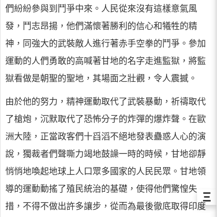
們紛紛參與到鬥爭中來。人民從來沒有這樣意氣風
發，鬥志昂揚，他們滿懷著勝利的信心和犧牲的精
神，同強大的武裝敵人進行著赤手空拳的鬥爭。參加
運動的人們勇敢的高喊著甘地的名字走進監獄，將監
獄看做是朝聖的聖地，其場面之壯觀，令人震撼。
由於他的努力，精神運動取代了武裝暴動，祈禱取代
了槍炮，沉默取代了恐怖分子的炸彈的爆炸聲。在歐
洲大陸，正當政客們十舀滔不絕地發表蠱惑人心的演
說，獨裁者們聲嘶力竭地鼓譟一時的時候，甘地卻靜
悄悄地喚起地球上人口眾多國家的人民民眾。甘地領
導的運動動搖了殖民統治的基礎，使得他們驚惶失
Ξ
措，不得不做出許多讓步，從而為最後徹底取得印度