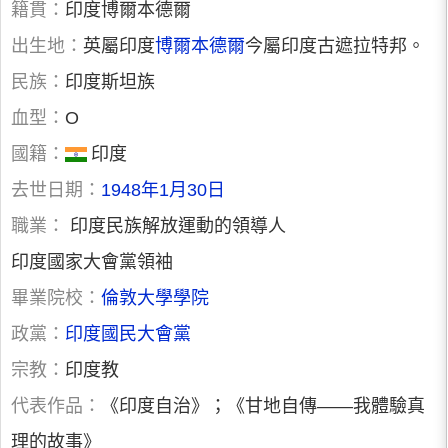
籍貫：
印度博爾本德爾
出生地：
英屬印度
博爾本德爾
今屬印度古遮拉特邦。
民族：
印度斯坦族
血型：
O
國籍：
印度
去世日期：
1948年1月30日
職業：
印度民族解放運動的領導人
印度國家大會黨領袖
畢業院校：
倫敦大學學院
政黨：
印度國民大會黨
宗教：
印度教
代表作品：
《印度自治》；《甘地自傳——我體驗真
理的故事》