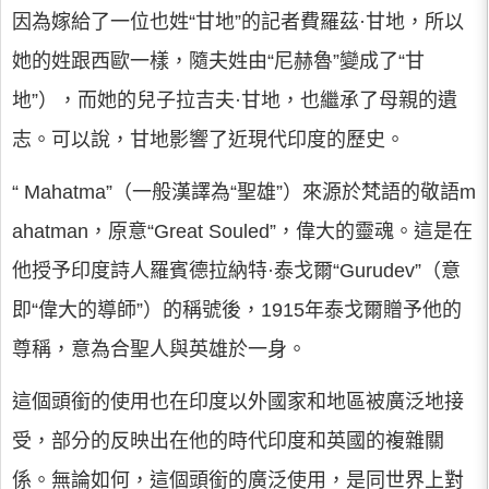
因為嫁給了一位也姓“甘地”的記者費羅茲·甘地，所以
她的姓跟西歐一樣，隨夫姓由“尼赫魯”變成了“甘
地”），而她的兒子拉吉夫·甘地，也繼承了母親的遺
志。可以說，甘地影響了近現代印度的歷史。
“ Mahatma”（一般漢譯為“聖雄”）來源於梵語的敬語m
ahatman，原意“Great Souled”，偉大的靈魂。這是在
他授予印度詩人羅賓德拉納特·泰戈爾“Gurudev”（意
即“偉大的導師”）的稱號後，1915年泰戈爾贈予他的
尊稱，意為合聖人與英雄於一身。
這個頭銜的使用也在印度以外國家和地區被廣泛地接
受，部分的反映出在他的時代印度和英國的複雜關
係。無論如何，這個頭銜的廣泛使用，是同世界上對