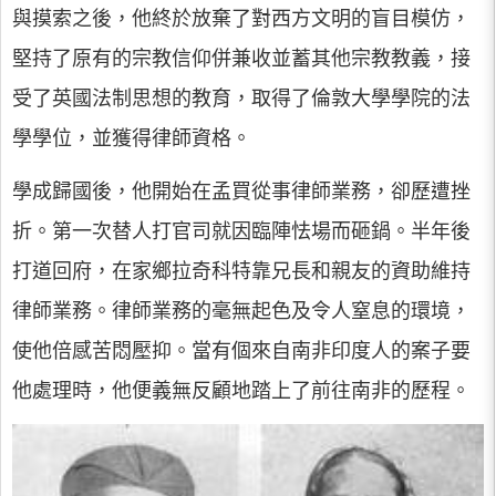
與摸索之後，他終於放棄了對西方文明的盲目模仿，
堅持了原有的宗教信仰併兼收並蓄其他宗教教義，接
受了英國法制思想的教育，取得了倫敦大學學院的法
學學位，並獲得律師資格。
學成歸國後，他開始在孟買從事律師業務，卻歷遭挫
折。第一次替人打官司就因臨陣怯場而砸鍋。半年後
打道回府，在家鄉拉奇科特靠兄長和親友的資助維持
律師業務。律師業務的毫無起色及令人窒息的環境，
使他倍感苦悶壓抑。當有個來自南非印度人的案子要
他處理時，他便義無反顧地踏上了前往南非的歷程。