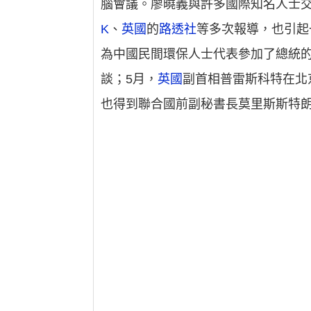
腦會議。廖曉義與許多國際知名人士
K
、
英國
的
路透社
等多次報導，也引起
為中國民間環保人士代表參加了總統的圓
談；5月，
英國
副首相普雷斯科特在北
也得到聯合國前副秘書長莫里斯斯特