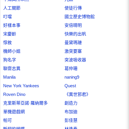
人工關節
使徒行傳
叮噹
國立歷史博物館
好樣本事
安倍晴明
宋慶齡
快樂的出帆
惇敘
曼黛瑪璉
機師小姐
激突要塞
狗名字
突波吸收器
聊齋志異
葛仲珊
Manila
naning9
New York Yankees
Quest
Roven Dino
《異世邪君》
克里斯蒂亞諾·羅納爾多
創造力
單機遊戲網
布加迪
帕可
彭佳慧
斷翅的蝴蝶
林逢春