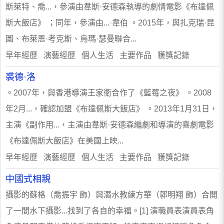
斯萊特、喬...，參演由韋斯·安德森執導的劇情電影《布達佩
斯大飯店》 ；同年，參演由...·韋伯 。2015年，與扎克瑞·昆
圖、布萊恩·考克斯、烏瑪·瑟曼聯合...
早年經歷 演藝經歷 個人生活 主要作品 獲獎記錄
裘德·洛
。2007年，與香港導演王家衛合作了《藍莓之夜》 。2008
年2月...，確認加盟《布達佩斯大飯店》 。2013年1月31日，
主演《副作用...，主演由韋斯·安德森編劇和導演的喜劇電影
《布達佩斯大飯店》在美國上映...
早年經歷 演藝經歷 個人生活 主要作品 獲獎記錄
中國式相親
攝影的蘇格（喬振宇 飾）與潛水教練方華（郭明翔 飾）合開
了一間水下攝影...找到了各自的幸福。[1] 演職員表演員表角