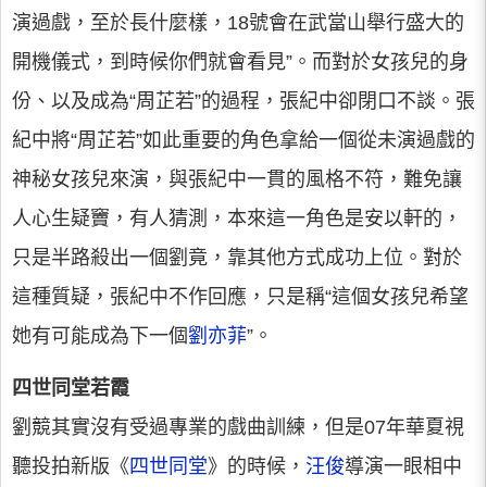
演過戲，至於長什麼樣，18號會在武當山舉行盛大的
開機儀式，到時候你們就會看見”。而對於女孩兒的身
份、以及成為“周芷若”的過程，張紀中卻閉口不談。張
紀中將“周芷若”如此重要的角色拿給一個從未演過戲的
神秘女孩兒來演，與張紀中一貫的風格不符，難免讓
人心生疑竇，有人猜測，本來這一角色是安以軒的，
只是半路殺出一個劉竟，靠其他方式成功上位。對於
這種質疑，張紀中不作回應，只是稱“這個女孩兒希望
她有可能成為下一個
劉亦菲
”。
四世同堂若霞
劉競其實沒有受過專業的戲曲訓練，但是07年華夏視
聽投拍新版《
四世同堂
》的時候，
汪俊
導演一眼相中