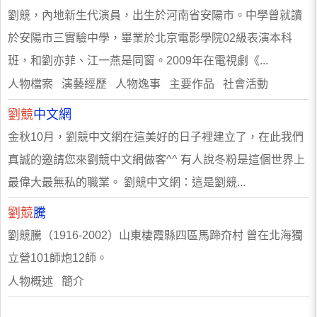
劉競，內地新生代演員，出生於河南省安陽市。中學曾就讀
於安陽市三實驗中學，畢業於北京電影學院02級表演本科
班，和劉亦菲、江一燕是同窗。2009年在電視劇《...
人物檔案 演藝經歷 人物逸事 主要作品 社會活動
劉競
中文網
金秋10月，劉競中文網在這美好的日子裡建立了，在此我們
真誠的邀請您來劉競中文網做客^^ 有人說冬粉是這個世界上
最偉大最無私的職業。 劉競中文網：這是劉競...
劉競
騰
劉競騰（1916-2002）山東棲霞縣四區馬蹄夼村 曾在北海獨
立營101師炮12師。
人物概述 簡介