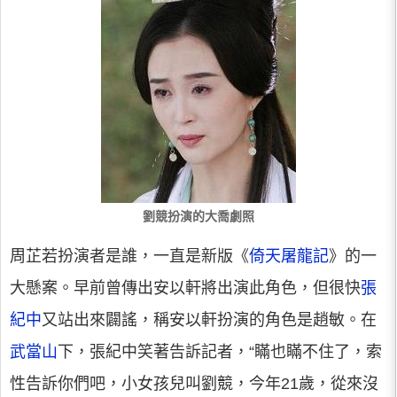
劉競扮演的大喬劇照
周芷若扮演者是誰，一直是新版《
倚天屠龍記
》的一
大懸案。早前曾傳出安以軒將出演此角色，但很快
張
紀中
又站出來闢謠，稱安以軒扮演的角色是趙敏。在
武當山
下，張紀中笑著告訴記者，“瞞也瞞不住了，索
性告訴你們吧，小女孩兒叫劉競，今年21歲，從來沒