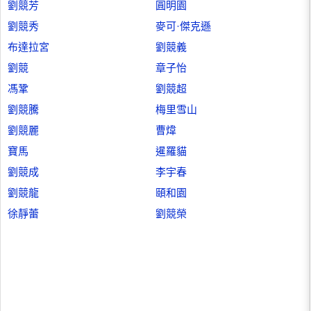
劉競芳
圓明園
劉競秀
麥可·傑克遜
布達拉宮
劉競義
劉競
章子怡
馮鞏
劉競超
劉競騰
梅里雪山
劉競麗
曹煒
寶馬
暹羅貓
劉競成
李宇春
劉競龍
頤和園
徐靜蕾
劉競榮