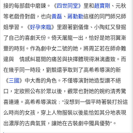
接的每部戲中磨鍊。《
四世同堂》
里和
趙寶剛
、元秋
等老戲骨對戲，也向
黃磊
、
蔣勤勤
這樣的同門師兄師
姐學習。《
好孕來臨
》里跟著劉儀偉、小陶虹又發掘
了自己的喜劇天份。倚天屠龍一出，恰好是她羽翼漸
豐的時刻。作為劇中女二號的她，將周芷若在師命難
違與 情感糾葛間的痛苦與抉擇體現得淋漓盡致。而
在幾乎同一時段，劉競還爭取到了高希希導演的新
《
三國
》中大喬的角色。不僅導演對她造型讚不絕
口，定妝照公布於眾以後，觀眾也對她的婉約清秀驚
喜連連。高希希導演說﹕“沒想到一個平時著裝打扮這
么時尚的女孩，穿上人物服裝以後能恰如其分地表現
出濃厚的古典氣質，讓她在古裝劇中獨具優勢”。