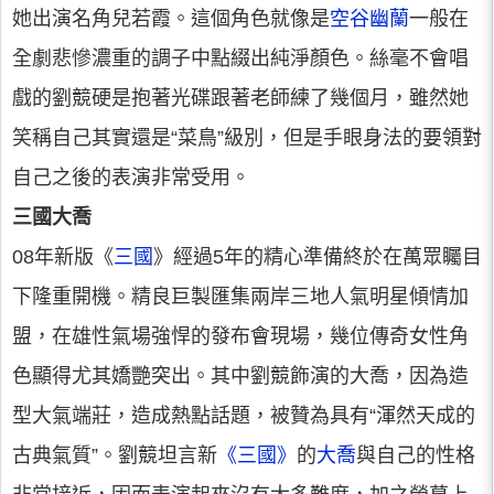
她出演名角兒若霞。這個角色就像是
空谷幽蘭
一般在
全劇悲慘濃重的調子中點綴出純淨顏色。絲毫不會唱
戲的劉競硬是抱著光碟跟著老師練了幾個月，雖然她
笑稱自己其實還是“菜鳥”級別，但是手眼身法的要領對
自己之後的表演非常受用。
三國大喬
08年新版《
三國
》經過5年的精心準備終於在萬眾矚目
下隆重開機。精良巨製匯集兩岸三地人氣明星傾情加
盟，在雄性氣場強悍的發布會現場，幾位傳奇女性角
色顯得尤其嬌艷突出。其中劉競飾演的大喬，因為造
型大氣端莊，造成熱點話題，被贊為具有“渾然天成的
古典氣質”。劉競坦言新
《三國》
的
大喬
與自己的性格