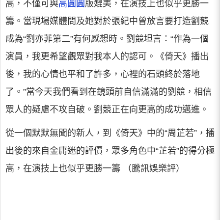
高，不僅可與
高圓圓
版媲美，在演技上也似乎更勝一
籌。當現場媒體問及她對於張紀中曾放言要打造劉競
成為“劉亦菲第二”有何感想時。劉競坦言：“作為一個
演員，我更希望觀眾對我本人的認可。《倚天》播出
後，我的心情也平和了許多，心裡的石頭終於落地
了。”當今天我們看到在鏡頭前自信滿滿的劉競，相信
眾人的疑慮不攻自破。劉競正在向更高的成功邁進。
從一個默默無聞的新人，到《倚天》中的“周芷若”，播
出後的來自金庸迷的評價，眾多角色中“芷若”的得分極
高，在演技上也似乎更勝一籌 （騰訊娛樂評）