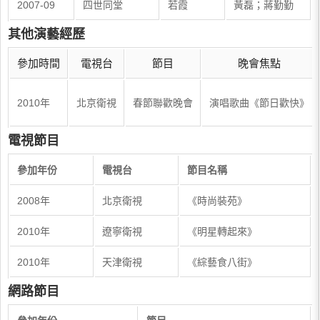
2007-09
四世同堂
若霞
黃磊；蔣勤勤
其他演藝經歷
參加時間
電視台
節目
晚會焦點
2010年
北京衛視
春節聯歡晚會
演唱歌曲《節日歡快》
電視節目
參加年份
電視台
節目名稱
​2008年
​北京衛視
​《時尚裝苑》
​2010年
​遼寧衛視
​《明星轉起來》
​2010年
​天津衛視
​《綜藝食八街》
網路節目