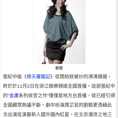
劉競
張紀中版《
倚天屠龍記
》從開拍就被炒的沸沸揚揚，
終於於11月2日在浙江娛樂頻道全國首播。這部張紀中
的“
金庸
系列收官之作”僅僅是地方台首播，就已經引得
全國觀眾熱議不斷。劇中扮演周芷若的劉競更憑藉此
次出演從演藝新人躥升國內紅星。在北京潮流之地三