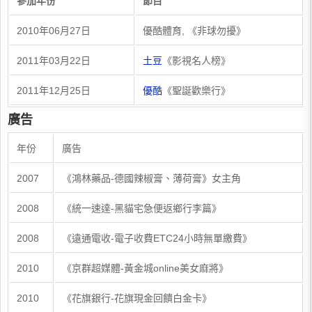
參加年份
節目
​2010年06月27日
​優酷體育, 《非球勿擾》
​2011年03月22日
土豆
《影視名人榜》
​2011年12月25日
優酷
《聖誕歡樂行》
廣告
​年份
廣告​
​2007
​《鴻林藥品-德國辣椒膏、薄荷膏》女主角
​2008
​《統一速達-黑貓宅急便返鄉行李篇》
​2008
​《遠通電收-電子收費ETC24小時無單繳費》
​2010
​《京群超媒體-黃金城online美女麻將》
​2010
​《花旗銀行-花旗現金回饋白金卡》