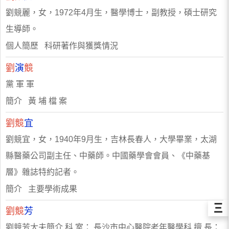
劉競麗，女，1972年4月生，醫學博士，副教授，碩士研究
生導師。
個人簡歷 科研著作與獲獎情況
劉
演
競
黨 軍 軍
簡介 黃 埔 檔 案
劉競
宜
劉競宜，女，1940年9月生，吉林長春人，大學畢業，太湖
縣醫藥公司副主任、中藥師。中國藥學會會員、《中藥基
層》雜誌特約記者。
簡介 主要學術成果
Ξ
劉競
芳
劉競芳大夫簡介 科 室： 長沙市中心醫院老年醫學科 擅 長：