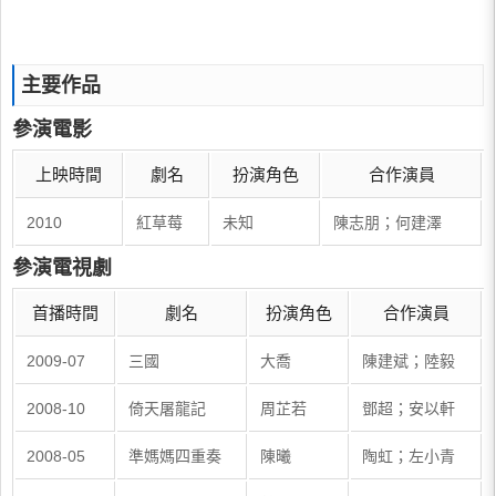
主要作品
參演電影
上映時間
劇名
扮演角色
合作演員
2010
紅草莓
未知
陳志朋；何建澤
參演電視劇
首播時間
劇名
扮演角色
合作演員
2009-07
三國
大喬
陳建斌；陸毅
2008-10
倚天屠龍記
周芷若
鄧超；安以軒
2008-05
準媽媽四重奏
陳曦
陶虹；左小青