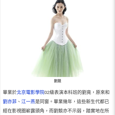
劉競
畢業於
北京電影學院
02級表演本科班的劉竟，原來和
劉亦菲
、
江一燕
是同窗。畢業幾年，這些新生代都已
經在影視圈嶄露頭角，而劉競亦不示弱，踏實地在所