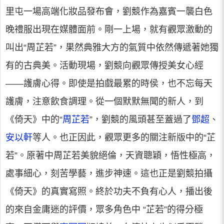
里屯一場高端化妝品發布會，劉競作為嘉賓一襲白色
晚禮服出現在媒體面前。剛一上場，就有觀眾激動的
叫出“周芷若”，果然典雅大方的氣質中依然傳遞著她獨
有的古典美。活動現場，劉競向觀眾傳授美女心經
——護膚心得。即使是拍戲最累的時侯，也不忘每天
護膚，注意飲食調理。從一個默默無聞的新人，到
《倚天》中的“
周芷若
”，劉競的風頭甚至蓋過了
鄧超
、
安以軒
等人。也正因此，觀眾更多的關注新版中的“芷
若”。原著中周芷若美貌絕倫，天資聰穎，悟性極高，
處事細心，刻苦學藝，進步神速。這也正是劉競拍攝
《倚天》的真實寫照。終於功夫不負有心人，播出後
的來自金庸迷的評價，眾多角色中 “芷若”的得分極