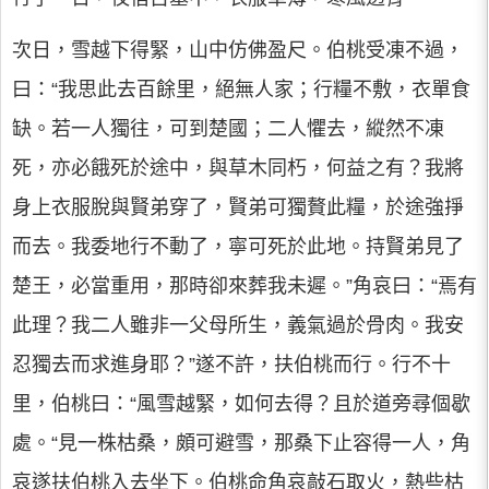
次日，雪越下得緊，山中仿佛盈尺。伯桃受凍不過，
曰：“我思此去百餘里，絕無人家；行糧不敷，衣單食
缺。若一人獨往，可到楚國；二人懼去，縱然不凍
死，亦必餓死於途中，與草木同朽，何益之有？我將
身上衣服脫與賢弟穿了，賢弟可獨贅此糧，於途強掙
而去。我委地行不動了，寧可死於此地。持賢弟見了
楚王，必當重用，那時卻來葬我未遲。”角哀曰：“焉有
此理？我二人雖非一父母所生，義氣過於骨肉。我安
忍獨去而求進身耶？”遂不許，扶伯桃而行。行不十
里，伯桃曰：“風雪越緊，如何去得？且於道旁尋個歇
處。“見一株枯桑，頗可避雪，那桑下止容得一人，角
哀遂扶伯桃入去坐下。伯桃命角哀敲石取火，熱些枯