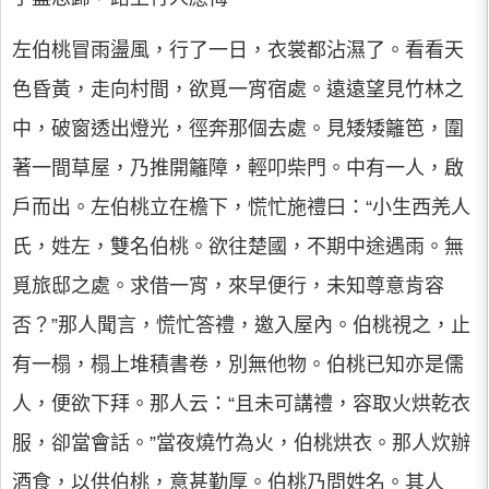
左伯桃冒雨盪風，行了一日，衣裳都沾濕了。看看天
色昏黃，走向村間，欲覓一宵宿處。遠遠望見竹林之
中，破窗透出燈光，徑奔那個去處。見矮矮籬笆，圍
著一間草屋，乃推開籬障，輕叩柴門。中有一人，啟
戶而出。左伯桃立在檐下，慌忙施禮曰：“小生西羌人
氏，姓左，雙名伯桃。欲往楚國，不期中途遇雨。無
覓旅邸之處。求借一宵，來早便行，未知尊意肯容
否？”那人聞言，慌忙答禮，邀入屋內。伯桃視之，止
有一榻，榻上堆積書卷，別無他物。伯桃已知亦是儒
人，便欲下拜。那人云：“且未可講禮，容取火烘乾衣
服，卻當會話。”當夜燒竹為火，伯桃烘衣。那人炊辦
酒食，以供伯桃，意甚勤厚。伯桃乃問姓名。其人