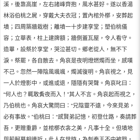
溪，後靠高崖，左右諸峰齊抱，風水甚好。遂以香湯
林浴伯桃之屍，穿戴大夫衣冠；置內棺外槨，安葬起
墳；四周築牆栽樹；離墳一十步建享堂；塑伯桃儀
容；立華表，柱上建牌額；牆側蓋瓦屋，令人看守。
造畢，設祭於享堂，哭泣甚切。鄉老從人，無不下
淚。祭罷，各自散去。角哀是夜明燈燃燭而坐，感嘆
不己。忽然一陣陰風颯颯，燭滅復明。角哀視之，見
一人於燈影中，或進或退，隱隱有哭聲。角哀叱曰：
“何人也？輒敢夤夜而入！”其人不言。角哀起而視之，
乃伯桃也。角哀大驚問曰：“兄陰靈不遠，今來見弟，
必有事故。”伯桃曰：“感賢弟記憶，初登仕路，奏請葬
吾，更贈重爵，並棺槨衣衾之美，凡事十全。但墳地
與荊軻墓相連近，此人在世時，為刺秦王不中被戮，