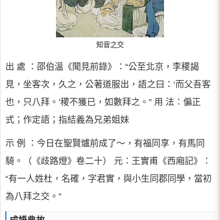
知音之交
出 處 ：邵伯溫《聞見前錄》：“公至北京，李稷謁
見，坐客次，久之，公著道服出，語之曰：‘而父吾客
也，只八拜。’稷不獲已，如數拜之。” 用 法：偏正
式；作定語；指結義為兄弟姐妹
示 例 ：今日在聖賢爐前成了～，有福同享，有馬同
騎。（《歧路燈》卷二十） 元：王實甫《西廂記》：
“有一人姓杜，名確，字君實，與小生同郡同學，當初
為八拜之交。”