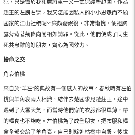
犯，只是懾於我和廉將軍一文一武保護著趙國，作為
趙王的左膀右臂，我又怎能因私人的小小恩怨而不顧
國家的江山社稷呢?”廉頗聽說後，非常慚愧，便袒胸
露背背著荊條向藺相如請罪。從此，他們便成了同生
死共患難的好朋友，齊心為國效力。
捨命之交
角哀伯桃
來自於“羊左”的典故有一個感人的故事。春秋時有左伯
桃與羊角哀兩人相識，結伴去楚國求見楚莊王，途中
遇到了大雪天氣，而當時他們穿的衣服都很單薄，帶
的糧食也不夠吃。左伯桃為了成全朋友，把衣服和糧
食全部交給了羊角哀，自己則躲進枯樹中自殺。後世