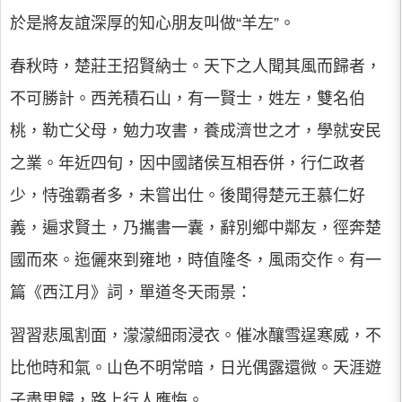
於是將友誼深厚的知心朋友叫做“羊左”。
春秋時，楚莊王招賢納士。天下之人聞其風而歸者，
不可勝計。西羌積石山，有一賢士，姓左，雙名伯
桃，勒亡父母，勉力攻書，養成濟世之才，學就安民
之業。年近四旬，因中國諸侯互相吞併，行仁政者
少，恃強霸者多，未嘗出仕。後聞得楚元王慕仁好
義，遍求賢土，乃攜書一囊，辭別鄉中鄰友，徑奔楚
國而來。迤儷來到雍地，時值隆冬，風雨交作。有一
篇《西江月》詞，單道冬天雨景：
習習悲風割面，濛濛細雨浸衣。催冰釀雪逞寒威，不
比他時和氣。山色不明常暗，日光偶露還微。天涯遊
子盡思歸，路上行人應悔。