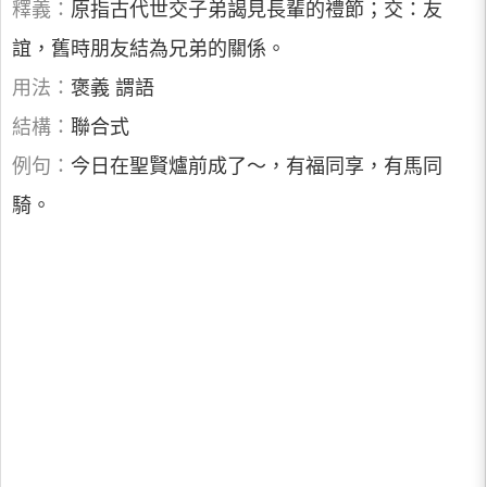
釋義：
原指古代世交子弟謁見長輩的禮節；交：友
誼，舊時朋友結為兄弟的關係。
用法：
褒義 謂語
結構：
聯合式
例句：
今日在聖賢爐前成了～，有福同享，有馬同
騎。