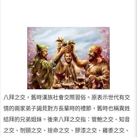
八拜之交，舊時漢族社會交際習俗。原表示世代有交
情的兩家弟子謁見對方長輩時的禮節，舊時也稱異姓
結拜的兄弟姐妹。後來八拜之交指：管鮑之交、知音
之交、刎頸之交、捨命之交、膠漆之交、雞黍之交、