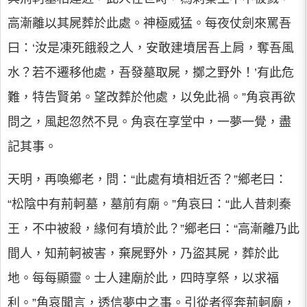
高漸離以其屍葬於此處。神極威猛。每夜仗劍來罵吾
曰：‘汝是凍死餓殺之人，安敢建墳居吾上肩，奪吾風
水？若不遷移他處，吾發墓取屍，擲之野外！’有此危
難，特告賢弟。望改葬於他處，以免此禍。”角哀再欲
問之，風起忽然不見。角哀在享堂中，一夢一覺，盡
記其事。
天明，再喚鄉老，問：“此處有墳相近否？”鄉老曰：
“松陰中有荊軻墓，墓前有廟。”角哀曰：“此人昔刺秦
王，不中被殺，緣何有墳於此？”鄉老曰：“高漸離乃此
間人，知荊軻被害，棄屍野外，乃盜其屍，葬於此
地。每每顯靈。士人建廟於此，四時享祭，以求福
利。”角哀聞言，透信夢中之事。引從者徑奔荊軻廟，