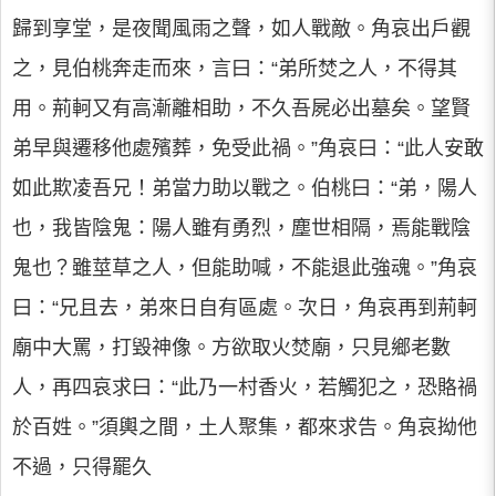
歸到享堂，是夜聞風雨之聲，如人戰敵。角哀出戶觀
之，見伯桃奔走而來，言曰：“弟所焚之人，不得其
用。荊軻又有高漸離相助，不久吾屍必出墓矣。望賢
弟早與遷移他處殯葬，免受此禍。”角哀曰：“此人安敢
如此欺凌吾兄！弟當力助以戰之。伯桃曰：“弟，陽人
也，我皆陰鬼：陽人雖有勇烈，塵世相隔，焉能戰陰
鬼也？雖莖草之人，但能助喊，不能退此強魂。”角哀
曰：“兄且去，弟來日自有區處。次日，角哀再到荊軻
廟中大罵，打毀神像。方欲取火焚廟，只見鄉老數
人，再四哀求曰：“此乃一村香火，若觸犯之，恐賂禍
於百姓。”須輿之間，土人聚集，都來求告。角哀拗他
不過，只得罷久