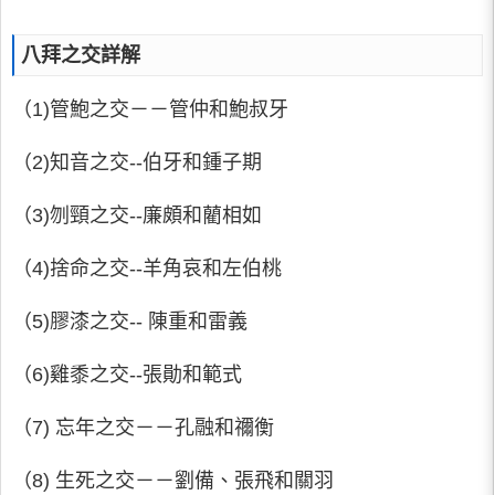
八拜之交詳解
（1)管鮑之交－－管仲和鮑叔牙
（2)知音之交--伯牙和鍾子期
（3)刎頸之交--廉頗和藺相如
（4)捨命之交--羊角哀和左伯桃
（5)膠漆之交-- 陳重和雷義
（6)雞黍之交--張勛和範式
（7) 忘年之交－－孔融和禰衡
（8) 生死之交－－劉備、張飛和關羽