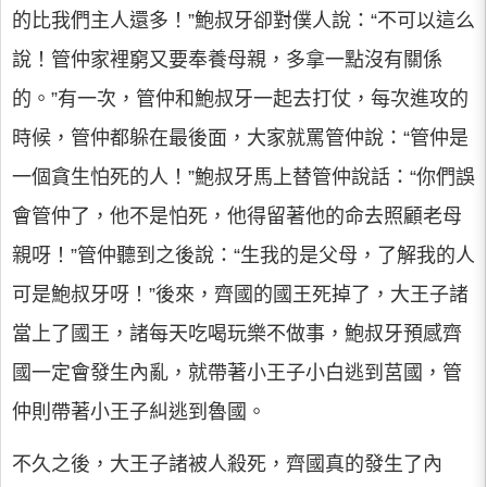
的比我們主人還多！”鮑叔牙卻對僕人說：“不可以這么
說！管仲家裡窮又要奉養母親，多拿一點沒有關係
的。”有一次，管仲和鮑叔牙一起去打仗，每次進攻的
時候，管仲都躲在最後面，大家就罵管仲說：“管仲是
一個貪生怕死的人！”鮑叔牙馬上替管仲說話：“你們誤
會管仲了，他不是怕死，他得留著他的命去照顧老母
親呀！”管仲聽到之後說：“生我的是父母，了解我的人
可是鮑叔牙呀！”後來，齊國的國王死掉了，大王子諸
當上了國王，諸每天吃喝玩樂不做事，鮑叔牙預感齊
國一定會發生內亂，就帶著小王子小白逃到莒國，管
仲則帶著小王子糾逃到魯國。
不久之後，大王子諸被人殺死，齊國真的發生了內