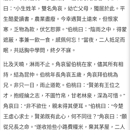
曰：“小生姓羊，雙名角哀，幼亡父母，獨居於此。平
生酷愛讀書，農業盡廢。今幸遇賢土遠來，但恨家
寒，乏物為款，伏乞恕罪。”伯桃曰：“陰雨之中，得蒙
遮蔽，事兼一飲一食，感佩何忘！”當夜，二人抵足而
眠，共話胸中學問，終夕不寐。
比及天曉，淋雨不止。角哀留伯桃在家，儘其所有相
持，結為昆仲。伯桃年長角哀五歲，角哀拜伯桃為
兄。非只一日，雨止道乾。伯桃曰：“賢弟有王位之
才，抱經綸之志，不圖竹帛，甘老林泉，深為可惜。”
角哀曰：“非不欲仕，親未得其便耳。”伯桃曰：“今楚
王虛心求士，賢弟既有此心，何不同往？”角哀曰：“願
從兄長之命。”遂收拾些小路費糧米，棄其茅屋，二人