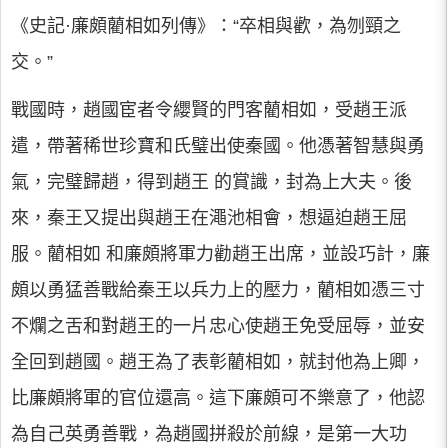
《史記·廉頗藺相如列傳》：“卒相與歡，為刎頸之
交。”
戰國時，趙國宦者令纓賢的門客藺相如，受趙王派
遣，帶著稀世珍寶和氏璧出使秦國。他憑著智慧與勇
氣，完璧歸趙，得到趙王 的賞識，封為上大夫。後
來，秦王又提出與趙王在澠池相會，想逼迫趙王屈
服。藺相如 和廉頗將軍力勸趙王出席，並設巧計，廉
頗以勇猛善戰給秦王以兵力上的壓力，藺相如憑三寸
不爛之舌和對趙王的一片忠心使趙王免受屈辱，並安
全回到趙國。趙王為了表彰藺相如，就封他為上卿，
比廉頗將軍的官位還高。這下廉頗可不樂意了，他認
為自己英勇善戰，為趙國拼殺於前線，是第一大功