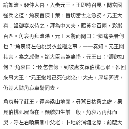
論如流。裴仲大喜，入奏元王，王即時召見，問富國
強兵之道。角哀首陳十策，旨切當世之急務。元王大
喜！設御宴以侍之，拜為中大夫，賜黃金百兩，彩緞
百匹。角哀再拜流涕，元王大驚而問曰：“卿痛哭者何
也？”角哀將左伯桃脫衣並糧之事，一一奏知。元王聞
其言，為之感傷。諸大臣旨為痛惜。元王曰：“卿欲如
何？”角哀曰：“臣乞告假，到彼處安葬伯桃己畢，卻回
來事大王。”元王遂贈己死伯桃為中大夫，厚賜葬資，
仍差人隨角哀車騎同去。
角哀辭了莊王，徑奔梁山地面，尋舊日枯桑之處。果
見伯桃死屍尚在，顏貌如生前一般。角哀乃再拜而
哭，呼左右喚集鄉中父老，卜地於浦塘之原：前臨大