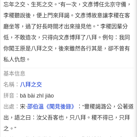
忘年之交、生死之交。”有一次，文彥博任北京守備，
李稷聽說後，便上門來拜謁。文彥博故意讓李稷在客
廳坐等，過了好長時間才出來接見他。” 李稷因輩分
低，不敢造次，只得向文彥博拜了八拜。例句：我同
你闖王原是八拜之交，後來雖然各行其是，卻不曾有
私人仇怨。
基本信息
名稱：
八拜之交
拼音：
bā bài zhī jiāo
出處：
宋·
邵伯溫
《聞見後錄》
：“豐稷謁潞公，公著道
出，語之曰：汝父吾客也，只八拜。稷不得已，只拜
之。”