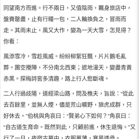
同望南方而進。行不兩日，又值陰雨，羈身旅店中，
盤賚罄盡，止有行糧一包，二人輪換負之，冒雨而
走。其雨未止，風又大作，變為一天大雪，怎見得？
你看：
風添雪冷，雪趁風威。紛紛柳絮狂飄，片片鵝毛亂
葬。團空攪陣，不分南北西東；遮地漫天，變盡青黃
赤黑。探梅詩窖多清趣，路上行人慾斷魂。
二人行過歧陽，道經梁山路，問及樵夫，旨說：“從此
去百餘里，並無人煙，儘是荒山曠野，狼虎成群，只
好休去。”伯桃與角哀曰：“賢弟心下如何？”角哀曰：
“自古道生育命。既然到此，只顧前進，休生退悔。”又
行了一日，夜宿古墓中，衣服單薄，寒風透骨。