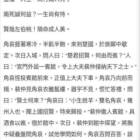
兩死誠何益？一生尚有恃。
賢哉左伯桃！隕命成人美。
角哀捱著寒冷，半飢半飽，來到楚國，於旅鄖中歇
定。次日入城，問人曰：“楚君招賢，何由而進？”人
曰：“宮門外設一賓館，令上大夫裴仲接納天下之士。”
角哀徑投賓館前來，正值上大夫下車。角哀乃向前而
揖，裴仲見角哀衣雖藍縷，器宇不見，慌忙答禮，問
曰：“賢士何來？”角哀曰：“小生姓羊，雙名角哀，雍
州人也。聞上國招賢，特來歸投。”裴仲邀人賓館，具
酒食以進，宿於館中。次日，裴仲到館中探望，將胸
中疑義盤問角哀，試他學問如何。角哀百問百答，談