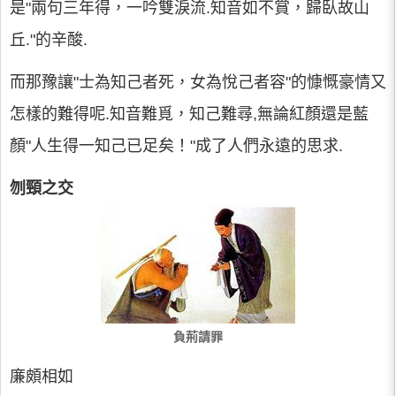
是"兩句三年得，一吟雙淚流.知音如不賞，歸臥故山
丘."的辛酸.
而那豫讓"士為知己者死，女為悅己者容"的慷慨豪情又
怎樣的難得呢.知音難覓，知己難尋,無論紅顏還是藍
顏"人生得一知己已足矣！"成了人們永遠的思求.
刎頸之交
負荊請罪
廉頗相如