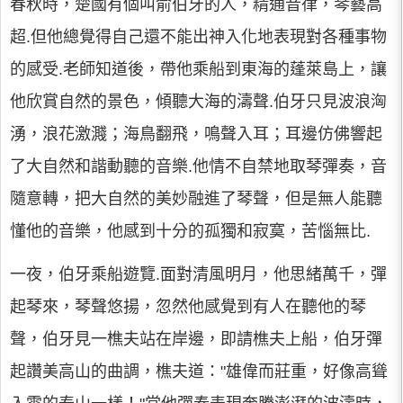
春秋時，楚國有個叫俞伯牙的人，精通音律，琴藝高
超.但他總覺得自己還不能出神入化地表現對各種事物
的感受.老師知道後，帶他乘船到東海的蓬萊島上，讓
他欣賞自然的景色，傾聽大海的濤聲.伯牙只見波浪洶
湧，浪花激濺；海鳥翻飛，鳴聲入耳；耳邊仿佛響起
了大自然和諧動聽的音樂.他情不自禁地取琴彈奏，音
隨意轉，把大自然的美妙融進了琴聲，但是無人能聽
懂他的音樂，他感到十分的孤獨和寂寞，苦惱無比.
一夜，伯牙乘船遊覽.面對清風明月，他思緒萬千，彈
起琴來，琴聲悠揚，忽然他感覺到有人在聽他的琴
聲，伯牙見一樵夫站在岸邊，即請樵夫上船，伯牙彈
起讚美高山的曲調，樵夫道："雄偉而莊重，好像高聳