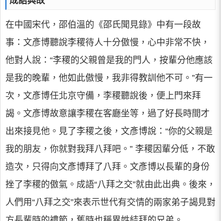
成語典故
在中國宋代，邵伯溫的《邵氏聞見錄》中有一段故
事：文彥博聽說李稷待人十分傲慢，心中非常不快，
他對人說：“李稷的父親曾是我的門人，按輩分他應該
是我的晚輩，他如此傲慢，我非得教訓他不可。”有一
次，文彥博任北京守備，李稷聽說後，便上門來拜
謁。文彥博故意讓李稷在客廳坐等，過了好長時間才
出來接見他。見了李稷之後，文彥博說：“你的父親是
我的朋友，你就對我拜八拜吧。” 李稷因輩分低，不敢
造次，只得向文彥博拜了八拜。文彥博以長輩的身份
挫了李稷的傲氣。成語“八拜之交”就由此出典。後來，
人們用“八拜之交”來表示世代有交情的兩家弟子謁見對
方長輩時的禮節，舊時也稱異姓結拜的兄弟。