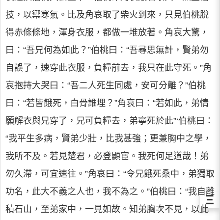
技，以禦寒氣。比及角哀取了柴火到來，只見伯桃脫
得赤條條地，渾身衣服，都做一堆放著。角哀大驚，
曰：“吾兄何為如此？”伯桃曰：“吾尋思無計，賢弟勿
自誤了，速穿此衣服，負糧前去，我只在此守死。”角
哀抱持大哭曰：“吾二人死生同處，安可分離？”伯桃
曰：“若皆餓死，白骨誰埋？”角哀曰：“若如此，弟情
願解衣與兄穿了，兄可負糧去，弟寧死於此”‘伯桃曰：
“我平生多病，賢弟少壯，比我甚強；更兼胸中之學，
我所不及。若見楚君，必登顯宦。我死何足道哉！弟
勿久滯，可宜速往。”角哀曰：“令兄餓死桑中，弟獨取
功名，此大不義之人也，我不為之。”伯桃曰：“我自離
Ξ
積石山，至弟家中，一見如故。知弟胸次不見，以此