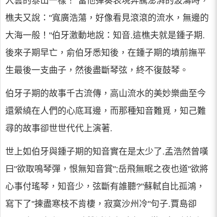
入雲的泰山一樣！"當他彈奏表現奔騰澎湃的波濤時，
樵夫又說："寬廣浩蕩，好像看見滾滾的流水，無邊的
大海一般！"伯牙激動地說：知音.這樵夫就是鍾子期.
後來子期早亡，俞伯牙悉知後，在鍾子期的墳前撫平
生最後一支曲子，然後盡斷琴弦，終不復鼓琴。
伯牙子期的故事千古流傳，高山流水的美妙樂曲至今
還縈繞在人們的心底耳邊，而那種知音難覓，知己難
尋的故事卻世世代代上演著.
世上如伯牙與鍾子期的知音實在是太少了.孟浩然曾嘆
曰"欲取鳴琴彈，恨無知音賞";岳飛無眠之夜也道"欲將
心事付瑤琴，知音少，弦斷有誰聽?"蘇軾自比孤鴻，
寫下了"揀盡寒枝不肯棲，寂寞沙州冷"句子.賈島卻