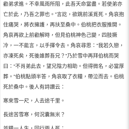
勸弟求進。不幸風雨所阻，此吾天命當盡。若使弟亦
亡於此，乃吾之罪也。”言訖，欲跳前溪覓死。角哀抱
住痛哭，將衣擁護，再扶至桑中。伯桃把衣服推開。
角哀再欲上前勸解時，但見伯桃神色己變，四肢撅
冷，一不能言，以手揮令去。角哀尋思：“我若久戀，
亦凍死矣，死後誰葬吾兄？”乃於雪中再拜伯桃而哭
曰：“不肖弟此去，望兄陰力相助。但得微名，必當厚
葬。”伯桃點頭半答，角哀取了衣糧，帶泣而去。伯桃
死於桑中。後人有詩讚云：
寒來雪一尺，人去途千里。
長途苦雪寒，何況囊無米？
並糧一人生，同行兩人死；