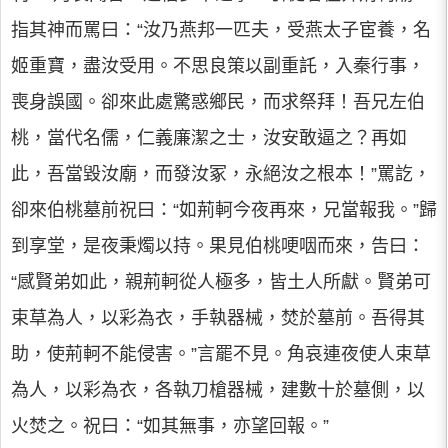
指其神而罵曰：“汝乃燕邦一匹夫，受燕太子宦養，名
姬重寶，盡汝受用。不思良策以副重託，入秦行事，
喪身誤國。卻來此處驚惑鄉民，而求祭拜！吾兄左伯
桃，當代名儒，仁義廉潔之士，汝安敢逼之？再如
此，吾當毀汝廟，而發汝冢，永絕汝之根本！”罵訖，
卻來伯桃墓前祝曰：“如荊軻今夜再來，兄當報我。”歸
到享堂，是夜秉燭以持。果見伯桃哽咽而來，告曰：
“感賢弟如此，親荊軻從人極多，皆土人所獻。賢弟可
束草為人，以彩為衣，手執器械，焚於墓前。吾得其
助，使荊軻不能侵害。”言罷不見。角哀連夜使人束草
為人，以彩為衣，各執刀槍器械，建數十於墓側，以
火焚之。祝曰：“如其無事，亦望回報。”