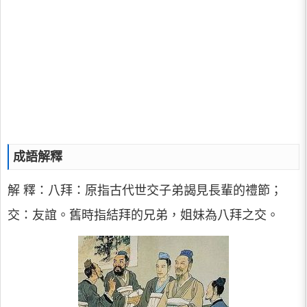
成語解釋
解 釋：八拜：原指古代世交子弟謁見長輩的禮節；
交：友誼。舊時指結拜的兄弟，姐妹為八拜之交。