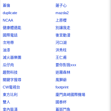
蓋倫
蓮子心
duplicate
mazda2
NCAA
上原櫻
健康體適能
別讓我走
國際電話
後宮動漫
次地帶
河口湖
油漆
洪秀柱
滅火器樂團
王仁甫
瓜仔肉
要你對我xxx
趨勢科技
迷霧森林
關鍵字搜尋
風獅爺
CW電視台
footprint
東方比利
廈門高崎國際機場
雙人
國泰杯
室內裝潢
蓋斑鬥魚