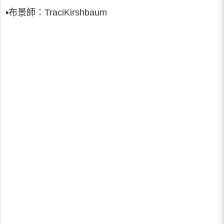
▪布景師：TraciKirshbaum