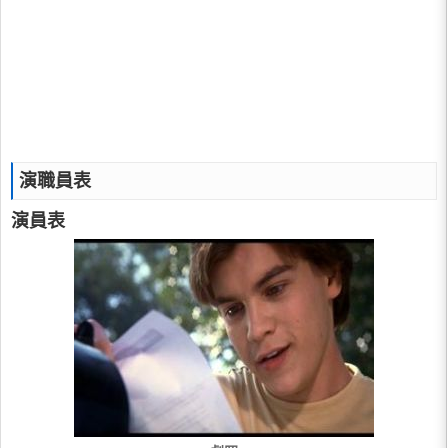
演職員表
演員表