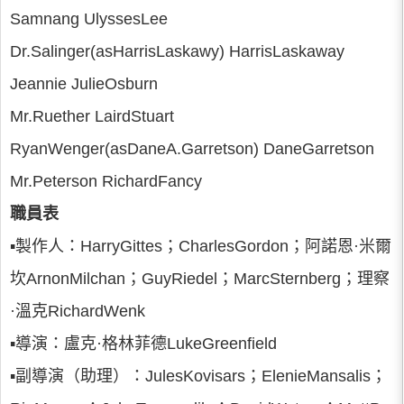
Samnang UlyssesLee
Dr.Salinger(asHarrisLaskawy) HarrisLaskaway
Jeannie JulieOsburn
Mr.Ruether LairdStuart
RyanWenger(asDaneA.Garretson) DaneGarretson
Mr.Peterson RichardFancy
職員表
▪製作人：HarryGittes；CharlesGordon；阿諾恩·米爾
坎ArnonMilchan；GuyRiedel；MarcSternberg；理察
·溫克RichardWenk
▪導演：盧克·格林菲德LukeGreenfield
▪副導演（助理）：JulesKovisars；ElenieMansalis；