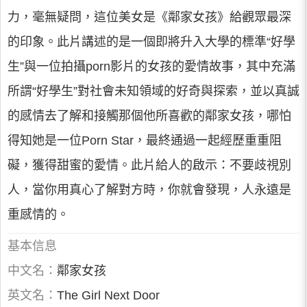
力，毫無疑問，這位美女是《鄰家女孩》給觀眾最深
的印象。此片講述的是一個即將升入大學的標準“好學
生”與一位拍攝porn影片的女孩的愛情故事，其中充滿
所謂“好學生”對社會未知領域的好奇與探索，並以真誠
的感情去了解和接觸那個他所喜歡的鄰家女孩，哪怕
得知她是一位Porn Star，最終通過一起經歷重重阻
礙，獲得甜蜜的愛情。此片給人的啟示：不要歧視別
人，當你用真心了解對方時，你就會發現，人永遠是
重感情的。
基本信息
中文名：
鄰家女孩
英文名：
The Girl Next Door