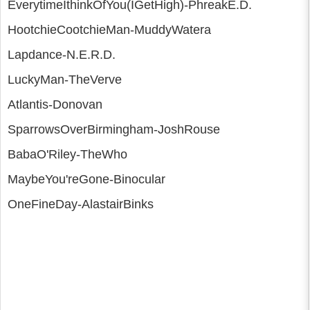
EverytimeIthinkOfYou(IGetHigh)-PhreakE.D.
HootchieCootchieMan-MuddyWatera
Lapdance-N.E.R.D.
LuckyMan-TheVerve
Atlantis-Donovan
SparrowsOverBirmingham-JoshRouse
BabaO'Riley-TheWho
MaybeYou'reGone-Binocular
OneFineDay-AlastairBinks