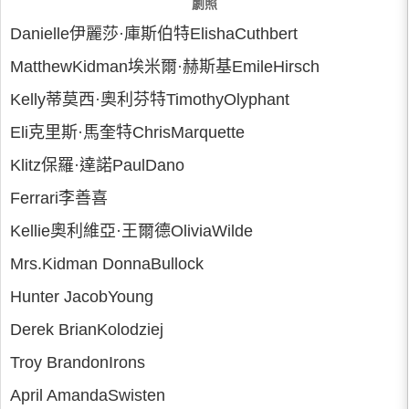
劇照
Danielle伊麗莎·庫斯伯特ElishaCuthbert
MatthewKidman埃米爾·赫斯基EmileHirsch
Kelly蒂莫西·奧利芬特TimothyOlyphant
Eli克里斯·馬奎特ChrisMarquette
Klitz保羅·達諾PaulDano
Ferrari李善喜
Kellie奧利維亞·王爾德OliviaWilde
Mrs.Kidman DonnaBullock
Hunter JacobYoung
Derek BrianKolodziej
Troy BrandonIrons
April AmandaSwisten