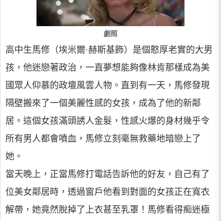
劇照
高中生馬修（埃米爾·赫斯基飾）是個憨厚老實的大男
孩，他迷戀著政治，一直夢想能夠像林肯那樣成為美
國眾人仰慕的政壇風雲人物。直到有一天，馬修發現
隔壁搬來了一個美麗性感的女孩，成為了他的新鄰
居。這個女孩滿頭誘人金髮，性感火爆的身材幾乎令
所有男人都會噴血，馬修立刻毫無救藥地暗戀上了
她。
當天晚上，正當馬修打電話告訴他的好友，自己有了
位美女鄰居時，透過窗戶他看到對面的女孩正在寬衣
解帶，她竟然脫掉了上衣甚至乳罩！馬修看得痴迷極