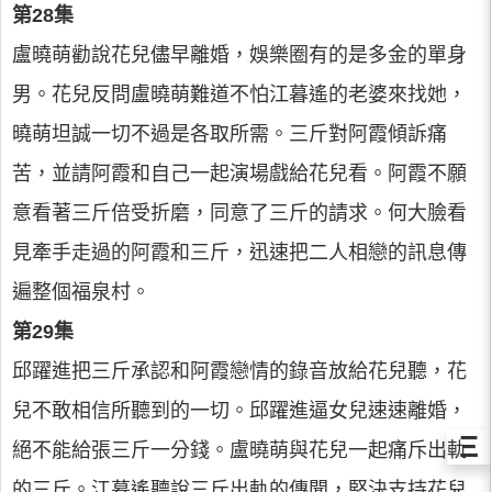
第28集
盧曉萌勸說花兒儘早離婚，娛樂圈有的是多金的單身
男。花兒反問盧曉萌難道不怕江暮遙的老婆來找她，
曉萌坦誠一切不過是各取所需。三斤對阿霞傾訴痛
苦，並請阿霞和自己一起演場戲給花兒看。阿霞不願
意看著三斤倍受折磨，同意了三斤的請求。何大臉看
見牽手走過的阿霞和三斤，迅速把二人相戀的訊息傳
遍整個福泉村。
第29集
邱躍進把三斤承認和阿霞戀情的錄音放給花兒聽，花
兒不敢相信所聽到的一切。邱躍進逼女兒速速離婚，
Ξ
絕不能給張三斤一分錢。盧曉萌與花兒一起痛斥出軌
的三斤。江暮遙聽說三斤出軌的傳聞，堅決支持花兒