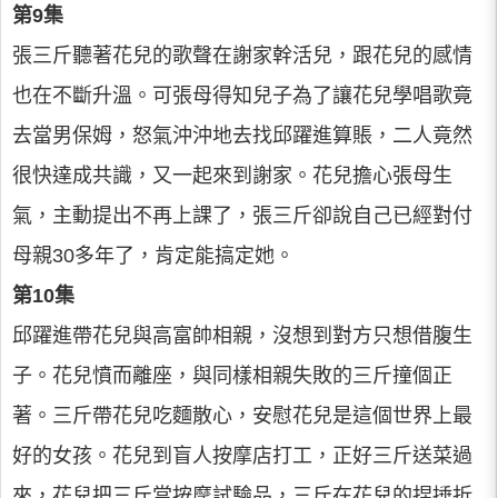
第9集
張三斤聽著花兒的歌聲在謝家幹活兒，跟花兒的感情
也在不斷升溫。可張母得知兒子為了讓花兒學唱歌竟
去當男保姆，怒氣沖沖地去找邱躍進算賬，二人竟然
很快達成共識，又一起來到謝家。花兒擔心張母生
氣，主動提出不再上課了，張三斤卻說自己已經對付
母親30多年了，肯定能搞定她。
第10集
邱躍進帶花兒與高富帥相親，沒想到對方只想借腹生
子。花兒憤而離座，與同樣相親失敗的三斤撞個正
著。三斤帶花兒吃麵散心，安慰花兒是這個世界上最
好的女孩。花兒到盲人按摩店打工，正好三斤送菜過
來，花兒把三斤當按摩試驗品，三斤在花兒的捏捶折