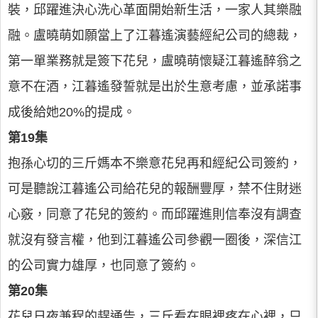
裝，邱躍進決心洗心革面開始新生活，一家人其樂融
融。盧曉萌如願當上了江暮遙演藝經紀公司的總裁，
第一單業務就是簽下花兒，盧曉萌懷疑江暮遙醉翁之
意不在酒，江暮遙發誓就是出於生意考慮，並承諾事
成後給她20%的提成。
第19集
抱孫心切的三斤媽本不樂意花兒再和經紀公司簽約，
可是聽說江暮遙公司給花兒的報酬豐厚，禁不住財迷
心竅，同意了花兒的簽約。而邱躍進則信奉沒有調查
就沒有發言權，他到江暮遙公司參觀一圈後，深信江
的公司實力雄厚，也同意了簽約。
第20集
花兒日夜兼程的趕通告，三斤看在眼裡疼在心裡，只