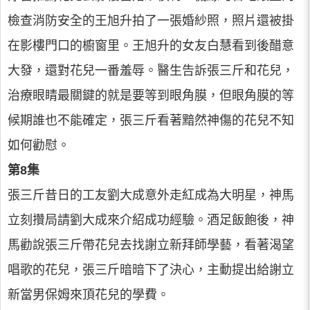
檢查消防安全的王旭升拍了一張婚紗照，照片還被掛
在影樓門口的櫥窗里。王旭升的女友白慧看到後醋意
大發，還對花兒一番羞辱。醫生告訴張三斤和花兒，
治療眼睛最關鍵的就是要等到眼角膜，但眼角膜的等
候期誰也不能確定，張三斤看著黯然神傷的花兒不知
如何勸慰。
第8集
張三斤昔日的工友劉大成意外走紅成為大明星，神馬
立刻攢局請劉大成來介紹成功經驗。酒足飯飽後，神
馬勸說張三斤帶花兒去找謝立新拜師學藝，看著渴望
唱歌的花兒，張三斤暗暗下了決心，主動提出給謝立
新當男保姆來頂花兒的學費。