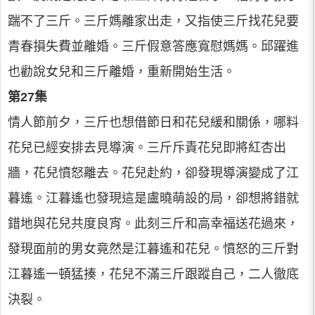
踹不了三斤。三斤媽離家出走，又指使三斤找花兒要
青春損失費並離婚。三斤假意答應寬慰媽媽。邱躍進
也勸說女兒和三斤離婚，重新開始生活。
第27集
情人節前夕，三斤也想借節日和花兒緩和關係，哪料
花兒已經安排去見導演。三斤斥責花兒即將紅杏出
牆，花兒憤怒離去。花兒赴約，卻發現導演變成了江
暮遙。江暮遙也發現這是盧曉萌設的局，卻想將錯就
錯地與花兒共度良宵。此刻三斤和高幸福送花過來，
發現面前的男女竟然是江暮遙和花兒。憤怒的三斤對
江暮遙一頓猛揍，花兒不滿三斤跟蹤自己，二人徹底
決裂。