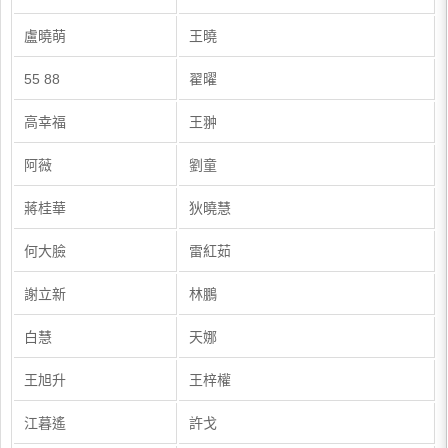
盧曉萌
王曉
55 88
翟曜
高幸福
王翀
阿薇
劉童
蔣桂華
狄曉慧
何大臉
雷紅茹
謝立新
林鵬
白慧
天娜
王旭升
王梓權
江暮遙
許戈