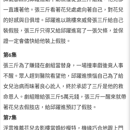
一直護著他。張三斤看著花兒處處向著自己，對花兒
的好感與日俱增。邱躍進以跳樓來威脅張三斤給自己
裝假肢，張三斤只得又給邱躍進寫了一張欠條，並保
證一定會儘快給他裝上假肢。
第6集
張三斤為了賺錢在劇組當替身，一場撞車戲後竟人事
不醒。眾人趕到醫院看望他，邱躍進懊惱自己為了給
女兒治病而昧著良心訛人，終於承認了三斤是他的救
命恩人。劇組贈給張三斤5萬元錢，張三斤一醒來就帶
著花兒去假肢店，給邱躍進預訂了假肢。
第7集
浮雲推薦花兒去影樓當婚紗模特，機緣巧合地跟上門