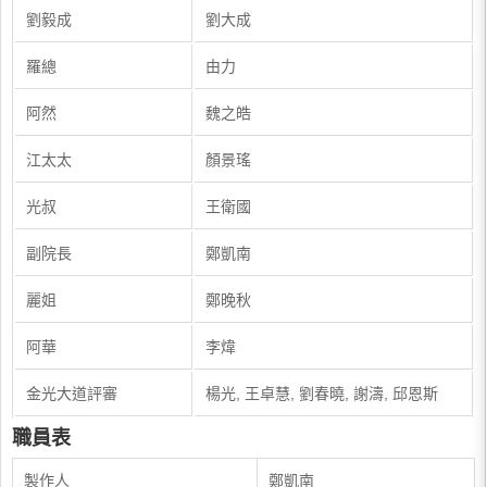
劉毅成
劉大成
羅總
由力
阿然
魏之皓
江太太
顏景瑤
光叔
王衛國
副院長
鄭凱南
麗姐
鄭晚秋
阿華
李煒
金光大道評審
楊光, 王卓慧, 劉春曉, 謝濤, 邱恩斯
職員表
製作人
鄭凱南