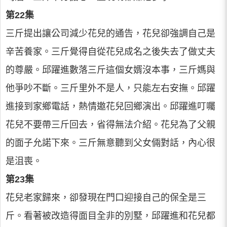
第22集
三斤提出讓公司減少花兒的通告，花兒卻強調自己是
辛苦養家。三斤覺得自從花兒成名之後失去了做丈夫
的尊嚴。邱躍進數落三斤這個女婿沒本事，三斤媽與
他爭吵不斷。三斤里外不是人，只能左右安撫。邱躍
進接到家鄉電話，熱情邀花兒回鄉演出。邱躍進叮囑
花兒不要帶三斤回去，省得無法介紹。花兒為了父親
的面子允諾下來。三斤無意聽到父女倆對話，內心很
是沮喪。
第23集
花兒老家歸來，卻發現在門口迎接自己的保全是三
斤。看著被改造得面目全非的別墅，邱躍進和花兒都