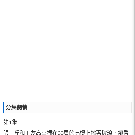
分集劇情
第1集
張三斤和工友高幸福在60層的高樓上擦著玻璃，卻看