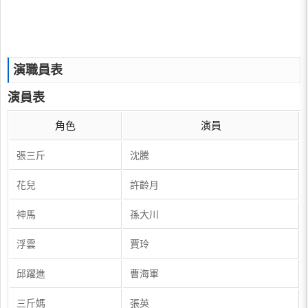
演職員表
演員表
角色
演員
張三斤
沈騰
花兒
許齡月
神馬
孫大川
浮雲
賈玲
邱躍進
曹海軍
三斤媽
張英