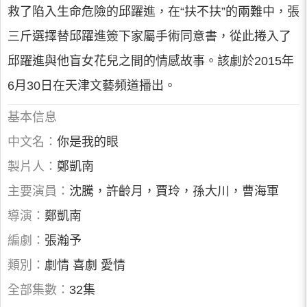
救了陷入生命危險的邱躍進，在“扶不扶”的兩難中，張
三斤選擇替邱躍進簽下家屬手術同意書，從此捲入了
邱躍進與他盲女花兒之間的情感故事。該劇於2015年
6月30日在天津文藝頻道播出。
基本信息
中文名：
你是我的眼
製片人：
鄭凱南
主要演員：
沈騰，許齡月，賈玲，孫大川，曹海軍
導演：
鄭凱南
編劇：
張瀚予
類別：
劇情 喜劇 愛情
全部集數：
32集