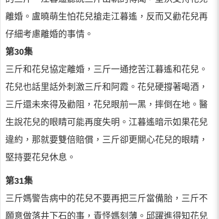
離婚。盧曉萌生怕花兒搶走江暮遙，反而又勸花兒再
仔細考慮離婚的事情。
第30集
三斤和花兒協定離婚，三斤一通挖苦江暮遙和花兒。
花兒也話里話外刺激三斤和阿霞。花兒硬撐著喝酒，
三斤還未來得及勸阻，花兒眼前一黑，摔倒在地。醫
生說花兒的眼睛可能再度失明。江暮遙暗示如果花兒
違約，那就要雙倍賠償，三斤卻更關心花兒的眼睛，
堅持要花兒休息。
第31集
三斤媽警告病中的花兒不要再把三斤當備胎，三斤不
願意做落井下石的事，責怪媽刻薄。邱躍進得知花兒