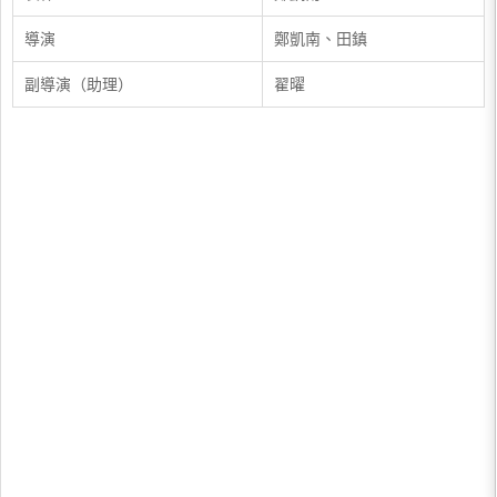
導演
鄭凱南、田鎮
副導演（助理）
翟曜