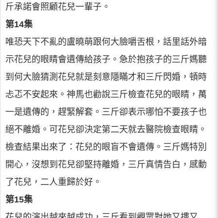
斤承諾會照顧花兒一輩子。
第14集
唯恐天下不亂的盧曉萌跟何大臉嚼舌根，話里話外暗
示花兒的眼睛會遺傳給孩子。急於抱孩子的三斤媽聽
到何大臉猜測花兒就是刻意隱瞞才和三斤閃婚，頓時
忐忑不安起來。神馬也勸說三斤檢查花兒的眼睛，萬
一是遺傳的，趕緊解套。三斤卻表示哪怕不要孩子也
絕不離婚。可花兒卻決定第二天就去醫院檢查眼睛。
檢查結果出來了：花兒的眼盲不會遺傳。三斤媽特別
開心，沒想到花兒卻堅持離婚，三斤真情告白，感動
了花兒，二人重歸於好。
第15集
花兒的演出越來越成功，三斤看到觀眾對她又摟又