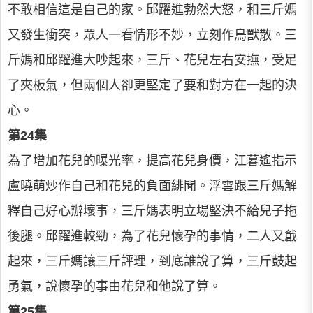
不敢相信這是自己的家。邱躍進勃然大怒，和三斤媽
又發生衝突，眾人一看情形不妙，立刻作鳥獸散。三
斤媽和邱躍進大吵起來，三斤、花兒左右安撫，受足
了夾板氣，但兩個人卻更堅定了要和對方在一起的決
心。
第24集
為了增加花兒的曝光率，提高花兒身價，江暮遙指示
盧曉萌炒作自己和花兒的負面緋聞。浮雲跟三斤媽解
釋自己好心辦壞事，三斤媽表明立場堅決不給兒子拖
後腿。邱躍進較勁，為了花兒懷孕的事情，二人又戧
起來，三斤媽讓三斤評理，到底誰說了算，三斤鼓起
勇氣，說懷孕的事由花兒和他說了算。
第25集