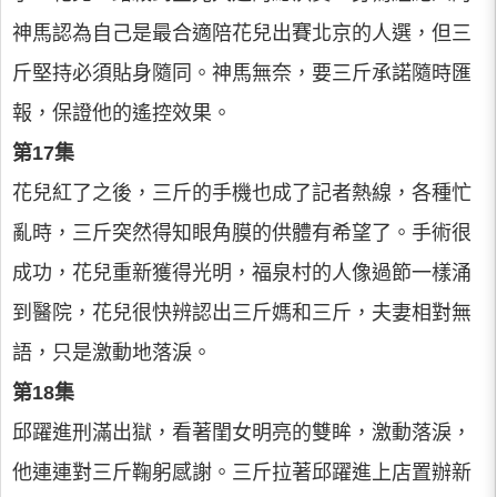
神馬認為自己是最合適陪花兒出賽北京的人選，但三
斤堅持必須貼身隨同。神馬無奈，要三斤承諾隨時匯
報，保證他的遙控效果。
第17集
花兒紅了之後，三斤的手機也成了記者熱線，各種忙
亂時，三斤突然得知眼角膜的供體有希望了。手術很
成功，花兒重新獲得光明，福泉村的人像過節一樣涌
到醫院，花兒很快辨認出三斤媽和三斤，夫妻相對無
語，只是激動地落淚。
第18集
邱躍進刑滿出獄，看著閨女明亮的雙眸，激動落淚，
他連連對三斤鞠躬感謝。三斤拉著邱躍進上店置辦新