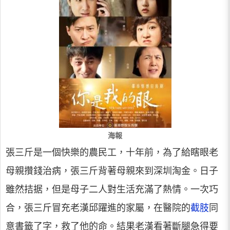
海報
張三斤是一個快樂的農民工，十年前，為了給瞎眼老
母親攢錢治病，張三斤背著母親來到深圳淘金。日子
雖然拮据，但是母子二人對生活充滿了熱情。一次巧
合，張三斤冒充老漢邱躍進的家屬，在醫院的
截肢
同
意書籤了字，救了他的命。結果老漢看著斷腿急得要