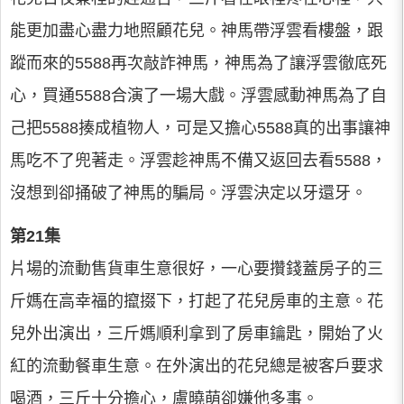
能更加盡心盡力地照顧花兒。神馬帶浮雲看樓盤，跟
蹤而來的5588再次敲詐神馬，神馬為了讓浮雲徹底死
心，買通5588合演了一場大戲。浮雲感動神馬為了自
己把5588揍成植物人，可是又擔心5588真的出事讓神
馬吃不了兜著走。浮雲趁神馬不備又返回去看5588，
沒想到卻捅破了神馬的騙局。浮雲決定以牙還牙。
第21集
片場的流動售貨車生意很好，一心要攢錢蓋房子的三
斤媽在高幸福的攛掇下，打起了花兒房車的主意。花
兒外出演出，三斤媽順利拿到了房車鑰匙，開始了火
紅的流動餐車生意。在外演出的花兒總是被客戶要求
喝酒，三斤十分擔心，盧曉萌卻嫌他多事。