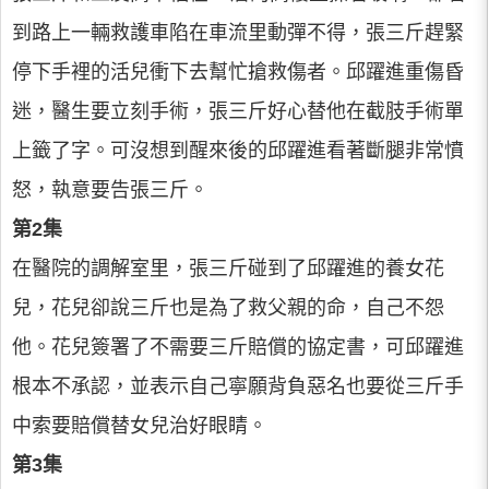
到路上一輛救護車陷在車流里動彈不得，張三斤趕緊
停下手裡的活兒衝下去幫忙搶救傷者。邱躍進重傷昏
迷，醫生要立刻手術，張三斤好心替他在截肢手術單
上籤了字。可沒想到醒來後的邱躍進看著斷腿非常憤
怒，執意要告張三斤。
第2集
在醫院的調解室里，張三斤碰到了邱躍進的養女花
兒，花兒卻說三斤也是為了救父親的命，自己不怨
他。花兒簽署了不需要三斤賠償的協定書，可邱躍進
根本不承認，並表示自己寧願背負惡名也要從三斤手
中索要賠償替女兒治好眼睛。
第3集