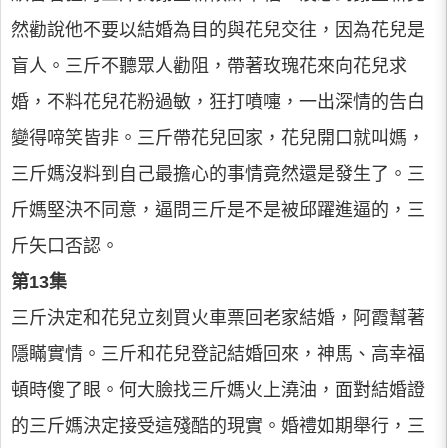
然勸說他不要以結婚為目的與花兒交往，因為花兒是
盲人。三斤不聽眾人勸阻，帶著玫瑰花來向花兒求
婚，不料花兒花粉過敏，狂打噴嚏，一出深情的告白
變得啼笑皆非。三斤帶花兒回家，花兒開口就叫媽，
三斤媽沒料到自己最擔心的事情竟然還是發生了。三
斤媽堅決不同意，逼問三斤是不是被邱躍進逼的，三
斤矢口否認。
第13集
三斤決定和花兒立刻買火車票回老家結婚，阿霞幫著
隱瞞實情。三斤和花兒登記結婚回來，神馬、高幸福
頓時傻了眼。何大臉找三斤媽火上澆油，面對結婚證
的三斤媽決定接受這殘酷的現實。婚禮如期舉行，三