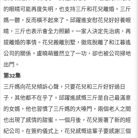
的眼睛可能再度失明，也支持三斤和花兒離婚。三斤
媽一聽，反而橫不起來了。邱躍進安慰花兒好好養眼
睛，三斤也表示會全力照顧。一家人決定先治病，再
提離婚的事情。花兒搬離別墅，徹底脫離了和江暮遙
公司的關係。盧曉萌雖然立了一功，卻也被公司掃地
出門。
第32集
三斤媽向花兒傾訴心聲，只要花兒和三斤好好過日
子，其他都不在乎了。邱躍進感慨三斤是自己最滿意
的女婿，他也習慣了三斤媽的大嗓門，兩個老人之間
也出現了感情的甜蜜。一個月後，花兒簽署了新的經
紀公司，在簽約儀式上，花兒感慨這輩子要感謝三個