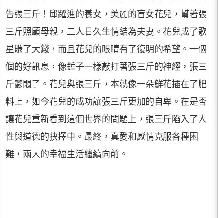
告張三斤！邱躍進的養女，美麗的盲女花兒，幫著張
三斤照顧母親，二人日久生情結為夫妻。花兒成了歌
星賺了大錢，而且花兒的眼睛有了復明的希望。一個
個的好訊息，像錘子一樣敲打著張三斤的神經，張三
斤鬱悶了。花兒與張三斤，本就像一朵鮮花插在了肥
料上，如今花兒的成功讓張三斤更加的自卑。在是否
讓花兒重新看到這個世界的問題上，張三斤陷入了人
性與道德的抉擇中。最終，真愛和感情克服各種困
難，兩人的幸福生活繼續向前。