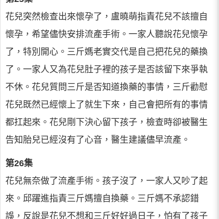
花兒突然檢查出來懷孕了，盧曉萌指責花兒不該擅自
懷孕，希望儘快安排流產手術。一家人聽說花兒懷孕
了，特別開心。三斤媽老實交代是自己把花兒的藥換
了。一家人又為花兒肚子裡的孩子是否該留下來爭執
不休。花兒質問三斤是否知道換藥的事情，三斤勸慰
花兒既然已經懷上了就生下來，自己會把所有的事情
都扛起來。花兒剛下決心留下孩子，檢查時卻被醫生
告知胎兒已經沒有了心音，醫生建議儘早流產。
第26集
花兒無奈做了流產手術。孩子沒了，一家人又吵了起
來。邱躍進指責三斤媽擅自換藥。三斤媽不承認錯
誤，反說是花兒不想和三斤好好過日子，怕有了孩子