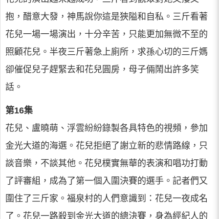
抱，醋意大發，神馬說你這是狹隘和自私。三斤看著
花兒一場一場演出，十分辛苦，只能更加無微不至的
照顧花兒。半夜三斤著急上廁所，求孫心切的三斤媽
卻催促兒子趕緊去和花兒圓房，母子倆鬧出許多笑
話。
第16集
花兒、盧曉萌、浮雲紛紛錄製各具特色的視頻，參加
金光大道的海選。花兒拒絕了謝立新的悲情路線，只
談音樂，不談其他。花兒樸實無華的表演和唱功打動
了評審組，成為了第一個入圍決賽的選手。記者們又
圍住了三斤家。福泉村的人們意識到：花兒一夜成名
了。花兒一路殺到金光大道的總決賽，身為經紀人的