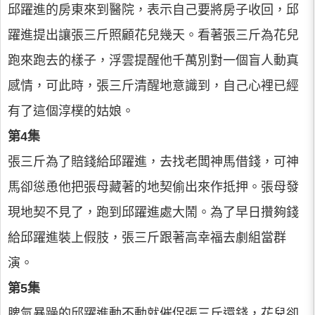
邱躍進的房東來到醫院，表示自己要將房子收回，邱
躍進提出讓張三斤照顧花兒幾天。看著張三斤為花兒
跑來跑去的樣子，浮雲提醒他千萬別對一個盲人動真
感情，可此時，張三斤清醒地意識到，自己心裡已經
有了這個淳樸的姑娘。
第4集
張三斤為了賠錢給邱躍進，去找老闆神馬借錢，可神
馬卻慫恿他把張母藏著的地契偷出來作抵押。張母發
現地契不見了，跑到邱躍進處大鬧。為了早日攢夠錢
給邱躍進裝上假肢，張三斤跟著高幸福去劇組當群
演。
第5集
脾氣暴躁的邱躍進動不動就催促張三斤還錢，花兒卻