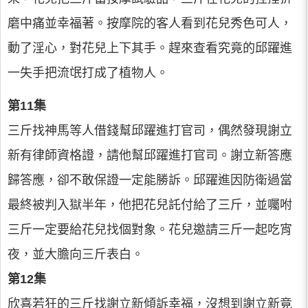
磨中痛並幸福著。按摩院的客人看到花兒秀色可人，
動了淫心，對花兒上下其手。趕來查看究竟的邱躍進
一失手把流氓打成了植物人。
第11集
三斤找神馬等人借錢幫邱躍進打官司，偶然發現謝立
新有律師資格證，請他幫邱躍進打官司。謝立新答應
歸答應，卻不敢保證一定能勝訴。邱躍進因防衛過當
最終被判入獄半年，他把花兒託付給了三斤，並囑咐
三斤一定要給花兒找個對象。花兒邀請三斤一起吃宵
夜，並大膽向三斤表白。
第12集
欣喜若狂的三斤找謝立新傾訴幸福，沒想到謝立新竟