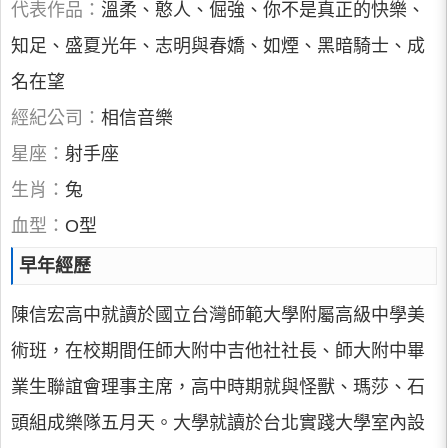
代表作品：
溫柔、憨人、倔強、你不是真正的快樂、
知足、盛夏光年、志明與春嬌、如煙、黑暗騎士、成
名在望
經紀公司：
相信音樂
星座：
射手座
生肖：
兔
血型：
O型
早年經歷
陳信宏高中就讀於國立台灣師範大學附屬高級中學美
術班，在校期間任師大附中吉他社社長、師大附中畢
業生聯誼會理事主席，高中時期就與怪獸、瑪莎、石
頭組成樂隊五月天。大學就讀於台北實踐大學室內設