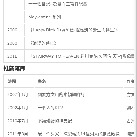
一千個世紀--為愛而生寫真紀實
May-gazine 系列
2006
《Happy.Birth.Day(阿信·搖滾詩的誕生與轉生)》
2008
《浪漫的逃亡》
2011
「STAIRWAY TO HEAVEN 蜷川実花 X 阿信|天堂|影像書
推薦寫序
時間
書名
作者
2007年1月
關於方文山的素顏韻腳詩
方文
2002年1月
一個人的KTV
劉若
2010年7月
不讓殘酷的神支配
古又
2011年3月
我，作詞家：陳樂融與14位詞人的創意叛逆
陳樂