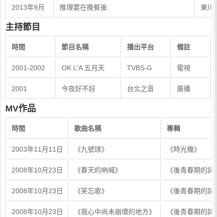
2013年9月
推理要在晚餐後
東川
主持節目
時間
節目名稱
播出平台
備註
2001-2002
OK L'A 五月天
TVBS-G
電視
2001
今夜好不好
台北之音
廣播
MV作品
時間
歌曲名稱
專輯
2003年11月11日
《九號球》
《時光機》
2008年10月23日
《春天的吶喊》
《後青春期的詩
2008年10月23日
《笑忘歌》
《後青春期的詩
2008年10月23日
《我心中尚未崩壞的地方》
《後青春期的詩