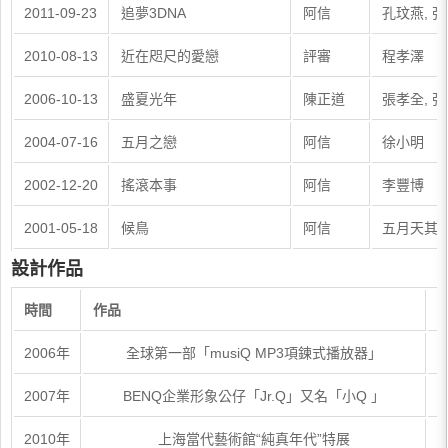
2011-09-23
追夢3DNA
阿信
孔玟燕, 
2010-08-13
近在咫尺的愛戀
評審
程孝澤
2006-10-13
盛夏光年
陳正道
張孝全, 
2004-07-16
五月之戀
阿信
徐小明
2002-12-20
搖滾本事
阿信
李豐博
2001-05-18
候鳥
阿信
五月天其
設計作品
時間
作品
2006年
全球第一部「musiQ MP3項鍊式播放器」
2007年
BENQ企業形象公仔「Jr.Q」又名「小Q 」
2010年
上海當代藝術館“純真年代”特展