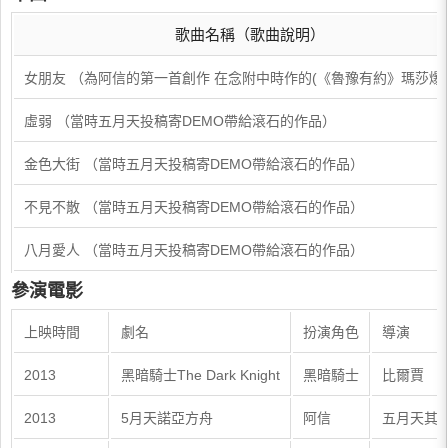
歌曲名稱（歌曲說明）
女朋友 （為阿信的第一首創作 在念附中時作的(《魯豫有約》瑪莎爆
虛弱 （當時五月天投稿寄DEMO帶給滾石的作品）
金色大街 （當時五月天投稿寄DEMO帶給滾石的作品）
不見不散 （當時五月天投稿寄DEMO帶給滾石的作品）
八月愛人 （當時五月天投稿寄DEMO帶給滾石的作品）
參演電影
上映時間
劇名
扮演角色
導演
2013
黑暗騎士The Dark Knight
黑暗騎士
比爾賈
2013
5月天諾亞方舟
阿信
五月天其他