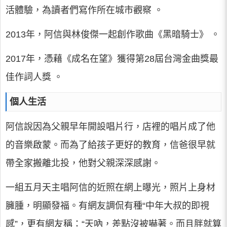
活體驗，為讀者們寫作所在城市觀察 。
2013年，阿信與林俊傑一起創作歌曲《黑暗騎士》 。
2017年，憑藉《成名在望》獲得第28屆台灣金曲獎最
佳作詞人獎 。
個人生活
阿信說因為父親早年開設唱片行，店裡的唱片成了他
的音樂啟蒙。而為了給孩子更好的教育，信爸很早就
帶全家搬離北投，他對父親深深感謝。
一組五月天主唱阿信的近照在網上曝光，照片上身材
臃腫，明顯發福。有網友調侃有種“中年大叔的即視
感”，更有網友稱：“天吶，差點沒被嚇著。而且胖就算