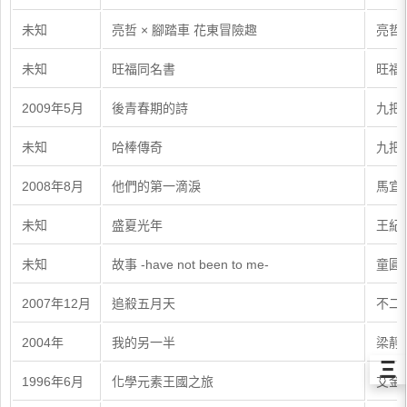
未知
亮哲 × 腳踏車 花東冒險趣
亮哲
未知
旺福同名書
旺福
2009年5月
後青春期的詩
九把
未知
哈棒傳奇
九把
2008年8月
他們的第一滴淚
馬宜
未知
盛夏光年
王紀
未知
故事 -have not been to me-
童圓
2007年12月
追殺五月天
不二
2004年
我的另一半
梁靜
Ξ
1996年6月
化學元素王國之旅
艾金斯（