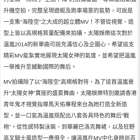
升機空拍，完整呈現遊艇及跑車場景的氣勢，可說是
一支集“海陸空”之大成的超立體MV！不管從視覺、造
型上皆以高規格質量配備來拍攝，太陽娛樂這次對於
溫嵐2014的新單曲可說充滿信心及企圖心，希望這支
精彩MV能紮實地展現太陽女神的氣度，並希望把溫嵐
一舉推升至撼動國際的舞后。
MV拍攝除了以“海陸空”高規格對待，為了這首溫嵐晉
升“太陽女神”寶座的盛夏舞曲，太陽娛樂特別邀請香港
青年鬼才視覺指導馬天佑專程來台為她打造全新造
型，並一口氣為溫嵐搭配出八套各具特色的舞后”戰
袍”。從性感特製泳裝、到華麗巴洛克舞裙，以及狂野
高叉騎士風造型一應俱全，讓溫嵐在MV中化身時尚百