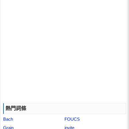
熱門詞條
Bach
FOUCS
Grain
invite