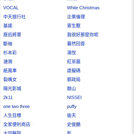
VOCAL
White Christmas
中天旅行社
企業倫理
基諾
寄生獸
廢后將軍
我很好那麼你呢
斷袖
暮然回首
杉本彩
湯悅
漣漪
紅茶菌
紙風車
虛擬碼
裂嘴女
郵政局
陽光影城
鼓山
2k11
NISSEI
one two three
puffy
人生目標
偷天
全家便利商店
史俊鵬
大同醫院
影