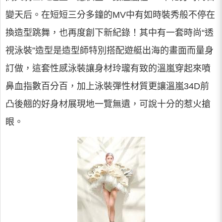
變天后。在短短三分多鐘的MV中有如時裝秀般不停在
換造型跳舞，也再度創下新紀錄！其中有一套時尚“透
視泳裝”造型是造型師特別搭配遊艇出海的畫面而量身
訂做，這套性感泳裝讓身材玲瓏有致的溫嵐穿起來噴
鼻血指數百分百，加上泳裝彈性材質更讓溫嵐34D前
凸後翹的好身材展現地一覽無遺，可說十分的惹火搶
眼。