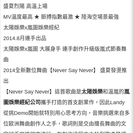
盛夏烈陽 高溫上場
MV溫度最高 ★ 脈搏指數最激 ★ 陸海空場景最強
太陽娛樂x嵐圖娛樂經紀
2014.8月連手出品
太陽娛樂x嵐圖 大展身手 連手創作升級版嵐式節奏舞
曲
2014全新數位舞曲【Never Say Never】 盛夏發燙推
出
【Never Say Never】這首歌曲是
太陽娛樂
和溫嵐的
嵐
圖娛樂經紀公司
攜手打造的首支創業作，因此Landy
從挑Demo開始就特別用心思考方向，音樂挑選來自多
位歐洲舞曲創作人之手，歌詞則是交由擅長舞曲的文