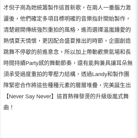
才倪子崗為她統籌製作這首新歌，在兩人一番腦力激
盪後，他們確定多項目標明確的音樂指針開始製作，
清楚避開傳統強烈重拍的風格，進而選擇溫嵐鍾愛的
熱情夏天情懷，更因配合盛夏推出的時節，企圖創造
跳舞不停歇的前進意念，所以加上帶動歡樂氣場和長
時間持續Party感的舞動節奏，還有能夠兼具讓耳朵無
須承受過度重拍的零壓力結構，透過Landy和製作團
隊緊密合作將這些種種元素的層層堆疊，完美誕生出
【Never Say Never】這首熱辣發燙的升級版嵐式舞
曲！