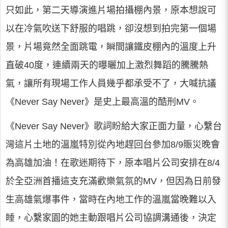
只如此，第二天導演進片場拍攝棚內景，原本想說可
以在冷氣吹送下舒服的唱跳，卻沒想到拍完第一個場
景，片場竟然全面跳電，瞬間讓鐵皮棚內的溫度上升
直破40度，連續兩天的曝曬加上激烈舞蹈的騰騰熱
氣，讓所有現場工作人員幾乎都承受不了，大喊抗議
《Never Say Never》是史上最高溫的酷刑MV。
《Never Say Never》歌詞盼給大家正面力量，心繫台
灣這片土地的溫嵐特別從內地趕回台參加8/9賑災晚會
為高雄加油！在歌迷期待下，原本唱片公司安排在8/4
於全亞洲首播這支充滿歡樂氣氛的MV，但因為日前發
生高雄氣爆事件，當時在內地工作的溫嵐當晚難以入
睡，心繫家園的她主動跟唱片公司協調溝通後，決定