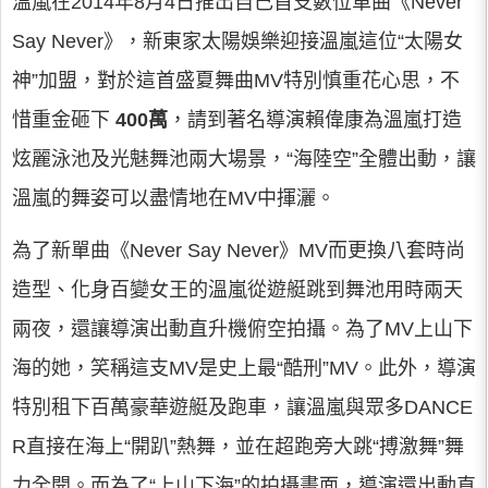
溫嵐在2014年8月4日推出自己首支數位單曲《Never
Say Never》，新東家太陽娛樂迎接溫嵐這位“太陽女
神”加盟，對於這首盛夏舞曲MV特別慎重花心思，不
惜重金砸下
400萬
，請到著名導演賴偉康為溫嵐打造
炫麗泳池及光魅舞池兩大場景，“海陸空”全體出動，讓
溫嵐的舞姿可以盡情地在MV中揮灑。
為了新單曲《Never Say Never》MV而更換八套時尚
造型、化身百變女王的溫嵐從遊艇跳到舞池用時兩天
兩夜，還讓導演出動直升機俯空拍攝。為了MV上山下
海的她，笑稱這支MV是史上最“酷刑”MV。此外，導演
特別租下百萬豪華遊艇及跑車，讓溫嵐與眾多DANCE
R直接在海上“開趴”熱舞，並在超跑旁大跳“搏激舞”舞
力全開。而為了“上山下海”的拍攝畫面，導演還出動直