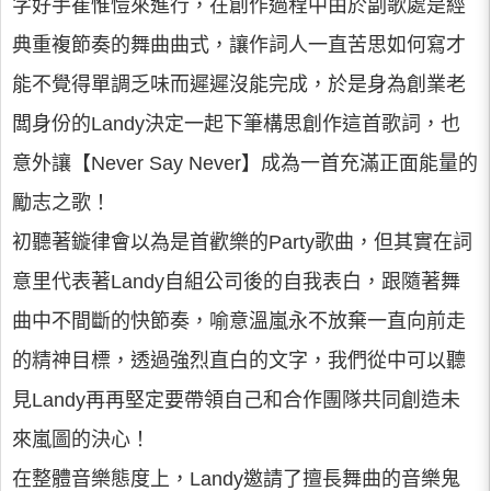
字好手崔惟愷來進行，在創作過程中由於副歌處是經
典重複節奏的舞曲曲式，讓作詞人一直苦思如何寫才
能不覺得單調乏味而遲遲沒能完成，於是身為創業老
闆身份的Landy決定一起下筆構思創作這首歌詞，也
意外讓【Never Say Never】成為一首充滿正面能量的
勵志之歌！
初聽著鏇律會以為是首歡樂的Party歌曲，但其實在詞
意里代表著Landy自組公司後的自我表白，跟隨著舞
曲中不間斷的快節奏，喻意溫嵐永不放棄一直向前走
的精神目標，透過強烈直白的文字，我們從中可以聽
見Landy再再堅定要帶領自己和合作團隊共同創造未
來嵐圖的決心！
在整體音樂態度上，Landy邀請了擅長舞曲的音樂鬼