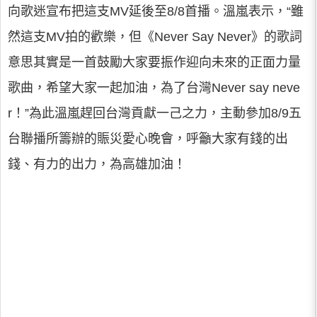
向歌迷宣布把這支MV延後至8/8首播。溫嵐表示，“雖
然這支MV拍的歡樂，但《Never Say Never》的歌詞
意思其實是一首鼓勵大家要振作迎向未來的正面力量
歌曲，希望大家一起加油，為了台灣Never say neve
r！”為此溫嵐趕回台灣貢獻一己之力，主動參加8/9五
台聯播所籌辦的賑災愛心晚會，呼籲大家有錢的出
錢、有力的出力，為高雄加油！