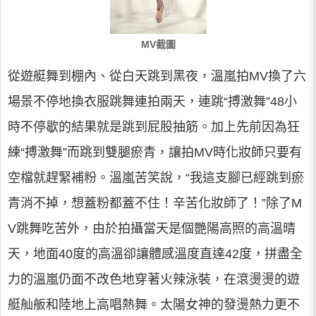
MV截圖
從遊艇舞到棚內、從白天跳到黑夜，溫嵐拍MV換了六
場景不停地換衣服跳舞連拍兩天，連跳“搏激舞”48小
時不停歇的結果就是跳到屁股抽筋。加上先前因為狂
練“搏激舞”而跳到雙腿瘀青，讓拍MV時化妝師只要有
空檔就趕緊補粉。溫嵐苦笑說，“我這支腳已經跳到瘀
青消不掉，想蓋粉都蓋不住！辛苦化妝師了！”除了M
V跳舞吃苦外，由於拍攝當天是個艷陽高照的高溫晴
天，地面40度的高溫卻讓體感溫度直達42度，拼盡全
力的溫嵐仍面不改色地穿著火辣泳裝，在滾燙燙的遊
艇舢舨和陸地上高唱熱舞。太陽女神的發燙熱力更不