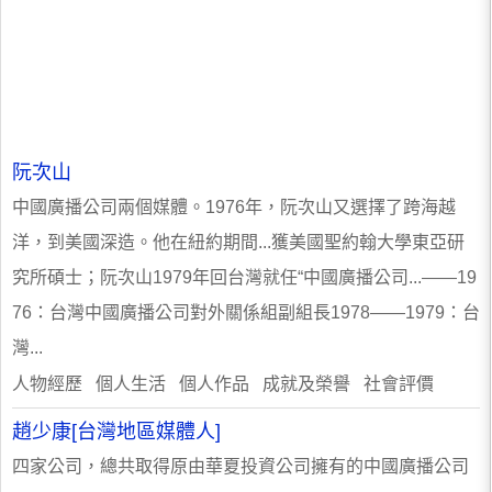
阮次山
中國廣播公司兩個媒體。1976年，阮次山又選擇了跨海越
洋，到美國深造。他在紐約期間...獲美國聖約翰大學東亞研
究所碩士；阮次山1979年回台灣就任“中國廣播公司...——19
76：台灣中國廣播公司對外關係組副組長1978——1979：台
灣...
人物經歷 個人生活 個人作品 成就及榮譽 社會評價
趙少康[台灣地區媒體人]
四家公司，總共取得原由華夏投資公司擁有的中國廣播公司