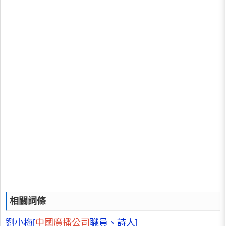
相關詞條
劉小梅[
中國廣播公司
職員、詩人]