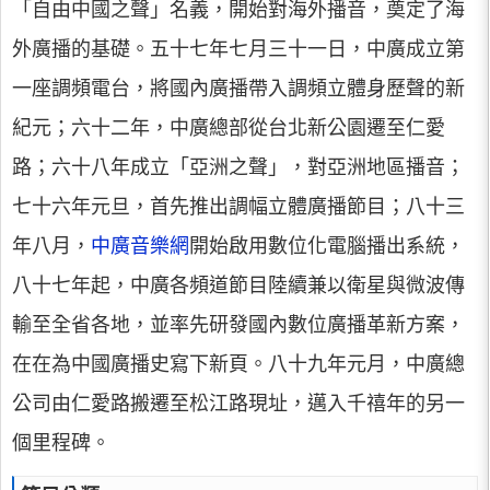
「自由中國之聲」名義，開始對海外播音，奠定了海
外廣播的基礎。五十七年七月三十一日，中廣成立第
一座調頻電台，將國內廣播帶入調頻立體身歷聲的新
紀元；六十二年，中廣總部從台北新公園遷至仁愛
路；六十八年成立「亞洲之聲」，對亞洲地區播音；
七十六年元旦，首先推出調幅立體廣播節目；八十三
年八月，
中廣音樂網
開始啟用數位化電腦播出系統，
八十七年起，中廣各頻道節目陸續兼以衛星與微波傳
輸至全省各地，並率先研發國內數位廣播革新方案，
在在為中國廣播史寫下新頁。八十九年元月，中廣總
公司由仁愛路搬遷至松江路現址，邁入千禧年的另一
個里程碑。