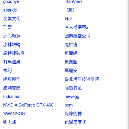
goodbye
IrfanView
sparkle
《III》
企業文化
凡人
刑警
唐人街探案2
迴心轉意
國泰航空公司
小林眼鏡
尾椎痛
底特律破產
新聞網
有馬溫泉
氣象圖
水利
瑪麗安
網頁製作
臺北海洋技術學院
蟲洞書簡
龍蝦養殖
Industrial
newegg
NVIDIA GeForce GTX 460
pom
SWANSON
乾坤劍神
劉志峰
化學反應式