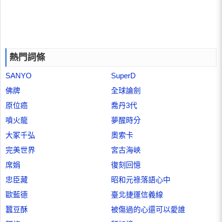
熱門詞條
SANYO
SuperD
佛牌
全球論劍
原位癌
喬丹3代
噴火龍
夢醒時分
大冢千弘
奧索卡
完美世界
宮古海峽
席娟
復刻回憶
忠臣藏
昭和元祿落語心中
歐藍德
臺北捷運信義線
蠶豆酥
被傷過的心還可以愛誰