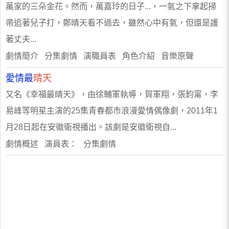
萬家的三朵金花。然而，萬嘉玲的日子...，一氣之下拿起掃
帚追著兒子打，鄭晴天看不過去，雖然心中有氣，但還是護
著丈夫...
劇情簡介 分集劇情 演職員表 角色介紹 音樂原聲
愛情最
晴天
又名《幸福最晴天》，由徐輔軍執導，賀軍翔，張鈞甯，李
易峰等明星主演的25集青春都市浪漫愛情偶像劇，2011年1
月28日起在安徽衛視播出。該劇是安徽衛視自...
劇情概述 演員表： 分集劇情