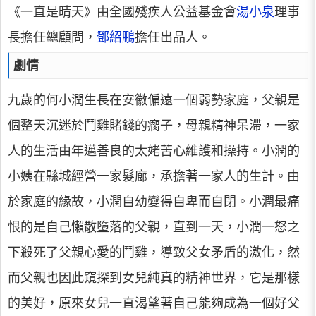
《一直是晴天》由全國殘疾人公益基金會
湯小泉
理事
長擔任總顧問，
鄧紹鵬
擔任出品人。
劇情
九歲的何小潤生長在安徽偏遠一個弱勢家庭，父親是
個整天沉迷於鬥雞賭錢的瘸子，母親精神呆滯，一家
人的生活由年邁善良的太姥苦心維護和操持。小潤的
小姨在縣城經營一家髮廊，承擔著一家人的生計。由
於家庭的緣故，小潤自幼變得自卑而自閉。小潤最痛
恨的是自己懶散墮落的父親，直到一天，小潤一怒之
下殺死了父親心愛的鬥雞，導致父女矛盾的激化，然
而父親也因此窺探到女兒純真的精神世界，它是那樣
的美好，原來女兒一直渴望著自己能夠成為一個好父