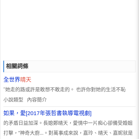
相關詞條
全世界
晴天
"她走的路或許是敢想不敢走的。 也許你對她的生活不恥
小說類型 內容簡介
如果，愛[2017年張哲書執導電視劇]
的矛盾日益加深。長媳鄭晴天，愛情中一片痴心卻備受婚姻
打擊，“神奇大廚...。對萬事成來說，嘉玲、晴天、嘉妮就是