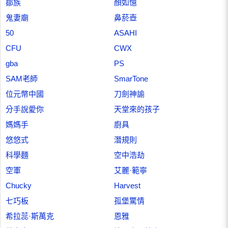
鄒族
顏如憶
鬼妻廟
鼻菸壺
50
ASAHI
CFU
CWX
gba
PS
SAM老師
SmarTone
位元幣中國
刀劍神諭
分手說愛你
天堂來的孩子
媽媽手
廚具
悠悠式
潛規則
科學麵
空中浩劫
空軍
艾麗·範寧
Chucky
Harvest
七巧板
孤堡驚情
希拉蕊·斯萬克
恩雅