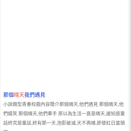
那個
晴天
我們遇見
小說類型青春校園內容簡介那個晴天,他們遇見 那個晴天,他
們嬉笑 那個晴天,他們牽手 原以為生活一直是晴天,誰知道童
話終究是童話,終有那一天,泡影破滅,天不再晴,即使紅日當頭