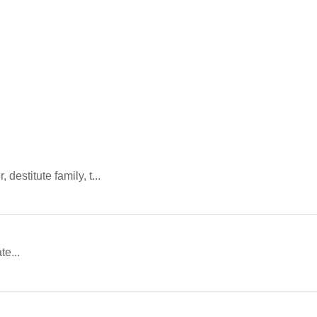
destitute family, t...
e...