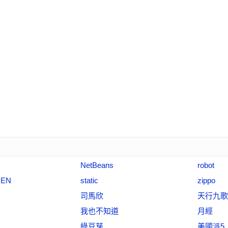
NetBeans
robot
REN
static
zippo
司馬欣
天行九歌
我也不知道
月經
綠豆芽
美國派5