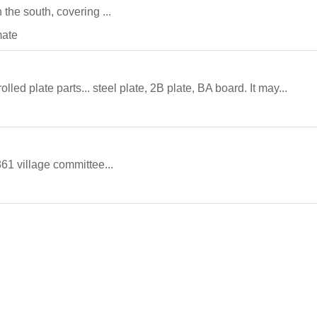
the south, covering ...
mate
rolled plate parts... steel plate, 2B plate, BA board. It may...
861 village committee...