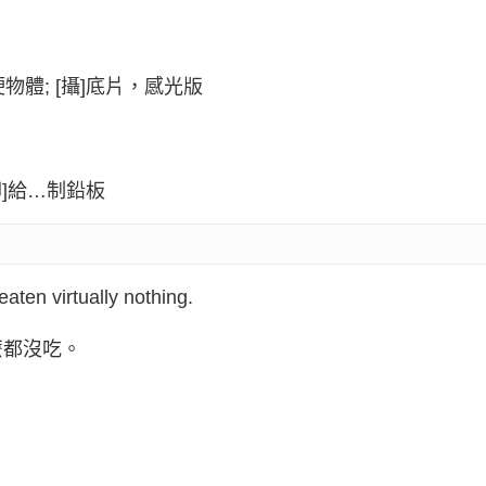
物體; [攝]底片，感光版
印]給…制鉛板
aten virtually nothing.
麼都沒吃。