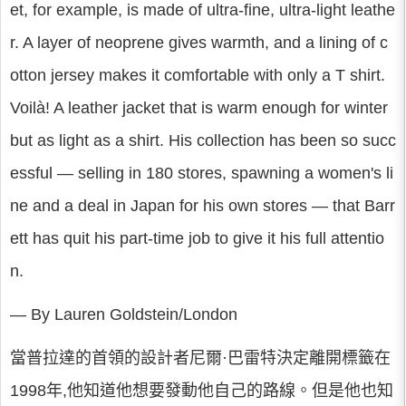
et, for example, is made of ultra-fine, ultra-light leathe
r. A layer of neoprene gives warmth, and a lining of c
otton jersey makes it comfortable with only a T shirt.
Voilà! A leather jacket that is warm enough for winter
but as light as a shirt. His collection has been so succ
essful — selling in 180 stores, spawning a women's li
ne and a deal in Japan for his own stores — that Barr
ett has quit his part-time job to give it his full attentio
n.
— By Lauren Goldstein/London
當普拉達的首領的設計者尼爾·巴雷特決定離開標籤在
1998年,他知道他想要發動他自己的路線。但是他也知