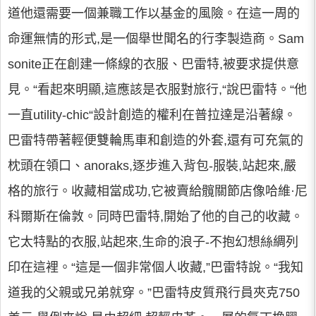
道他還需要一個兼職工作以基金的風險。在這一周的
命運無情的形式,是一個舉世聞名的行李製造商。Sam
sonite正在創建一條線的衣服、巴雷特,被要求提供意
見。“看起來明顯,這應該是衣服對旅行,“說巴雷特。“他
一直utility-chic“設計創造的權利在普拉達是沿著線。
巴雷特帶著輕便雙輪馬車和創造的外套,還有可充氣的
枕頭在領口、anoraks,逐步進入背包-服裝,站起來,嚴
格的旅行。收藏相當成功,它被賣給髖關節店像哈維·尼
科爾斯在倫敦。同時巴雷特,開始了他的自己的收藏。
它太特點的衣服,站起來,生命的浪子-不抱幻想絲綢列
印在這裡。“這是一個非常個人收藏,”巴雷特說。“我知
道我的父親或兄弟就穿。”巴雷特皮質飛行員夾克750