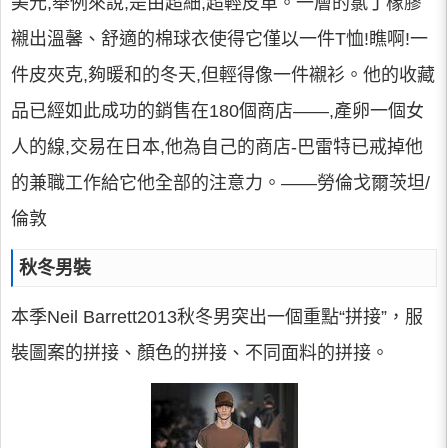
美元,舉例來說,是由超細,超輕皮革。一層的氯丁橡膠
襯出溫馨、舒適的棉球衣使得它僅以一件T恤!瞧啊!一
件皮夾克,夠暖和的冬天,但輕得像一件襯衫。他的收藏
品已經如此成功的銷售在180個商店——,產卵一個女
人的線,交易在日本,他為自己的商店-巴雷特已戒掉他
的兼職工作給它他全部的注意力。——勞倫戈爾茨坦/
倫敦
秋冬男裝
本季Neil Barrett2013秋冬男突出一個重點“拼接”，服
裝圖案的拼接、顏色的拼接、不同面料的拼接。