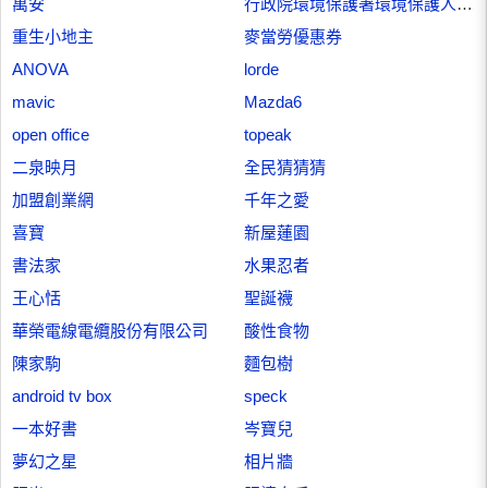
萬安
行政院環境保護署環境保護人員訓練所
重生小地主
麥當勞優惠券
ANOVA
lorde
mavic
Mazda6
open office
topeak
二泉映月
全民猜猜猜
加盟創業網
千年之愛
喜寶
新屋蓮園
書法家
水果忍者
王心恬
聖誕襪
華榮電線電纜股份有限公司
酸性食物
陳家駒
麵包樹
android tv box
speck
一本好書
岑寶兒
夢幻之星
相片牆