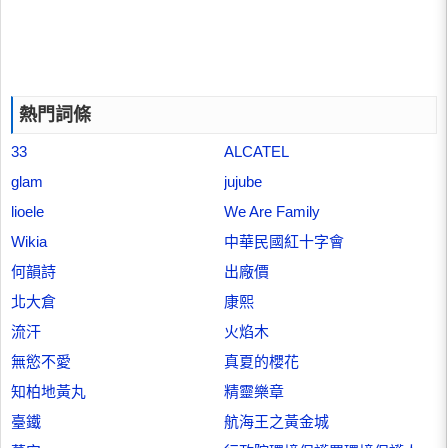
熱門詞條
33
ALCATEL
glam
jujube
lioele
We Are Family
Wikia
中華民國紅十字會
何韻詩
出廠價
北大倉
康熙
流汗
火焰木
無慾不愛
真夏的櫻花
知柏地黃丸
精靈樂章
臺鐵
航海王之黃金城