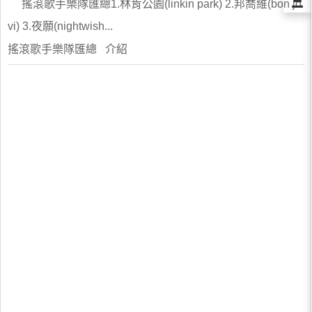
Ξ
搖滾歌手樂隊匯總1.林肯公園(linkin park) 2.邦喬維(bon jo
vi) 3.夜願(nightwish...
搖滾歌手樂隊匯總 介紹