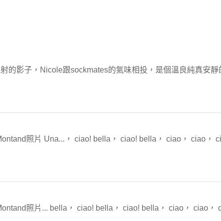
影子，Nicole跟sockmates的氣味相投，是個溫良純真安
片 Una...， ciao! bella， ciao! bella， ciao， ciao， ciao
片... bella， ciao! bella， ciao! bella， ciao， ciao， cia