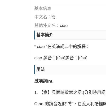
基本信息
中文名：
喬
其他外文名：
ciao
基本簡介
“ ciao ”在英漢詞典中的解釋：
ciao 英音：[tʃau]美音：[tʃau]
用法
感嘆詞int.
1. 【意】見面時致意之語;(分別時用語
Ciao
的讀音近似“喬”，在義大利語裡