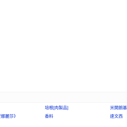
培根[肉製品]
米開朗基
蒙娜麗莎》
香料
達文西