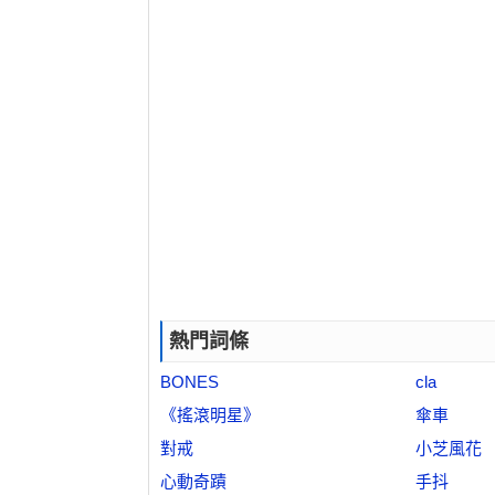
熱門詞條
BONES
cla
《搖滾明星》
傘車
對戒
小芝風花
心動奇蹟
手抖