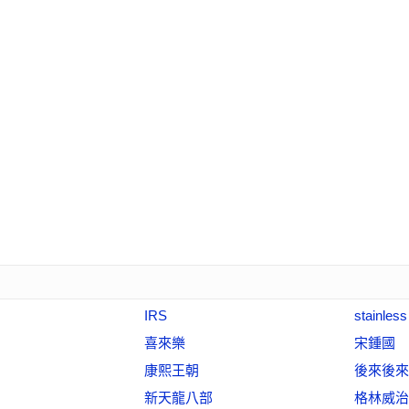
IRS
stainless
喜來樂
宋鍾國
康熙王朝
後來後來
新天龍八部
格林威治