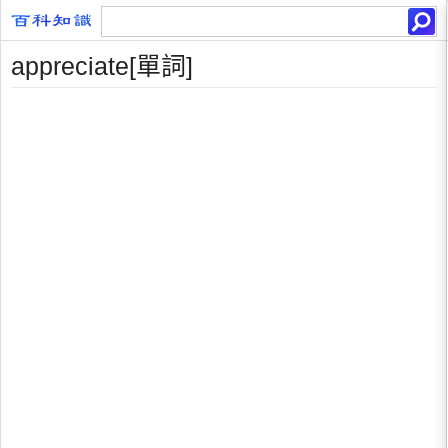
appreciate[單詞]