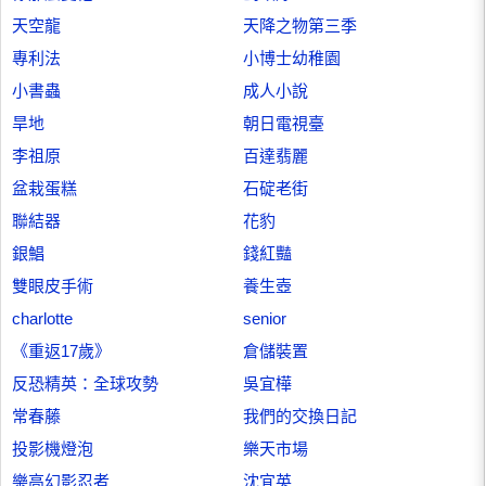
天空龍
天降之物第三季
專利法
小博士幼稚園
小書蟲
成人小說
旱地
朝日電視臺
李祖原
百達翡麗
盆栽蛋糕
石碇老街
聯結器
花豹
銀鯧
錢紅豔
雙眼皮手術
養生壺
charlotte
senior
《重返17歲》
倉儲裝置
反恐精英：全球攻勢
吳宜樺
常春藤
我們的交換日記
投影機燈泡
樂天市場
樂高幻影忍者
沈宜英