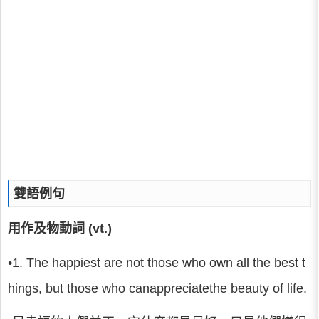
雙語例句
用作及物動詞 (vt.)
•1. The happiest are not those who own all the best t
hings, but those who canappreciatethe beauty of life.