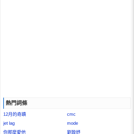
熱門詞條
12月的奇蹟
cmc
jet lag
mode
你那麼愛他
劉致妤