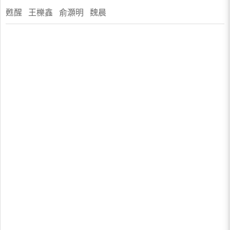
甦醒 王櫟鑫 俞灝明 魏晨