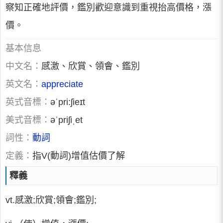
察知正確地評價，鑑別歡迎意識到重視抬高價格，漲
價。
基本信息
中文名：
感激、欣賞、領會、鑑別
英文名：
appreciate
英式音標：
əˈpri:ʃieɪt
美式音標：
əˈpriʃiˌet
詞性：
動詞
定義：
指V(動詞)增值估價了解
釋義
vt.感激;欣賞;領會;鑑別;