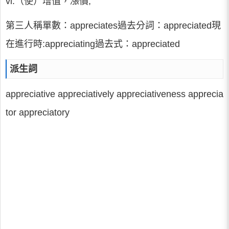
vi.（使）增值，漲價;
第三人稱單數：appreciates過去分詞：appreciated現
在進行時:appreciating過去式：appreciated
派生詞
appreciative appreciatively appreciativeness apprecia
tor appreciatory