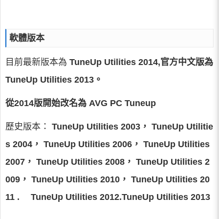
軟體版本
目前最新版本為
TuneUp Utilities 2014,官方中文版為
TuneUp Utilities 2013
。
從2014版開始改名為 AVG PC Tuneup
歷史版本：
TuneUp Utilities 2003，
TuneUp Utilitie
s 2004，
TuneUp Utilities 2006，
TuneUp Utilities
2007，
TuneUp Utilities 2008，
TuneUp Utilities 2
009，
TuneUp Utilities 2010，
TuneUp Utilities 20
11
.
TuneUp Utilities 2012.TuneUp Utilities 2013