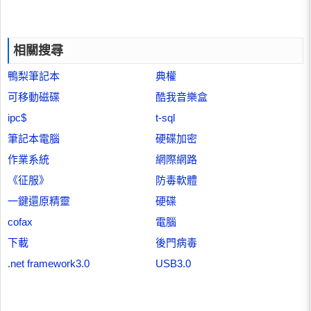
相關搜尋
鴨梨筆記本
典權
可移動磁碟
酷我音樂盒
ipc$
t-sql
筆記本電腦
硬碟加密
作業系統
網際網路
《征服》
防毒軟體
一鍵還原精靈
硬碟
cofax
電腦
下載
後門病毒
.net framework3.0
USB3.0