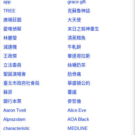
app
grace gift
TREE
克蘇魯神話
唐頓莊園
大天使
愛唯偵察
末日之殺神重生
林麗瑩
清蒸鱈魚
減速機
牛軋餅
王政傑
畢達哥拉斯
立法委員
絲襪奶茶
聖誕演唱會
肋骨痛
臺北市政府社會局
華盛頓公約
蘇菲
覆議
銀行本票
麥哲倫
Aaron Tveit
Alice Eve
Alprazolam
AOA Black
characteristic
MEDLINE