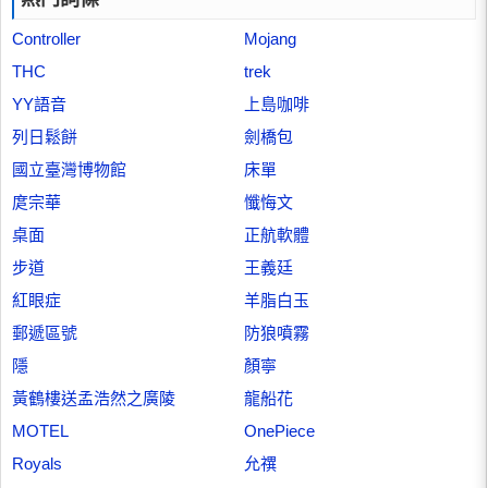
Controller
Mojang
THC
trek
YY語音
上島咖啡
列日鬆餅
劍橋包
國立臺灣博物館
床單
庹宗華
懺悔文
桌面
正航軟體
步道
王義廷
紅眼症
羊脂白玉
郵遞區號
防狼噴霧
隱
顏寧
黃鶴樓送孟浩然之廣陵
龍船花
MOTEL
OnePiece
Royals
允禩