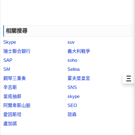
相關搜尋
Skype
suv
瑞士聯合銀行
義大利戰爭
SAP
soho
SM
Selina
Ξ
鋼琴三重奏
霍夫堡皇宮
辛吉斯
SNS
釜底抽薪
skype
阿爾卑斯山脈
SEO
愛因斯坦
琉森
盧加諾