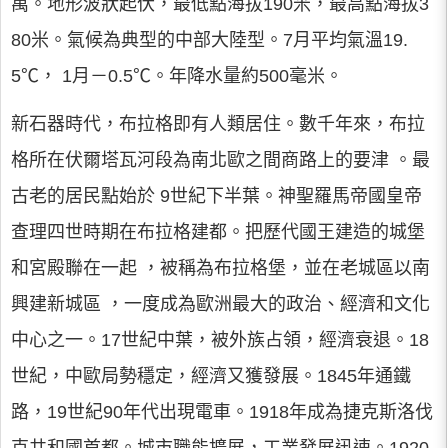
萬。地形波狀起伏，最低點海拔190米，最高點海拔3
80米。氣候為典型的中部大陸型。7月平均氣溫19.
5℃， 1月－0.5℃。年降水量約500毫米。
新石器時代，布拉格即有人類居住。數千年來，布拉
格所在伏爾塔瓦河段為南北歐之間商路上的要津 。最
古老的居民點始於 9世紀下半葉。神聖羅馬帝國皇帝
查理四世時期在布拉格建都。把歷代國王建造的城堡
和宮殿聯在一起 ，被稱為布拉格堡，並在老城區以南
興建新城區 ，一度成為歐洲最大的政治、經濟和文化
中心之一。17世紀中葉，被外族占領，經濟衰退。18
世紀，中歐局勢穩定，經濟又獲發展。1845年通鐵
路，19世紀90年代出現電車。1918年成為捷克斯洛伐