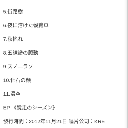
5.街路樹
6.夜に溶けた觀覽車
7.秋搖れ
8.五線譜の脈動
9.スノ—ラソ
10.化石の顏
11.滑空
EP 《脫走のシーズン》
發行時間：2012年11月21日 唱片公司：KRE