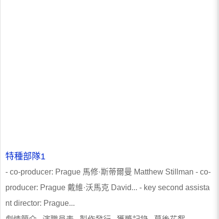
特種部隊1
- co-producer: Prague 馬修·斯蒂爾曼 Matthew Stillman - co-
producer: Prague 戴維·沃馬克 David... - key second assista
nt director: Prague...