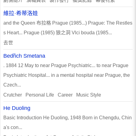
劇情簡介 演職員表 製作發行 獲獎記錄 幕後花絮
維拉·希蒂洛娃
and the Queen 布拉格 Prague (1985...) Prague: The Restles
s Heart... Prague (1985) 狼之洞 Vlci bouda (1985...
去世
Bedřich Smetana
. 1884 12 May to near Prague Psychiatric... to near Prague
Psychiatric Hospital... in a mental hospital near Prague, the
Czech...
Crutcher Personal Life Career Music Style
He Duoling
Basic Introduction He Duoling, 1948 Born in Chengdu, Chin
a's con...